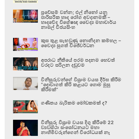
ප්‍රවේසම් වන්න; එල් නිනෝ යනු
පාරිසරික හෘද රෝග අවදානමකි –
හෘදවේද විශේෂඥ වෛද්‍ය මහාචාර්ය
නාමල් විජයසිංහ
කුස තුළ සැඟවුණු නොනිදන කම්හල –
වෛද්‍ය සුගත් විජේවර්ධන
අපරාධ නීතියේ පරම පදනම හෙවත්
වරදට සරිලන දඬුවම
විනිසුරුවන්ගේ විශ්‍රාම වයස දීර්ඝ කිරීම
“දොවාගත් කිරි කළයට ගොම මුසු
කිරීමක්”
ගණිතය බැරිකම මෝඩකමක් ද?
විනිසුරු විශ්‍රාම වයස දිගු කිරීමේ 22
ව්‍යවස්ථා සංශෝධනයට මහා
නාහිමිවරුන්ගෙන් විරෝධයක් නෑ