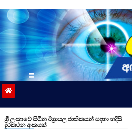
Skip
to
content
vinivida.lk
ශ්‍රී ලංකාවේ සිටින ඊශ්‍රායල ජාතිකයන් සඳහා හදිසි
දුරකථන අංකයක්