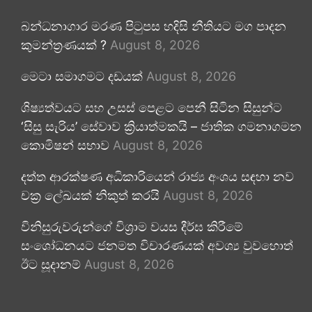
බන්ධනාගාර මරණ පිටුපස හදිසි නීතියට මග පාදන
කුමන්ත්‍රණයක් ?
August 8, 2026
මෙටා සමාගමට දඩයක්
August 8, 2026
ශිෂ්‍යත්වයට සහ උසස් පෙළට පෙනී සිටින සිසුන්ට
‘සිසු සැරිය’ සේවාව ක්‍රියාත්මකයි – ජාතික ගමනාගමන
කොමිෂන් සභාව
August 8, 2026
දත්ත ආරක්ෂණ අධිකාරියෙන් රාජ්‍ය අංශය සඳහා නව
චක්‍ර ලේඛයක් නිකුත් කරයි
August 8, 2026
විනිසුරුවරුන්ගේ විශ්‍රාම වයස දීර්ඝ කිරීමේ
සංශෝධනයට ජනමත විචාරණයක් අවශ්‍ය වුවහොත්
ඊට සූදානම්
August 8, 2026