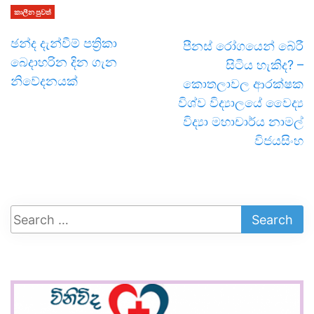
කාලීන පුවත්
ඡන්ද දැන්වීම් පත්‍රිකා
පීනස් රෝගයෙන් බේරී
බෙදාහරින දින ගැන
සිටිය හැකිද? –
නිවේදනයක්
කොතලාවල ආරක්ෂක
විශ්ව විද්‍යාලයේ වෛද්‍ය
විද්‍යා මහාචාර්ය නාමල්
විජයසිංහ