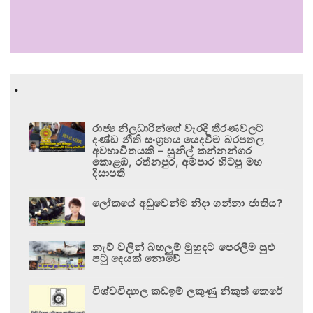
.
රාජ්‍ය නිලධාරීන්ගේ වැරදි තීරණවලට
දණ්ඩ නීති සංග්‍රහය යෙදවීම බරපතල
අවභාවිතයකි – සුනිල් කන්නන්ගර
කොළඹ, රත්නපුර, අම්පාර හිටපු මහ
දිසාපති
ලෝකයේ අඩුවෙන්ම නිදා ගන්නා ජාතිය?
නැව් වලින් බහලුම් මුහුදට පෙරලීම සුළු
පටු දෙයක් නොවේ
විශ්වවිද්‍යාල කඩඉම් ලකුණු නිකුත් කෙරේ