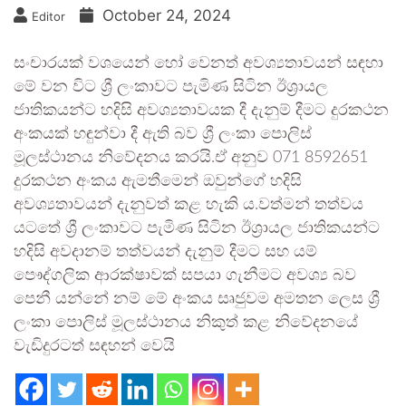
October 24, 2024
Editor
සංචාරයක් වශයෙන් හෝ වෙනත් අවශ්‍යතාවයන් සඳහා
මේ වන විට ශ්‍රී ලංකාවට පැමිණ සිටින ඊශ්‍රායල
ජාතිකයන්ට හදිසි අවශ්‍යතාවයක දී දැනුම් දීමට දුරකථන
අංකයක් හඳුන්වා දී ඇති බව ශ්‍රී ලංකා පොලිස්
මූලස්ථානය නිවේදනය කරයි.ඒ අනුව 071 8592651
දුරකථන අංකය ඇමතීමෙන් ඔවුන්ගේ හදිසි
අවශ්‍යතාවයන් දැනුවත් කළ හැකි ය.වත්මන් තත්වය
යටතේ ශ්‍රී ලංකාවට පැමිණ සිටින ඊශ්‍රායල ජාතිකයන්ට
හදිසි අවදානම් තත්වයන් දැනුම් දීමට සහ යම්
පෞද්ගලික ආරක්ෂාවක් සපයා ගැනීමට අවශ්‍ය බව
පෙනී යන්නේ නම් මේ අංකය සෘජුවම අමතන ලෙස ශ්‍රී
ලංකා පොලිස් මූලස්ථානය නිකුත් කළ නිවේදනයේ
වැඩිදුරටත් සඳහන් වෙයි