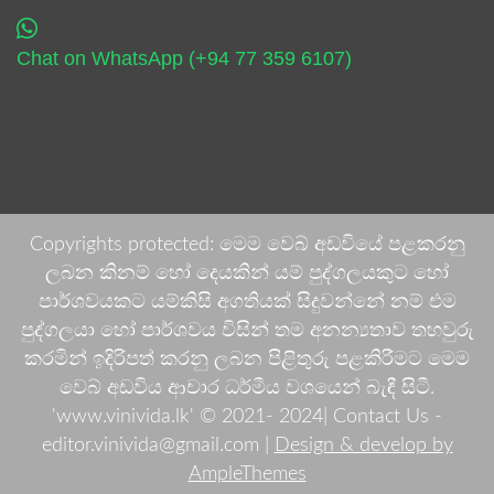
Chat on WhatsApp (+94 77 359 6107)
Copyrights protected: මෙම වෙබ් අඩවියේ පළකරනු
ලබන කිනම් හෝ දෙයකින් යම් පුද්ගලයකුට හෝ
පාර්ශවයකට යම්කිසි අගතියක් සිදුවන්නේ නම් එම
පුද්ගලයා හෝ පාර්ශවය විසින් තම අනන්‍යතාව තහවුරු
කරමින් ඉදිරිපත් කරනු ලබන පිළිතුරු පළකිරීමට මෙම
වෙබ් අඩවිය ආචාර ධර්මීය වශයෙන් බැඳී සිටී.
'www.vinivida.lk' © 2021- 2024| Contact Us -
editor.vinivida@gmail.com |
Design & develop by
AmpleThemes