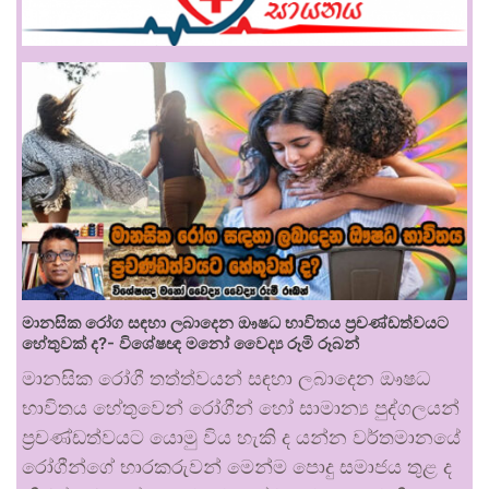
මානසික රෝග සඳහා ලබාදෙන ඖෂධ භාවිතය ප්‍රචණ්ඩත්වයට
හේතුවක් ද?- විශේෂඥ මනෝ වෛද්‍ය රූමි රූබන්
මානසික රෝගී තත්ත්වයන් සඳහා ලබාදෙන ඖෂධ
භාවිතය හේතුවෙන් රෝගීන් හෝ සාමාන්‍ය පුද්ගලයන්
ප්‍රචණ්ඩත්වයට යොමු විය හැකි ද යන්න වර්තමානයේ
රෝගීන්ගේ භාරකරුවන් මෙන්ම පොදු සමාජය තුළ ද