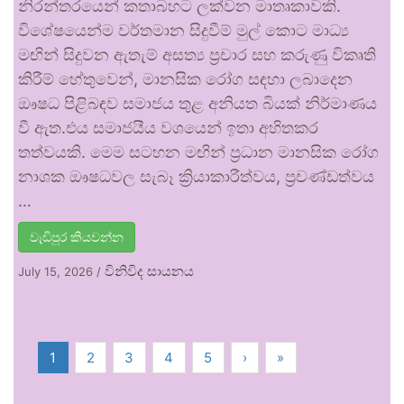
නිරන්තරයෙන් කතාබහට ලක්වන මාතෘකාවකි.
විශේෂයෙන්ම වර්තමාන සිදුවීම් මුල් කොට මාධ්‍ය
මඟින් සිදුවන ඇතැම් අසත්‍ය ප්‍රචාර සහ කරුණු විකෘති
කිරීම් හේතුවෙන්, මානසික රෝග සඳහා ලබාදෙන
ඖෂධ පිළිබඳව සමාජය තුළ අනියත බියක් නිර්මාණය
වී ඇත.එය සමාජයීය වශයෙන් ඉතා අහිතකර
තත්වයකි. මෙම සටහන මඟින් ප්‍රධාන මානසික රෝග
නාශක ඖෂධවල සැබෑ ක්‍රියාකාරීත්වය, ප්‍රචණ්ඩත්වය
…
වැඩිපුර කියවන්න
විනිවිද සායනය
July 15, 2026
/
1
2
3
4
5
›
»