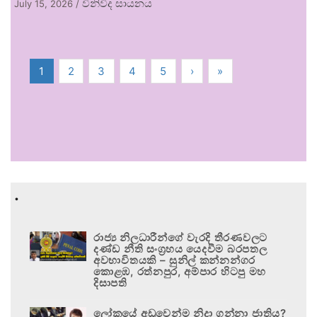
විනිවිද සායනය
July 15, 2026
/
1
2
3
4
5
›
»
.
රාජ්‍ය නිලධාරීන්ගේ වැරදි තීරණවලට
දණ්ඩ නීති සංග්‍රහය යෙදවීම බරපතල
අවභාවිතයකි – සුනිල් කන්නන්ගර
කොළඹ, රත්නපුර, අම්පාර හිටපු මහ
දිසාපති
ලෝකයේ අඩුවෙන්ම නිදා ගන්නා ජාතිය?