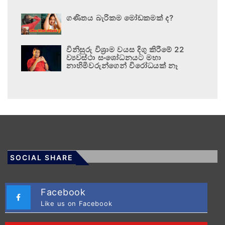
ගණිතය බැරිකම මෝඩකමක් ද?
විනිසුරු විශ්‍රාම වයස දිගු කිරීමේ 22
ව්‍යවස්ථා සංශෝධනයට මහා
නාහිමිවරුන්ගෙන් විරෝධයක් නෑ
SOCIAL SHARE
Facebook
Like us on Facebook