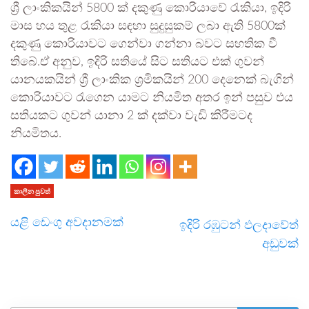
ශ්‍රී ලාංකිකයින් 5800 ක් දකුණු කොරියාවේ රැකියා, ඉදිරි
මාස හය තුළ රැකියා සඳහා සුදුසුකම් ලබා ඇති 5800ක්
දකුණු කොරියාවට ගෙන්වා ගන්නා බවට සහතික වී
තිබේ.ඒ අනුව, ඉදිරි සතියේ සිට සතියට එක් ගුවන්
යානයකයින් ශ්‍රී ලාංකික ශ්‍රමිකයින් 200 දෙනෙක් බැගින්
කොරියාවට රැගෙන යාමට නියමිත අතර ඉන් පසුව එය
සතියකට ගුවන් යානා 2 ක් දක්වා වැඩි කිරීමටද
නියමිතය.
කාලීන පුවත්
යළි ඩෙංගු අවදානමක්
ඉදිරි රඹුටන් ඵලදාවේත්
අඩුවක්