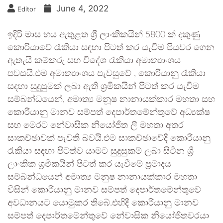
June 4, 2022
Editor
ඉදිරි මාස හය ඇතුළත ශ්‍රී ලාංකිකයින් 5800 ක් දකුණු
කොරියාවේ රැකියා සඳහා පිටත් කර යැවීම පියවර ගෙන
ඇතැයි කම්කරු සහ විදේශ රැකියා අමාත්‍යාංශය
පවසයි.එම අමාත්‍යාංශය පැවසුවේ , කොරියානු රැකියා
සදහා සුදුසුමක් ලබා ඇති ශ්‍රමිකයින් පිටත් කර යැවීම
සම්බන්ධයෙන්, අමාත්‍ය මනූෂ නානායක්කාර මහතා සහ
කොරියානු මානව සම්පත් දෙපාර්තමේන්තුවේ අධ්‍යක්ෂ
සහ මෙරට නේවාසික නියෝජිත ලී මහතා අතර
සාකච්ඡාවක් පැවති බවයි.එම සාකච්ඡාවේදී කොරියානු
රැකියා සඳහා පිටත්ව යාමට සුදුසුකම් ලබා සිටින ශ්‍රී
ලාංකික ශ්‍රමිකයින් පිටත් කර යැවීමේ ප්‍රමාදය
සම්බන්ධයෙන් අමාත්‍ය මනුෂ නානායක්කාර මහතා
විසින් කොරියානු මානව සම්පත් දෙපාර්තමේන්තුවේ
අවධානයට යොමුකර තිබේ.එහිදී කොරියානු මානව
සම්පත් දෙපාර්තමේන්තුවේ නේවාසික නියෝජිතවරයා