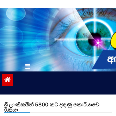
Skip
to
content
vinivida.lk
ශ්‍රී ලාංකිකයින් 5800 කට දකුණු කොරියාවේ
රැකියා