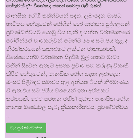
හේතුවක් ද?- විශේෂඥ මනෝ වෛද්‍ය රූමි රූබන්
මානසික රෝගී තත්ත්වයන් සඳහා ලබාදෙන ඖෂධ
භාවිතය හේතුවෙන් රෝගීන් හෝ සාමාන්‍ය පුද්ගලයන්
ප්‍රචණ්ඩත්වයට යොමු විය හැකි ද යන්න වර්තමානයේ
රෝගීන්ගේ භාරකරුවන් මෙන්ම පොදු සමාජය තුළ ද
නිරන්තරයෙන් කතාබහට ලක්වන මාතෘකාවකි.
විශේෂයෙන්ම වර්තමාන සිදුවීම් මුල් කොට මාධ්‍ය
මඟින් සිදුවන ඇතැම් අසත්‍ය ප්‍රචාර සහ කරුණු විකෘති
කිරීම් හේතුවෙන්, මානසික රෝග සඳහා ලබාදෙන
ඖෂධ පිළිබඳව සමාජය තුළ අනියත බියක් නිර්මාණය
වී ඇත.එය සමාජයීය වශයෙන් ඉතා අහිතකර
තත්වයකි. මෙම සටහන මඟින් ප්‍රධාන මානසික රෝග
නාශක ඖෂධවල සැබෑ ක්‍රියාකාරීත්වය, ප්‍රචණ්ඩත්වය
…
වැඩිපුර කියවන්න