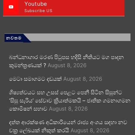
Youtube
Subscribe US
නවතම
බන්ධනාගාර මරණ පිටුපස හදිසි නීතියට මග පාදන
කුමන්ත්‍රණයක් ?
August 8, 2026
මෙටා සමාගමට දඩයක්
August 8, 2026
ශිෂ්‍යත්වයට සහ උසස් පෙළට පෙනී සිටින සිසුන්ට
‘සිසු සැරිය’ සේවාව ක්‍රියාත්මකයි – ජාතික ගමනාගමන
කොමිෂන් සභාව
August 8, 2026
දත්ත ආරක්ෂණ අධිකාරියෙන් රාජ්‍ය අංශය සඳහා නව
චක්‍ර ලේඛයක් නිකුත් කරයි
August 8, 2026