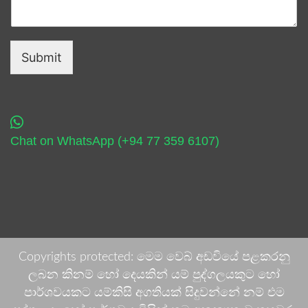
Submit
Chat on WhatsApp (+94 77 359 6107)
Copyrights protected: මෙම වෙබ් අඩවියේ පළකරනු
ලබන කිනම් හෝ දෙයකින් යම් පුද්ගලයකුට හෝ
පාර්ශවයකට යම්කිසි අගතියක් සිදුවන්නේ නම් එම