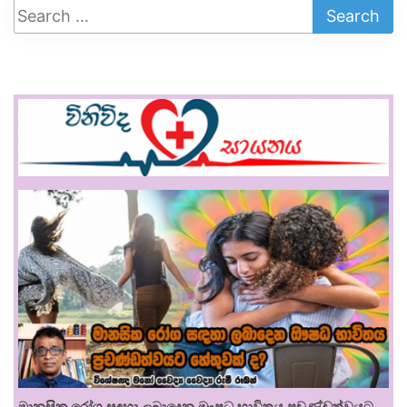
මානසික රෝග සඳහා ලබාදෙන ඖෂධ භාවිතය ප්‍රචණ්ඩත්වයට