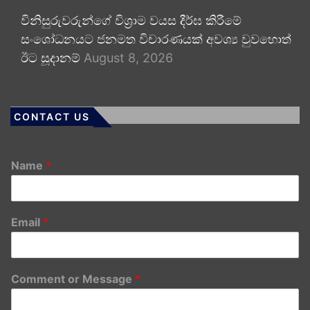
විනිසුරුවරුන්ගේ විශ්‍රාම වයස දීර්ඝ කිරීමේ
සංශෝධනයට ජනමත විචාරණයක් අවශ්‍ය වුවහොත්
ඊට සූදානම්
August 8, 2026
CONTACT US
Name
*
Email
*
Comment or Message
*