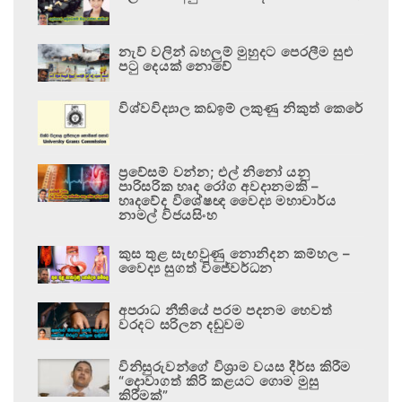
නැව් වලින් බහලුම් මුහුදට පෙරලීම සුළු
පටු දෙයක් නොවේ
විශ්වවිද්‍යාල කඩඉම් ලකුණු නිකුත් කෙරේ
ප්‍රවේසම් වන්න; එල් නිනෝ යනු
පාරිසරික හෘද රෝග අවදානමකි –
හෘදවේද විශේෂඥ වෛද්‍ය මහාචාර්ය
නාමල් විජයසිංහ
කුස තුළ සැඟවුණු නොනිදන කම්හල –
වෛද්‍ය සුගත් විජේවර්ධන
අපරාධ නීතියේ පරම පදනම හෙවත්
වරදට සරිලන දඬුවම
විනිසුරුවන්ගේ විශ්‍රාම වයස දීර්ඝ කිරීම
“දොවාගත් කිරි කළයට ගොම මුසු
කිරීමක්”