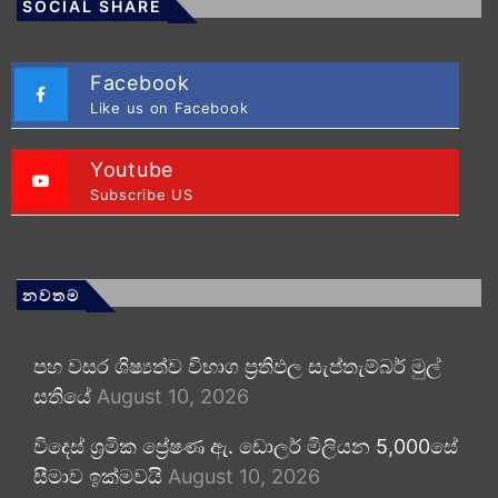
SOCIAL SHARE
Facebook
Like us on Facebook
Youtube
Subscribe US
නවතම
පහ වසර ශිෂ්‍යත්ව විභාග ප්‍රතිඵල සැප්තැම්බර් මුල්
සතියේ
August 10, 2026
විදෙස් ශ්‍රමික ප්‍රේෂණ ඇ. ඩොලර් මිලියන 5,000සේ
සීමාව ඉක්මවයි
August 10, 2026