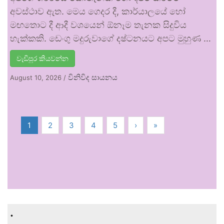
අවස්ථාව ඇත. මෙය ගෙදර දී, කාර්යාලයේ හෝ
මඟතොට දී ආදී වශයෙන් ඕනෑම තැනක සිදුවිය
හැක්කකි. ඩෙංගු මදුරුවාගේ දෂ්ටනයට අපට මුහුණ …
වැඩිපුර කියවන්න
විනිවිද සායනය
August 10, 2026
/
1
2
3
4
5
›
»
.