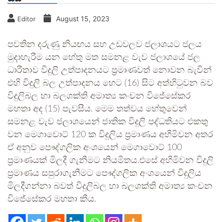
August 15, 2023
Editor
පවතින දරුණු නියඟය සහ උඩවලව ජලාශයට ජලය
මුදාහැරීම යන හේතු මත සමනළ වැව ජලාශයේ ජල
ධාරීතාව විදුලි උත්පාදනයට ප්‍රමාණවත් නොවන බැවින්
එහි විදුලි බල උත්පාදනය හෙට (16) සිට අත්හිටුවන බව
විදුලිබල හා බලශක්ති අමාත්‍ය කංචන විජේසේකර
මහතා අද (15) පැවසීය. මෙම තත්වය හේතුවෙන්
සමනළ වැව ජලාශයෙන් ජාතික විදුලි පද්ධතියට එකතු
වන මෙගාවොට් 120 ක විදුලිය ප්‍රමාණය අහිමිවන අතර
ඒ අනුව පෞද්ගලික අංශයෙන් මෙගාවොට් 100
ප්‍රමාණයක් මිලදී ගැනීමට නියමිතය.එසේ අහිමිවන විදුලි
ප්‍රමාණය සපුරාගැනීමට පෞද්ගලික අංශයෙන් විදුලිය
මිලදීගන්නා බවත් විදුලිබල හා බලශක්ති අමාත්‍ය කංචන
විජේසේකර මහතා කීය.