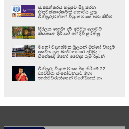
ජාත්‍යන්තරය හමුවේ සිදු කරන
හිතුවක්කාරකමක් නොවිය යුතු
විනිසුරුවන්ගේ විශ්‍රාම වයස පමා කිරීම
සිරිලක සොබා දම් අසිරිය ලොවට
කියාපාන දිවියන් ගේ දිවි සුරකිමු
මනෝ විද්‍යාත්මක මූලයන් ඔස්සේ විසඳුම්
සෙවිය යුතු බන්ධනාගාර අර්බුද –
විශේෂඥ මනෝ වෛද්‍ය රූමි රූබන්
විනිසුරු විශ්‍රාම වයස දිගු කිරීමේ 22
ව්‍යවස්ථා සංශෝධනයට මහා
නාහිමිවරුන්ගෙන් විරෝධයක් නෑ