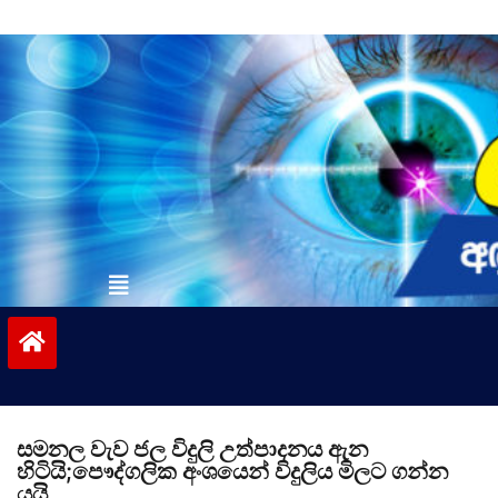
Skip
to
content
vinivida.lk
සමනල වැව ජල විදුලි උත්පාදනය ඇන
හිටියි;පෞද්ගලික අංශයෙන් විදුලිය මිලට ගන්න
යයි