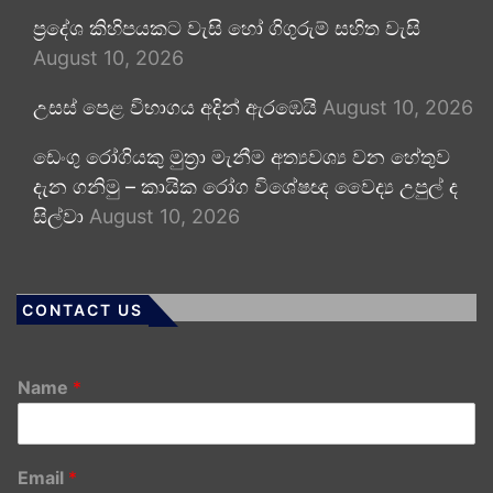
ප්‍රදේශ කිහිපයකට වැසි හෝ ගිගුරුම් සහිත වැසි
August 10, 2026
උසස් පෙළ විභාගය අදින් ඇරඹෙයි
August 10, 2026
ඩෙංගු රෝගියකු ⁣මුත්‍රා මැනීම අත්‍යවශ්‍ය වන හේතුව
දැන ගනිමු – කායික රෝග විශේෂඥ වෛද්‍ය උපුල් ද
සිල්වා
August 10, 2026
CONTACT US
Name
*
Email
*