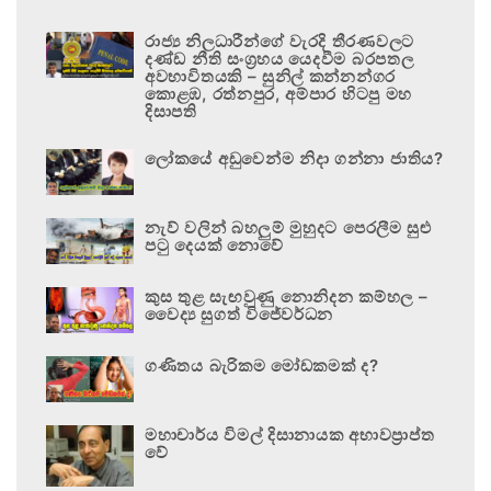
රාජ්‍ය නිලධාරීන්ගේ වැරදි තීරණවලට
දණ්ඩ නීති සංග්‍රහය යෙදවීම බරපතල
අවභාවිතයකි – සුනිල් කන්නන්ගර
කොළඹ, රත්නපුර, අම්පාර හිටපු මහ
දිසාපති
ලෝකයේ අඩුවෙන්ම නිදා ගන්නා ජාතිය?
නැව් වලින් බහලුම් මුහුදට පෙරලීම සුළු
පටු දෙයක් නොවේ
කුස තුළ සැඟවුණු නොනිදන කම්හල –
වෛද්‍ය සුගත් විජේවර්ධන
ගණිතය බැරිකම මෝඩකමක් ද?
මහාචාර්ය විමල් දිසානායක අභාවප්‍රාප්ත
වේ