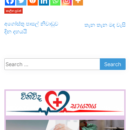
කාලීන පුවත්
අගෝස්තු පාසල් නිවාඩුව
තැන තැන මඳ වැසි
දින දහයයි