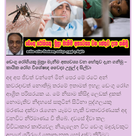
ඩෙංගු රෝගියකු ⁣මුත්‍රා මැනීම අත්‍යවශ්‍ය වන හේතුව දැන ගනිමු –
කායික රෝග විශේෂඥ වෛද්‍ය උපුල් ද සිල්වා
අද අප ජීවත් වන්නේ මින් පෙර මේ රටේ අන්
කවරදාවත් නොතිබූ තරමේ ඉතාමත් ඉහළ ඩෙංගු රෝග
ආශ්‍රිත පරිසරයක ය. මේ නිසාම කිසිදු ලෙඩක් දුකක්
නොමැතිව නිදහසේ සතුටින් සිටිනා පුද්ගලයකු
මරණය දක්වා රැගෙන යෑමට හැකි වාතාවරණයක් අද
වනවිට නිර්මාණය වී තිබේ. දවසේ දිවා කල
විවිධාකාර කාර්යවල නියැලෙන විට ඩෙංගු මදුරුවකුට
අපගේ ශරීරයේ කොතැනක හෝ දෂ්ට කිරීමට