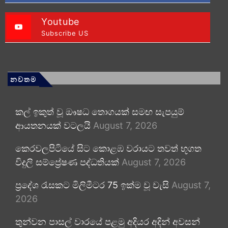
Youtube
Subscribe US
නවතම
කල් ඉකුත් වූ ඖෂධ තොගයක් සමඟ සැපයුම්
ආයතනයක් වටලයි
August 7, 2026
කෙරවලපිටියේ සිට කොළඹ වරායට තවත් භූගත
විදුලි සම්ප්‍රේෂණ පද්ධතියක්
August 7, 2026
ප්‍රදේශ රැසකට මිලිමීටර 75 ඉක්ම වූ වැසි
August 7,
2026
තුන්වන පාසල් වාරයේ පළමු අදියර අදින් අවසන්