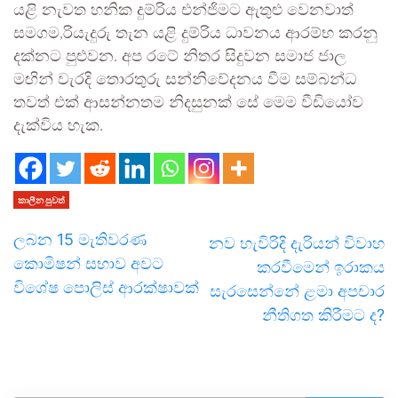
යළි නැවත හනික දුම්රිය එන්ජිමට ඇතුළු වෙනවාත්
සමගම,රියැදුරු තැන යළි දුම්රිය ධාවනය ආරම්භ කරනු
දක්නට පුළුවන. අප රටේ නිතර සිදුවන සමාජ ජාල
මඟින් වැරදි තොරතුරු සන්නිවේදනය වීම සම්බන්ධ
තවත් එක් ආසන්නතම නිදසුනක් සේ මෙම වීඩියෝව
දැක්විය හැක.
කාලීන පුවත්
ලබන 15 මැතිවරණ
නව හැවිරිදි දැරියන් විවාහ
කොමිෂන් සභාව අවට
කරවීමෙන් ඉරාකය
විශේෂ පොලිස් ආරක්ෂාවක්
සැරසෙන්නේ ළමා අපචාර
නීතිගත කිරීමට ද?