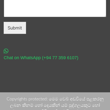
Submit
Chat on WhatsApp (+94 77 359 6107)
Copyrights protected: මෙම වෙබ් අඩවියේ පළකරනු
ලබන කිනම් හෝ දෙයකින් යම් පුද්ගලයකුට හෝ