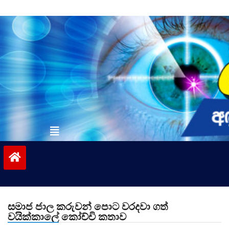
Skip
to
content
vinivida.lk
සමාජ ජාල කරුවන් පොට වරදවා ගත්
වයික්කාලේ කෝච්චි කතාව