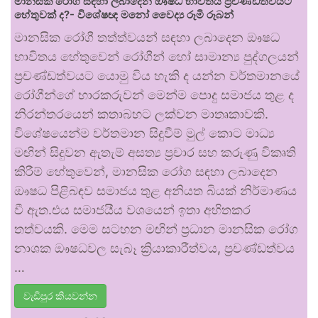
මානසික රෝග සඳහා ලබාදෙන ඖෂධ භාවිතය ප්‍රචණ්ඩත්වයට
හේතුවක් ද?- විශේෂඥ මනෝ වෛද්‍ය රූමි රූබන්
මානසික රෝගී තත්ත්වයන් සඳහා ලබාදෙන ඖෂධ
භාවිතය හේතුවෙන් රෝගීන් හෝ සාමාන්‍ය පුද්ගලයන්
ප්‍රචණ්ඩත්වයට යොමු විය හැකි ද යන්න වර්තමානයේ
රෝගීන්ගේ භාරකරුවන් මෙන්ම පොදු සමාජය තුළ ද
නිරන්තරයෙන් කතාබහට ලක්වන මාතෘකාවකි.
විශේෂයෙන්ම වර්තමාන සිදුවීම් මුල් කොට මාධ්‍ය
මඟින් සිදුවන ඇතැම් අසත්‍ය ප්‍රචාර සහ කරුණු විකෘති
කිරීම් හේතුවෙන්, මානසික රෝග සඳහා ලබාදෙන
ඖෂධ පිළිබඳව සමාජය තුළ අනියත බියක් නිර්මාණය
වී ඇත.එය සමාජයීය වශයෙන් ඉතා අහිතකර
තත්වයකි. මෙම සටහන මඟින් ප්‍රධාන මානසික රෝග
නාශක ඖෂධවල සැබෑ ක්‍රියාකාරීත්වය, ප්‍රචණ්ඩත්වය
…
වැඩිපුර කියවන්න