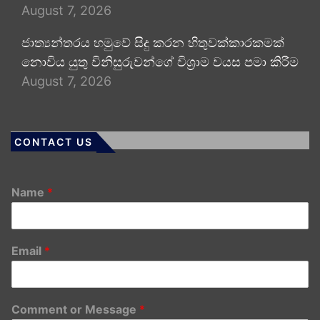
August 7, 2026
ජාත්‍යන්තරය හමුවේ සිදු කරන හිතුවක්කාරකමක්
නොවිය යුතු විනිසුරුවන්ගේ විශ්‍රාම වයස පමා කිරීම
August 7, 2026
CONTACT US
Name
*
Email
*
Comment or Message
*