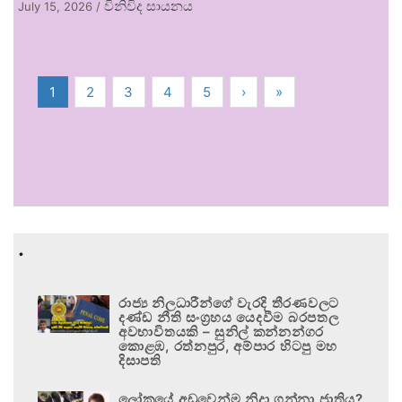
විනිවිද සායනය
July 15, 2026
/
1
2
3
4
5
›
»
.
රාජ්‍ය නිලධාරීන්ගේ වැරදි තීරණවලට
දණ්ඩ නීති සංග්‍රහය යෙදවීම බරපතල
අවභාවිතයකි – සුනිල් කන්නන්ගර
කොළඹ, රත්නපුර, අම්පාර හිටපු මහ
දිසාපති
ලෝකයේ අඩුවෙන්ම නිදා ගන්නා ජාතිය?