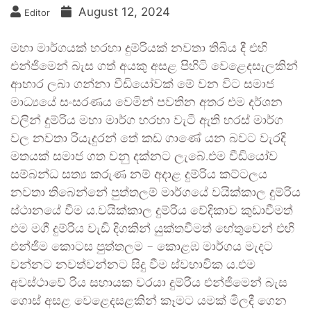
August 12, 2024
Editor
මහා මාර්ගයක් හරහා දුම්රියක් නවතා තිබිය දී එහි
එන්ජිමෙන් බැස ගත් අයකු අසළ පිහිටි වෙළෙදසැලකින්
ආහාර ලබා ගන්නා වීඩියෝවක් මේ වන විට සමාජ
මාධ්‍යයේ සංසරණය වෙමින් පවතින අතර එම දර්ශන
වලින් දුම්රිය මහා මාර්ග හරහා වැටී ඇති හරස් මාර්ග
වල නවතා රියැදුරන් තේ කඩ ගාණේ යන බවට වැරදි
මතයක් සමාජ ගත වනු දක්නට ලැබේ.එම වීඩියෝව
සම්බන්ධ සත්‍ය කරුණ නම් අදාළ දුම්රිය කට්ටලය
නවතා තිබෙන්නේ පුත්තලම් මාර්ගයේ වයික්කාල දුම්රිය
ස්ථානයේ වීම ය.වයික්කාල දුම්රිය වේදිකාව කුඩාවීමත්
එම මගී දුම්රිය වැඩි දිගකින් යුක්තවීමත් හේතුවෙන් එහි
එන්ජිම කොටස පුත්තලම – කොළඹ මාර්ගය මැදට
වන්නට නවත්වන්නට සිදු වීම ස්වභාවික ය.එම
අවස්ථාවේ රිය සහායක වරයා දුම්රිය එන්ජිමෙන් බැස
ගොස් අසළ වෙළෙදසළකින් කෑමට යමක් මිලදී ගෙන