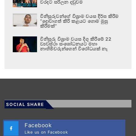
වරදට සරිලන දඬුවම
විනිසුරුවන්ගේ විශ්‍රාම වයස දීර්ඝ කිරීම
“දොවාගත් කිරි කළයට ගොම මුසු
කිරීමක්”
විනිසුරු විශ්‍රාම වයස දිගු කිරීමේ 22
ව්‍යවස්ථා සංශෝධනයට මහා
නාහිමිවරුන්ගෙන් විරෝධයක් නෑ
SOCIAL SHARE
Facebook
Like us on Facebook