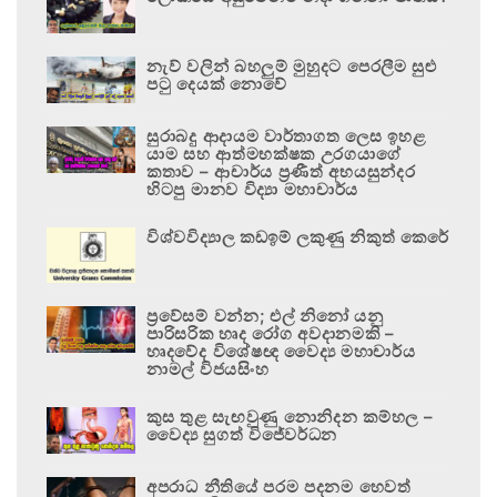
නැව් වලින් බහලුම් මුහුදට පෙරලීම සුළු
පටු දෙයක් නොවේ
සුරාබදු ආදායම වාර්තාගත ලෙස ඉහළ
යාම සහ ආත්මභක්ෂක උරගයාගේ
කතාව – ආචාර්ය ප්‍රණීත් අභයසුන්දර
හිටපු මානව විද්‍යා මහාචාර්ය
විශ්වවිද්‍යාල කඩඉම් ලකුණු නිකුත් කෙරේ
ප්‍රවේසම් වන්න; එල් නිනෝ යනු
පාරිසරික හෘද රෝග අවදානමකි –
හෘදවේද විශේෂඥ වෛද්‍ය මහාචාර්ය
නාමල් විජයසිංහ
කුස තුළ සැඟවුණු නොනිදන කම්හල –
වෛද්‍ය සුගත් විජේවර්ධන
අපරාධ නීතියේ පරම පදනම හෙවත්