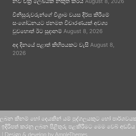
නව චක්‍ර ලේඛයක් නිකුත් කරයි
August 8, 2026
විනිසුරුවරුන්ගේ විශ්‍රාම වයස දීර්ඝ කිරීමේ
සංශෝධනයට ජනමත විචාරණයක් අවශ්‍ය
වුවහොත් ඊට සූදානම්
August 8, 2026
අද දිනයේ පළාත් කිහිපයකට වැසි
August 8,
2026
 ලබන කිනම් හෝ දෙයකින් යම් පුද්ගලයකුට හෝ පාර්ශවයකට
දිරිපත් කරනු ලබන පිළිතුරු පළකිරීමට මෙම වෙබ් අඩවිය ආච
 |
Design & develop by AmpleThemes