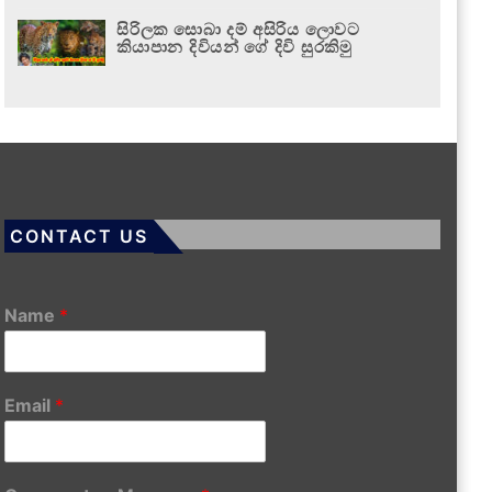
සිරිලක සොබා දම් අසිරිය ලොවට
කියාපාන දිවියන් ගේ දිවි සුරකිමු
CONTACT US
Name
*
Email
*