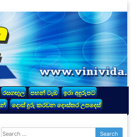
රසගඟුල
පහන් ටැඹ
ඉරා අදුරුපට
න්
දොස් දුරු කරවන දොස්තර උපදෙස්