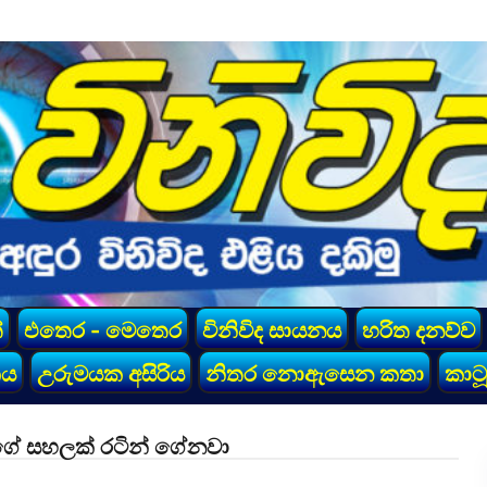
්
එතෙර - මෙතෙර
විනිවිද සායනය
හරිත දනව්ව
කය
උරුමයක අසිරිය
නිතර නොඇසෙන කතා
කාටූ
 වගේ සහලක් රටින් ගේනවා