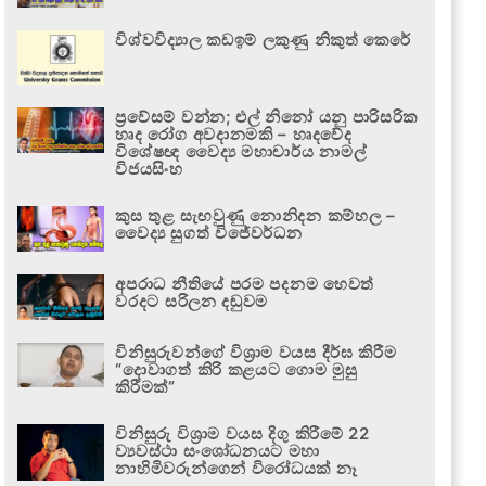
විශ්වවිද්‍යාල කඩඉම් ලකුණු නිකුත් කෙරේ
ප්‍රවේසම් වන්න; එල් නිනෝ යනු පාරිසරික
හෘද රෝග අවදානමකි – හෘදවේද
විශේෂඥ වෛද්‍ය මහාචාර්ය නාමල්
විජයසිංහ
කුස තුළ සැඟවුණු නොනිදන කම්හල –
වෛද්‍ය සුගත් විජේවර්ධන
අපරාධ නීතියේ පරම පදනම හෙවත්
වරදට සරිලන දඬුවම
විනිසුරුවන්ගේ විශ්‍රාම වයස දීර්ඝ කිරීම
“දොවාගත් කිරි කළයට ගොම මුසු
කිරීමක්”
විනිසුරු විශ්‍රාම වයස දිගු කිරීමේ 22
ව්‍යවස්ථා සංශෝධනයට මහා
නාහිමිවරුන්ගෙන් විරෝධයක් නෑ