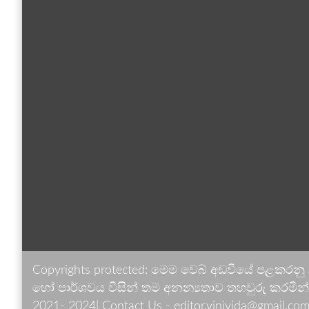
Copyrights protected: මෙම වෙබ් අඩවියේ පළකරනු
හෝ පාර්ශවය විසින් තම අනන්‍යතාව තහවුරු කරමින් ඉ
2021- 2024| Contact Us - editor.vinivida@gmail.com