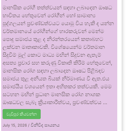
මානසික රෝගී තත්ත්වයන් සඳහා ලබාදෙන ඖෂධ
භාවිතය හේතුවෙන් රෝගීන් හෝ සාමාන්‍ය
පුද්ගලයන් ප්‍රචණ්ඩත්වයට යොමු විය හැකි ද යන්න
වර්තමානයේ රෝගීන්ගේ භාරකරුවන් මෙන්ම
පොදු සමාජය තුළ ද නිරන්තරයෙන් කතාබහට
ලක්වන මාතෘකාවකි. විශේෂයෙන්ම වර්තමාන
සිදුවීම් මුල් කොට මාධ්‍ය මඟින් සිදුවන ඇතැම්
අසත්‍ය ප්‍රචාර සහ කරුණු විකෘති කිරීම් හේතුවෙන්,
මානසික රෝග සඳහා ලබාදෙන ඖෂධ පිළිබඳව
සමාජය තුළ අනියත බියක් නිර්මාණය වී ඇත.එය
සමාජයීය වශයෙන් ඉතා අහිතකර තත්වයකි. මෙම
සටහන මඟින් ප්‍රධාන මානසික රෝග නාශක
ඖෂධවල සැබෑ ක්‍රියාකාරීත්වය, ප්‍රචණ්ඩත්වය …
වැඩිපුර කියවන්න
විනිවිද සායනය
July 15, 2026
/