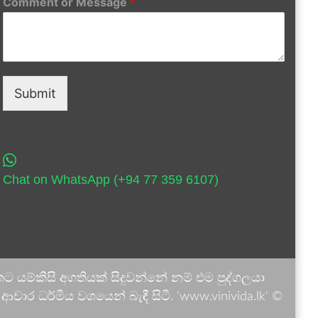
Comment or Message
*
Submit
Chat on WhatsApp (+94 77 359 6107)
 යම්කිසි අගතියක් සිදුවන්නේ නම් එම පුද්ගලයා
ාර ධර්මීය වශයෙන් බැඳී සිටී. 'www.vinivida.lk' ©