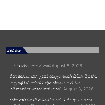
නවතම
මෙටා සමාගමට දඩයක්
August 8, 2026
ශිෂ්‍යත්වයට සහ උසස් පෙළට පෙනී සිටින සිසුන්ට
‘සිසු සැරිය’ සේවාව ක්‍රියාත්මකයි – ජාතික
ගමනාගමන කොමිෂන් සභාව
August 8, 2026
දත්ත ආරක්ෂණ අධිකාරියෙන් රාජ්‍ය අංශය සඳහා