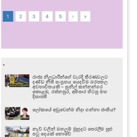
1
2
3
4
5
›
»
.
රාජ්‍ය නිලධාරීන්ගේ වැරදි තීරණවලට
දණ්ඩ නීති සංග්‍රහය යෙදවීම බරපතල
අවභාවිතයකි – සුනිල් කන්නන්ගර
කොළඹ, රත්නපුර, අම්පාර හිටපු මහ
දිසාපති
ලෝකයේ අඩුවෙන්ම නිදා ගන්නා ජාතිය?
නැව් වලින් බහලුම් මුහුදට පෙරලීම සුළු
පටු දෙයක් නොවේ