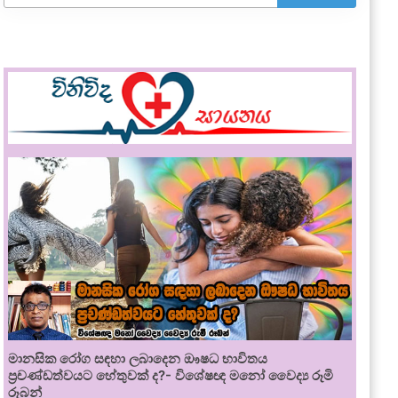
මානසික රෝග සඳහා ලබාදෙන ඖෂධ භාවිතය
ප්‍රචණ්ඩත්වයට හේතුවක් ද?- විශේෂඥ මනෝ වෛද්‍ය රූමි
රූබන්