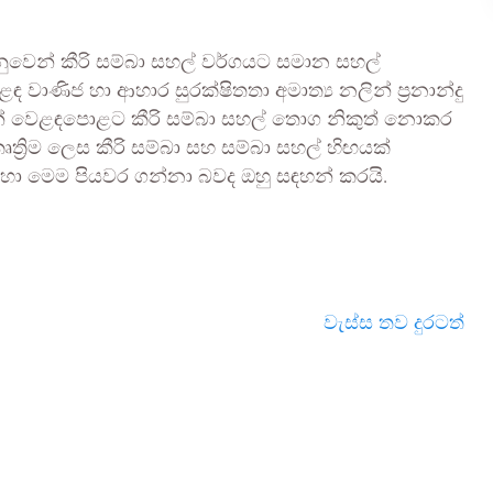
ුවෙන් කීරි සම්බා සහල් වර්ගයට සමාන සහල්
ණිජ හා ආහාර සුරක්ෂිතතා අමාත්‍ය නලින් ප්‍රනාන්දු
න් වෙළඳපොළට කීරි සම්බා සහල් තොග නිකුත් නොකර
‍රිම ලෙස කීරි සම්බා සහ සම්බා සහල් හිඟයක්
හා මෙම පියවර ගන්නා බවද ඔහු සඳහන් කරයි.
වැස්ස තව දුරටත්