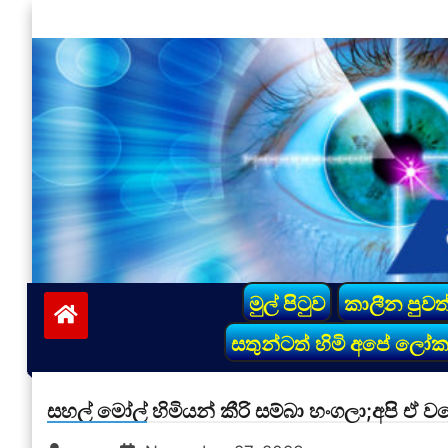
Skip
to
content
vinivida.lk
මුල් පිටුව
කාලීන පුවත
සතුන්ටත් හිමි අපේ ලෝ
සහල් මෝල් හිමියන් කීරි සම්බා හංගලා;අපි ඒ