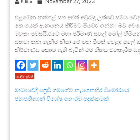
November 27, 2023
Editor
එළඹෙන නත්තල් සහ අළුත් අවුරුදු උත්සව සමය වෙන
තොගයක් ආනයනය කිරීමට පියවර ගන්නා බව වෙළෙඳ වා
මහතා පවසයි.රටේ මහා පරිමාණ සහල් මෝල් හිමිය
සඟවා තබා ගැනීම නිසා මේ වන විටත් වෙළඳ පලේ කෘත්
නිර්මාණය කොට ඇති බැවින් එම හිඟය මඟහැරීම සඳ
කාලීන පුවත්
මාධ්‍යවේදී ෆ්‍රෙඩී ගමගේට නැගෙනහිර ටිමෝරයේ
ජනපතිගෙන් විශේෂ ගෞරව පදක්කමක්