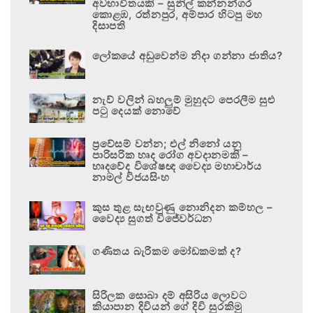
අවභාවිතයකි – සුනිල් කන්නන්ගර
කොළඹ, රත්නපුර, අම්පාර හිටපු මහ
දිසාපති
ලෝකයේ අඩුවෙන්ම නිදා ගන්නා ජාතිය?
නැව් වලින් බහලුම් මුහුදට පෙරලීම සුළු
පටු දෙයක් නොවේ
ප්‍රවේසම් වන්න; එල් නිනෝ යනු
පාරිසරික හෘද රෝග අවදානමකි –
හෘදවේද විශේෂඥ වෛද්‍ය මහාචාර්ය
නාමල් විජයසිංහ
කුස තුළ සැඟවුණු නොනිදන කම්හල –
වෛද්‍ය සුගත් විජේවර්ධන
ගණිතය බැරිකම මෝඩකමක් ද?
සිරිලක සොබා දම් අසිරිය ලොවට
කියාපාන දිවියන් ගේ දිවි සුරකිමු