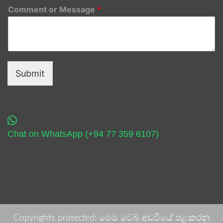
Comment or Message
*
Submit
Chat on WhatsApp (+94 77 359 6107)
Copyrights protected: මෙම වෙබ් අඩවියේ පළකරනු