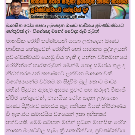
මානසික රෝග සඳහා ලබාදෙන ඖෂධ භාවිතය ප්‍රචණ්ඩත්වයට
හේතුවක් ද?- විශේෂඥ මනෝ වෛද්‍ය රූමි රූබන්
මානසික රෝගී තත්ත්වයන් සඳහා ලබාදෙන ඖෂධ
භාවිතය හේතුවෙන් රෝගීන් හෝ සාමාන්‍ය පුද්ගලයන්
ප්‍රචණ්ඩත්වයට යොමු විය හැකි ද යන්න වර්තමානයේ
රෝගීන්ගේ භාරකරුවන් මෙන්ම පොදු සමාජය තුළ ද
නිරන්තරයෙන් කතාබහට ලක්වන මාතෘකාවකි.
විශේෂයෙන්ම වර්තමාන සිදුවීම් මුල් කොට මාධ්‍ය
මඟින් සිදුවන ඇතැම් අසත්‍ය ප්‍රචාර සහ කරුණු විකෘති
කිරීම් හේතුවෙන්, මානසික රෝග සඳහා ලබාදෙන
ඖෂධ පිළිබඳව සමාජය තුළ අනියත බියක් නිර්මාණය
වී ඇත.එය සමාජයීය වශයෙන් ඉතා අහිතකර
තත්වයකි. මෙම සටහන මඟින් ප්‍රධාන මානසික රෝග
නාශක ඖෂධවල සැබෑ ක්‍රියාකාරීත්වය, ප්‍රචණ්ඩත්වය