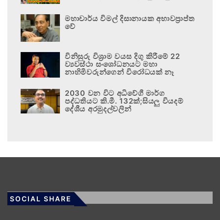
මහාචාර්ය විමල් දිසානායක අභාවප්‍රාප්ත
වේ
විනිසුරු විශ්‍රාම වයස දිගු කිරීමේ 22
ව්‍යවස්ථා සංශෝධනයට මහා
නාහිමිවරුන්ගෙන් විරෝධයක් නෑ
2030 වන විට අධිවේගී මාර්ග
පද්ධතියට කි.මී. 132ක්;සියලු වියදම්
දේශීය අරමුදල්වලින්
SOCIAL SHARE