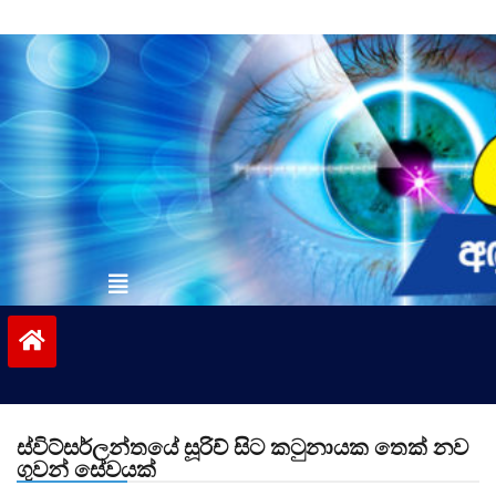
Skip
to
content
vinivida.lk
ස්විට්සර්ලන්තයේ සූරිච් සිට කටුනායක තෙක් නව
ගුවන් සේවයක්