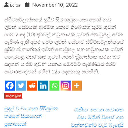
November 10, 2022
Editor
ස්විට්සර්ලන්තයේ සූරිච් සිට කටුනායක තෙක් නව
ගුවන් සේවයක් ආරම්භ කොට තිබේ.එහි ප්‍රථම ගුවන්
යානය අද (10) දහවල් කටුනායක ගුවන් තොටුපල වෙත
පැමිණ ඇති අතර මෙම ගුවන් සේවාව ස්විට්සර්ලන්තයේ
සුරීච් ජාත්‍යන්තර ගුවන් තොටුපල සහ කටුනායක ගුවන්
තොටුපළ අතර ඍජු ගුවන් ගමන් ක්‍රියාත්මක කරන බව
සඳහන් ය.එම ගුවන් යානය මෙරටට පැමිණියේ එරට
සංචාරක ගුවන් මගීන් 125 දෙනෙකු සමඟිනි.
කාලීන පුවත්
මුදල් වංචා ගැන සිරිසුමන
රැකියා සොයා සංචාරක
හිමිගේ පියාගෙන්
වීසා මගින් විදෙස් ගත
ප්‍රකාශයක්
වන්නවුන්ට වැට බැඳෙයි