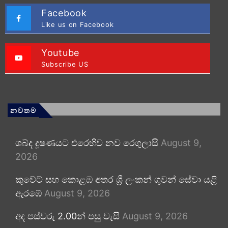
Facebook
Like us on Facebook
Youtube
Subscribe US
නවතම
ශබ්ද දූෂණයට එරෙහිව නව රෙගුලාසි
August 9,
2026
කුවේට් සහ කොළඹ අතර ශ්‍රී ලංකන් ගුවන් සේවා යළි
ඇරඹේ
August 9, 2026
අද පස්වරු 2.00න් පසු වැසි
August 9, 2026