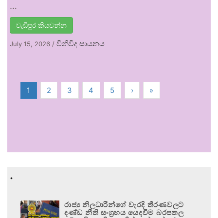
…
වැඩිපුර කියවන්න
විනිවිද සායනය
July 15, 2026
/
1
2
3
4
5
›
»
.
රාජ්‍ය නිලධාරීන්ගේ වැරදි තීරණවලට
දණ්ඩ නීති සංග්‍රහය යෙදවීම බරපතල