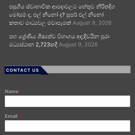
පසුගිය ස්වාභාවික ආපදාවලට හේතුව නිරිතදිග
මෝසම් ද, එල් නිනෝ ද? සුපර් එල් නිනෝ
කතාව මාධ්‍යවල මවාපෑමක්
August 9, 2026
පහ ශ්‍රේණිය ශිෂ්‍යත්ව විභාගය අද;දිවයින පුරා
මධ්‍යස්ථාන 2,723කදී
August 9, 2026
CONTACT US
Name
*
Email
*