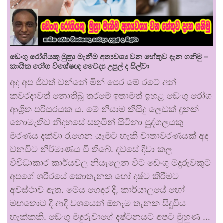
ඩෙංගු රෝගියකු ⁣මුත්‍රා මැනීම අත්‍යවශ්‍ය වන හේතුව දැන ගනිමු –
කායික රෝග විශේෂඥ වෛද්‍ය උපුල් ද සිල්වා
අද අප ජීවත් වන්නේ මින් පෙර මේ රටේ අන්
කවරදාවත් නොතිබූ තරමේ ඉතාමත් ඉහළ ඩෙංගු රෝග
ආශ්‍රිත පරිසරයක ය. මේ නිසාම කිසිදු ලෙඩක් දුකක්
නොමැතිව නිදහසේ සතුටින් සිටිනා පුද්ගලයකු
මරණය දක්වා රැගෙන යෑමට හැකි වාතාවරණයක් අද
වනවිට නිර්මාණය වී තිබේ. දවසේ දිවා කල
විවිධාකාර කාර්යවල නියැලෙන විට ඩෙංගු මදුරුවකුට
අපගේ ශරීරයේ කොතැනක හෝ දෂ්ට කිරීමට
අවස්ථාව ඇත. මෙය ගෙදර දී, කාර්යාලයේ හෝ
මඟතොට දී ආදී වශයෙන් ඕනෑම තැනක සිදුවිය
හැක්කකි. ඩෙංගු මදුරුවාගේ දෂ්ටනයට අපට මුහුණ …