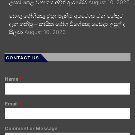
උසස් පෙළ විභාගය අදින් ඇරඹෙයි
August 10, 2026
ඩෙංගු රෝගියකු ⁣මුත්‍රා මැනීම අත්‍යවශ්‍ය වන හේතුව
දැන ගනිමු – කායික රෝග විශේෂඥ වෛද්‍ය උපුල් ද
සිල්වා
August 10, 2026
CONTACT US
Name
*
Email
*
Comment or Message
*