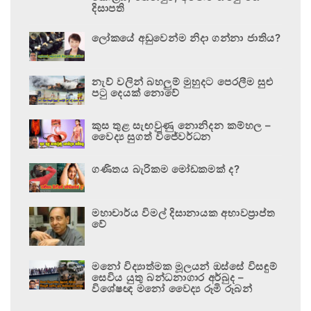
දිසාපති
ලෝකයේ අඩුවෙන්ම නිදා ගන්නා ජාතිය?
නැව් වලින් බහලුම් මුහුදට පෙරලීම සුළු
පටු දෙයක් නොවේ
කුස තුළ සැඟවුණු නොනිදන කම්හල –
වෛද්‍ය සුගත් විජේවර්ධන
ගණිතය බැරිකම මෝඩකමක් ද?
මහාචාර්ය විමල් දිසානායක අභාවප්‍රාප්ත
වේ
මනෝ විද්‍යාත්මක මූලයන් ඔස්සේ විසඳුම්
සෙවිය යුතු බන්ධනාගාර අර්බුද –
විශේෂඥ මනෝ වෛද්‍ය රූමි රූබන්