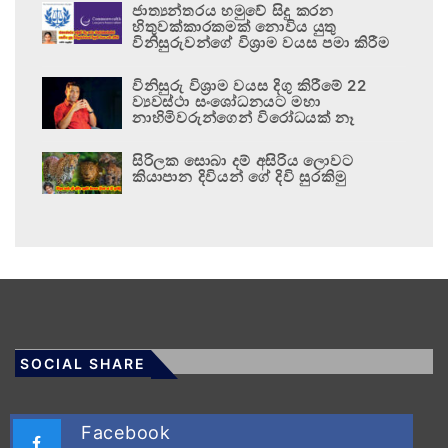
ජාත්‍යන්තරය හමුවේ සිදු කරන
හිතුවක්කාරකමක් නොවිය යුතු
විනිසුරුවන්ගේ විශ්‍රාම වයස පමා කිරීම
විනිසුරු විශ්‍රාම වයස දිගු කිරීමේ 22
ව්‍යවස්ථා සංශෝධනයට මහා
නාහිමිවරුන්ගෙන් විරෝධයක් නෑ
සිරිලක සොබා දම් අසිරිය ලොවට
කියාපාන දිවියන් ගේ දිවි සුරකිමු
SOCIAL SHARE
Facebook