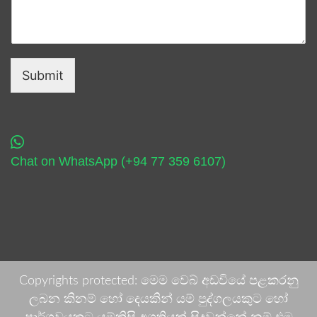
Submit
Chat on WhatsApp (+94 77 359 6107)
Copyrights protected: මෙම වෙබ් අඩවියේ පළකරනු
ලබන කිනම් හෝ දෙයකින් යම් පුද්ගලයකුට හෝ