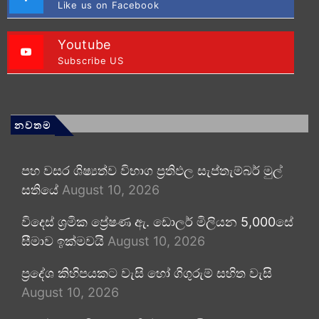
Like us on Facebook
Youtube
Subscribe US
නවතම
පහ වසර ශිෂ්‍යත්ව විභාග ප්‍රතිඵල සැප්තැම්බර් මුල්
සතියේ
August 10, 2026
විදෙස් ශ්‍රමික ප්‍රේෂණ ඇ. ඩොලර් මිලියන 5,000සේ
සීමාව ඉක්මවයි
August 10, 2026
ප්‍රදේශ කිහිපයකට වැසි හෝ ගිගුරුම් සහිත වැසි
August 10, 2026