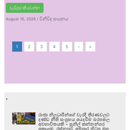
වැඩිපුර කියවන්න
විනිවිද සායනය
August 10, 2026
/
1
2
3
4
5
›
»
.
රාජ්‍ය නිලධාරීන්ගේ වැරදි තීරණවලට
දණ්ඩ නීති සංග්‍රහය යෙදවීම බරපතල
අවභාවිතයකි – සුනිල් කන්නන්ගර
කොළඹ, රත්නපුර, අම්පාර හිටපු මහ