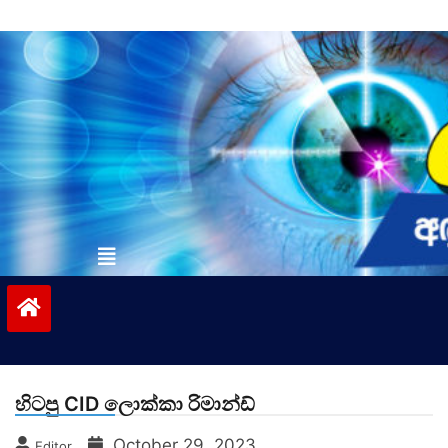
Skip
to
content
vinivida.lk
හිටපු CID ලොක්කා රිමාන්ඩ්
October 29, 2023
Editor