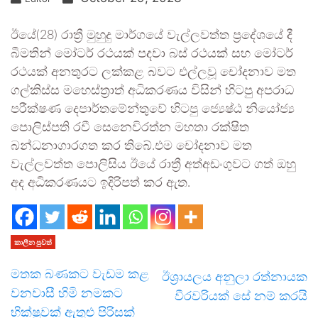
ඊයේ(28) රාත්‍රී මුහුදු මාර්ගයේ වැල්ලවත්ත ප්‍රදේශයේ දී
බීමතින් මෝටර් රථයක් පදවා බස් රථයක් සහ මෝටර්
රථයක් අනතුරට ලක්කළ බවට එල්ලවූ චෝදනාව මත
ගල්කිස්ස මහෙස්ත්‍රාත් අධිකරණය විසින් හිටපු අපරාධ
පරීක්ෂණ දෙපාර්තමේන්තුවේ හිටපු ජ්‍යෙෂ්ඨ නියෝජ්‍ය
පොලිස්පති රවී සෙනෙවිරත්න මහතා රක්ෂිත
බන්ධනාගාරගත කර තිබේ.එම චෝදනාව මත
වැල්ලවත්ත පොලිසිය ඊයේ රාත්‍රී අත්අඩංගුවට ගත් ඔහු
අද අධිකරණයට ඉදිරිපත් කර ඇත.
කාලීන පුවත්
මතක බණකට වැඩම කළ
ඊශ්‍රායලය අනුලා රත්නායක
වනවාසී හිමි නමකට
වීරවරියක් සේ නම් කරයි
භික්ෂුවක් ඇතුළු පිරිසක්