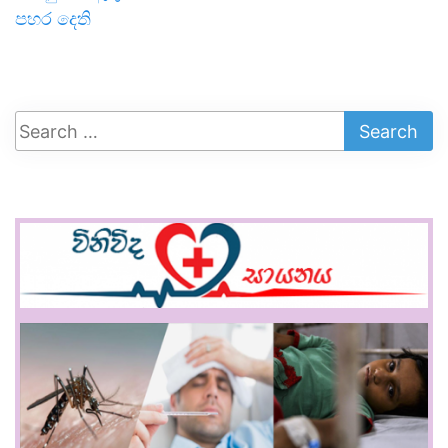
පහර දෙති