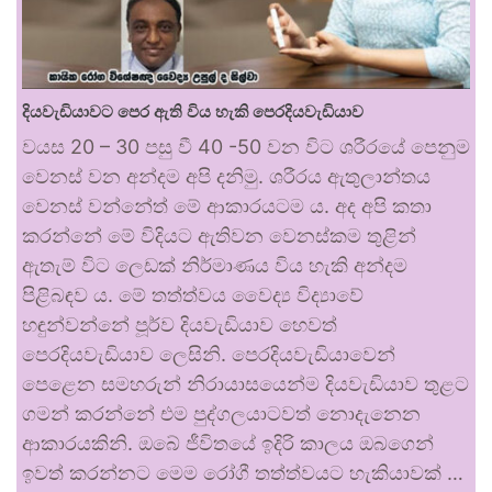
දියවැඩියාවට පෙර ඇති විය හැකි පෙරදියවැඩියාව
වයස 20 – 30 පසු වී 40 -50 වන විට ශරීරයේ පෙනුම
වෙනස් වන අන්දම අපි දනිමු. ශරීරය ඇතුලාන්තය
වෙනස් වන්නේත් මේ ආකාරයටම ය. අද අපි කතා
කරන්නේ මේ විදියට ඇතිවන වෙනස්කම තුළින්
ඇතැම් විට ලෙඩක් නිර්මාණය විය හැකි අන්දම
පිළිබඳව ය. මේ තත්ත්වය වෛද්‍ය විද්‍යාවේ
හඳුන්වන්නේ පූර්ව දියවැඩියාව හෙවත්
පෙරදියවැඩියාව ලෙසිනි. පෙරදියවැඩියාවෙන්
පෙළෙන සමහරුන් නිරායාසයෙන්ම දියවැඩියාව තුළට
ගමන් කරන්නේ එම පුද්ගලයාටවත් නොදැනෙන
ආකාරයකිනි. ඔබේ ජීවිතයේ ඉදිරි කාලය ඔබගෙන්
ඉවත් කරන්නට මෙම රෝගී තත්ත්වයට හැකියාවක් …