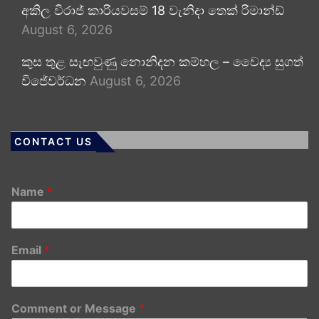
අකිල විරාජ් කාරියවසම් 18 වැනිදා තෙක් රිමාන්ඩ්
August 6, 2026
කුස තුළ සැඟවුණු නොනිදන කම්හල – වෛද්‍ය සුගත්
විජේවර්ධන
August 6, 2026
CONTACT US
Name
*
Email
*
Comment or Message
*