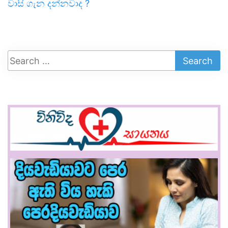
වාසි ගැන දන්නවාද ?