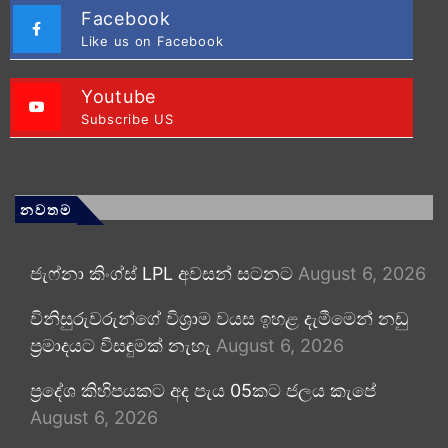
Facebook
Like us on Facebook
Youtube
Subscribe US
නවතම
ජැෆ්නා කිංග්ස් LPL අවසන් සටනට
August 6, 2026
විනිසුරුවරුන්ගේ විශ්‍රාම වයස ඉහළ දැමීමෙන් නඩු
ප්‍රමාදයට විසඳුමක් නැහැ
August 6, 2026
ප්‍රදේශ කිහිපයකට අද පැය 05කට ජලය කැපේ
August 6, 2026