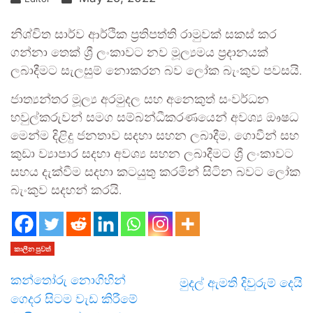
නිශ්චිත සාර්ව ආර්ථික ප්‍රතිපත්ති රාමුවක් සකස් කර
ගන්නා තෙක් ශ්‍රී ලංකාවට නව මූල්‍යමය ප්‍රදානයක්
ලබාදීමට සැලසුම් නොකරන බව ලෝක බැංකුව පවසයි.
ජාත්‍යන්තර මූල්‍ය අරමුදල සහ අනෙකුත් සංවර්ධන
හවුල්කරුවන් සමග සම්බන්ධීකරණයෙන් අවශ්‍ය ඖෂධ
මෙන්ම දිළිදු ජනතාව සදහා සහන ලබාදීම, ගොවීන් සහ
කුඩා ව්‍යාපාර සදහා අවශ්‍ය සහන ලබාදීමට ශ්‍රී ලංකාවට
සහය දැක්වීම සදහා කටයුතු කරමින් සිටින බවට ලෝක
බැංකුව සදහන් කරයි.
කාලීන පුවත්
කන්තෝරු නොගිහින්
මුදල් ඇමති දිවුරුම් දෙයි
ගෙදර සිටම වැඩ කිරීමේ