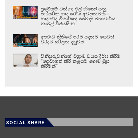
ප්‍රවේසම් වන්න; එල් නිනෝ යනු
පාරිසරික හෘද රෝග අවදානමකි –
හෘදවේද විශේෂඥ වෛද්‍ය මහාචාර්ය
නාමල් විජයසිංහ
අපරාධ නීතියේ පරම පදනම හෙවත්
වරදට සරිලන දඬුවම
විනිසුරුවන්ගේ විශ්‍රාම වයස දීර්ඝ කිරීම
“දොවාගත් කිරි කළයට ගොම මුසු
කිරීමක්”
SOCIAL SHARE