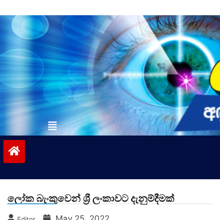
Skip
to
content
vinivida.lk
ලෝක බැංකුවෙන් ශ්‍රී ලංකාවට දැනුම්දීමක්
May 25, 2022
Editor