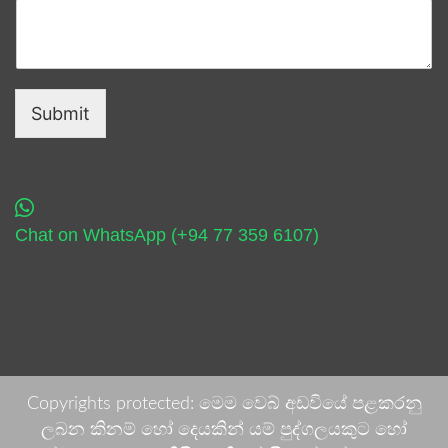
Submit
Chat on WhatsApp (+94 77 359 6107)
Copyrights protected: මෙම වෙබ් අඩවියේ පළකරනු
ලබන කිනම් හෝ දෙයකින් යම් පුද්ගලයකුට හෝ