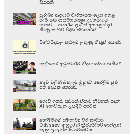
දිසාපති
සුරාබදු ආදායම වාර්තාගත ලෙස ඉහළ
යාම සහ ආත්මභක්ෂක උරගයාගේ
කතාව – ආචාර්ය ප්‍රණීත් අභයසුන්දර
හිටපු මානව විද්‍යා මහාචාර්ය
විශ්වවිද්‍යාල කඩඉම් ලකුණු නිකුත් කෙරේ
ලෝකයේ අඩුවෙන්ම නිදා ගන්නා ජාතිය?
නැව් වලින් බහලුම් මුහුදට පෙරලීම සුළු
පටු දෙයක් නොවේ
ගොවි ගතට සුවයත් හිතට නිවනත් සදන
AI ගොවිතැන ළඟදීම අපටත්
හෝමර්ගේ සම්භාව්‍ය වීර කාව්‍යය
Odyssey ඇසුරෙන් ක්‍රිස්ටෝෆර් නෝලන්
තැනූ දැවැන්ත සිනමාපටය