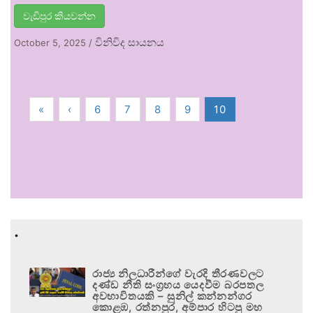
වැඩිපුර කියවන්න
විනිවිද සායනය
October 5, 2025
/
«
‹
6
7
8
9
10
.
රාජ්‍ය නිලධාරීන්ගේ වැරදි තීරණවලට
දණ්ඩ නීති සංග්‍රහය යෙදවීම බරපතල
අවභාවිතයකි – සුනිල් කන්නන්ගර
කොළඹ, රත්නපුර, අම්පාර හිටපු මහ