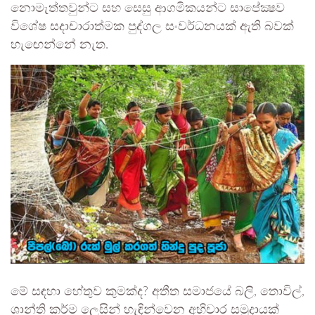
නොමැත්තවුන්ට සහ සෙසු ආගමිකයන්ට සාපේක්‍ෂව
විශේෂ සදාචාරාත්මක පුද්ගල සංවර්ධනයක් ඇති බවක්
හැඟෙන්නේ නැත.
මේ සඳහා හේතුව කුමක්ද? අතීත සමාජයේ බලි, තොවිල්,
ශාන්ති කර්ම ලෙසින් හැඳින්වෙන අභිචාර සමුදායක්