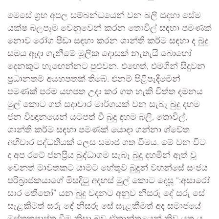
මෙසේ ග්‍රහ අපල සම්බන්ධයෙන් වන බලි සඳහා සේම
යක්ෂ බලපෑම වෙනුවෙන් කරන තොවිල් සඳහා පමණක්
නොව රෝග පීඩා සඳහා කරන ශාන්ති කර්ම සඳහා ද බුදු
සමය ඈදා ගැනීමේ මූලික දොසක් නැතැයි බොහෝ
දෙනකුට හැඟෙන්නට පුළුවන. එහෙත්, එමගින් සිදුවන
ප්‍රධානතම අයහපතක් තිබේ. එනම් පිළිපැදීමෙන්
පමණක් පරම යහපත උදා කර ගත හැකි චිත්ත දමනය
මුල් කොට ගත් සදාචාර මාර්ගයක් වන සැබෑ බුදු දහම
ජන විඥානයෙන් යටපත් වී බුදු දහම බලි, තොවිල්,
ශාන්ති කර්ම සඳහා පමණක් යොදා ගන්නා ශ්වේත
අභිචාර පද්ධතියක් ලෙස සමාජ ගත වීමය. මේ වන විට
ද අප රටේ ජනප්‍රිය බුද්ධාගම සැබෑ බුදු දහමින් ඈත් වූ
වෙනත් මාවතකට යාමට හේතුව බුදුන් වහන්සේ සංජය
පරිබ්‍රාජකයාගේ මිසදිටු අදහස් මුල් කොට දෙසූ “:අසාරෝ
සාර මතිතෝ” යන බුදු වදනට අනුව නිසරු දේ සරු සේ
සැළකීමත් සරු දේ නිසරු සේ සැළකීමත් අද සමාජයේ