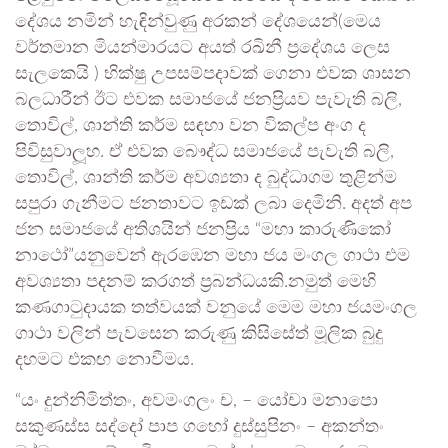
දේශය නමින් හැඳින්වුණු අරකන් දේශයෙන්(මෙය
වර්තමාන මියන්මාරයට අයත් රඛිනී ප්‍රදේශය ලෙස
සැලකෙයි ) භික්ෂු උපසම්පදාවක් ගෙනා එවක ශාසන
බලධාරීන් ඊට එවක සමාජයේ ජනප්‍රියව පැවැති බලි,
තොවිල්, ශාන්ති කර්ම සඳහා වන විකල්ප අංග ද
පිවිසුවාලූහ. ඒ එවක බෞද්ධ සමාජයේ පැවැති බලි,
තොවිල්, ශාන්ති කර්ම අවශ්‍යතා ද බුද්ධාගම තුළින්ම
සපුරා ගැනීමට ජනතාවට ඉඩක් ලබා දෙමිනි. අදත් අප
ජන සමාජයේ අතිශයින් ජනප්‍රිය “මහා කාරුණිකෝ
නාථෝ”යනුවෙන් ඇරඹෙන මහා ජය මංගල ගාථා එම
අවශ්‍යතා පදනම් කරගත් ප්‍රබන්ධයකි.නමුත් මෙහි
කණගාටුදායක තත්වයක් වනුයේ මෙම මහා ජයමංගල
ගාථා වලින් පැවසෙන කරුණු කිසිසේත් මූලික බුදු
දහමට එකඟ නොවීමය.
“යං දුන්නිමිත්තං, අවමංගලං ච, – යෝචා මනාපො
සකුණස්ස සද්දෝ පාප ගහෝ දුස්සුපිනං – අකන්තං