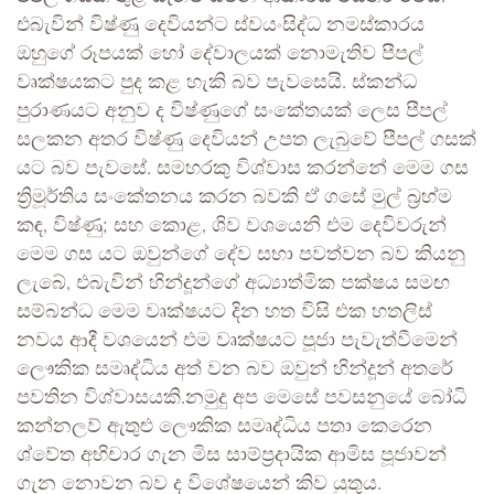
එබැවින් විෂ්ණු දෙවියන්ට ස්වයංසිද්ධ නමස්කාරය
ඔහුගේ රූපයක් හෝ දේවාලයක් නොමැතිව පීපල්
වෘක්ෂයකට පුද කළ හැකි බව පැවසෙයි. ස්කන්ධ
පුරාණයට අනුව ද විෂ්ණුගේ සංකේතයක් ලෙස පීපල්
සලකන අතර විෂ්ණු දෙවියන් උපත ලැබුවේ පීපල් ගසක්
යට බව පැවසේ. සමහරකු විශ්වාස කරන්නේ මෙම ගස
ත්‍රිමූර්තිය සංකේතනය කරන බවකි ඒ ගසේ මුල් බ්‍රහ්ම
කඳ, විෂ්ණු; සහ කොළ, ශිව වශයෙනි එම දෙවිවරුන්
මෙම ගස යට ඔවුන්ගේ දේව සභා පවත්වන බව කියනු
ලැබේ, එබැවින් හින්දූන්ගේ අධ්‍යාත්මික පක්ෂය සමඟ
සම්බන්ධ මෙම වෘක්ෂයට දින හත විසි එක හතලිස්
නවය ආදී වශයෙන් එම වෘක්ෂයට පූජා පැවැත්වීමෙන්
ලෞකික සමෘද්ධිය අත් වන බව ඔවුන් හින්දූන් අතරේ
පවතින විශ්වාසයකි.නමුදු අප මෙසේ පවසනුයේ බෝධි
කන්නලව් ඇතුළු ලෞකික සමෘද්ධිය පතා කෙරෙන
ශ්වේත අභිචාර ගැන මිස සාම්ප්‍රදායික ආමිස පූජාවන්
ගැන නොවන බව ද විශේෂයෙන් කිව යුතුය.