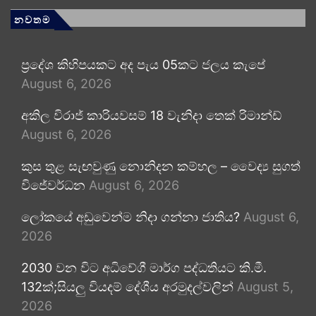
නවතම
ප්‍රදේශ කිහිපයකට අද පැය 05කට ජලය කැපේ
August 6, 2026
අකිල විරාජ් කාරියවසම් 18 වැනිදා තෙක් රිමාන්ඩ්
August 6, 2026
කුස තුළ සැඟවුණු නොනිදන කම්හල – වෛද්‍ය සුගත්
විජේවර්ධන
August 6, 2026
ලෝකයේ අඩුවෙන්ම නිදා ගන්නා ජාතිය?
August 6,
2026
2030 වන විට අධිවේගී මාර්ග පද්ධතියට කි.මී.
132ක්;සියලු වියදම් දේශීය අරමුදල්වලින්
August 5,
2026