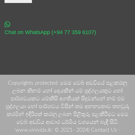
Chat on WhatsApp (+94 77 359 6107)
Copyrights protected: මෙම වෙබ් අඩවියේ පළකරනු
ලබන කිනම් හෝ දෙයකින් යම් පුද්ගලයකුට හෝ
පාර්ශවයකට යම්කිසි අගතියක් සිදුවන්නේ නම් එම
පුද්ගලයා හෝ පාර්ශවය විසින් තම අනන්‍යතාව තහවුරු
කරමින් ඉදිරිපත් කරනු ලබන පිළිතුරු පළකිරීමට මෙම
වෙබ් අඩවිය ආචාර ධර්මීය වශයෙන් බැඳී සිටී.
'www.vinivida.lk' © 2021- 2024| Contact Us -