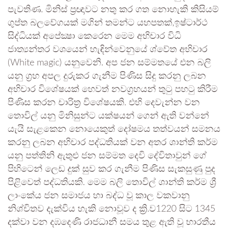
පැවතිණ. මිනිස් ප්‍රඥාවට නතු කර ගත නොහැකි කිසියම්
ගුප්ත බලවේගයක් මගින් තමන්ට යහපතක්,ඉෂ්ටාර්ථ
සිද්ධියක් අපේක්‍ෂා කෙරෙන මෙම අභිචාර විධි
ජාත්‍යන්තර වශයෙන් හැඳින්වෙනුයේ ශ්වේත අභිචාර
(White magic) යනුවෙනි. අප ජන සම්මතයේ එන බලි
යනු ග්‍රහ අපල දුරුකර ගැනීම පිණිස සිදු කරනු ලබන
අභිචාර විශේෂයක් හෙවත් නවග්‍රහයන් තුටු පහටු කිරීම
පිණිස කරන චාරිත්‍ර විශේෂයකි. එහි දෙවැන්න වන
තොවිල් යනු මිනිසුන්ට යක්ෂයන් ගෙන් ඇති වන්නේ
යැයි සැළකෙන නොයෙකුත් දෝෂමය තත්වයන් සමනය
කරනු ලබන අභිචාර පද්ධතියක් වන අතර ශාන්ති කර්ම
යනු පත්තිනි ඇතුළු ජන සම්මත දෙවි දේවිතාවුන් ගේ
පිහිටෙන් ලෙඩ දුක් සුව කර ගැනීම පිණිස සැකසුණු පුද
පිළිවෙත් පද්ධතියකි. මෙම බලි තොවිල් ශාන්ති කර්ම ශ්‍රී
ලාංකේය ජන සමාජය හා බද්ධ වූ කාල වකවානු
නිශ්චිතව දැක්විය හැකි නොවූව ද ක්‍රි.ව1220 සිට 1345
දක්වා වන දඹදෙණි රාජධානී සමය තුළ ඇති වූ භාරතීය