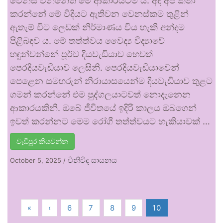
වෙනස් වන්නේත් මේ ආකාරයටම ය. අද අපි කතා
කරන්නේ මේ විදියට ඇතිවන වෙනස්කම තුළින්
ඇතැම් විට ලෙඩක් නිර්මාණය විය හැකි අන්දම
පිළිබඳව ය. මේ තත්ත්වය වෛද්‍ය විද්‍යාවේ
හඳුන්වන්නේ පූර්ව දියවැඩියාව හෙවත්
පෙරදියවැඩියාව ලෙසිනි. පෙරදියවැඩියාවෙන්
පෙළෙන සමහරුන් නිරායාසයෙන්ම දියවැඩියාව තුළට
ගමන් කරන්නේ එම පුද්ගලයාටවත් නොදැනෙන
ආකාරයකිනි. ඔබේ ජීවිතයේ ඉදිරි කාලය ඔබගෙන්
ඉවත් කරන්නට මෙම රෝගී තත්ත්වයට හැකියාවක් …
වැඩිපුර කියවන්න
විනිවිද සායනය
October 5, 2025
/
«
‹
6
7
8
9
10