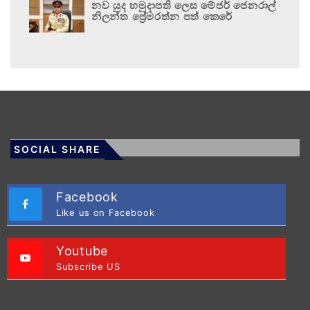
නව යුද හමුදාපති ලෙස මේජර් ජෙනරාල්
නිලන්ත ප්‍රේමරත්න පත් කෙරේ
SOCIAL SHARE
Facebook
Like us on Facebook
Youtube
Subscribe US