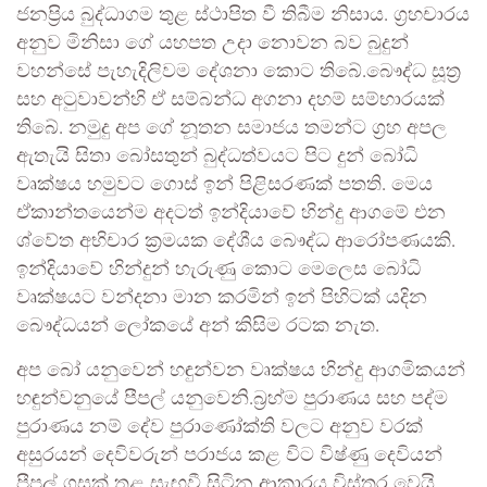
ජනප්‍රිය බුද්ධාගම තුළ ස්ථාපිත වී තිබීම නිසාය. ග්‍රහචාරය
අනුව මිනිසා ගේ යහපත උදා නොවන බව බුදුන්
වහන්සේ පැහැදිලිවම දේශනා කොට තිබේ.බෞද්ධ සූත්‍ර
සහ අටුවාවන්හි ඒ සම්බන්ධ අගනා දහම් සම්භාරයක්
තිබේ. නමුදු අප ගේ නූතන සමාජය තමන්ට ග්‍රහ අපල
ඇතැයි සිතා බෝසතුන් බුද්ධත්වයට පිට දුන් බෝධි
වෘක්ෂය හමුවට ගොස් ඉන් පිළිසරණක් පතති. මෙය
ඒකාන්තයෙන්ම අදටත් ඉන්දියාවේ හින්දු ආගමේ එන
ශ්වේත අභිචාර ක්‍රමයක දේශීය බෞද්ධ ආරෝපණයකි.
ඉන්දියාවේ හින්දුන් හැරුණු කොට මෙලෙස බෝධි
වෘක්ෂයට වන්දනා මාන කරමින් ඉන් පිහිටක් යදින
බෞද්ධයන් ලෝකයේ අන් කිසිම රටක නැත.
අප බෝ යනුවෙන් හඳුන්වන වෘක්ෂය හින්දු ආගමිකයන්
හඳුන්වනුයේ පීපල් යනුවෙනි.බ්‍රහ්ම පුරාණය සහ පද්ම
පුරාණය නම් දේව පුරාණෝක්ති වලට අනුව වරක්
අසුරයන් දෙවිවරුන් පරාජය කළ විට විෂ්ණු දෙවියන්
පීපල් ගසක් තුළ සැඟවී සිටින ආකාරය විස්තර වෙයි.