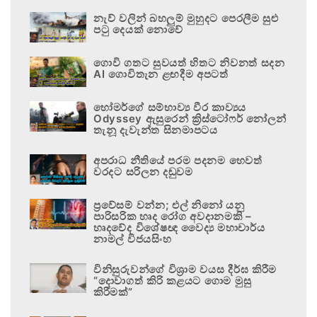
නැව් වලින් බහලුම් මුහුදට පෙරලීම සුළු
පටු දෙයක් නොවේ
ගොවි ගතට සුවයත් හිතට නිවනත් සදන
AI ගොවිතැන ළඟදීම අපටත්
හෝමර්ගේ සම්භාව්‍ය වීර කාව්‍යය
Odyssey ඇසුරෙන් ක්‍රිස්ටෝෆර් නෝලන්
තැනූ දැවැන්ත සිනමාපටය
අපරාධ නීතියේ පරම පදනම හෙවත්
වරදට සරිලන දඬුවම
ප්‍රවේසම් වන්න; එල් නිනෝ යනු
පාරිසරික හෘද රෝග අවදානමකි –
හෘදවේද විශේෂඥ වෛද්‍ය මහාචාර්ය
නාමල් විජයසිංහ
විනිසුරුවන්ගේ විශ්‍රාම වයස දීර්ඝ කිරීම
“දොවාගත් කිරි කළයට ගොම මුසු
කිරීමක්”