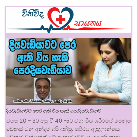
දියවැඩියාවට පෙර ඇති විය හැකි පෙරදියවැඩියාව
වයස 20 – 30 පසු වී 40 -50 වන විට ශරීරයේ පෙනුම
වෙනස් වන අන්දම අපි දනිමු. ශරීරය ඇතුලාන්තය