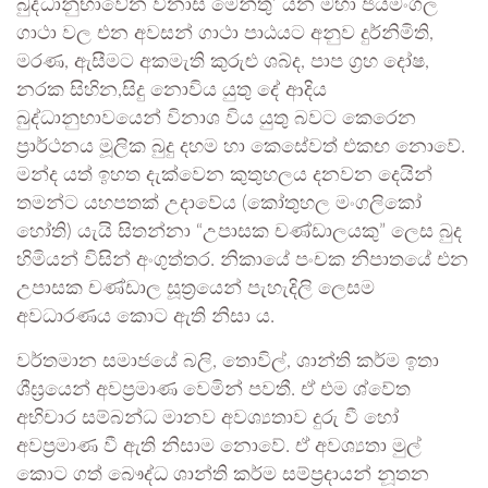
බුද්ධානුභාවේන විනාස මෙන්තු’ යන මහා ජයමංගල
ගාථා වල එන අවසන් ගාථා පාඨයට අනුව දුර්නිමිති,
මරණ, ඇසීමට අකමැති කුරුළු ශබ්ද, පාප ග්‍රහ දෝෂ,
නරක සිහින,සිදු නොවිය යුතු දේ ආදිය
බුද්ධානුභාවයෙන් විනාශ විය යුතු බවට කෙරෙන
ප්‍රාර්ථනය මූලික බුදු දහම හා කෙසේවත් එකඟ නොවේ.
මන්ද යත් ඉහත දැක්වෙන කුතුහලය දනවන දෙයින්
තමන්ට යහපතක් උදාවේය (කෝතුහල මංගලිකෝ
හෝති) යැයි සිතන්නා “උපාසක චණ්ඩාලයකු” ලෙස බුද
හිමියන් විසින් අංගුත්තර. නිකායේ පංචක නිපාතයේ එන
උපාසක චණ්ඩාල සූත්‍රයෙන් පැහැදිලි ලෙසම
අවධාරණය කොට ඇති නිසා ය.
වර්තමාන සමාජයේ බලි, තොවිල්, ශාන්ති කර්ම ඉතා
ශීඝ්‍රයෙන් අවප්‍රමාණ වෙමින් පවතී. ඒ එම ශ්වේත
අභිචාර සම්බන්ධ මානව අවශ්‍යතාව දුරු වී හෝ
අවප්‍රමාණ වී ඇති නිසාම නොවේ. ඒ අවශ්‍යතා මුල්
කොට ගත් බෞද්ධ ශාන්ති කර්ම සම්ප්‍රදායන් නූතන