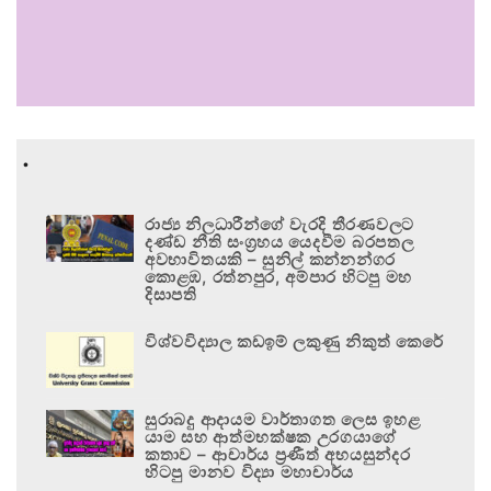
.
රාජ්‍ය නිලධාරීන්ගේ වැරදි තීරණවලට
දණ්ඩ නීති සංග්‍රහය යෙදවීම බරපතල
අවභාවිතයකි – සුනිල් කන්නන්ගර
කොළඹ, රත්නපුර, අම්පාර හිටපු මහ
දිසාපති
විශ්වවිද්‍යාල කඩඉම් ලකුණු නිකුත් කෙරේ
සුරාබදු ආදායම වාර්තාගත ලෙස ඉහළ
යාම සහ ආත්මභක්ෂක උරගයාගේ
කතාව – ආචාර්ය ප්‍රණීත් අභයසුන්දර
හිටපු මානව විද්‍යා මහාචාර්ය