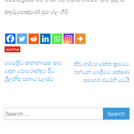
මස්තකප්‍රාප්ත වීම නිසා බව ඒකාන්තයෙන් කිව යුතු ය.
කදුරුපොකුණේ සුමංගල හිමි
පහන් ටැඹ
මෛත්‍රීට කතානායක කම
කිව්.ආර් සංකේත ක්‍රමයට
දෙන පොරොන්දුව පිට
ඉන්ධන බෙදීමට රක්ෂණ
ශ්‍රීලනිප සහාය ඩලස්ට
සමාගම් එරෙහි වෙයි