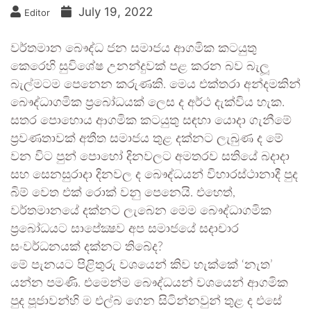
July 19, 2022
Editor
වර්තමාන බෞද්ධ ජන සමාජය ආගමික කටයුතු
කෙරෙහි සුවිශේෂ උනන්දුවක් පළ කරන බව බැලූ
බැල්මටම පෙනෙන කරුණකි. මෙය එක්තරා අන්දමකින්
බෞද්ධාගමික ප්‍රබෝධයක් ලෙස ද අර්ථ දැක්විය හැක.
සතර පොහොය ආගමික කටයුතු සඳහා යොදා ගැනීමේ
ප්‍රවණතාවක් අතීත සමාජය තුළ දක්නට ලැබුණ ද මේ
වන විට පුන් පොහෝ දිනවලට අමතරව සතියේ බදාදා
සහ සෙනසුරාදා දිනවල ද බෞද්ධයන් විහාරස්ථානාදී පුද
බිම් වෙත එක් රොක් වනු පෙනෙයි. එහෙත්,
වර්තමානයේ දක්නට ලැබෙන මෙම බෞද්ධාගමික
ප්‍රබෝධයට සාපේක්‍ෂව අප සමාජයේ සදාචාර
සංවර්ධනයක් දක්නට තිබේද?
මේ පැනයට පිළිතුරු වශයෙන් කිව හැක්කේ ‘නැත’
යන්න පමණි. එමෙන්ම බෞද්ධයන් වශයෙන් ආගමික
පුද පූජාවන්හි ම එල්බ ගෙන සිටින්නවුන් තුළ ද එසේ