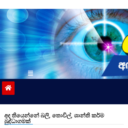
Skip
to
content
vinivida.lk
අද තියෙන්නේ බලි, තොවිල්, ශාන්ති කර්ම
බුද්ධාගමක්