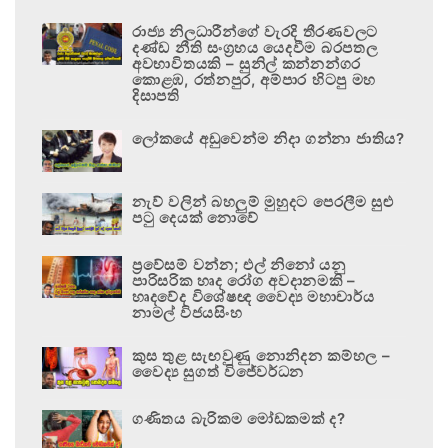
රාජ්‍ය නිලධාරීන්ගේ වැරදි තීරණවලට
දණ්ඩ නීති සංග්‍රහය යෙදවීම බරපතල
අවභාවිතයකි – සුනිල් කන්නන්ගර
කොළඹ, රත්නපුර, අම්පාර හිටපු මහ
දිසාපති
ලෝකයේ අඩුවෙන්ම නිදා ගන්නා ජාතිය?
නැව් වලින් බහලුම් මුහුදට පෙරලීම සුළු
පටු දෙයක් නොවේ
ප්‍රවේසම් වන්න; එල් නිනෝ යනු
පාරිසරික හෘද රෝග අවදානමකි –
හෘදවේද විශේෂඥ වෛද්‍ය මහාචාර්ය
නාමල් විජයසිංහ
කුස තුළ සැඟවුණු නොනිදන කම්හල –
වෛද්‍ය සුගත් විජේවර්ධන
ගණිතය බැරිකම මෝඩකමක් ද?