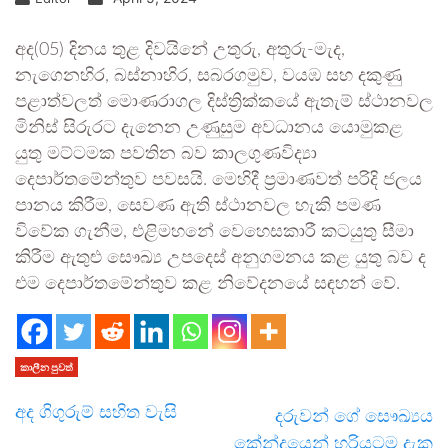
අද(05) දිනය තුළ දිවයිනේ උතුරු, අතුරු-මැද,
නැගෙනහිර, බස්නාහිර, සබරගමුව, වයඹ සහ දකුණු
පළාත්වලත් මොණරාගල දිස්ත්‍රික්කයේ ඇතැම් ස්ථානවල
මිනිස් සිරුරට දැනෙන උණුසුම අවධානය යොමුකළ
යුතු මට්ටමක පවතින බව කාලගුණවිද්‍යා
දෙපාර්තමේන්තුව පවසයි. මෙහිදී ප්‍රමාණවත් පරිදි ජලය
පානය කිරීම, සෙවණ ඇති ස්ථානවල හැකි පමණ
විවේක ගැනීම, එළිමහනේ වෙහෙසකාරී කටයුතු සීමා
කිරීම ඇතුළු සෞඛ්‍ය උපදෙස් අනුගමනය කළ යුතු බව ද
එම දෙපාර්තමේන්තුව කළ නිවේදනයේ සඳහන් වේ.
කාලීන පුවත්
අද ගිගුරුම් සහිත වැසි
දරුවන් ගේ සෞඛ්‍යය
කේන්ද්‍රයෙන් හරියටම දැක