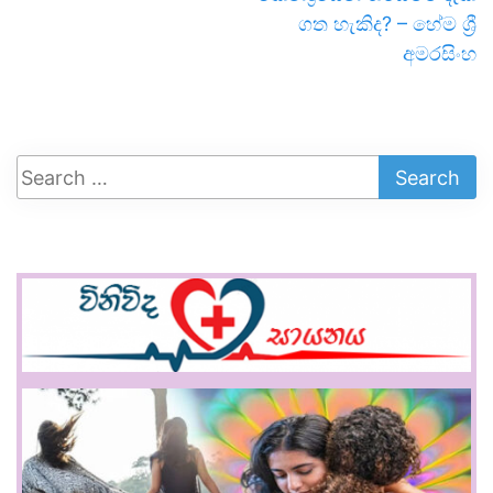
ගත හැකිද? – හේම ශ්‍රී
අමරසිංහ