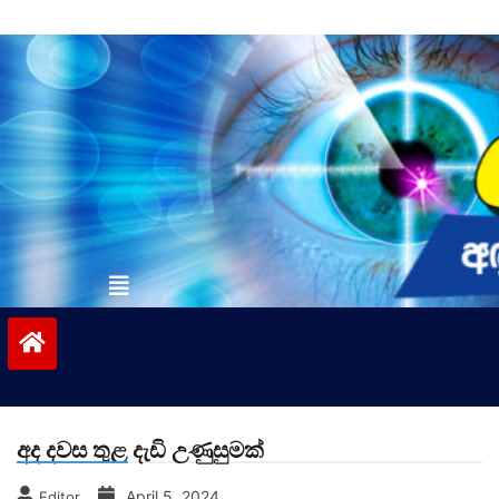
Skip
to
content
vinivida.lk
අද දවස තුළ දැඩි උණුසුමක්
April 5, 2024
Editor