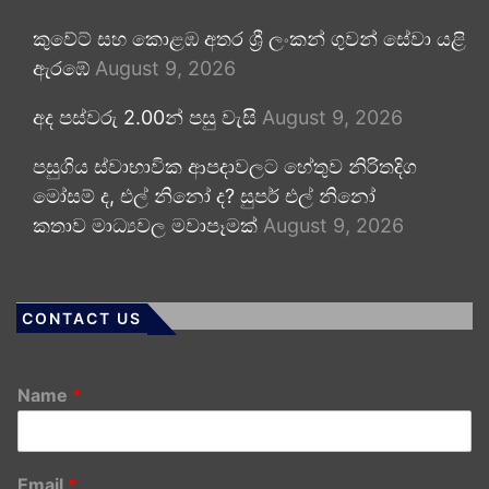
කුවේට් සහ කොළඹ අතර ශ්‍රී ලංකන් ගුවන් සේවා යළි
ඇරඹේ
August 9, 2026
අද පස්වරු 2.00න් පසු වැසි
August 9, 2026
පසුගිය ස්වාභාවික ආපදාවලට හේතුව නිරිතදිග
මෝසම් ද, එල් නිනෝ ද? සුපර් එල් නිනෝ
කතාව මාධ්‍යවල මවාපෑමක්
August 9, 2026
CONTACT US
Name
*
Email
*