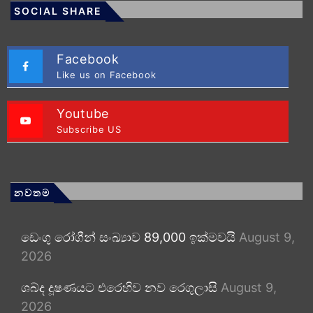
SOCIAL SHARE
Facebook
Like us on Facebook
Youtube
Subscribe US
නවතම
ඩෙංගු රෝගීන් සංඛ්‍යාව 89,000 ඉක්මවයි
August 9,
2026
ශබ්ද දූෂණයට එරෙහිව නව රෙගුලාසි
August 9,
2026