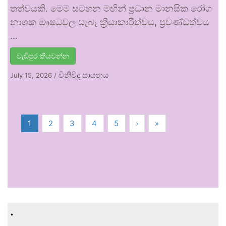
තත්වයකි. මෙම සටහන මඟින් ප්‍රධාන මානසික රෝග
නාශක ඖෂධවල සැබෑ ක්‍රියාකාරීත්වය, ප්‍රචණ්ඩත්වය
…
වැඩිපුර කියවන්න
විනිවිද සායනය
July 15, 2026
/
1
2
3
4
5
›
»
.