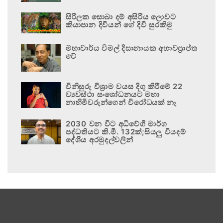
සිරිලක සොබා දම් අසිරිය ලොවට
කියාපාන දිවියන් ගේ දිවි සුරකිමු
මහාචාර්ය විමල් දිසානායක අභාවප්‍රාප්ත
වේ
විනිසුරු විශ්‍රාම වයස දිගු කිරීමේ 22
ව්‍යවස්ථා සංශෝධනයට මහා
නාහිමිවරුන්ගෙන් විරෝධයක් නෑ
2030 වන විට අධිවේගී මාර්ග
පද්ධතියට කි.මී. 132ක්;සියලු වියදම්
දේශීය අරමුදල්වලින්