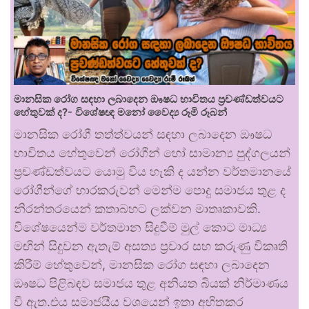
මානසික රෝග සඳහා ලබාදෙන ඖෂධ භාවිතය ප්‍රචණ්ඩත්වයට
හේතුවක් ද?- විශේෂඥ මනෝ වෛද්‍ය රූමි රූබන්
මානසික රෝගී තත්ත්වයන් සඳහා ලබාදෙන ඖෂධ
භාවිතය හේතුවෙන් රෝගීන් හෝ සාමාන්‍ය පුද්ගලයන්
ප්‍රචණ්ඩත්වයට යොමු විය හැකි ද යන්න වර්තමානයේ
රෝගීන්ගේ භාරකරුවන් මෙන්ම පොදු සමාජය තුළ ද
නිරන්තරයෙන් කතාබහට ලක්වන මාතෘකාවකි.
විශේෂයෙන්ම වර්තමාන සිදුවීම් මුල් කොට මාධ්‍ය
මඟින් සිදුවන ඇතැම් අසත්‍ය ප්‍රචාර සහ කරුණු විකෘති
කිරීම් හේතුවෙන්, මානසික රෝග සඳහා ලබාදෙන
ඖෂධ පිළිබඳව සමාජය තුළ අනියත බියක් නිර්මාණය
වී ඇත.එය සමාජයීය වශයෙන් ඉතා අහිතකර