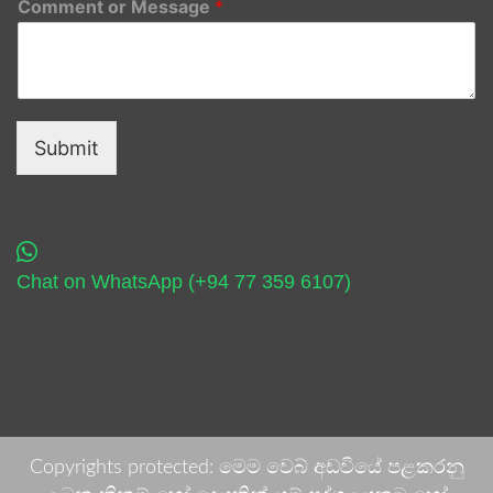
Comment or Message
*
Submit
Chat on WhatsApp (+94 77 359 6107)
Copyrights protected: මෙම වෙබ් අඩවියේ පළකරනු