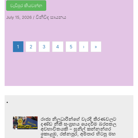
වැඩිපුර කියවන්න
විනිවිද සායනය
July 15, 2026
/
1
2
3
4
5
›
»
.
රාජ්‍ය නිලධාරීන්ගේ වැරදි තීරණවලට
දණ්ඩ නීති සංග්‍රහය යෙදවීම බරපතල
අවභාවිතයකි – සුනිල් කන්නන්ගර
කොළඹ, රත්නපුර, අම්පාර හිටපු මහ