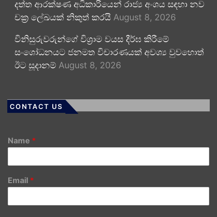
දත්ත ආරක්ෂණ අධිකාරියෙන් රාජ්‍ය අංශය සඳහා නව
චක්‍ර ලේඛයක් නිකුත් කරයි
August 8, 2026
විනිසුරුවරුන්ගේ විශ්‍රාම වයස දීර්ඝ කිරීමේ
සංශෝධනයට ජනමත විචාරණයක් අවශ්‍ය වුවහොත්
ඊට සූදානම්
August 8, 2026
CONTACT US
Name
*
Email
*