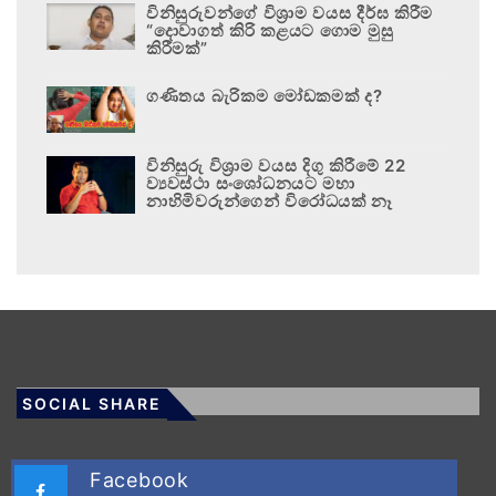
විනිසුරුවන්ගේ විශ්‍රාම වයස දීර්ඝ කිරීම
“දොවාගත් කිරි කළයට ගොම මුසු
කිරීමක්”
ගණිතය බැරිකම මෝඩකමක් ද?
විනිසුරු විශ්‍රාම වයස දිගු කිරීමේ 22
ව්‍යවස්ථා සංශෝධනයට මහා
නාහිමිවරුන්ගෙන් විරෝධයක් නෑ
SOCIAL SHARE
Facebook