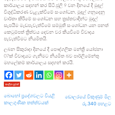
කාර්යාලය සදහන් කර සිටී.ජුලි 9 වන දිනයේ දී මුදල්
විශුද්ධිකරණ වැළැක්වීමේ සංශෝධන, මුදල් ගනුදෙනු
වාර්තා කිරීමේ සංශෝධන සහ ත්‍රස්තවාදීන්ට මුදල්
සැපයීම මැඩපැවැත්වීමේ සම්මුති සංශෝධන යන පනත්
කෙටුම්පත් ත්‍රිත්වය දෙවන වර කියවීමේ විවාදය
පැවැත්වීමට නියමිතයි.
ලබන සිකුරාදා දිනයේ දී පෞද්ගලික මන්ත්‍රී යෝජනා
07ක් විවාදයට ගැනීමට නියමිත බව පාර්ලිමේන්තු
මහලේකම් කාර්යාලය සදහන් කරයි.
කාලීන පුවත්
බොහෝ ප්‍රදේශවලට වියළි
ඩොලරයේ විකුණුම් මිල
කාලගුණික තත්ත්වයක්
රු.340 පහළට