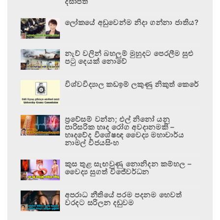
දිසාපති
ලෝකයේ අඩුවෙන්ම නිදා ගන්නා ජාතිය?
නැව් වලින් බහලුම් මුහුදට පෙරලීම සුළු
පටු දෙයක් නොවේ
විශ්වවිද්‍යාල කඩඉම් ලකුණු නිකුත් කෙරේ
ප්‍රවේසම් වන්න; එල් නිනෝ යනු
පාරිසරික හෘද රෝග අවදානමකි –
හෘදවේද විශේෂඥ වෛද්‍ය මහාචාර්ය
නාමල් විජයසිංහ
කුස තුළ සැඟවුණු නොනිදන කම්හල –
වෛද්‍ය සුගත් විජේවර්ධන
අපරාධ නීතියේ පරම පදනම හෙවත්
වරදට සරිලන දඬුවම