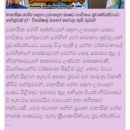
මානසික රෝග සඳහා ලබාදෙන ඖෂධ භාවිතය ප්‍රචණ්ඩත්වයට
හේතුවක් ද?- විශේෂඥ මනෝ වෛද්‍ය රූමි රූබන්
මානසික රෝගී තත්ත්වයන් සඳහා ලබාදෙන ඖෂධ
භාවිතය හේතුවෙන් රෝගීන් හෝ සාමාන්‍ය පුද්ගලයන්
ප්‍රචණ්ඩත්වයට යොමු විය හැකි ද යන්න වර්තමානයේ
රෝගීන්ගේ භාරකරුවන් මෙන්ම පොදු සමාජය තුළ ද
නිරන්තරයෙන් කතාබහට ලක්වන මාතෘකාවකි.
විශේෂයෙන්ම වර්තමාන සිදුවීම් මුල් කොට මාධ්‍ය
මඟින් සිදුවන ඇතැම් අසත්‍ය ප්‍රචාර සහ කරුණු විකෘති
කිරීම් හේතුවෙන්, මානසික රෝග සඳහා ලබාදෙන
ඖෂධ පිළිබඳව සමාජය තුළ අනියත බියක් නිර්මාණය
වී ඇත.එය සමාජයීය වශයෙන් ඉතා අහිතකර
තත්වයකි. මෙම සටහන මඟින් ප්‍රධාන මානසික රෝග
නාශක ඖෂධවල සැබෑ ක්‍රියාකාරීත්වය, ප්‍රචණ්ඩත්වය
…