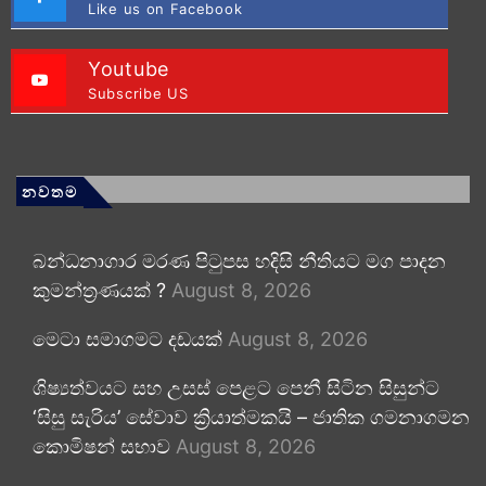
Like us on Facebook
Youtube
Subscribe US
නවතම
බන්ධනාගාර මරණ පිටුපස හදිසි නීතියට මග පාදන
කුමන්ත්‍රණයක් ?
August 8, 2026
මෙටා සමාගමට දඩයක්
August 8, 2026
ශිෂ්‍යත්වයට සහ උසස් පෙළට පෙනී සිටින සිසුන්ට
‘සිසු සැරිය’ සේවාව ක්‍රියාත්මකයි – ජාතික ගමනාගමන
කොමිෂන් සභාව
August 8, 2026