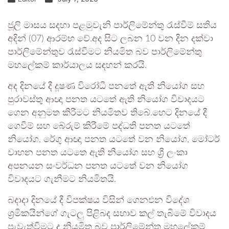
ජූලි මාසය සදහා පළමුවැනි පාර්ලිමේන්තු රැස්වීම් සතිය
අදින් (07) ආරම්භ වේ.අද සිට ලබන 10 වන දින දක්වා
පාර්ලිමේන්තුව රැස්වීමට නියමිත බව පාර්ලිමේන්තු
මහලේකම් කාර්යාලය සඳහන් කරයි.
අද දිනයේ දී දූෂණ විරෝධී පනතේ ඇති නියෝග සහ
පුරාවස්තු ආඥා පනත යටතේ ඇති නියෝග විවාදයට
ගෙන අනුමත කිරීමට නියමිතව තිබේ.හෙට දිනයේ දී
ගෙවීම් සහ බේරුම් කිරීමේ පද්ධති පනත යටතේ
නියෝග, රේගු ආඥා පනත යටතේ වන නියෝග, මෝටර්
වාහන පනත යටතෙ ඇති නියෝග සහ ශ්‍රී ලංකා
අපනයන සංවර්ධන පනත යටතේ වන නියෝග
විවාදයට ගැනීමට නියමිතයි.
බදාදා දිනයේ දී විපක්ෂය විසින් ගෙනඑන විදේශ
ශ්‍රමිකයින්ගේ ගැටලු පිළිබද සභාව කල් තැබීමේ විවාදය
පැවැත්වීමට ද නියමිත බව පාර්ලිමේන්තු මහලේකම්