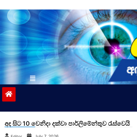
Skip
to
content
vinivida.lk
අද සිට 10 වෙනිදා දක්වා පාර්ලිමේන්තුව රැස්වෙයි
July 7, 2026
Editor