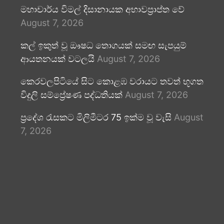
මහාචාර්ය විමල් දිසානායක අභාවප්‍රාප්ත වේ
August 7, 2026
කල් ඉකුත් වූ ඖෂධ තොගයක් සමඟ සැපයුම්
ආයතනයක් වටලයි
August 7, 2026
කෙරවලපිටියේ සිට කොළඹ වරායට තවත් භූගත
විදුලි සම්ප්‍රේෂණ පද්ධතියක්
August 7, 2026
ප්‍රදේශ රැසකට මිලිමීටර 75 ඉක්ම වූ වැසි
August
7, 2026