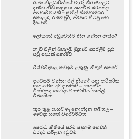
රාජ්‍ය නිලධාරීන්ගේ වැරදි තීරණවලට
දණ්ඩ නීති සංග්‍රහය යෙදවීම බරපතල
අවභාවිතයකි – සුනිල් කන්නන්ගර
කොළඹ, රත්නපුර, අම්පාර හිටපු මහ
දිසාපති
ලෝකයේ අඩුවෙන්ම නිදා ගන්නා ජාතිය?
නැව් වලින් බහලුම් මුහුදට පෙරලීම සුළු
පටු දෙයක් නොවේ
විශ්වවිද්‍යාල කඩඉම් ලකුණු නිකුත් කෙරේ
ප්‍රවේසම් වන්න; එල් නිනෝ යනු පාරිසරික
හෘද රෝග අවදානමකි – හෘදවේද
විශේෂඥ වෛද්‍ය මහාචාර්ය නාමල්
විජයසිංහ
කුස තුළ සැඟවුණු නොනිදන කම්හල –
වෛද්‍ය සුගත් විජේවර්ධන
අපරාධ නීතියේ පරම පදනම හෙවත්
වරදට සරිලන දඬුවම