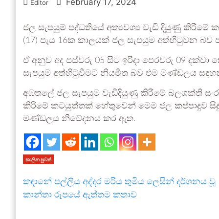
February 17, 2024
Editor
ජල සැපයුම් පද්ධතියේ අත්‍යවශ්‍ය වැඩි දියුණු කිරී
(17) පැය 16ක කාලයක් ජල සැපයුම අත්හිටුවන බ
ඒ අනුව අද පස්වරු 05 සිට ඉරිදා පෙරවරු 09 දක්වා
සැපයුම අත්හිටුවීමට නියමිත බව එම මණ්ඩලය සඳහන
අඹතලේ ජල සැපයුම වැඩිදියුණු කිරිමේ බලශක්ති සංරක්ෂ
කිරිමේ කටයුත්තක් හේතුවෙන් මෙම ජල කප්පාදුව 
මණ්ඩලය නිවේදනය කර ඇත.
කාලීන පුවත්
කඳානේ පල්ලිය අද්දර මරිය තුමිය ලෙසින් දර්ශනය වූ
කාන්තා රූපයේ ඇත්තම කතාව