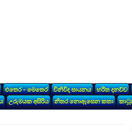
එතෙර - මෙතෙර
විනිවිද සායනය
හරිත දනව්ව
ය
උරුමයක අසිරිය
නිතර නොඇසෙන කතා
කාටූ