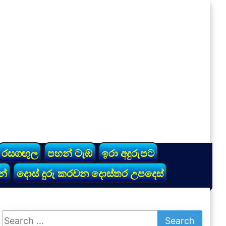
රසගඟුල
පහන් ටැඹ
ඉරා අදුරුපට
න්
දොස් දුරු කරවන දොස්තර උපදෙස්