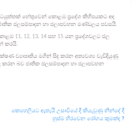
මේ කටයුත්තක් හේතුවෙන් කොළඹ ප්‍රදේශ කිහිපයකට අද
ව ජාතික ජලසම්පාදන හා ජලාපවහන මණ්ඩලය පවසයි.
 කොළඹ 11, 12, 13, 14 සහ 15 යන ප්‍රදේශවලට ජල
් කරයි.
ණ ව්‍යාපෘතිය මගින් සිදු කරන අත්‍යවශ්‍ය වැඩිදියුණු
සිදු කරන බව ජාතික ජලසම්පාදන හා ජලාපවහන
කෙහෙලියට ඇතැයි උසාවියේ දී කියැවුණු නින්දේ දී
හුස්ම හිරවෙන රෝගය කුමක්ද ?