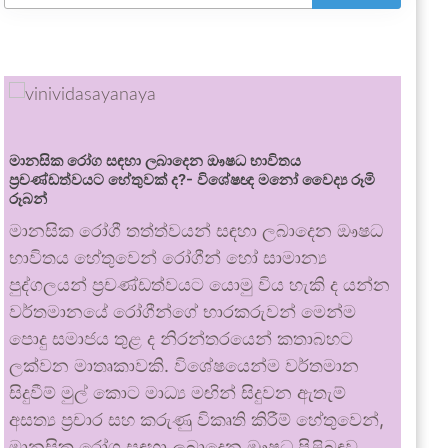
මානසික රෝග සඳහා ලබාදෙන ඖෂධ භාවිතය
ප්‍රචණ්ඩත්වයට හේතුවක් ද?- විශේෂඥ මනෝ වෛද්‍ය රූමි
රූබන්
මානසික රෝගී තත්ත්වයන් සඳහා ලබාදෙන ඖෂධ
භාවිතය හේතුවෙන් රෝගීන් හෝ සාමාන්‍ය
පුද්ගලයන් ප්‍රචණ්ඩත්වයට යොමු විය හැකි ද යන්න
වර්තමානයේ රෝගීන්ගේ භාරකරුවන් මෙන්ම
පොදු සමාජය තුළ ද නිරන්තරයෙන් කතාබහට
ලක්වන මාතෘකාවකි. විශේෂයෙන්ම වර්තමාන
සිදුවීම් මුල් කොට මාධ්‍ය මඟින් සිදුවන ඇතැම්
අසත්‍ය ප්‍රචාර සහ කරුණු විකෘති කිරීම් හේතුවෙන්,
මානසික රෝග සඳහා ලබාදෙන ඖෂධ පිළිබඳව