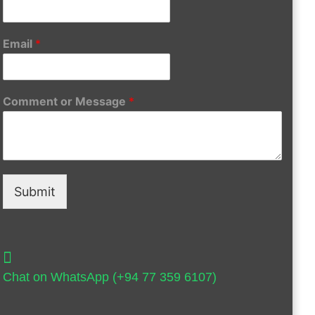
Email
*
Comment or Message
*
Submit
Chat on WhatsApp (+94 77 359 6107)