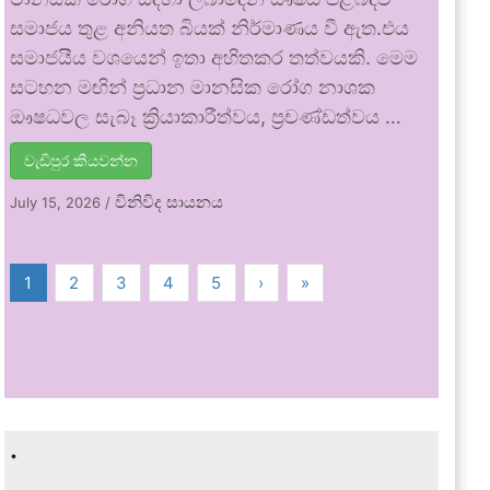
සමාජය තුළ අනියත බියක් නිර්මාණය වී ඇත.එය
සමාජයීය වශයෙන් ඉතා අහිතකර තත්වයකි. මෙම
සටහන මඟින් ප්‍රධාන මානසික රෝග නාශක
ඖෂධවල සැබෑ ක්‍රියාකාරීත්වය, ප්‍රචණ්ඩත්වය …
වැඩිපුර කියවන්න
විනිවිද සායනය
July 15, 2026
/
1
2
3
4
5
›
»
.