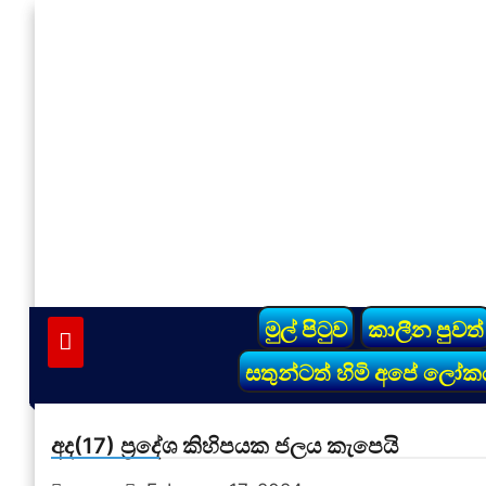
Skip
to
content
vinivida.lk
මුල් පිටුව
කාලීන පුවත්
සතුන්ටත් හිමි අපේ ලෝක
අද(17) ප්‍රදේශ කිහිපයක ජලය කැපෙයි