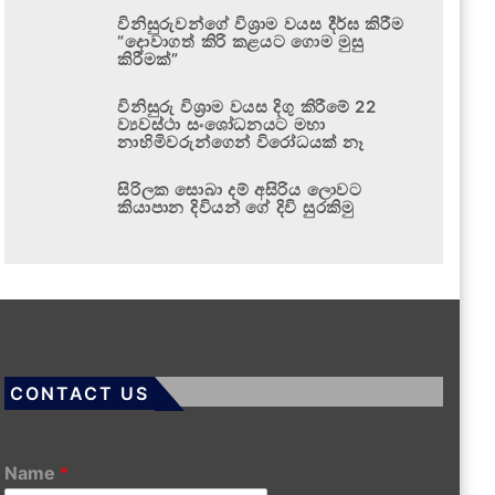
විනිසුරුවන්ගේ විශ්‍රාම වයස දීර්ඝ කිරීම
“දොවාගත් කිරි කළයට ගොම මුසු
කිරීමක්”
විනිසුරු විශ්‍රාම වයස දිගු කිරීමේ 22
ව්‍යවස්ථා සංශෝධනයට මහා
නාහිමිවරුන්ගෙන් විරෝධයක් නෑ
සිරිලක සොබා දම් අසිරිය ලොවට
කියාපාන දිවියන් ගේ දිවි සුරකිමු
CONTACT US
Name
*