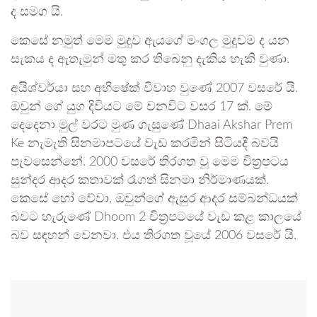
ද සමග යි.
කෙසේ නමුත් මෙම මුදුව ඇයගේ මංගල මුදුවම ද යන
සැකය ද ඇතැමුන් මතු කර තිබෙනු දැකිය හැකි වුණා.
අයිශ්වර්යා සහ අභිෂේක් විවාහ වුණේ 2007 වසරේ යි.
ඔවුන් ගේ යුග දිවියට මේ වනවිට වසර 17 ක්. මේ
දෙදෙනා මුල් වරට මුණ ගැසුණේ Dhaai Akshar Prem
Ke නැමැති සිනමාපටයේ වැඩ කරමින් සිටියදී බවයි
පැවසෙන්නේ. 2000 වසරේ තිරගත වූ මෙම චිත්‍රපටය
සුන්දර ආදර කතාවක් රැගත් සිනමා නිර්මාණයක්.
කෙසේ හෝ වේවා, ඔවුන්ගේ ඇසුර ආදර සම්බන්ධයක්
බවට හැරුණේ Dhoom 2 චිත්‍රපටයේ වැඩ කළ කාලයේ
බව සඳහන් වෙනවා. එය තිරගත වූයේ 2006 වසරේ යි.