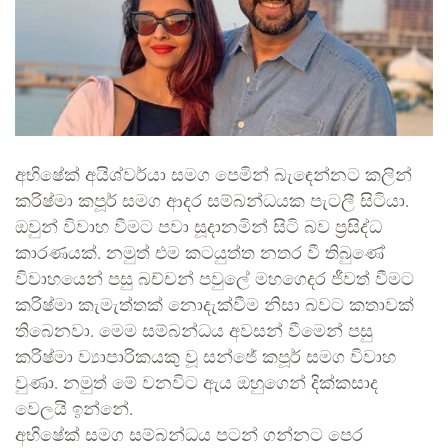
අභිෂේක් අයිශ්වර්යා සමග පෙමින් බැඳෙන්නට කලින්
කරිෂ්මා කපූර් සමග ආදර සම්බන්ධයක පැටලී සිටියා.
ඔවුන් විවාහ වීමට පවා සූදානමින් සිටි බව ප්‍රසිද්ධ
කාරණයක්. නමුත් එම කටයුත්ත නතර වී තිබුණේ
විවාහයෙන් පසු බච්චන් පවුලේ මහගෙදර ජීවත් වීමට
කරිෂ්මා කැමැත්තක් නොදැක්වීම නිසා බවට කතාවක්
තිබෙනවා. මෙම සම්බන්ධය අවසන් වීමෙන් පසු
කරිෂ්මා ව්‍යාපාරිකයකු වූ සන්ජේ කපූර් සමග විවාහ
වුණා. නමුත් මේ වනවිට ඇය ඔහුගෙන් දික්කසාද
වෙලයි ඉන්නේ.
අභිෂේක් සමග සම්බන්ධය පටන් ගන්නට පෙර