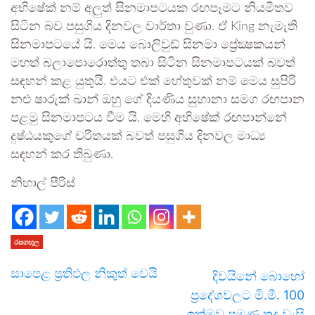
අභිෂේක් නම් අලුත් සිනමාපටයක රඟපෑමට නියමිතව
සිටින බව පසුගිය දිනවල වාර්තා වුණා. ඒ King නැමැති
සිනමාපටයේ යි. මෙය බොලිවුඩ් සිනමා ප්‍රේක්‍ෂකයන්
මහත් බලාපොරොත්තු තබා සිටින සිනමාපටයක් බවත්
සඳහන් කළ යුතුයි. එයට එක් හේතුවක් නම් මෙය සුපිරි
නළු ෂාරුක් ඛාන් ඔහු ගේ දියණිය සුහානා සමග රඟපාන
පළමු සිනමාපටය වීම යි. මෙහි අභිෂේක් රඟපාන්නේ
දුෂ්ඨයකුගේ චරිතයක් බවත් පසුගිය දිනවල මාධ්‍ය
සඳහන් කර තිබුණා.
නිහාල් පීරිස්
රසගඟුල
සාපෙළ ප්‍රතිඵල නිකුත් වෙයි
දිවයිනේ බොහෝ
ප්‍රදේශවලට මි.මී. 100
ඉක්මවූ පමණ තද වැසි