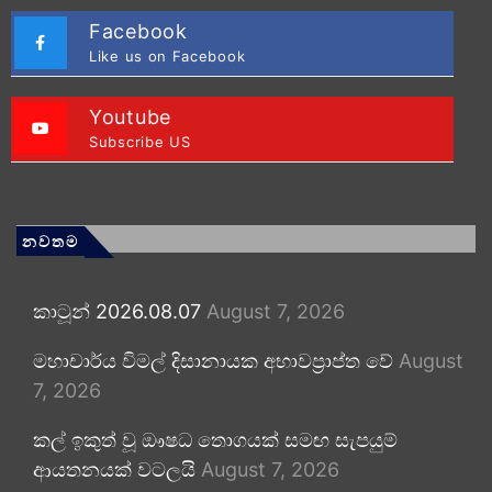
Facebook
Like us on Facebook
Youtube
Subscribe US
නවතම
කාටූන් 2026.08.07
August 7, 2026
මහාචාර්ය විමල් දිසානායක අභාවප්‍රාප්ත වේ
August
7, 2026
කල් ඉකුත් වූ ඖෂධ තොගයක් සමඟ සැපයුම්
ආයතනයක් වටලයි
August 7, 2026