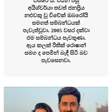
වසරේ යි. එයින් පසු
අයිශ්වර්යා තවත් ජනප්‍රිය
නළුවකු වූ විවේක් ඔබරෝයි
සමගත් සම්බන්ධයක්
පැවැත්වූවා. 2005 වසර දක්වා
එම සම්බන්ධය පැවතුණා.
ඇය කලක් රිතික් රොෂාන්
සමග ද පෙමින් බැඳී සිටි බව
පැවසෙනවා.