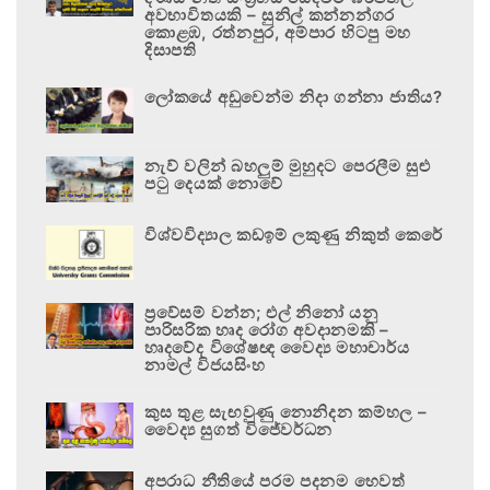
අවභාවිතයකි – සුනිල් කන්නන්ගර
කොළඹ, රත්නපුර, අම්පාර හිටපු මහ
දිසාපති
ලෝකයේ අඩුවෙන්ම නිදා ගන්නා ජාතිය?
නැව් වලින් බහලුම් මුහුදට පෙරලීම සුළු
පටු දෙයක් නොවේ
විශ්වවිද්‍යාල කඩඉම් ලකුණු නිකුත් කෙරේ
ප්‍රවේසම් වන්න; එල් නිනෝ යනු
පාරිසරික හෘද රෝග අවදානමකි –
හෘදවේද විශේෂඥ වෛද්‍ය මහාචාර්ය
නාමල් විජයසිංහ
කුස තුළ සැඟවුණු නොනිදන කම්හල –
වෛද්‍ය සුගත් විජේවර්ධන
අපරාධ නීතියේ පරම පදනම හෙවත්