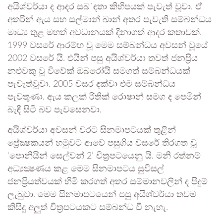
අයිශ්වර්යා ද ආදර සබ`ඳතා කිහිපයක් පැවැත් වූවා. ඒ
අතරින් ඇය සහ සල්මාන් ඛාන් අතර පැවැති සම්බන්ධය
මාධ්‍ය තුළ මහත් අවධානයක් දිනාගත් ආදර කතාවක්.
1999 වසරේ ආරම්භ වූ මෙම සම්බන්ධය අවසන් වූයේ
2002 වසරේ යි. එයින් පසු අයිශ්වර්යා තවත් ජනප්‍රිය
නළුවකු වූ විවේක් ඔබරෝයි සමගත් සම්බන්ධයක්
පැවැත්වූවා. 2005 වසර දක්වා එම සම්බන්ධය
පැවතුණා. ඇය කලක් රිතික් රොෂාන් සමග ද පෙමින්
බැඳී සිටි බව පැවසෙනවා.
අයිශ්වර්යා අවසන් වරට සිනමාපටයක් තුළින්
ප්‍රේක්‍ෂකයන් හමුවට ආවේ පසුගිය වසරේ තිරගත වූ
‘පොනියින් සෙල්වන් 2’ චිත්‍රපටයෙනු යි. මනි රත්නම්
අධ්‍යක්‍ෂණය කළ මෙම සිනමාපටය සුවිසල්
ජනප්‍රියත්වයක් හිමි කරගත් අතර සම්මානවලින් ද පිදුම්
ලැබුවා. මෙම සිනමාපටයෙන් පසු අයිශ්වර්යා තවම
කිසිදු අලුත් චිත්‍රපටයකට සම්බන්ධ වී නැහැ.