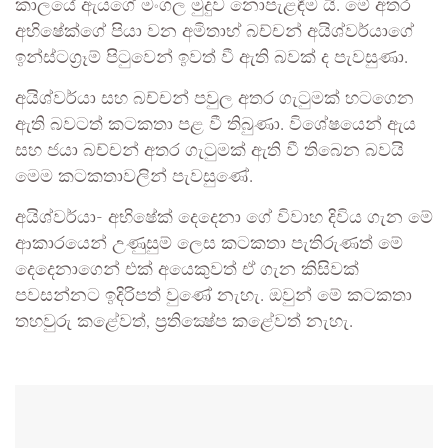
කාලයේ ඇයගේ මංගල මුදුව නොපැළඳීම යි. මේ අතර
අභිෂේක්ගේ පියා වන අමිතාභ් බච්චන් අයිශ්වර්යාගේ
ඉන්ස්ටග්‍රෑම් පිටුවෙන් ඉවත් වී ඇති බවක් ද පැවසුණා.
අයිශ්වර්යා සහ බච්චන් පවුල අතර ගැටුමක් හටගෙන
ඇති බවටත් කටකතා පළ වී තිබුණා. විශේෂයෙන් ඇය
සහ ජයා බච්චන් අතර ගැටුමක් ඇති වී තිබෙන බවයි
මෙම කටකතාවලින් පැවසුණේ.
අයිශ්වර්යා- අභිෂේක් දෙදෙනා ගේ විවාහ දිවිය ගැන මේ
ආකාරයෙන් උණුසුම් ලෙස කටකතා පැතිරුණත් මේ
දෙදෙනාගෙන් එක් අයෙකුවත් ඒ ගැන කිසිවක්
පවසන්නට ඉදිරිපත් වුණේ නැහැ. ඔවුන් මේ කටකතා
තහවුරු කළේවත්, ප්‍රතික්‍ෂේප කළේවත් නැහැ.