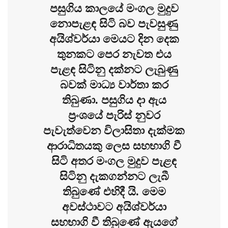
පසුගිය කාලයේ මංගල මුදුව
නොපැළඳ සිටි බව පැවසුණු
අයිශ්වර්යා මෙයට දින දෙක
තුනකට පෙර නැවත එය
පැළඳ සිටිනු දක්නට ලැබුණු
බවක් මාධ්‍ය වාර්තා කර
තිබුණා. පසුගිය දා ඇය
ප්‍රංශයේ පැරිස් නුවර
පැවැත්වෙන විලාසිතා දැක්මක
ආරාධිතයකු ලෙස සහභාගි වී
සිටි අතර මංගල මුදුව පැළඳ
සිටිනු දැකගන්නට ලැබී
තිබුණේ එහිදී යි. මෙම
අවස්ථාවට අයිශ්වර්යා
සහභාගි වී තිබුණේ ඇයගේ