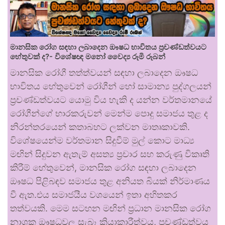
මානසික රෝග සඳහා ලබාදෙන ඖෂධ භාවිතය ප්‍රචණ්ඩත්වයට
හේතුවක් ද?- විශේෂඥ මනෝ වෛද්‍ය රූමි රූබන්
මානසික රෝගී තත්ත්වයන් සඳහා ලබාදෙන ඖෂධ
භාවිතය හේතුවෙන් රෝගීන් හෝ සාමාන්‍ය පුද්ගලයන්
ප්‍රචණ්ඩත්වයට යොමු විය හැකි ද යන්න වර්තමානයේ
රෝගීන්ගේ භාරකරුවන් මෙන්ම පොදු සමාජය තුළ ද
නිරන්තරයෙන් කතාබහට ලක්වන මාතෘකාවකි.
විශේෂයෙන්ම වර්තමාන සිදුවීම් මුල් කොට මාධ්‍ය
මඟින් සිදුවන ඇතැම් අසත්‍ය ප්‍රචාර සහ කරුණු විකෘති
කිරීම් හේතුවෙන්, මානසික රෝග සඳහා ලබාදෙන
ඖෂධ පිළිබඳව සමාජය තුළ අනියත බියක් නිර්මාණය
වී ඇත.එය සමාජයීය වශයෙන් ඉතා අහිතකර
තත්වයකි. මෙම සටහන මඟින් ප්‍රධාන මානසික රෝග
නාශක ඖෂධවල සැබෑ ක්‍රියාකාරීත්වය, ප්‍රචණ්ඩත්වය