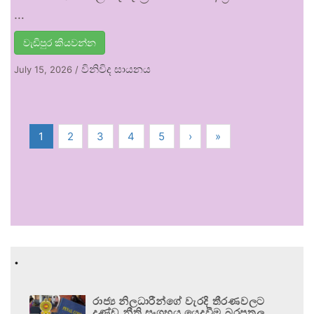
…
වැඩිපුර කියවන්න
විනිවිද සායනය
July 15, 2026
/
1
2
3
4
5
›
»
.
රාජ්‍ය නිලධාරීන්ගේ වැරදි තීරණවලට
දණ්ඩ නීති සංග්‍රහය යෙදවීම බරපතල