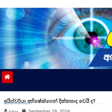
Skip
to
content
vinivida.lk
අයිශ්වර්යා අභිෂේක්ගෙන් දික්කසාද වෙයි ද?
September 29, 2024
Editor