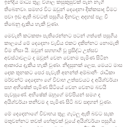
ඉන්දීය මාධ්‍ය තුළ විශාල කසුකුසුවක් පැන නැගී
තිබෙනවා. සමහර විට ඔවුන් දෙදෙනා දික්කසාද වීමට
පවා ඉඩ ඇති බවටත් පසුගිය දිනවල අදහස් පළ වී
තිබෙනු දැකිය හැකි වුණා.
මෙවැනි කටකතා පැතිරෙන්නට පටන් ගත්තේ පසුගිය
කාලයේ මේ දෙදෙනා වැඩිය එකට දකින්නට නොමැති
වීම නිසා යි. ඔවුන් සහභාගි වූ ප්‍රසිද්ධ උත්සව
අවස්ථාවලට ද ඔවුන් වෙන වෙනම පැමිණ සිටින
ආකාරය දැකිය හැකි වුණා. නිදසුනක් ලෙස, මෙයට මාස
දෙක තුනකට පෙර පැවැති අනන්ත් අම්බානි- රාධිකා
මර්චන්ට් දෙදෙනා ගේ විවාහ උත්සවයට ද අයිශ්වර්යා
සහ අභිෂේක් පැමිණ සිටියේ වෙන වෙනම බවයි
පැවසුණේ. අභිෂේක් ඔහුගේ මව්පියන් සමග ද
අයිශ්වර්යා තනිවම ද පැමිණ සිටි බව සඳහන් වුණා.
මේ දෙදෙනාගේ විවාහය තුළ ගැටලු ඇති බවට සැක
මතුවන්නට තවත් හේතුවක් වූයේ අයිශ්වර්යා පසුගිය