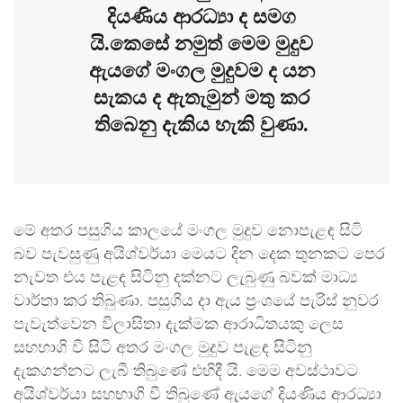
දියණිය ආරධ්‍යා ද සමග
යි.කෙසේ නමුත් මෙම මුදුව
ඇයගේ මංගල මුදුවම ද යන
සැකය ද ඇතැමුන් මතු කර
තිබෙනු දැකිය හැකි වුණා.
මේ අතර පසුගිය කාලයේ මංගල මුදුව නොපැළඳ සිටි
බව පැවසුණු අයිශ්වර්යා මෙයට දින දෙක තුනකට පෙර
නැවත එය පැළඳ සිටිනු දක්නට ලැබුණු බවක් මාධ්‍ය
වාර්තා කර තිබුණා. පසුගිය දා ඇය ප්‍රංශයේ පැරිස් නුවර
පැවැත්වෙන විලාසිතා දැක්මක ආරාධිතයකු ලෙස
සහභාගි වී සිටි අතර මංගල මුදුව පැළඳ සිටිනු
දැකගන්නට ලැබී තිබුණේ එහිදී යි. මෙම අවස්ථාවට
අයිශ්වර්යා සහභාගි වී තිබුණේ ඇයගේ දියණිය ආරධ්‍යා