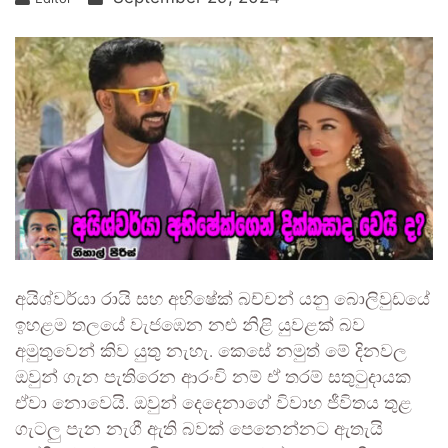
අයිශ්වර්යා රායි සහ අභිෂේක් බච්චන් යනු බොලිවුඩයේ
ඉහළම තලයේ වැජඹෙන නළු නිළි යුවළක් බව
අමුතුවෙන් කිව යුතු නැහැ. කෙසේ නමුත් මේ දිනවල
ඔවුන් ගැන පැතිරෙන ආරංචි නම් ඒ තරම් සතුටුදායක
ඒවා නොවෙයි. ඔවුන් දෙදෙනාගේ විවාහ ජීවිතය තුළ
ගැටලු පැන නැගී ඇති බවක් පෙනෙන්නට ඇතැයි