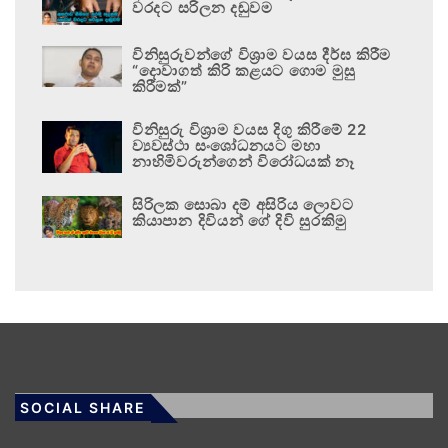
වරදට සරිලන දඬුවම
විනිසුරුවන්ගේ විශ්‍රාම වයස දීර්ඝ කිරීම
“දොවාගත් කිරි කළයට ගොම මුසු
කිරීමක්”
විනිසුරු විශ්‍රාම වයස දිගු කිරීමේ 22
ව්‍යවස්ථා සංශෝධනයට මහා
නාහිමිවරුන්ගෙන් විරෝධයක් නෑ
සිරිලක සොබා දම් අසිරිය ලොවට
කියාපාන දිවියන් ගේ දිවි සුරකිමු
SOCIAL SHARE