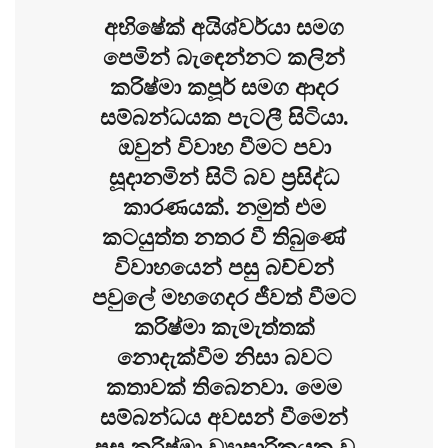
අභිෂේක් අයිශ්වර්යා සමග
පෙමින් බැඳෙන්නට කලින්
කරිෂ්මා කපූර් සමග ආදර
සම්බන්ධයක පැටලී සිටියා.
ඔවුන් විවාහ වීමට පවා
සූදානමින් සිටි බව ප්‍රසිද්ධ
කාරණයක්. නමුත් එම
කටයුත්ත නතර වී තිබුණේ
විවාහයෙන් පසු බච්චන්
පවුලේ මහගෙදර ජීවත් වීමට
කරිෂ්මා කැමැත්තක්
නොදැක්වීම නිසා බවට
කතාවක් තිබෙනවා. මෙම
සම්බන්ධය අවසන් වීමෙන්
පසු කරිෂ්මා ව්‍යාපාරිකයකු වූ