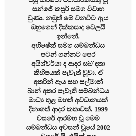
සන්ජේ කපූර් සමග විවාහ
වුණා. නමුත් මේ වනවිට ඇය
ඔහුගෙන් දික්කසාද වෙලයි
ඉන්නේ.
අභිෂේක් සමග සම්බන්ධය
පටන් ගන්නට පෙර
අයිශ්වර්යා ද ආදර සබ`ඳතා
කිහිපයක් පැවැත් වූවා. ඒ
අතරින් ඇය සහ සල්මාන්
ඛාන් අතර පැවැති සම්බන්ධය
මාධ්‍ය තුළ මහත් අවධානයක්
දිනාගත් ආදර කතාවක්. 1999
වසරේ ආරම්භ වූ මෙම
සම්බන්ධය අවසන් වූයේ 2002