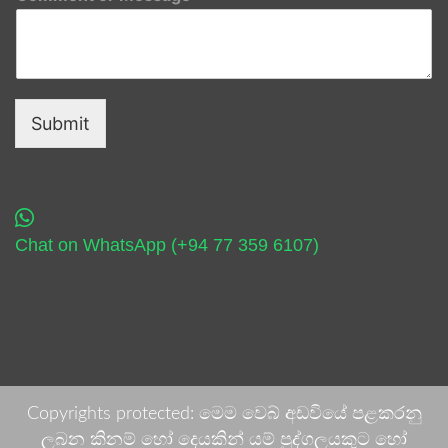
Submit
Chat on WhatsApp (+94 77 359 6107)
Copyrights protected: මෙම වෙබ් අඩවියේ පළකරනු
ලබන කිනම් හෝ දෙයකින් යම් පුද්ගලයකුට හෝ