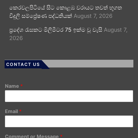
කෙරවලපිටියේ සිට කොළඹ වරායට තවත් භූගත
විදුලි සම්ප්‍රේෂණ පද්ධතියක්
August 7, 2026
ප්‍රදේශ රැසකට මිලිමීටර 75 ඉක්ම වූ වැසි
August 7,
2026
CONTACT US
Name
*
Email
*
Comment or Message
*