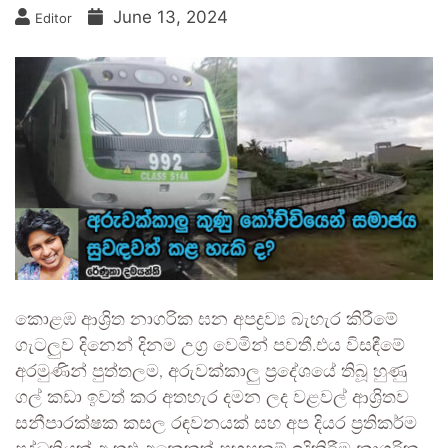
June 13, 2024
Editor
කොළඹ ආශ්‍රිත නාගරික ඝන අපද්‍රව්‍ය බැහැර කිරීමේ
ගැටලුව දිනෙන් දිනම උග්‍ර වෙමින් පවතී.එය විසඳීමේ
අරමුණින් පුත්තලම, අරුවක්කාලු ප්‍රදේශයේ තිබූ හුණු
ගල් කඩා ඉවත් කර අතහැර දමන ලද වළවල් ආශ්‍රිතව
සනීපාරක්ෂක කසල රඳවනයක් සහ අප දියර ප්‍රතිකර්ම