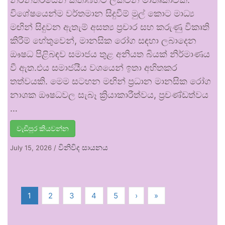
විශේෂයෙන්ම වර්තමාන සිදුවීම් මුල් කොට මාධ්‍ය
මඟින් සිදුවන ඇතැම් අසත්‍ය ප්‍රචාර සහ කරුණු විකෘති
කිරීම් හේතුවෙන්, මානසික රෝග සඳහා ලබාදෙන
ඖෂධ පිළිබඳව සමාජය තුළ අනියත බියක් නිර්මාණය
වී ඇත.එය සමාජයීය වශයෙන් ඉතා අහිතකර
තත්වයකි. මෙම සටහන මඟින් ප්‍රධාන මානසික රෝග
නාශක ඖෂධවල සැබෑ ක්‍රියාකාරීත්වය, ප්‍රචණ්ඩත්වය
…
වැඩිපුර කියවන්න
විනිවිද සායනය
July 15, 2026
/
1
2
3
4
5
›
»