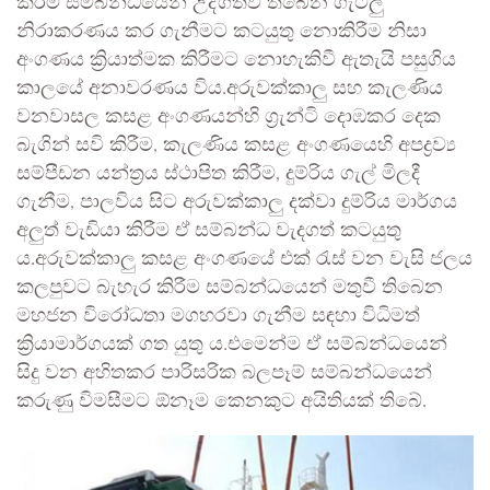
කිරීම සම්බන්ධයෙන් උද්ගතව තිබෙන ගැටලු
නිරාකරණය කර ගැනීමට කටයුතු නොකිරීම නිසා
අංගණය ක්‍රියාත්මක කිරීමට නොහැකිවී ඇතැයි පසුගිය
කාලයේ අනාවරණය විය.අරුවක්කාලු සහ කැලණිය
වනවාසල කසළ අංගණයන්හි ග්‍රැන්ටි දොඹකර දෙක
බැගින් සවි කිරීම, කැලණිය කසළ අංගණයෙහි අපද්‍රව්‍ය
සම්පීඩන යන්ත්‍රය ස්ථාපිත කිරීම, දුම්රිය ගැල් මිලදී
ගැනීම, පාලවිය සිට අරුවක්කාලු දක්වා දුම්රිය මාර්ගය
අලුත් වැඩියා කිරීම ඒ සම්බන්ධ වැදගත් කටයුතු
ය.අරුවක්කාලු කසළ අංගණයේ එක් රැස් වන වැසි ජලය
කලපුවට බැහැර කිරීම සම්බන්ධයෙන් මතුවී තිබෙන
මහජන විරෝධතා මගහරවා ගැනීම සඳහා විධිමත්
ක්‍රියාමාර්ගයක් ගත යුතු ය.එමෙන්ම ඒ සම්බන්ධයෙන්
සිදු වන අහිතකර පාරිසරික බලපෑම් සම්බන්ධයෙන්
කරුණු විමසීමට ඕනෑම කෙනකුට අයිතියක් තිබේ.