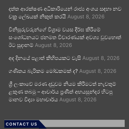
දත්ත ආරක්ෂණ අධිකාරියෙන් රාජ්‍ය අංශය සඳහා නව
චක්‍ර ලේඛයක් නිකුත් කරයි
August 8, 2026
විනිසුරුවරුන්ගේ විශ්‍රාම වයස දීර්ඝ කිරීමේ
සංශෝධනයට ජනමත විචාරණයක් අවශ්‍ය වුවහොත්
ඊට සූදානම්
August 8, 2026
අද දිනයේ පළාත් කිහිපයකට වැසි
August 8, 2026
ගණිතය බැරිකම මෝඩකමක් ද?
August 8, 2026
ශ්‍රී ලංකාවේ මරණ දඬුවම නියම කිරීමටත් නැවතුම්
ළකුණ තබමු – ආචාර්ය ප්‍රණීත් අභයසුන්දර හිටපු
මානව විද්‍යා මහාචාර්ය
August 8, 2026
CONTACT US