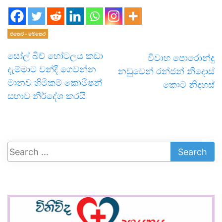
එතෙර - මෙතෙර
සෝල් බීච් හෝටලය කඩා
විවාහ පොරොන්දු
දැම්මාට වන්දි ගෙවන්න
නඩුවෙන් රන්ජන් නිදොස්
මානව හිමිකම් කොමිෂන්
කොට නිදහස්
සභාව නිර්දේශ කරයි