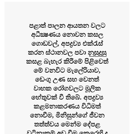
පළාත් පාලන ආයතන වලට
අධීක්‍ෂණය නොවන කසල
ගොඩවල්, අපද්‍රව්‍ය එක්රැස්
කරන ස්ථානවල පවා නුසුදුසු
කසළ බැහැර කිරීමේ පිළිවෙත්
මේ වනවිට මැලේරියාව,
ඩෙංගු උණ සහ වෙනත්
වාහක රෝගවලට මූලික
හේතුවක් වී තිබේ. අපද්‍රව්‍ය
කළමනාකරණය විධිමත්
නොවීම, මිනිසුන්ගේ ජීවන
තත්ත්වය මෙන්ම දේපළ
වටිනාකම් අඩු වීම කෙරෙහි ද