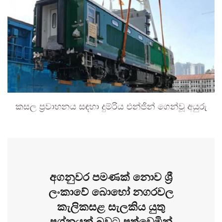
කසල ප්‍රවාහනය සඳහා දුම්රිය එන්ජින් ගෙන්වූ අයුරු
අගනුවර පමණක් නොව ශ්‍රී
ලංකාවේ බොහෝ නගරවල
කැලිකසළ සැලකිය යුතු
ප්‍රශ්නයක් බවට පත්වෙමින්