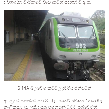
ද විගණන වාර්තාවේ වැඩි දුරටහ් සඳහන් ව ඇත.
S 14A බලවේග කට්ටල දුම්රිය එන්ජිමක්
අගනුවර පමණක් නොව ශ්‍රී ලංකාවේ බොහෝ නගරවල
කැලිකසළ සැලකිය යුතු ප්‍රශ්නයක් බවට පත්වෙමින්