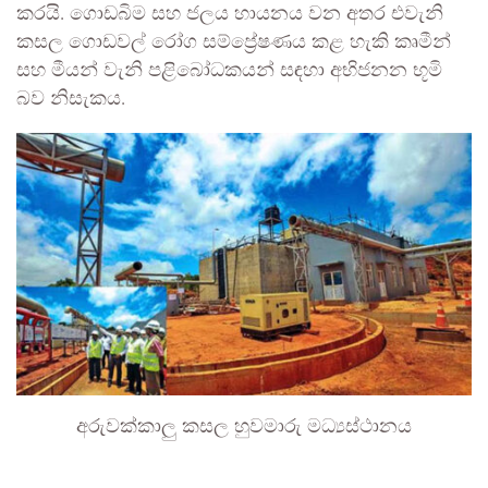
කරයි. ගොඩබිම සහ ජලය හායනය වන අතර එවැනි
කසල ගොඩවල් රෝග සම්ප්‍රේෂණය කළ හැකි කෘමීන්
සහ මීයන් වැනි පළිබෝධකයන් සඳහා අභිජනන භූමි
බව නිසැකය.
අරුවක්කාලු කසල හුවමාරු මධ්‍යස්ථානය