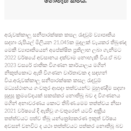
නොමැති කමයි.
අරුවක්කාලු සනීපාරක්ෂක කසල රැඳවුම් ව්‍යාපෘතිය
සදහා රුපියල් මිලියන 21,045ක මුදලක් වැයකර තිබුණද
මෙකී ව්‍යාපෘතියෙන් අපේක්ෂිත ප්‍රතිලාභ ලබා ගැනීමට
2022 වර්ෂයේ අවසානය දක්වාම නොහැකි විය.ඒ බව
2023 වසරේ ජාතික විගණන කාර්යාලය මගින්
නිකුත්කොට ඇති විගණන වාර්තාවක ද සඳහන්
විය.අරුවක්කාලු සනීපාරක්ෂක කසල රැඳවුම්
මධ්‍යස්ථානය ගංවතුර ආපදා තත්වයන්ට මුහුණදීම සදහා
සුදුසු ක්‍රමවේදයක් සකස්කර නොතිබූ බව ද විගණනය
මගින් අනාවරණය කොට තිබිණ.මෙම තත්ත්වය නිසා
2021 වර්ෂයේ දි ඇතිවු ගංවතුරෙන් යටවී අක්‍රීය
තත්ත්වයට පත්ව තිබූ යන්ත්‍රෝපකරණ ඉකුත් වර්ෂය
අවසන් වනවිට ද යථා තත්ත්වයට පත්කර නොතිබූ බව