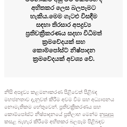
අහිතකර ලෙස බලපෑමට
හැකිය.මෙම ගැටළු විසඳීම
සඳහා තිරසාර අපද්‍රව්‍ය
ප්‍රතිචක්‍රීකරණය සදහා විධිමත්
ක්‍රමවේදයක් සහ
කොම්පෝස්ට් නිෂ්පාදන
ක්‍රමවේදයක් අවශ්‍ය වේ.
නිසි අපද්‍රව්‍ය කළමනාකරණ පිළිවෙත් පිළිබඳ
මහජනතාව දැනුවත් කිරීම අවම වීම සහ අධ්‍යාපනය
නොමැතිකම හේතුවෙන්, ප්‍රතිචක්‍රීකරණය සහ
කොම්පෝස්ට් නිෂ්පාදනයේ ප්‍රතිලාභ මෙන්ම නුසුදුසු
කසළ බැහැර කිරීමේ අහිතකර බලපෑම් පිළිබඳව