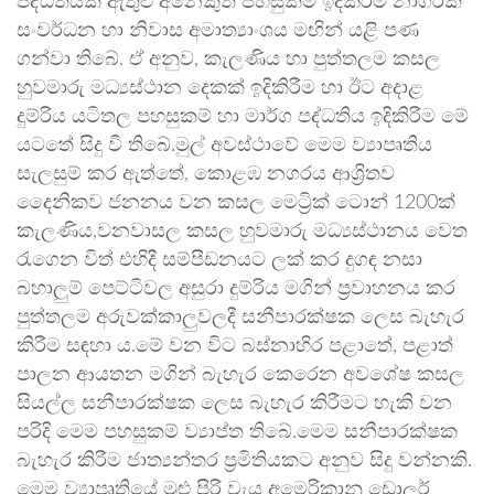
පද්ධතියක් ඇතුළු අනෙකුත් පහසුකම් ඉදිකිරීම නාගරික
සංවර්ධන හා නිවාස අමාත්‍යාංශය මඟින් යළි පණ
ගන්වා තිබේ. ඒ අනුව, කැලණිය හා පුත්තලම කසල
හුවමාරු මධ්‍යස්ථාන දෙකක් ඉදිකිරීම හා ඊට අදාළ
දුම්රිය යටිතල පහසුකම් හා මාර්ග පද්ධතිය ඉදිකිරීම මේ
යටතේ සිදු වී තිබේ.මුල් අවස්ථාවේ මෙම ව්‍යාපෘතිය
සැලසුම් කර ඇත්තේ, කොළඹ නගරය ආශ්‍රිතව
දෛනිකව ජනනය වන කසල මෙට්‍රික් ටොන් 1200ක්
කැලණිය,වනවාසල කසල හුවමාරු මධ්‍යස්ථානය වෙත
රැගෙන විත් එහිදී සම්පීඩනයට ලක් කර දුගඳ නසා
බහාලුම් පෙට්ටිවල අසුරා දුම්රිය මගින් ප්‍රවාහනය කර
පුත්තලම අරුවක්කාලුවලදී සනීපාරක්ෂක ලෙස බැහැර
කිරීම සඳහා ය.මේ වන විට බස්නාහිර පළාතේ, පළාත්
පාලන ආයතන මගින් බැහැර කෙරෙන අවශේෂ කසල
සියල්ල සනීපාරක්ෂක ලෙස බැහැර කිරීමට හැකි වන
පරිදි මෙම පහසුකම් ව්‍යාප්ත තිබේ.මෙම සනීපාරක්ෂක
බැහැර කිරීම ජාත්‍යන්තර ප්‍රමිතියකට අනුව සිදු වන්නකි.
මෙම ව්‍යාපෘතියේ මුළු පිරි වැය අමෙරිකානු ඩොලර්