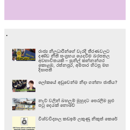
.
රාජ්‍ය නිලධාරීන්ගේ වැරදි තීරණවලට
දණ්ඩ නීති සංග්‍රහය යෙදවීම බරපතල
අවභාවිතයකි – සුනිල් කන්නන්ගර
කොළඹ, රත්නපුර, අම්පාර හිටපු මහ
දිසාපති
ලෝකයේ අඩුවෙන්ම නිදා ගන්නා ජාතිය?
නැව් වලින් බහලුම් මුහුදට පෙරලීම සුළු
පටු දෙයක් නොවේ
විශ්වවිද්‍යාල කඩඉම් ලකුණු නිකුත් කෙරේ