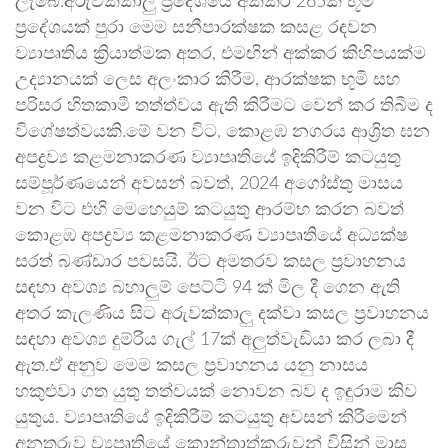
ලැබේ.අරුවක්කාලු ප්‍රදේශයේ අක්කර 265ක භූමි
ප්‍රදේශයක් පුරා මෙම සනීපාරක්ෂක කසළ රඳවන
ව්‍යාපෘතිය ක්‍රියාත්මක අතර, එමඟින් අක්කර කිහිපයක්ම
උද්‍යානයක් ලෙස අලංකාර කිරීම, ආරක්ෂක භූමි සහ
පරිසර හිතකාමී තත්ත්වය ඇති කිරීමට වෙන් කර තිබීම ද
විශේෂත්වයකි.මේ වන විට, කොළඹ නගරය ආශ්‍රිත ඝන
අපද්‍රව්‍ය කළමනාකරණ ව්‍යාපෘතියේ ඉදිකිරීම් කටයුතු
සම්පූර්ණයෙන් අවසන් බවත්, 2024 අගෝස්තු මාසය
වන විට එහි මෙහෙයුම් කටයුතු ආරම්භ කරන බවත්
කොළඹ අපද්‍රව්‍ය කළමනාකරණ ව්‍යාපෘතියේ අධ්‍යක්ෂ
සරත් බණ්ඩාර පවසයි. ඊට අමතරව කසල ප්‍රවාහනය
සඳහා අවශ්‍ය බහාලුම් පෙට්ටි 94 ක් මිල දී ගෙන ඇති
අතර කැලණිය සිට අරුවක්කාලු දක්වා කසල ප්‍රවාහනය
සඳහා අවශ්‍ය දුම්රිය ගැල් 17ක් අලුත්වැඩියා කර ලබා දී
ඇත.ඒ අනුව මෙම කසල ප්‍රවාහනය යනු නාසය
හකුළුවා ගත යුතු තත්වයක් නොවන බව ද ඉඳුරාම කිව
යුතුය. ව්‍යාපෘතියේ ඉදිකිරීම් කටයුතු අවසන් කිරීමෙන්
අනතුරුව ව්‍යපෘතියේ කොන්ත්‍රාත්කරුවන් විසින් මාස