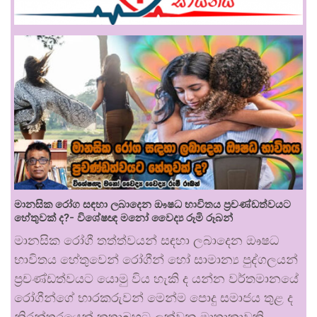
මානසික රෝග සඳහා ලබාදෙන ඖෂධ භාවිතය ප්‍රචණ්ඩත්වයට
හේතුවක් ද?- විශේෂඥ මනෝ වෛද්‍ය රූමි රූබන්
මානසික රෝගී තත්ත්වයන් සඳහා ලබාදෙන ඖෂධ
භාවිතය හේතුවෙන් රෝගීන් හෝ සාමාන්‍ය පුද්ගලයන්
ප්‍රචණ්ඩත්වයට යොමු විය හැකි ද යන්න වර්තමානයේ
රෝගීන්ගේ භාරකරුවන් මෙන්ම පොදු සමාජය තුළ ද
නිරන්තරයෙන් කතාබහට ලක්වන මාතෘකාවකි.