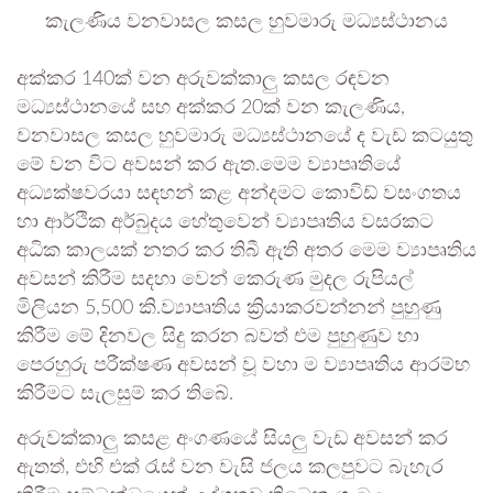
කැලණිය වනවාසල කසල හුවමාරු මධ්‍යස්ථානය
අක්කර 140ක් වන අරුවක්කාලු කසල රඳවන
මධ්‍යස්ථානයේ සහ අක්කර 20ක් වන කැලණිය,
වනවාසල කසල හුවමාරු මධ්‍යස්ථානයේ ද වැඩ කටයුතු
මේ වන විට අවසන් කර ඇත.මෙම ව්‍යාපෘතියේ
අධ්‍යක්ෂවරයා සඳහන් කළ අන්දමට කොවිඩ් වසංගතය
හා ආර්ථික අර්බුදය හේතුවෙන් ව්‍යාපෘතිය වසරකට
අධික කාලයක් නතර කර තිබී ඇති අතර මෙම ව්‍යාපෘතිය
අවසන් කිරීම සදහා වෙන් කෙරුණ මුදල රුපියල්
මිලියන 5,500 කි.ව්‍යාපෘතිය ක්‍රියාකරවන්නන් පුහුණු
කිරීම මේ දිනවල සිදු කරන බවත් එම පුහුණුව හා
පෙරහුරු පරීක්ෂණ අවසන් වූ වහා ම ව්‍යාපෘතිය ආරම්භ
කිරීමට සැලසුම් කර තිබේ.
අරුවක්කාලු කසළ අංගණයේ සියලු වැඩ අවසන් කර
ඇතත්, එහි එක් රැස් වන වැසි ජලය කලපුවට බැහැර