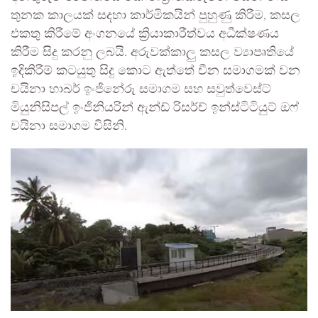
තුනක කාලයක් සදහා කාර්මිකයින් පුහුණු කිරීම, කසල
එකතු කිරීමේ අංගනයේ ක්‍රියාකාරීත්වය අධීක්ෂණය
කිරීම සිදු කරනු ලබයි. අරුවක්කාලු කසල ව්‍යාපෘතියේ
ඉදිකිරීම් කටයුතු සිදු කොට ඇත්තේ චීන සමාගමක් වන
චයිනා හාබර් ඉංජිනේරු සමාගම සහ සවුත්වෙස්ට්
මියුනිසිපල් ඉංජිනියරින් ඇන්ඩ් රිසර්ච් ඉන්ස්ටිටියුට් ඔෆ්
චයිනා සමාගම විසිනි.