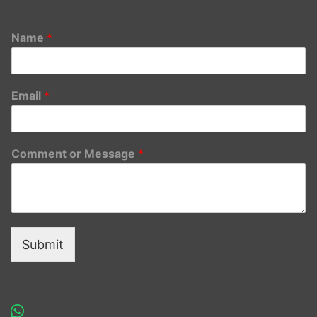
Name
*
Email
*
Comment or Message
*
Submit