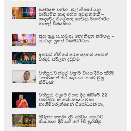
ප්‍රවේසම් වන්න; එල් නිනෝ යනු
පාරිසරික හෘද රෝග අවදානමකි –
හෘදවේද විශේෂඥ වෛද්‍ය මහාචාර්ය
නාමල් විජයසිංහ
කුස තුළ සැඟවුණු නොනිදන කම්හල –
වෛද්‍ය සුගත් විජේවර්ධන
අපරාධ නීතියේ පරම පදනම හෙවත්
වරදට සරිලන දඬුවම
විනිසුරුවන්ගේ විශ්‍රාම වයස දීර්ඝ කිරීම
“දොවාගත් කිරි කළයට ගොම මුසු
කිරීමක්”
විනිසුරු විශ්‍රාම වයස දිගු කිරීමේ 22
ව්‍යවස්ථා සංශෝධනයට මහා
නාහිමිවරුන්ගෙන් විරෝධයක් නෑ
සිරිලක සොබා දම් අසිරිය ලොවට
කියාපාන දිවියන් ගේ දිවි සුරකිමු