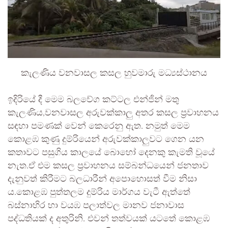
කැලණිය වනවාසල කසල හුවමාරු මධ්‍යස්ථානය
ඉදිරියේ දී මෙම බලවේග කට්ටල එන්ජින් මතු
කැලණිය,වනවාසල අරුවක්කාලු අතර කසල ප්‍රවාහනය
සඳහා පමණක් වෙන් කෙරෙනු ඇත. නමුත් මෙම
කොළඹ කුණු දුම්රියෙන් අරුවක්කාලුවට ගෙන යන
කතාවට පසුගිය කාලයේ බොහෝ දෙනකු කැමති වූයේ
නැත.ඒ එම කසල ප්‍රවාහනය සම්බන්ධයෙන් ජනතාව
දැනුවත් කිරීමට බලධාරීන් අපොහොසත් වීම නිසා
ය.කොළඹ පුත්තලම දුම්රිය මාර්ගය වැටී ඇත්තේ
බස්නාහිර හා වයඹ පලාත්වල මානව ජනාවාස
පද්ධතියක් ද අතුරිනි. එවන් තත්වයක් යටතේ කොළඹ