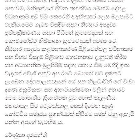
හේතුවක් වී තිබේ. අපද්‍රව්‍ය කළමනාකරණය විධිමත්
නොවීම, මිනිසුන්ගේ ජීවන තත්ත්වය මෙන්ම දේපළ
වටිනාකම් අඩු වීම කෙරෙහි ද අහිතකර ලෙස බලපෑමට
හැකිය.මෙම ගැටළු විසඳීම සඳහා තිරසාර අපද්‍රව්‍ය
ප්‍රතිචක්‍රීකරණය සදහා විධිමත් ක්‍රමවේදයක් සහ
කොම්පෝස්ට් නිෂ්පාදන ක්‍රමවේදයක් අවශ්‍ය වේ.
තිරසාර අපද්‍රව්‍ය කළමනාකරණ පිළිවෙත්වල වටිනාකම
සහ විභව විසඳුම් පිළිබඳව මහජනතාව දැනුවත් කිරීම
සහ අධ්‍යාපනික මුලපිරීම් සඳහා සහාය වීම මෙහිදී ඉතා
වැදගත් වේ.ඒ අනුව අප රටේ බොහෝ විට දක්නට
ලැබෙන දේශපාලනඥයන් ගේ සහ නිලධාරීන් ගේ වංචා
දූෂණ අක්‍රමිකතා සහ අකාර්යක්ෂමතා වලින් තොරව
මෙම ව්‍යාපෘතිය ක්‍රියාත්මක වුව හොත් කැලණිය
වනවාසල සිට අරුවක්කාලු තෙක් දිවෙන කුණු
කෝච්චිය සමාජය සුගන්ධවත් කිරීමට සමත් වනු ඇතැයි
යන්න අපගේ වැටහීම ය.
රේණුකා දමයන්ති