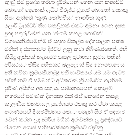
කුණු එම ප්‍රදේශ හරහා දුම්රියෙන් ගෙන යන කතාවට
බොහෝ දෙනෙක් දැඩිව විරුද්ධ වූහ.ඒ බොහෝ දෙනකු
සිතා ඇත්තේ “කුණු කෝච්චිය:” නාගරික කුණු
ලොරි,ට්‍රැක්ටර් තිහ හතලිහක් එකට අමුනා ගෙන දසත
දුගඳ පතුරුවමින් යන “ජංගම කහළ ගොඩක්”
වශයෙනි.එමෙන්ම ඒ සඳහා විකල්ප දේශපාලන පක්ෂ
මඟින් ද ජනතාවට දිරච්ච ලනු කවා තිබිණ.එහෙත්, එහි
කිසිදු ඇත්තක් නැත.එම කසල ප්‍රවාහන ක්‍රමය මඟින්
පරිසරයට කිසිදු අහිතකර බලපෑමක් සිදු නොවේ.මෙය
අති නවීන ක්‍රමයකි.නමුදු එහි භාවිතයේ යම් යම් ගැටළු
පවතී නම් ඒ සම්බන්ධ අධිකරණ ක්‍රියාමාර්ග ගැනීමේ
පූර්ණ අයිතිය අප සතු ය. සාමාන්‍යයෙන් කොළඹ
නගරයේ පමණක් දිනපතා එක් රැස් කෙරෙන කසළ
කැලණිය වනවාසල ප්‍රදේශයට එකතු කර ඒවා කසළ
අංගණයෙහි දී සම්පීඩනය කොට එතැන් සිට ඒ සඳහාම
වෙන් කරන ලද දුම්රිය මගින් අරුවක්කාලු ප්‍රදේශයට
රැගෙන ගොස් සනීපාරක්ෂක ක්‍රමයට රඳවනු