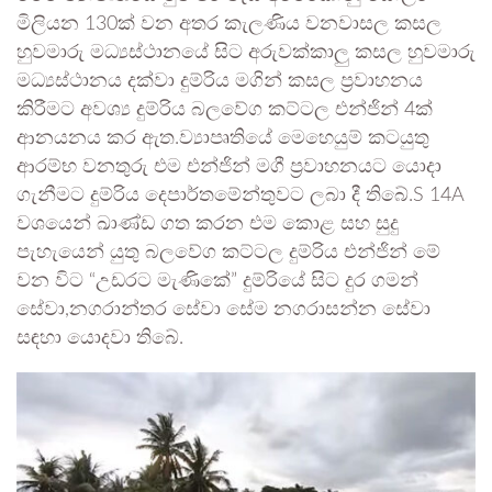
මිලියන 130ක් වන අතර කැලණිය වනවාසල කසල
හුවමාරු මධ්‍යස්ථානයේ සිට අරුවක්කාලු කසල හුවමාරු
මධ්‍යස්ථානය දක්වා දුම්රිය මගින් කසල ප්‍රවාහනය
කිරීමට අවශ්‍ය දුම්රිය බලවේග කට්ටල එන්ජින් 4ක්
ආනයනය කර ඇත.ව්‍යාපෘතියේ මෙහෙයුම් කටයුතු
ආරම්භ වනතුරු එම එන්ජින් මගී ප්‍රවාහනයට යොදා
ගැනීමට දුම්රිය දෙපාර්තමේන්තුවට ලබා දී තිබේ.S 14A
වශයෙන් ඛාණ්ඩ ගත කරන එම කොළ සහ සුදු
පැහැයෙන් යුතු බලවේග කට්ටල දුම්රිය එන්ජින් මේ
වන විට “උඩරට මැණිකේ” දුම්රියේ සිට දුර ගමන්
සේවා,නගරාන්තර සේවා සේම නගරාසන්න සේවා
සඳහා යොදවා තිබේ.