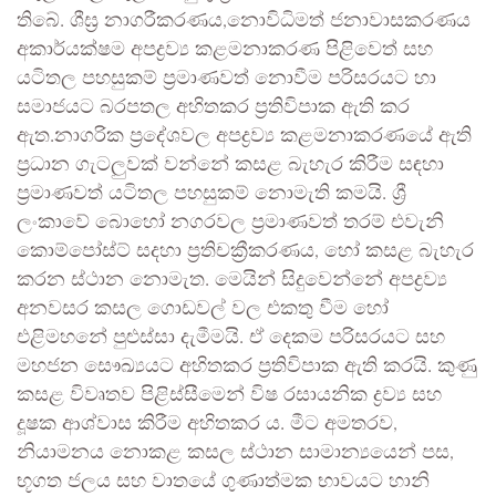
තිබේ. ශීඝ්‍ර නාගරීකරණය,නොවිධිමත් ජනාවාසකරණය
අකාර්යක්ෂම අපද්‍රව්‍ය කළමනාකරණ පිළිවෙත් සහ
යටිතල පහසුකම් ප්‍රමාණවත් නොවීම පරිසරයට හා
සමාජයට බරපතල අහිතකර ප්‍රතිවිපාක ඇති කර
ඇත.නාගරික ප්‍රදේශවල අපද්‍රව්‍ය කළමනාකරණයේ ඇති
ප්‍රධාන ගැටලුවක් වන්නේ කසළ බැහැර කිරීම සඳහා
ප්‍රමාණවත් යටිතල පහසුකම් නොමැති කමයි. ශ්‍රී
ලංකාවේ බොහෝ නගරවල ප්‍රමාණවත් තරම් එවැනි
කොම්පෝස්ට් සදහා ප්‍රතිචක්‍රීකරණය, හෝ කසළ බැහැර
කරන ස්ථාන නොමැත. මෙයින් සිදුවෙන්නේ අපද්‍රව්‍ය
අනවසර කසල ගොඩවල් වල එකතු වීම හෝ
එළිමහනේ පුළුස්සා දැමීමයි. ඒ දෙකම පරිසරයට සහ
මහජන සෞඛ්‍යයට අහිතකර ප්‍රතිවිපාක ඇති කරයි. කුණු
කසළ විවෘතව පිළිස්සීමෙන් විෂ රසායනික ද්‍රව්‍ය සහ
දූෂක ආශ්වාස කිරීම අහිතකර ය. මීට අමතරව,
නියාමනය නොකළ කසල ස්ථාන සාමාන්‍යයෙන් පස,
භූගත ජලය සහ වාතයේ ගුණාත්මක භාවයට හානි