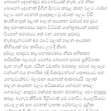
බොහෝ දෙනෙකුට අවබෝධයක් නැත. මේ නිසා
බොහෝ දෙනෙක් දිගින් දිගටම කසළ කානු වලට, මාර්ග
වලට හෝ වෙනත් හුදෙකලා වූ ස්ථාන වලට වීසි
කරති.නමුත් පළාත් පාලන ආයතන ඔස්සේ අප ද්‍රව්‍ය
කලමනාකරණය සඳහා විධිමත් යාන්ත්‍රණයන් සකස්
වීමෙන් සමාජයට අත් වන යහපත සුළුපටු
නැත.දැනටමත් අප රටේ පලාත් පාලන ආයතන
කිහිපයක් එම කාරියට උර දී තිබේ.
දුර්වල අපද්‍රව්‍ය කළමනාකරණය නිසා අහිතකර
පාරිසරික බලපෑම් මෙන්ම බොහෝ සමාජ ප්‍රතිවිපාක
පැන නැඟී ඇත. එයින් වඩාත්ම බරපතල සමාජ බලපෑම
වන්නේ එය නාගරික පදිංචිකරුවන්ගේ සෞඛ්‍යයට සහ
යහපැවැත්මට බලපාන අයහපත් ආකාරයයි. පලාත්
පාලන ආයතන වලට අධීක්‍ෂණය නොවන කසල
ගොඩවල්, අපද්‍රව්‍ය එක්රැස් කරන ස්ථානවල පවා නුසුදුසු
කසළ බැහැර කිරීමේ පිළිවෙත් මේ වනවිට මැලේරියාව,
ඩෙංගු උණ සහ වෙනත් වාහක රෝගවලට මූලික