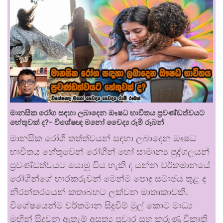
මානසික රෝග සඳහා ලබාදෙන ඖෂධ භාවිතය ප්‍රචණ්ඩත්වයට
හේතුවක් ද?- විශේෂඥ මනෝ වෛද්‍ය රූමි රූබන්
මානසික රෝගී තත්ත්වයන් සඳහා ලබාදෙන ඖෂධ
භාවිතය හේතුවෙන් රෝගීන් හෝ සාමාන්‍ය පුද්ගලයන්
ප්‍රචණ්ඩත්වයට යොමු විය හැකි ද යන්න වර්තමානයේ
රෝගීන්ගේ භාරකරුවන් මෙන්ම පොදු සමාජය තුළ ද
නිරන්තරයෙන් කතාබහට ලක්වන මාතෘකාවකි.
විශේෂයෙන්ම වර්තමාන සිදුවීම් මුල් කොට මාධ්‍ය
මඟින් සිදුවන ඇතැම් අසත්‍ය ප්‍රචාර සහ කරුණු විකෘති