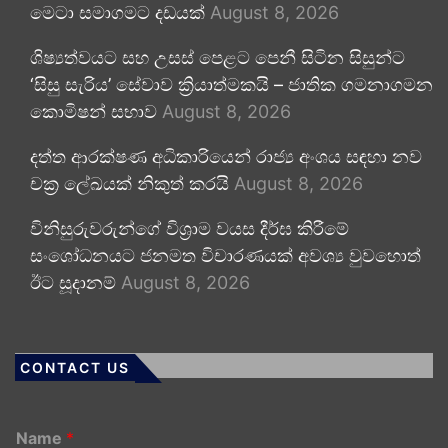
මෙටා සමාගමට දඩයක්
August 8, 2026
ශිෂ්‍යත්වයට සහ උසස් පෙළට පෙනී සිටින සිසුන්ට
‘සිසු සැරිය’ සේවාව ක්‍රියාත්මකයි – ජාතික ගමනාගමන
කොමිෂන් සභාව
August 8, 2026
දත්ත ආරක්ෂණ අධිකාරියෙන් රාජ්‍ය අංශය සඳහා නව
චක්‍ර ලේඛයක් නිකුත් කරයි
August 8, 2026
විනිසුරුවරුන්ගේ විශ්‍රාම වයස දීර්ඝ කිරීමේ
සංශෝධනයට ජනමත විචාරණයක් අවශ්‍ය වුවහොත්
ඊට සූදානම්
August 8, 2026
CONTACT US
Name
*