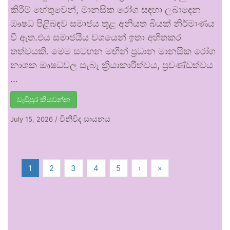
කිරීම් හේතුවෙන්, මානසික රෝග සඳහා ලබාදෙන
ඖෂධ පිළිබඳව සමාජය තුළ අනියත බියක් නිර්මාණය
වී ඇත.එය සමාජයීය වශයෙන් ඉතා අහිතකර
තත්වයකි. මෙම සටහන මඟින් ප්‍රධාන මානසික රෝග
නාශක ඖෂධවල සැබෑ ක්‍රියාකාරීත්වය, ප්‍රචණ්ඩත්වය
…
වැඩිපුර කියවන්න
විනිවිද සායනය
July 15, 2026
/
1
2
3
4
5
›
»