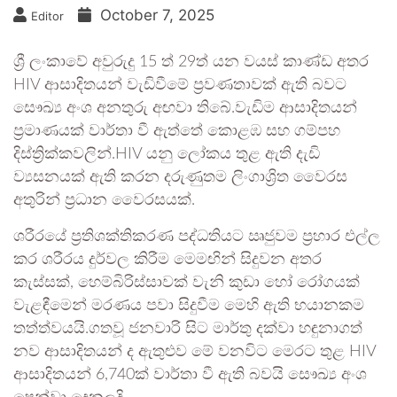
October 7, 2025
Editor
ශ්‍රී ලංකාවේ අවුරුදු 15 ත් 29ත් යන වයස් කාණ්ඩ අතර
HIV ආසාදිතයන් වැඩිවීමේ ප්‍රවණතාවක් ඇති බවට
සෞඛ්‍ය අංශ අනතුරු අඟවා තිබේ.වැඩිම ආසාදිතයන්
ප්‍රමාණයක් වාර්තා වී ඇත්තේ කොළඹ සහ ගම්පහ
දිස්ත්‍රික්කවලින්.HIV යනු ලෝකය තුළ ඇති දැඩි
ව්‍යසනයක් ඇති කරන දරුණුතම ලිංගාශ්‍රිත වෛරස
අතුරින් ප්‍රධාන වෛරසයක්.
ශරීරයේ ප්‍රතිශක්තිකරණ පද්ධතියට ඍජුවම ප්‍රහාර එල්ල
කර ශරීරය දුර්වල කිරීම මෙමඟින් සිදුවන අතර
කැස්සක්, හෙම්බිරිස්සාවක් වැනි කුඩා හෝ රෝගයක්
වැළඳීමෙන් මරණය පවා සිදුවීම මෙහි ඇති භයානකම
තත්ත්වයයි.ගතවූ ජනවාරි සිට මාර්තු දක්වා හඳුනාගත්
නව ආසාදිතයන් ද ඇතුළුව මේ වනවිට මෙරට තුළ HIV
ආසාදිතයන් 6,740ක් වාර්තා වී ඇති බවයි සෞඛ්‍ය අංශ