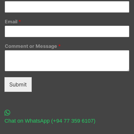
Email
*
Comment or Message
*
Submit
Chat on WhatsApp (+94 77 359 6107)