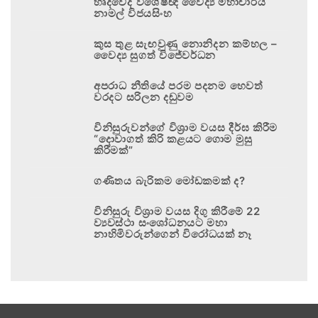
හෘදවේද විශේෂඥ වෛද්‍ය මහාචාර්ය
නාමල් විජයසිංහ
කුස තුළ සැඟවුණු නොනිදන කම්හල –
වෛද්‍ය සුගත් විජේවර්ධන
අපරාධ නීතියේ පරම පදනම හෙවත්
වරදට සරිලන දඬුවම
විනිසුරුවන්ගේ විශ්‍රාම වයස දීර්ඝ කිරීම
“දොවාගත් කිරි කළයට ගොම මුසු
කිරීමක්”
ගණිතය බැරිකම මෝඩකමක් ද?
විනිසුරු විශ්‍රාම වයස දිගු කිරීමේ 22
ව්‍යවස්ථා සංශෝධනයට මහා
නාහිමිවරුන්ගෙන් විරෝධයක් නෑ