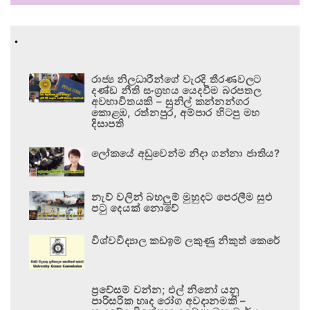
.
රාජ්‍ය නිලධාරීන්ගේ වැරදි තීරණවලට
දණ්ඩ නීති සංග්‍රහය යෙදවීම බරපතල
අවභාවිතයකි – සුනිල් කන්නන්ගර
කොළඹ, රත්නපුර, අම්පාර හිටපු මහ
දිසාපති
ලෝකයේ අඩුවෙන්ම නිදා ගන්නා ජාතිය?
නැව් වලින් බහලුම් මුහුදට පෙරලීම සුළු
පටු දෙයක් නොවේ
විශ්වවිද්‍යාල කඩඉම් ලකුණු නිකුත් කෙරේ
ප්‍රවේසම් වන්න; එල් නිනෝ යනු
පාරිසරික හෘද රෝග අවදානමකි –