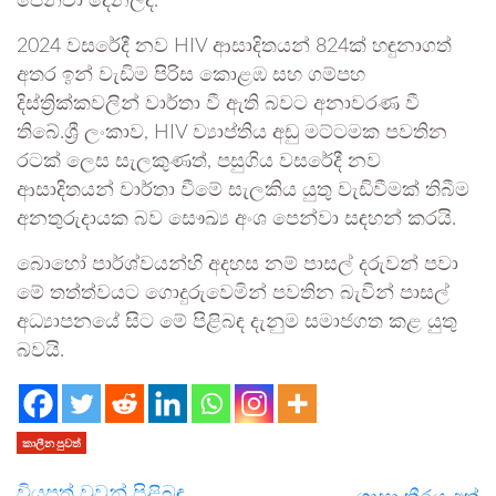
පෙන්වා දෙනලදි.
2024 වසරේදී නව HIV ආසාදිතයන් 824ක් හඳුනාගත්
අතර ඉන් වැඩිම පිරිස කොළඹ සහ ගම්පහ
දිස්ත්‍රික්කවලින් වාර්තා වී ඇති බවට අනාවරණ වී
තිබේ.ශ්‍රී ලංකාව, HIV ව්‍යාප්තිය අඩු මට්ටමක පවතින
රටක් ලෙස සැලකුණත්, පසුගිය වසරේදී නව
ආසාදිතයන් වාර්තා වීමේ සැලකිය යුතු වැඩිවීමක් තිබීම
අනතුරුදායක බව සෞඛ්‍ය අංශ පෙන්වා සඳහන් කරයි.
බොහෝ පාර්ශ්වයන්හි අදහස නම් පාසල් දරුවන් පවා
මේ තත්ත්වයට ගොදුරුවෙමින් පවතින බැවින් පාසල්
අධ්‍යාපනයේ සිට මේ පිළිබඳ දැනුම සමාජගත කළ යුතු
බවයි.
කාලීන පුවත්
වියපත් වූවන් පිළිබඳ