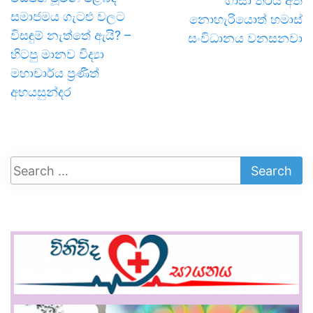
ගාසා තීරය අත්
සමාජමය ගැටළු වලට
නොහැරියොත් හමාස්
විසඳුම් නැත්තේ ඇයි? –
සංවිධානය වනසනවා
හිටපු මානව විද්‍යා
මහාචාර්ය ප්‍රණීත්
අභයසුන්දර