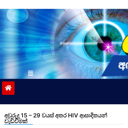
Skip
to
content
vinivida.lk
අවුරුදු 15 – 29 වයස් අතර HIV ආසාදිතයන්
වැඩිවීමක්