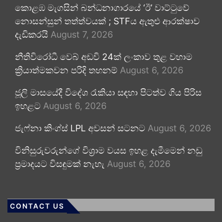
කොළඹ මැගසින් බන්ධනාගාරයේ ‘ඊ’ වාට්ටුවේ
නොසන්සුන් තත්ත්වයක් ; STFය ඇතුළු ආරක්ෂාව
දැඩිකරයි
August 7, 2026
නීතිවිරෝධී වෙබ් අඩවි 24ක් ලංකාව තුළ වහාම
ක්‍රියාත්මකවන පරිදි තහනම්
August 6, 2026
ජූලි මාසයේදී විදේශ රැකියා සඳහා පිටත්ව ගිය පිරිස
ඉහළට
August 6, 2026
ජැෆ්නා කිංග්ස් LPL අවසන් සටනට
August 6, 2026
විනිසුරුවරුන්ගේ විශ්‍රාම වයස ඉහළ දැමීමෙන් නඩු
ප්‍රමාදයට විසඳුමක් නැහැ
August 6, 2026
CONTACT US