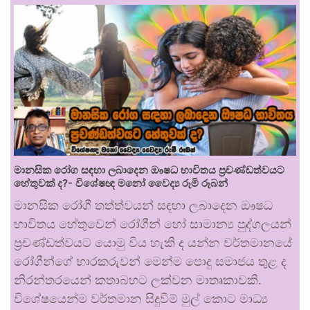
මානසික රෝග සඳහා ලබාදෙන ඖෂධ භාවිතය ප්‍රචණ්ඩත්වයට
හේතුවක් ද?- විශේෂඥ මනෝ වෛද්‍ය රූමි රූබන්
මානසික රෝගී තත්ත්වයන් සඳහා ලබාදෙන ඖෂධ
භාවිතය හේතුවෙන් රෝගීන් හෝ සාමාන්‍ය පුද්ගලයන්
ප්‍රචණ්ඩත්වයට යොමු විය හැකි ද යන්න වර්තමානයේ
රෝගීන්ගේ භාරකරුවන් මෙන්ම පොදු සමාජය තුළ ද
නිරන්තරයෙන් කතාබහට ලක්වන මාතෘකාවකි.
විශේෂයෙන්ම වර්තමාන සිදුවීම් මුල් කොට මාධ්‍ය