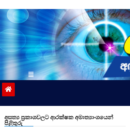
Skip
to
content
vinivida.lk
අසත්‍ය ප්‍රකාශවලට ආරක්ෂක අමාත්‍යාංශයෙන්
පිළිතුරු