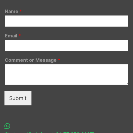
Name
*
Email
*
Comment or Message
*
Submit