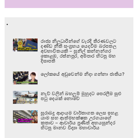
.
රාජ්‍ය නිලධාරීන්ගේ වැරදි තීරණවලට
දණ්ඩ නීති සංග්‍රහය යෙදවීම බරපතල
අවභාවිතයකි – සුනිල් කන්නන්ගර
කොළඹ, රත්නපුර, අම්පාර හිටපු මහ
දිසාපති
ලෝකයේ අඩුවෙන්ම නිදා ගන්නා ජාතිය?
නැව් වලින් බහලුම් මුහුදට පෙරලීම සුළු
පටු දෙයක් නොවේ
සුරාබදු ආදායම වාර්තාගත ලෙස ඉහළ
යාම සහ ආත්මභක්ෂක උරගයාගේ
කතාව – ආචාර්ය ප්‍රණීත් අභයසුන්දර
හිටපු මානව විද්‍යා මහාචාර්ය