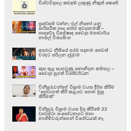
විශ්වවිද්‍යාල කඩඉම් ලකුණු නිකුත් කෙරේ
ප්‍රවේසම් වන්න; එල් නිනෝ යනු
පාරිසරික හෘද රෝග අවදානමකි –
හෘදවේද විශේෂඥ වෛද්‍ය මහාචාර්ය
නාමල් විජයසිංහ
අපරාධ නීතියේ පරම පදනම හෙවත්
වරදට සරිලන දඬුවම
කුස තුළ සැඟවුණු නොනිදන කම්හල –
වෛද්‍ය සුගත් විජේවර්ධන
විනිසුරුවන්ගේ විශ්‍රාම වයස දීර්ඝ කිරීම
“දොවාගත් කිරි කළයට ගොම මුසු
කිරීමක්”
විනිසුරු විශ්‍රාම වයස දිගු කිරීමේ 22
ව්‍යවස්ථා සංශෝධනයට මහා
නාහිමිවරුන්ගෙන් විරෝධයක් නෑ