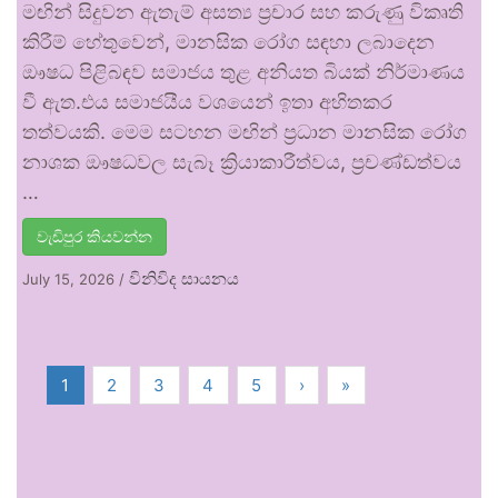
මඟින් සිදුවන ඇතැම් අසත්‍ය ප්‍රචාර සහ කරුණු විකෘති
කිරීම් හේතුවෙන්, මානසික රෝග සඳහා ලබාදෙන
ඖෂධ පිළිබඳව සමාජය තුළ අනියත බියක් නිර්මාණය
වී ඇත.එය සමාජයීය වශයෙන් ඉතා අහිතකර
තත්වයකි. මෙම සටහන මඟින් ප්‍රධාන මානසික රෝග
නාශක ඖෂධවල සැබෑ ක්‍රියාකාරීත්වය, ප්‍රචණ්ඩත්වය
…
වැඩිපුර කියවන්න
විනිවිද සායනය
July 15, 2026
/
1
2
3
4
5
›
»