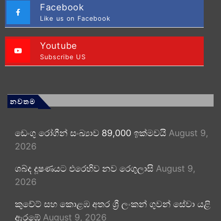
Facebook
Like us on Facebook
Youtube
Subscribe US
නවතම
ඩෙංගු රෝගීන් සංඛ්‍යාව 89,000 ඉක්මවයි
August 9,
2026
ශබ්ද දූෂණයට එරෙහිව නව රෙගුලාසි
August 9,
2026
කුවේට් සහ කොළඹ අතර ශ්‍රී ලංකන් ගුවන් සේවා යළි
ඇරඹේ
August 9, 2026