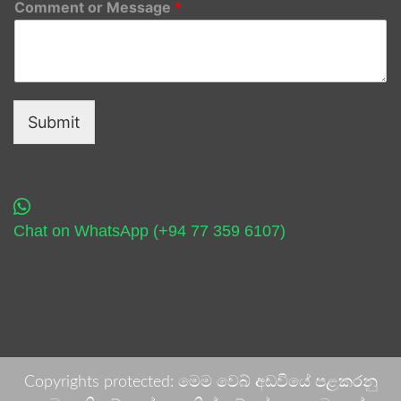
Comment or Message
*
Submit
Chat on WhatsApp (+94 77 359 6107)
Copyrights protected: මෙම වෙබ් අඩවියේ පළකරනු