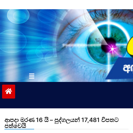
Skip
to
content
vinivida.lk
ආපදා මරණ 16 යි – පුද්ගලයන් 17,481 විපතට
පත්වෙයි