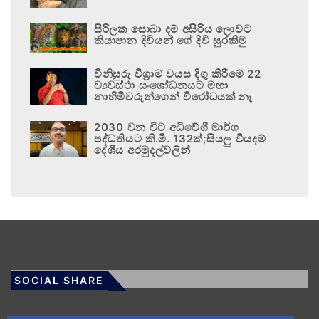
සිරිලක සොබා දම් අසිරිය ලොවට
කියාපාන දිවියන් ගේ දිවි සුරකිමු
විනිසුරු විශ්‍රාම වයස දිගු කිරීමේ 22
ව්‍යවස්ථා සංශෝධනයට මහා
නාහිමිවරුන්ගෙන් විරෝධයක් නෑ
2030 වන විට අධිවේගී මාර්ග
පද්ධතියට කි.මී. 132ක්;සියලු වියදම්
දේශීය අරමුදල්වලින්
SOCIAL SHARE