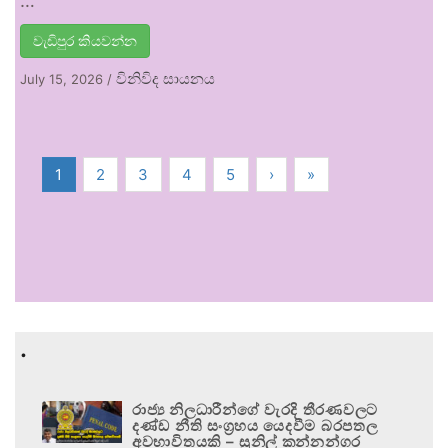
…
වැඩිපුර කියවන්න
විනිවිද සායනය
July 15, 2026
/
1
2
3
4
5
›
»
.
රාජ්‍ය නිලධාරීන්ගේ වැරදි තීරණවලට
දණ්ඩ නීති සංග්‍රහය යෙදවීම බරපතල
අවභාවිතයකි – සුනිල් කන්නන්ගර