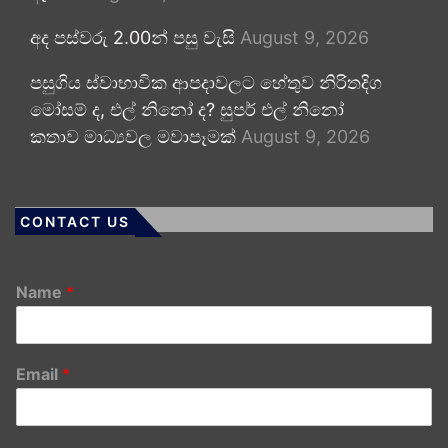
අද පස්වරු 2.00න් පසු වැසි
August 9, 2026
පසුගිය ස්වාභාවික ආපදාවලට හේතුව නිරිතදිග
මෝසම් ද, එල් නිනෝ ද? සුපර් එල් නිනෝ
කතාව මාධ්‍යවල මවාපෑමක්
August 9, 2026
CONTACT US
Name
*
Email
*