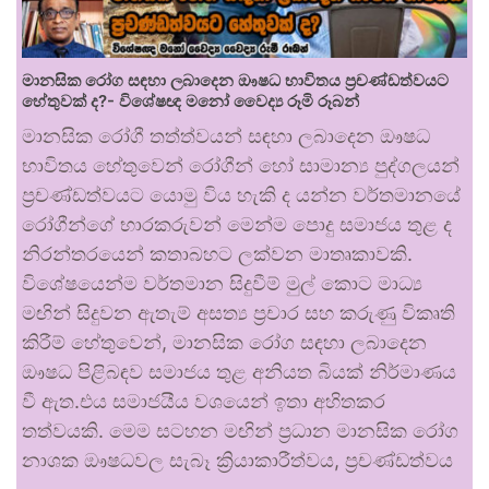
මානසික රෝග සඳහා ලබාදෙන ඖෂධ භාවිතය ප්‍රචණ්ඩත්වයට
හේතුවක් ද?- විශේෂඥ මනෝ වෛද්‍ය රූමි රූබන්
මානසික රෝගී තත්ත්වයන් සඳහා ලබාදෙන ඖෂධ
භාවිතය හේතුවෙන් රෝගීන් හෝ සාමාන්‍ය පුද්ගලයන්
ප්‍රචණ්ඩත්වයට යොමු විය හැකි ද යන්න වර්තමානයේ
රෝගීන්ගේ භාරකරුවන් මෙන්ම පොදු සමාජය තුළ ද
නිරන්තරයෙන් කතාබහට ලක්වන මාතෘකාවකි.
විශේෂයෙන්ම වර්තමාන සිදුවීම් මුල් කොට මාධ්‍ය
මඟින් සිදුවන ඇතැම් අසත්‍ය ප්‍රචාර සහ කරුණු විකෘති
කිරීම් හේතුවෙන්, මානසික රෝග සඳහා ලබාදෙන
ඖෂධ පිළිබඳව සමාජය තුළ අනියත බියක් නිර්මාණය
වී ඇත.එය සමාජයීය වශයෙන් ඉතා අහිතකර
තත්වයකි. මෙම සටහන මඟින් ප්‍රධාන මානසික රෝග
නාශක ඖෂධවල සැබෑ ක්‍රියාකාරීත්වය, ප්‍රචණ්ඩත්වය