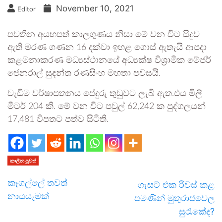
November 10, 2021
Editor
පවතින අයහපත් කාලගුණය නිසා මේ වන විට සිදුව
ඇති මරණ ගණන 16 දක්වා ඉහළ ගොස් ඇතැයි ආපදා
කළමනාකරණ මධ්‍යස්ථානයේ අධ්‍යක්ෂ විශ්‍රාමික මේජර්
ජෙනරාල් සුදන්ත රණසිංහ මහතා පවසයි.
වැඩිම වර්ෂාපතනය පේදුරු තුඩුවට ලැබී ඇත.එය මිලි
මීටර් 204 කි. මේ වන විට පවුල් 62,242 ක පුද්ගලයන්
17,481 විපතට පත්ව සිටිති.
කාලීන පුවත්
කෑගල්ලේ තවත්
ගැසට් එක රිවස් කළ
නායයෑමක්
පමණින් මුතුරාජවෙල
සුරැකේද?