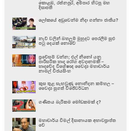
කොළඹ, රත්නපුර, අම්පාර හිටපු මහ
දිසාපති
ලෝකයේ අඩුවෙන්ම නිදා ගන්නා ජාතිය?
නැව් වලින් බහලුම් මුහුදට පෙරලීම සුළු
පටු දෙයක් නොවේ
ප්‍රවේසම් වන්න; එල් නිනෝ යනු
පාරිසරික හෘද රෝග අවදානමකි –
හෘදවේද විශේෂඥ වෛද්‍ය මහාචාර්ය
නාමල් විජයසිංහ
කුස තුළ සැඟවුණු නොනිදන කම්හල –
වෛද්‍ය සුගත් විජේවර්ධන
ගණිතය බැරිකම මෝඩකමක් ද?
මහාචාර්ය විමල් දිසානායක අභාවප්‍රාප්ත
වේ