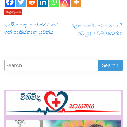
කාලීන පුවත්
ඉන්දීය හදවතක් බද්ධ කර
එළිමහනේ වෙහෙසකාරී
ගත් පාකිස්තානු යුවතිය
කටයුතු අවම කරන්න