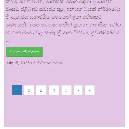
කිරීම් හේතුවෙන්, මානසික රෝග සඳහා ලබාදෙන
ඖෂධ පිළිබඳව සමාජය තුළ අනියත බියක් නිර්මාණය
වී ඇත.එය සමාජයීය වශයෙන් ඉතා අහිතකර
තත්වයකි. මෙම සටහන මඟින් ප්‍රධාන මානසික රෝග
නාශක ඖෂධවල සැබෑ ක්‍රියාකාරීත්වය, ප්‍රචණ්ඩත්වය
…
වැඩිපුර කියවන්න
විනිවිද සායනය
July 15, 2026
/
1
2
3
4
5
›
»