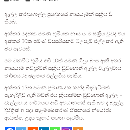
ඇල්ල කරඳගොල්ල ප්‍රදේශයේ නායයෑමක් සක්‍රිය වී
තිබේ.
අක්කර දෙකක පමණ භූමියක නාය යාම සක්‍රිය වුවද එය
අක්කර 30ක පමණ වපසරියකට බලපෑම් එල්ලකර ඇති
බව පැවසේ.
මේ වනවිට භූමිය අඩි 10ක් පමණ ගිලා බැස ඇති අතර
නායයාම තවදුරටත් සක්‍රිය වුවහොත් ඇල්ල වැල්ලවාය
මාර්ගයටද බලපෑම් එල්ලවිය හැකිය.
අක්කර 15ක පමණ ප්‍රමාණයක කන්ද බිඳවැටීමක්
පැහැදිලිව ඇති බවත් එය ක්‍රියාත්මක වුවහොත් ඇල්ල –
වැල්ලවාය මාර්ගයට දැඩි අවධානමක් ඇති බව ද බදුල්ල
දිස්ත්‍රික් ආපදා කළමණාකරණ ඒකකයේ නියෝජ්‍ය
අධ්‍යක්ෂ, උදය කුමාර මහතා පැවසීය.