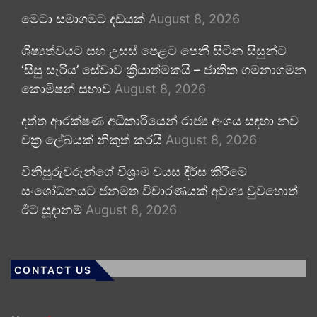
මෙටා සමාගමට දඩයක්
August 8, 2026
ශිෂ්‍යත්වයට සහ උසස් පෙළට පෙනී සිටින සිසුන්ට
‘සිසු සැරිය’ සේවාව ක්‍රියාත්මකයි – ජාතික ගමනාගමන
කොමිෂන් සභාව
August 8, 2026
දත්ත ආරක්ෂණ අධිකාරියෙන් රාජ්‍ය අංශය සඳහා නව
චක්‍ර ලේඛයක් නිකුත් කරයි
August 8, 2026
විනිසුරුවරුන්ගේ විශ්‍රාම වයස දීර්ඝ කිරීමේ
සංශෝධනයට ජනමත විචාරණයක් අවශ්‍ය වුවහොත්
ඊට සූදානම්
August 8, 2026
CONTACT US