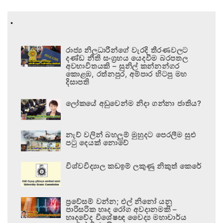
.
රාජ්‍ය නිලධාරීන්ගේ වැරදි තීරණවලට
දණ්ඩ නීති සංග්‍රහය යෙදවීම බරපතල
අවභාවිතයකි – සුනිල් කන්නන්ගර
කොළඹ, රත්නපුර, අම්පාර හිටපු මහ
දිසාපති
ලෝකයේ අඩුවෙන්ම නිදා ගන්නා ජාතිය?
නැව් වලින් බහලුම් මුහුදට පෙරලීම සුළු
පටු දෙයක් නොවේ
විශ්වවිද්‍යාල කඩඉම් ලකුණු නිකුත් කෙරේ
ප්‍රවේසම් වන්න; එල් නිනෝ යනු
පාරිසරික හෘද රෝග අවදානමකි –
හෘදවේද විශේෂඥ වෛද්‍ය මහාචාර්ය