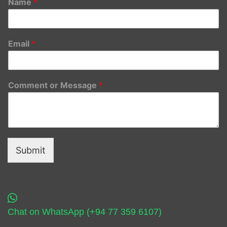
Name
*
Email
*
Comment or Message
*
Submit
Chat on WhatsApp (+94 77 359 6107)