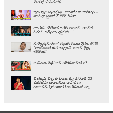
නාමල් විජයසිංහ
කුස තුළ සැඟවුණු නොනිදන කම්හල –
වෛද්‍ය සුගත් විජේවර්ධන
අපරාධ නීතියේ පරම පදනම හෙවත්
වරදට සරිලන දඬුවම
විනිසුරුවන්ගේ විශ්‍රාම වයස දීර්ඝ කිරීම
“දොවාගත් කිරි කළයට ගොම මුසු
කිරීමක්”
ගණිතය බැරිකම මෝඩකමක් ද?
විනිසුරු විශ්‍රාම වයස දිගු කිරීමේ 22
ව්‍යවස්ථා සංශෝධනයට මහා
නාහිමිවරුන්ගෙන් විරෝධයක් නෑ