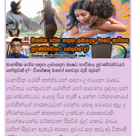
මානසික රෝග සඳහා ලබාදෙන ඖෂධ භාවිතය ප්‍රචණ්ඩත්වයට
හේතුවක් ද?- විශේෂඥ මනෝ වෛද්‍ය රූමි රූබන්
මානසික රෝගී තත්ත්වයන් සඳහා ලබාදෙන ඖෂධ
භාවිතය හේතුවෙන් රෝගීන් හෝ සාමාන්‍ය පුද්ගලයන්
ප්‍රචණ්ඩත්වයට යොමු විය හැකි ද යන්න වර්තමානයේ
රෝගීන්ගේ භාරකරුවන් මෙන්ම පොදු සමාජය තුළ ද
නිරන්තරයෙන් කතාබහට ලක්වන මාතෘකාවකි.
විශේෂයෙන්ම වර්තමාන සිදුවීම් මුල් කොට මාධ්‍ය
මඟින් සිදුවන ඇතැම් අසත්‍ය ප්‍රචාර සහ කරුණු විකෘති