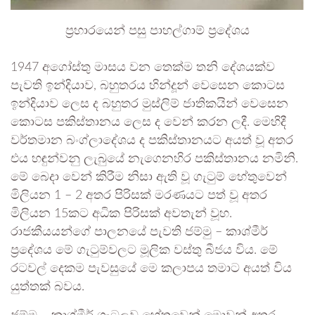
ප්‍රහාරයෙන් පසු පාහල්ගාම් ප්‍රදේශය
1947 අගෝස්තු මාසය වන තෙක්ම තනි දේශයක්ව
පැවති ඉන්දියාව, බහුතරය හින්දූන් වෙසෙන කොටස
ඉන්දියාව ලෙස ද බහුතර මුස්ලිම් ජාතිකයින් වෙසෙන
කොටස පකිස්තානය ලෙස ද වෙන් කරන ලදී. මෙහිදී
වර්තමාන බංග්ලාදේශය ද පකිස්තානයට අයත් වූ අතර
එය හඳුන්වනු ලැබුයේ නැගෙනහිර පකිස්තානය නමිනි.
මේ බෙදා වෙන් කිරීම නිසා ඇති වූ ගැටුම් හේතුවෙන්
මිලියන 1 – 2 අතර පිරිසක් මරණයට පත් වූ අතර
මිලියන 15කට අධික පිරිසක් අවතැන් වූහ.
රාජකීයයන්ගේ පාලනයේ පැවති ජම්මු – කාශ්මීර්
ප්‍රදේශය මේ ගැටුම්වලට මූලික වස්තු බීජය විය. මේ
රටවල් දෙකම පැවසුයේ මෙ කලාපය තමාට අයත් විය
යුත්තක් බවය.