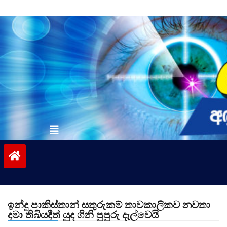
Skip
to
content
vinivida.lk
ඉන්දු පාකිස්තාන් සතුරුකම් තාවකාලිකව නවතා
දමා තිබියදීත් යුද ගිනි පුපුරු දැල්වෙයි