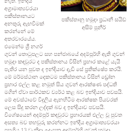
නැත. ඉන්දීය
අග්‍රාමාත්‍යවරයා
පකිස්තානයට
පකිස්තානු හමුදා ප්‍රධානී සයිඩ්
අනතුරු ඇඟවීමක්
අසිම් පුනීර්
කරන්නේ මේ
අතරවාරයේය.
එමෙන්ම ශ්‍රී නගර්
ගුවන් තොටුපලට සහ පන්ජාබයේ අදම්පූර්හි ඇති ගුවන්
හමුදා කඳවුරට ද පකිස්තානය විසින් ප්‍රහාර කළේ යැයි
පැතිර යන පුවත ද ඉන්දියාව දැඩි සේ ප්‍රතික්ෂේප කරයි.
මේ මර්මස්ථාන දෙකටම පකිස්තානය විසින් ඩ්‍රෝන
ප්‍රහාර එල්ල කළ නමුත් සිය ගුවන් ආරක්ෂණ පද්ධති
මගින් ඒවා සාර්ථකව ව්‍යර්ථ කළ බව ඉන්දියාව පවසයි.
මේ අවස්ථාවේ විදුලිය ඇනහිටීම ආරක්ෂක පියවරක්
ලෙස සිදු කරන ලද්දක් බව ද ඉන්දියාව පවසයි.
විශේෂයෙන් අදම්පුර් කඳවුරට ප්‍රහාරයක් එල්ල වූ පුවත
අසත්‍ය බව තහවුරු කරන්නට ඉන්දීය අග්‍රාමාත්‍යවරයා
පසුගිය 13 වැනිදා උදෑසන අදම්පූර්හි ගුවන් හමුදා