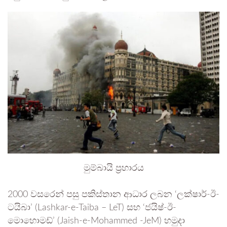
මුම්බායි ප්‍රහාරය
2000 වසරෙන් පසු පකිස්තාන ආධාර ලබන ‘ලක්ෂාර්-ඊ-
ටයිබා’ (Lashkar-e-Taiba – LeT) සහ ‘ජයිෂ්-ඊ-
මොහොමඩ්’ (Jaish-e-Mohammed -JeM) හමුදා