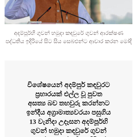
අදම්පූර්හි ගුවන් හමුදා කඳවුරේ ගුවන් ආරක්ෂණ
පද්ධතිය ඉදිරියේ සිට සිය සෙබළුන්ට ආචාර කරන මෝදි
විශේෂයෙන් අදම්පුර් කඳවුරට
ප්‍රහාරයක් එල්ල වූ පුවත
අසත්‍ය බව තහවුරු කරන්නට
ඉන්දීය අග්‍රාමාත්‍යවරයා පසුගිය
13 වැනිදා උදෑසන අදම්පූර්හි
ගුවන් හමුදා කඳවුරේ ගුවන්