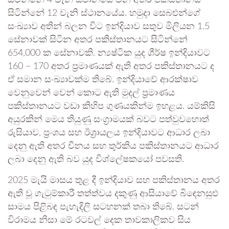
සිටින්නේ 12 වැනි ස්ථානයේය. හමුදා සෙබළුන්ගේ
සංඛ්‍යාව අතින් බලන විට ඉන්දියාව සතුව මිලියන 1.5
සේනාවක් සිටින අතර පකිස්තානයට සිටින්නේ
654,000 ක සේනාවකි. න්‍යෂ්ටික යුද ශීර්ෂ ඉන්දියාවට
160 – 170 අතර ප්‍රමාණයක් ඇති අතර පකිස්තානයට ද
ඒ සමාන සංඛ්‍යාවක්ම තිබේ. ඉන්දියාවේ ආරක්ෂාව
වෙනුවෙන් වෙන් කොට ඇති මුදල් ප්‍රමාණය
පකිස්තානයට වඩා කිහිප ගුණයකින්ම ඉහළය. යම්කිසි
අයුරකින් මෙය තියුණු සංග්‍රාමයක් බවට පත්වුවහොත්
රුසියාව, ප්‍රංශය සහ ඊශ්‍රායලය ඉන්දියාවට ආධාර ලබා
දෙනු ඇති අතර චීනය සහ තුර්කිය පකිස්තානයට ආධාර
ලබා දෙනු ඇති බව යුද විශ්ලේෂකයෝ පවසති.
2025 මැයි මාසය තුළ දී ඉන්දියාව සහ පකිස්තානය අතර
ඇති වූ ගැටුම්කාරී තත්ත්වය දකුණු ආසියාවේ බිඳෙනසුළු
සාමය පිළිබඳ පැහැදිලි සටහනක් තබා තිබේ. සටන්
විරාමය නිසා මේ රටවල් දෙක තාවකාලිකව සිය