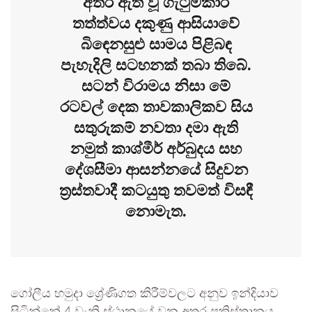
අතර ඇති වූ ගැටුම්කාරී
තත්ත්වය දකුණු ආසියාවේ
බිඳෙනසුළු සාමය පිළිබඳ
පැහැදිලි සටහනක් තබා තිබේ.
සටන් විරාමය නිසා මේ
රටවල් දෙක තාවකාලිකව සිය
සතුරුකම් නවතා දමා ඇති
නමුත් කාශ්මීර් අර්බුදය සහ
දේශසීමා ආසන්නයේ සිදුවන
ත්‍රස්තවාදී කටයුතු තවමත් විසඳී
නොමැත.
ගෝලීය හමුදා ශ්‍රේණිගත කිරීම්වලට අනුව ඉන්දියාව
සිටින්නේ 4 වැනි ස්ථානයේ වන අතර පකිස්තානය