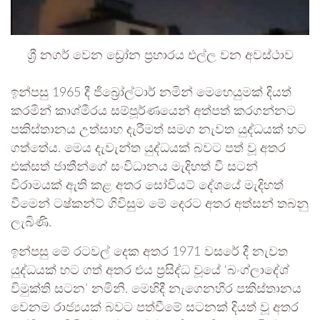
ශ්‍රී නගර් වෙන ඩ්‍රෝන ප්‍රහාරය එල්ල වන අවස්ථාව
ඉන්පසු 1965 දී ජිබ්‍රෝල්ටාර් නමින් මෙහෙයුමක් දියත්
කරමින් කාශ්මීරය සම්පූර්ණයෙන් අත්පත් කරගන්නට
පකිස්තානය උත්සාහ දැරීමත් සමග නැවත යුද්ධයක් හට
ගත්තේය. මෙය දැවැන්ත යුද්ධයක් බවට පත් වූ අතර
එක්සත් ජාතීන්ගේ සංවිධානය මැදිහත් වී සටන්
විරාමයක් ඇති කළ අතර සෝවියට් දේශයේ මැදිහත්
වීමෙන් ටෂ්කන්ට් ගිවිසුම මේ දෙරට අතර අත්සන් තබනු
ලැබිණි.
ඉන්පසු මේ රටවල් දෙක අතර 1971 වසරේ දී නැවත
යුද්ධයක් හට ගත් අතර එය ප්‍රසිද්ධ වූයේ ‘බංග්ලාදේශ්
විමුක්ති සටන’ නමිනි. මෙහිදී නැගෙනහිර පකිස්තානය
වෙනම රාජ්‍යයක් බවට පත්වීමේ සටනක් දියත් වූ අතර