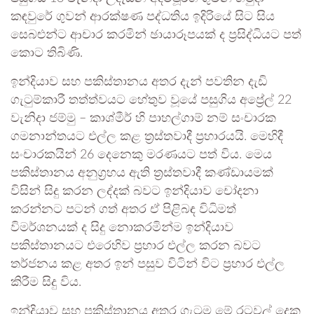
කඳවුරේ ගුවන් ආරක්ෂණ පද්ධතිය ඉදිරියේ සිට සිය
සෙබළුන්ට ආචාර කරමින් ඡායාරූපයක් ද ප්‍රසිද්ධියට පත්
කොට තිබිණි.
ඉන්දියාව සහ පකිස්තානය අතර දැන් පවතින දැඩි
ගැටුම්කාරී තත්ත්වයට හේතුව වූයේ පසුගිය අප්‍රේල් 22
වැනිදා ජම්මු – කාශ්මීර් හි පාහල්ගාම් නම් සංචාරක
ගමනාන්තයට එල්ල කළ ත්‍රස්තවාදී ප්‍රහාරයයි. මෙහිදී
සංචාරකයින් 26 දෙනෙකු මරණයට පත් විය. මෙය
පකිස්තානය අනුග්‍රහය ඇති ත්‍රස්තවාදී කණ්ඩායමක්
විසින් සිදු කරන ලද්දක් බවට ඉන්දියාව චෝදනා
කරන්නට පටන් ගත් අතර ඒ පිළිබඳ විධිමත්
විමර්ශනයක් ද සිදු නොකරමින්ම ඉන්දියාව
පකිස්තානයට එරෙහිව ප්‍රහාර එල්ල කරන බවට
තර්ජනය කළ අතර ඉන් පසුව විටින් විට ප්‍රහාර එල්ල
කිරීම සිදු විය.
ඉන්දියාව සහ පකිස්තානය අතර ගැටුම මේ රටවල් දෙක