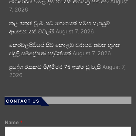
මහාචාර්ය විමල් දිසානායක අභාවප්‍රාප්ත වේ
August
7, 2026
කල් ඉකුත් වූ ඖෂධ තොගයක් සමඟ සැපයුම්
ආයතනයක් වටලයි
August 7, 2026
කෙරවලපිටියේ සිට කොළඹ වරායට තවත් භූගත
විදුලි සම්ප්‍රේෂණ පද්ධතියක්
August 7, 2026
ප්‍රදේශ රැසකට මිලිමීටර 75 ඉක්ම වූ වැසි
August 7,
2026
CONTACT US
Name
*