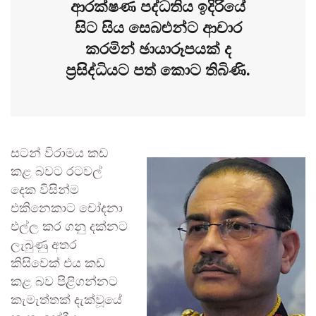
ආරක්ෂණ පද්ධතිය ඉදිරියේ
සිට සිය සෙබළුන්ට ආචාර
කරමින් ඡායාරූපයක් ද
ප්‍රසිද්ධියට පත් කොට තිබිණි.
සටන් විරාමය කඩ
කළ බවට රටවල්
දෙක විසින්ම
එකිනෙකාට චෝදනා
එල්ල කර ගනු දක්නට
ලැබුණු අතර
කිසිවෙක් එය කඩ
කළ බව පිළිගන්නට
කැමැත්තක් දැක්වූයේ