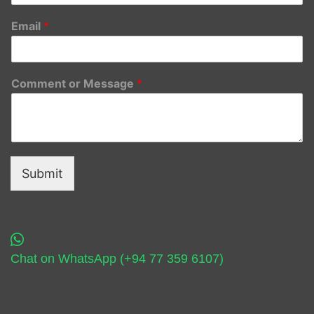
Email
*
Comment or Message
*
Submit
Chat on WhatsApp (+94 77 359 6107)