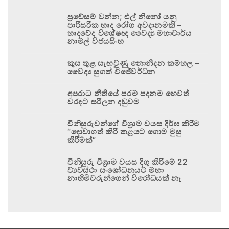
ප්‍රවේසම් වන්න; එල් නිනෝ යනු
පාරිසරික හෘද රෝග අවදානමකි –
හෘදවේද විශේෂඥ වෛද්‍ය මහාචාර්ය
නාමල් විජයසිංහ
කුස තුළ සැඟවුණු නොනිදන කම්හල –
වෛද්‍ය සුගත් විජේවර්ධන
අපරාධ නීතියේ පරම පදනම හෙවත්
වරදට සරිලන දඬුවම
විනිසුරුවන්ගේ විශ්‍රාම වයස දීර්ඝ කිරීම
“දොවාගත් කිරි කළයට ගොම මුසු
කිරීමක්”
විනිසුරු විශ්‍රාම වයස දිගු කිරීමේ 22
ව්‍යවස්ථා සංශෝධනයට මහා
නාහිමිවරුන්ගෙන් විරෝධයක් නෑ