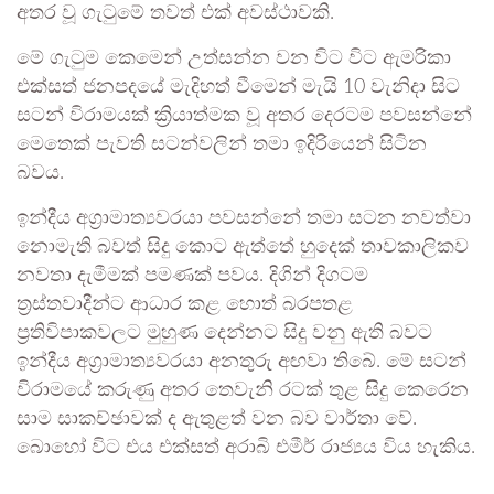
අතර වූ ගැටුමේ තවත් එක් අවස්ථාවකි.
මේ ගැටුම කෙමෙන් උත්සන්න වන විට විට ඇමරිකා
එක්සත් ජනපදයේ මැදිහත් වීමෙන් මැයි 10 වැනිදා සිට
සටන් විරාමයක් ක්‍රියාත්මක වූ අතර දෙරටම පවසන්නේ
මෙතෙක් පැවති සටන්වලින් තමා ඉදිරියෙන් සිටින
බවය.
ඉන්දීය අග්‍රාමාත්‍යවරයා පවසන්නේ තමා සටන නවත්වා
නොමැති බවත් සිදු කොට ඇත්තේ හුදෙක් තාවකාලිකව
නවතා දැමීමක් පමණක් පවය. දිගින් දිගටම
ත්‍රස්තවාදීන්ට ආධාර කළ හොත් බරපතළ
ප්‍රතිවිපාකවලට මුහුණ දෙන්නට සිදු වනු ඇති බවට
ඉන්දීය අග්‍රාමාත්‍යවරයා අනතුරු අඟවා තිබේ. මේ සටන්
විරාමයේ කරුණු අතර තෙවැනි රටක් තුළ සිදු කෙරෙන
සාම සාකච්ඡාවක් ද ඇතුළත් වන බව වාර්තා වේ.
බොහෝ විට එය එක්සත් අරාබි එමීර් රාජ්‍යය විය හැකිය.