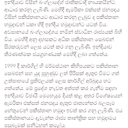
ඉන්දියාව විසින් බංග්ලාදේශ් ජාතිකවාදී නායකයින්ට
ආධාර කරනු ලැබිණි. මෙහිදී ඇමරිකා එක්සත් ජනපදය
විසින් පකිස්තානයට ආධාර කරනු ලැබුව ද පකිස්තාන
හමුදාවන් ධකා හිදී ඉන්දීය හමුදාවන්ට යටත් විය.
අවසානයේ බංග්ලාදේශය නමින් ස්වාධීන රාජ්‍යයක් බිහි
විය. මෙහිදී අනූ දහසකට අධික පකිස්තාන සෙබළුන්
සිරකරුවන් ලෙස යටත් කර ගනු ලැබිණි. ඉන්දියාව
තීරණාත්මක ජයග්‍රහණයක් මෙහිදී ලබා ගත්තේය.
1999 දී කාර්ගිල් හි මර්මස්ථාන කිහිපයකට පකිස්තාන
සෙබළුන් සහ යුද පුහුණුව ලත් පිරිසක් ඇතුළු වීමට ගත්
උත්සාහයේ ප්‍රතිඵලයක් ලෙස කාර්ගිල් අර්බුදය හට
ගත්තේය. මේ ප්‍රදේශ නැවත අත්පත් කර ගැනීම සඳහා
ඉන්දියාව විජායි මෙහෙයුම දියත් කළ අතර විශේෂයෙන්
ඇමරිකා එක්සත් ජනපදය ඇතුළු ජාත්‍යන්තර බලපෑම
හේතුවෙන් පකිස්තාන හමුදා ඉවත් කර ගනු ලැබිණි. එය
පකිස්තානයට දැවැන්ත රාජ්‍ය තාන්ත්‍රික සහ හමුදාමය
පසුබෑමක් සනිටුහන් කළේය.