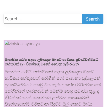
මානසික රෝග සඳහා ලබාදෙන ඖෂධ භාවිතය ප්‍රචණ්ඩත්වයට
හේතුවක් ද?- විශේෂඥ මනෝ වෛද්‍ය රූමි රූබන්
මානසික රෝගී තත්ත්වයන් සඳහා ලබාදෙන ඖෂධ
භාවිතය හේතුවෙන් රෝගීන් හෝ සාමාන්‍ය පුද්ගලයන්
ප්‍රචණ්ඩත්වයට යොමු විය හැකි ද යන්න වර්තමානයේ
රෝගීන්ගේ භාරකරුවන් මෙන්ම පොදු සමාජය තුළ ද
නිරන්තරයෙන් කතාබහට ලක්වන මාතෘකාවකි.
විශේෂයෙන්ම වර්තමාන සිදුවීම් මුල් කොට මාධ්‍ය