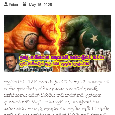
May 15, 2025
Editor
පසුගිය මැයි 12 වැනිදා රාත්‍රියේ මිනිත්තු 22 ක කාලයක්
ජාතිය අමතමින් ඉන්දීය අග්‍රාමාත්‍ය නරේන්ද්‍ර මෝදි,
පකිස්තානය සටන් විරාමය කඩ කරන්නට උත්සාහ
දරන්නේ නම් ‘සිංදූර්’ මෙහෙයුම නැවත ක්‍රියාත්මක
කරන බවට අනතුරු ඇඟවූයේය. පසුගිය මැයි 10 වැනිදා