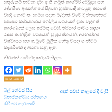
සතුරුකම් නවතා දමා ඇති නමුත් කාශ්මීර් අර්බුදය සහ
දේශසීමා ආසන්නයේ සිදුවන ත්‍රස්තවාදී කටයුතු තවමත්
විසඳී නොමැත. සාමය සඳහා මැදිහත් වීමේ දී ජාත්‍යන්තර
පජාවේ කාර්යභාරය ගෝලීය වශයෙන් ඉතා වැදගත්
කාරණයක් ලෙස ඉස්මතු වෙයි. තිරසාර සාමය සඳහා
රාජ්‍ය තාන්ත්‍රික වශයෙන් වූ ප්‍රයත්නයන්, අන්‍යෝන්‍ය
විශ්වාසය සහ ගැටුමේ මූලික හේතු විසඳා ගැනීමට
කැපවීමක් ද අවශ්‍ය වනු ඇත.
නිරංජන් චාමින්ද කරුණාතිලක
එතෙර - මෙතෙර
බිල් ගේට්ස් සිය
අදත් සවස් කාලයේ දී වැසි
ධනස්කන්ධය පරිත්‍යාග
කිරීමට සැරසෙයි