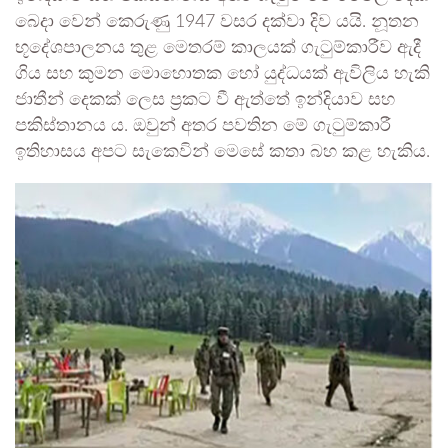
බෙදා වෙන් කෙරුණු 1947 වසර දක්වා දිව යයි. නූතන
භූදේශපාලනය තුළ මෙතරම් කාලයක් ගැටුම්කාරීව ඇදී
ගිය සහ කුමන මොහොතක හෝ යුද්ධයක් ඇවිලිය හැකි
ජාතීන් දෙකක් ලෙස ප්‍රකට වී ඇත්තේ ඉන්දියාව සහ
පකිස්තානය ය. ඔවුන් අතර පවතින මේ ගැටුම්කාරී
ඉතිහාසය අපට සැකෙවින් මෙසේ කතා බහ කළ හැකිය.