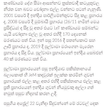
කණ්ඩායම් දේශ සීමා ආසන්නව ත්‍රස්තවාදී කටයුතුවල
නිරත වන බවට චෝදනා එල්ල වන්නට පටන් ගැනුණි.
2001 වසරේ දී ඉන්දීය පාර්ලිමේන්තුවට සිදු කළ ප්‍රහාරය
ද, 2008 වසරේ දී මුම්බායි ප්‍රහාරය (26/11 නමින් මෙය
ප්‍රසිද්ධය) ද සිදු වූ අතර එයට LeT කණ්ඩායම සම්බන්ධ
යැයි චෝදනා එල්ල වූ අතර එහිදී 170 දෙනෙක්
මරණයට පත් විය. ඉන් පසු 2016 දී පතන්කොට් සහ
ඌරි ප්‍රහාරය ද, 2019 දී පුල්වාමා මරාගෙන මැරෙන
ප්‍රහාරය ද සිදු විය. පුල්වාමා ප්‍රහාරයෙන් ඉන්දීය සෙබළුන්
40 ක් මරණයට පත් විය.
පුල්වාමා ප්‍රහාරයෙන් පසු ඉන්දියාව පකිස්තානයේ
බලාකොත් හි JeM කඳවුරක් ඉලක්ක කරමින් ගුවන්
ප්‍රහාරයක් එල්ල කළ අතර එහිදී පකිස්තානය එල්ල කළ
ප්‍රති ප්‍රහාරයෙන් ඉන්දීය ගුවන් නියමුවකු අල්ලා ගත්
නමුත් පසුව නිදහස් කරන ලදී.
පසුගිය අප්‍රේල් 22 වැනිදා සිදුවන්නේ මේ රටවල් දෙක