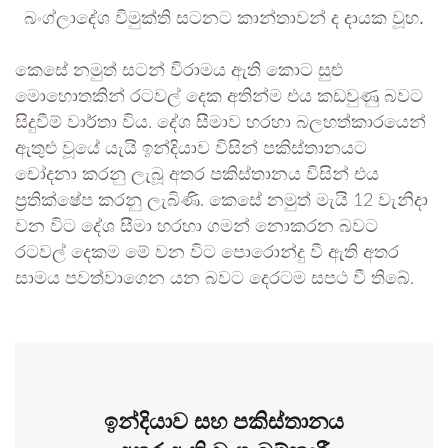
බංග්ලාදේශ විමුක්ති සටනට කාන්තාවන් ද දායක වූහ.
කෙසේ නමුත් සටන් විරාමය ඇති කොට සුළු
මොහොතකින් රටවල් දෙක අතින්ම එය කඩවුණු බවට
සිදුවීම් වාර්තා විය. දේශ සීමාව හරහා බලහත්කාරයෙන්
ඇතුළු වූයේ යැයි ඉන්දියාව විසින් පකිස්තානයට
චෝදනා කරනු ලැබූ අතර පකිස්තානය විසින් එය
ප්‍රතික්ෂේප කරනු ලැබිණි. කෙසේ නමුත් මැයි 12 වැනිදා
වන විට දේශ සීමා හරහා ගමන් නොකරන බවට
රටවල් දෙකම මේ වන විට පොරොන්දු වී ඇති අතර
සාමය පවත්වාගෙන යන බවට දෙරටම සපථ වී තිබේ.
ඉන්දියාව සහ පකිස්තානය