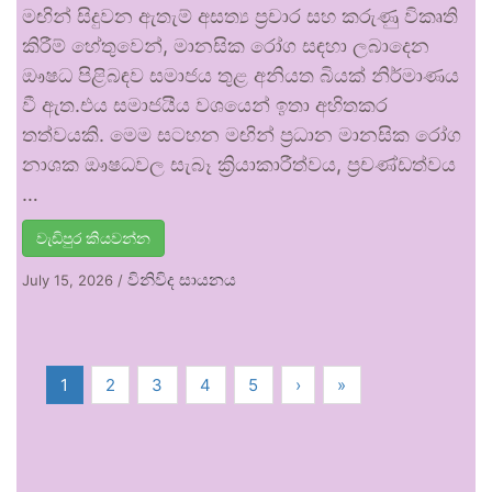
මඟින් සිදුවන ඇතැම් අසත්‍ය ප්‍රචාර සහ කරුණු විකෘති
කිරීම් හේතුවෙන්, මානසික රෝග සඳහා ලබාදෙන
ඖෂධ පිළිබඳව සමාජය තුළ අනියත බියක් නිර්මාණය
වී ඇත.එය සමාජයීය වශයෙන් ඉතා අහිතකර
තත්වයකි. මෙම සටහන මඟින් ප්‍රධාන මානසික රෝග
නාශක ඖෂධවල සැබෑ ක්‍රියාකාරීත්වය, ප්‍රචණ්ඩත්වය
…
වැඩිපුර කියවන්න
විනිවිද සායනය
July 15, 2026
/
1
2
3
4
5
›
»