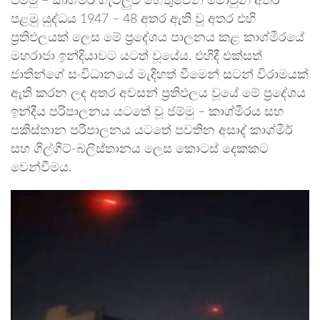
ජම්මු – කාශ්මීර් ගැටලුව හේතුවෙන් මොවුන් අතර
පළමු යුද්ධය 1947 – 48 අතර ඇති වූ අතර එහි
ප්‍රතිඵලයක් ලෙස මේ ප්‍රදේශය පාලනය කළ කාශ්මීරයේ
මහරාජා ඉන්දියාවට යටත් වූයේය. එහිදී එක්සත්
ජාතීන්ගේ සංවිධානයේ මැදිහත් වීමෙන් සටන් විරාමයක්
ඇති කරන ලද අතර අවසන් ප්‍රතිඵලය වූයේ මේ ප්‍රදේශය
ඉන්දීය පරිපාලනය යටතේ වූ ජම්මු – කාශ්මීරය සහ
පකිස්තාන පරිපාලනය යටතේ පවතින අසාද් කාශ්මීර්
සහ ගිල්ගිට්-බලිස්තානය ලෙස කොටස් දෙකකට
වෙන්වීමය.