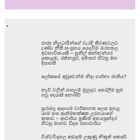
.
රාජ්‍ය නිලධාරීන්ගේ වැරදි තීරණවලට
දණ්ඩ නීති සංග්‍රහය යෙදවීම බරපතල
අවභාවිතයකි – සුනිල් කන්නන්ගර
කොළඹ, රත්නපුර, අම්පාර හිටපු මහ
දිසාපති
ලෝකයේ අඩුවෙන්ම නිදා ගන්නා ජාතිය?
නැව් වලින් බහලුම් මුහුදට පෙරලීම සුළු
පටු දෙයක් නොවේ
සුරාබදු ආදායම වාර්තාගත ලෙස ඉහළ
යාම සහ ආත්මභක්ෂක උරගයාගේ
කතාව – ආචාර්ය ප්‍රණීත් අභයසුන්දර
හිටපු මානව විද්‍යා මහාචාර්ය
විශ්වවිද්‍යාල කඩඉම් ලකුණු නිකුත් කෙරේ