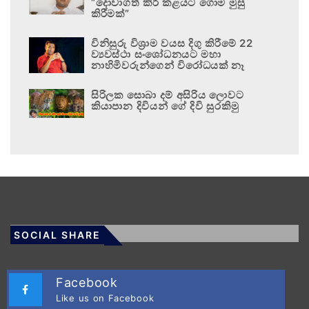
“දොවාගත් කිරි කළයට ගොම මුසු
කිරීමක්”
විනිසුරු විශ්‍රාම වයස දිගු කිරීමේ 22
ව්‍යවස්ථා සංශෝධනයට මහා
නාහිමිවරුන්ගෙන් විරෝධයක් නෑ
සිරිලක සොබා දම් අසිරිය ලොවට
කියාපාන දිවියන් ගේ දිවි සුරකිමු
SOCIAL SHARE
Facebook
Like us on Facebook