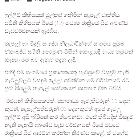
ඉල්ලීම් කිහි­ප­යක් මුල්කර ගනි­මින් තැපැල් වෘත්තීය
සමිති කිහි­ප­යක් ඊයේ (17) මධ්‍යම රාත්‍රියේ සිට අඛණ්ඩ
වැඩ­ව­ර්ජ­න­යක් ඇර­ඹීය.
තැපැල් හා විදුලි සංදේශ නිල­ධා­රීන්ගේ සංග­මය ප්‍රමුඛ
ඒකා­බද්ධ සමිති පෙර­මුණ විසින් කොළ­ඹදී මාධ්‍ය හමු­වක්
කැඳවා මේ බව දැනුම් දෙන ලදි.
එහිදී එම සංග­මයේ ප්‍රකා­ශ­ක­යකු පැව­සුවේ විස­ඳුම් නැති
ගැට­ලු­ව­ලට විස­ඳුම් ඉල්ලා පව­ත්වන මේ වර්ජ­න­යට රට
පුරා සිය­ලුම තැපැල් සේව­ක­යන් සහ­භාගි වන බවයි.
“රජ­යන් කිහි­ප­ය­ක­ටත්, ජන­මාධ්‍ය ඇමැ­ති­ව­රුන් 11 දෙන­
කු­ටත්, තැපැ­ල්ප­ති­ව­රුන් 03 දෙන­කු­ටත් අපේ ගැටලු
ඉල්ලීම් අපි ඉදි­රි­පත් කර තිබෙ­නවා. එසේ තිබි­ය­දීත් විස­ඳුම්
නැති තැනයි අඛණ්ඩ වැඩ වර්ජ­න­යක් ඊයේ මධ්‍යම
රාත්‍රියේ සිට ආරම්භ කරන්න තීර­ණය කළේ. ඒ වගේම