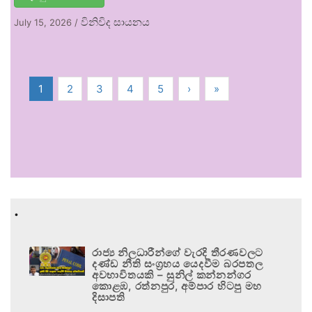
විනිවිද සායනය
July 15, 2026
/
1
2
3
4
5
›
»
.
රාජ්‍ය නිලධාරීන්ගේ වැරදි තීරණවලට
දණ්ඩ නීති සංග්‍රහය යෙදවීම බරපතල
අවභාවිතයකි – සුනිල් කන්නන්ගර
කොළඹ, රත්නපුර, අම්පාර හිටපු මහ
දිසාපති