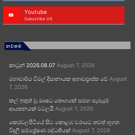
Youtube
Subscribe US
නවතම
කාටූන් 2026.08.07
August 7, 2026
මහාචාර්ය විමල් දිසානායක අභාවප්‍රාප්ත වේ
August
7, 2026
කල් ඉකුත් වූ ඖෂධ තොගයක් සමඟ සැපයුම්
ආයතනයක් වටලයි
August 7, 2026
කෙරවලපිටියේ සිට කොළඹ වරායට තවත් භූගත
විදුලි සම්ප්‍රේෂණ පද්ධතියක්
August 7, 2026