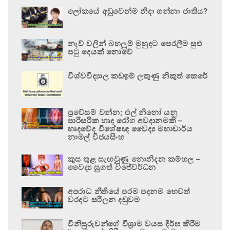
ලෝකයේ අඩුවෙන්ම නිදා ගන්නා ජාතිය?
නැව් වලින් බහලුම් මුහුදට පෙරලීම සුළු
පටු දෙයක් නොවේ
විශ්වවිද්‍යාල කඩඉම් ලකුණු නිකුත් කෙරේ
ප්‍රවේසම් වන්න; එල් නිනෝ යනු
පාරිසරික හෘද රෝග අවදානමකි –
හෘදවේද විශේෂඥ වෛද්‍ය මහාචාර්ය
නාමල් විජයසිංහ
කුස තුළ සැඟවුණු නොනිදන කම්හල –
වෛද්‍ය සුගත් විජේවර්ධන
අපරාධ නීතියේ පරම පදනම හෙවත්
වරදට සරිලන දඬුවම
විනිසුරුවන්ගේ විශ්‍රාම වයස දීර්ඝ කිරීම