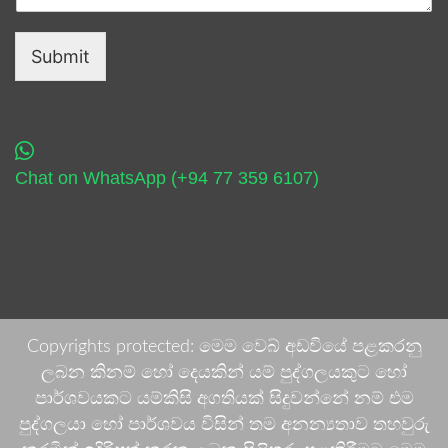
Submit
Chat on WhatsApp (+94 77 359 6107)
Copyrights protected: මෙම වෙබ් අඩවියේ පළකරනු
ලබන කිනම් හෝ දෙයකින් යම් පුද්ගලයකුට හෝ
පාර්ශවයකට යම්කිසි අගතියක් සිදුවන්නේ නම් එම
පුද්ගලයා හෝ පාර්ශවය විසින් තම අනන්‍යතාව තහවුරු