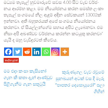
මධ්‍යම තැපැල් හුව­මා­රුවේ සවස 4.00 සිට වැඩ වර්ජ­
නය ආරම්භ කළා. මම නියෝ­ජ­නය කරන සමස්ත ලංකා
තැපැල් සංග­මයේ නිල ඇඳුම් අඳින සේව­ක­යන් 13002ක්
ඉන්නවා. අති බහු­ත­ර­යක් අපේ සංග­මය නියෝ­ජ­නය
කර­නවා. ඒ සිය­ල්ල­න්ගේම සහාය අපිට ලැබෙ­නවා. එම
නිසා අපි අඛ­ණ්ඩව වර්ජ­නය කරන්න කට­යුතු කර­නවා”
යැයි ද ඔහු වැඩි­දු­ර­ටත් කීවේය.
කාලීන පුවත්
මම එදා කංසා කැසිනෝ
කුරුණෑගල වැව රවුමේ
ගැන කී කතා දැන් ආණ්ඩුව
සුනඛයන් අටක් වස දී මෑරූ
පිළිගැනීම ගැන සතුටුයි
“පාපතර දෙසොයුරෝ” පලා
ගිහින්