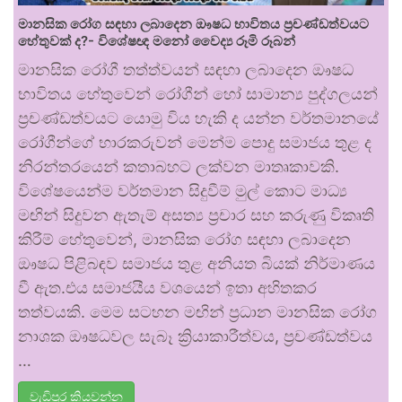
මානසික රෝග සඳහා ලබාදෙන ඖෂධ භාවිතය ප්‍රචණ්ඩත්වයට
හේතුවක් ද?- විශේෂඥ මනෝ වෛද්‍ය රූමි රූබන්
මානසික රෝගී තත්ත්වයන් සඳහා ලබාදෙන ඖෂධ
භාවිතය හේතුවෙන් රෝගීන් හෝ සාමාන්‍ය පුද්ගලයන්
ප්‍රචණ්ඩත්වයට යොමු විය හැකි ද යන්න වර්තමානයේ
රෝගීන්ගේ භාරකරුවන් මෙන්ම පොදු සමාජය තුළ ද
නිරන්තරයෙන් කතාබහට ලක්වන මාතෘකාවකි.
විශේෂයෙන්ම වර්තමාන සිදුවීම් මුල් කොට මාධ්‍ය
මඟින් සිදුවන ඇතැම් අසත්‍ය ප්‍රචාර සහ කරුණු විකෘති
කිරීම් හේතුවෙන්, මානසික රෝග සඳහා ලබාදෙන
ඖෂධ පිළිබඳව සමාජය තුළ අනියත බියක් නිර්මාණය
වී ඇත.එය සමාජයීය වශයෙන් ඉතා අහිතකර
තත්වයකි. මෙම සටහන මඟින් ප්‍රධාන මානසික රෝග
නාශක ඖෂධවල සැබෑ ක්‍රියාකාරීත්වය, ප්‍රචණ්ඩත්වය
…
වැඩිපුර කියවන්න