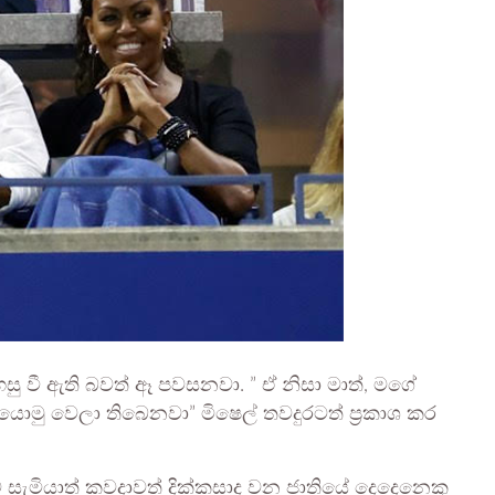
 වී ඇති බවත් ඈ පවසනවා. ” ඒ නිසා මාත්, මගේ
 යොමු වෙලා තිබෙනවා” මිෂෙල් තවදුරටත් ප්‍රකාශ කර
 සැමියාත් කවදාවත් දික්කසාද වන ජාතියේ දෙදෙනෙකු