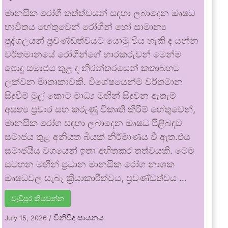
මානසික රෝගී තත්ත්වයන් සඳහා ලබාදෙන ඖෂධ
භාවිතය හේතුවෙන් රෝගීන් හෝ සාමාන්‍ය
පුද්ගලයන් ප්‍රචණ්ඩත්වයට යොමු විය හැකි ද යන්න
වර්තමානයේ රෝගීන්ගේ භාරකරුවන් මෙන්ම
පොදු සමාජය තුළ ද නිරන්තරයෙන් කතාබහට
ලක්වන මාතෘකාවකි. විශේෂයෙන්ම වර්තමාන
සිදුවීම් මුල් කොට මාධ්‍ය මඟින් සිදුවන ඇතැම්
අසත්‍ය ප්‍රචාර සහ කරුණු විකෘති කිරීම් හේතුවෙන්,
මානසික රෝග සඳහා ලබාදෙන ඖෂධ පිළිබඳව
සමාජය තුළ අනියත බියක් නිර්මාණය වී ඇත.එය
සමාජයීය වශයෙන් ඉතා අහිතකර තත්වයකි. මෙම
සටහන මඟින් ප්‍රධාන මානසික රෝග නාශක
ඖෂධවල සැබෑ ක්‍රියාකාරීත්වය, ප්‍රචණ්ඩත්වය …
වැඩිපුර කියවන්න
විනිවිද සායනය
July 15, 2026
/