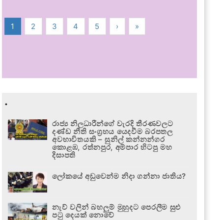
1
2
3
4
5
›
»
.
රාජ්‍ය නිලධාරීන්ගේ වැරදි තීරණවලට
දණ්ඩ නීති සංග්‍රහය යෙදවීම බරපතල
අවභාවිතයකි – සුනිල් කන්නන්ගර
කොළඹ, රත්නපුර, අම්පාර හිටපු මහ
දිසාපති
ලෝකයේ අඩුවෙන්ම නිදා ගන්නා ජාතිය?
නැව් වලින් බහලුම් මුහුදට පෙරලීම සුළු
පටු දෙයක් නොවේ