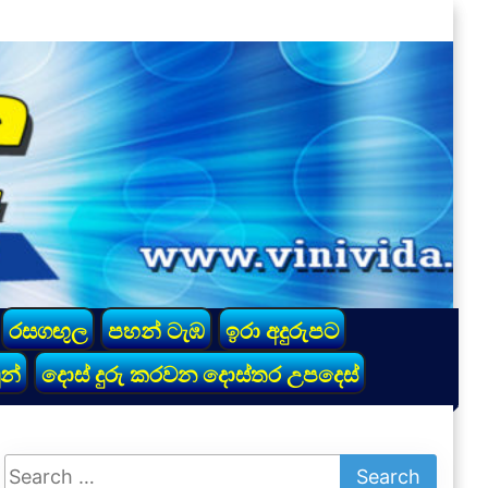
රසගඟුල
පහන් ටැඹ
ඉරා අදුරුපට
න්
දොස් දුරු කරවන දොස්තර උපදෙස්