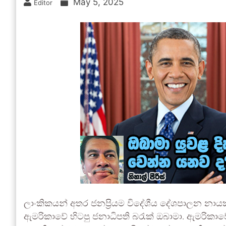
May 5, 2025
Editor
ලාංකිකයන් අතර ජනප්‍රියම විදේශීය දේශපාලන නාය
ඇමරිකාවේ හිටපු ජනාධිපති බරැක් ඔබාමා. ඇමරිකාවේ