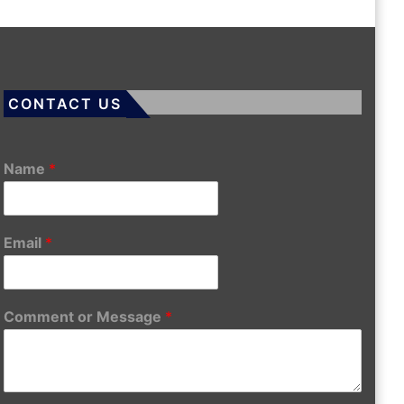
CONTACT US
Name
*
Email
*
Comment or Message
*