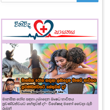
මානසික රෝග සඳහා ලබාදෙන ඖෂධ භාවිතය
ප්‍රචණ්ඩත්වයට හේතුවක් ද?- විශේෂඥ මනෝ වෛද්‍ය රූමි
රූබන්