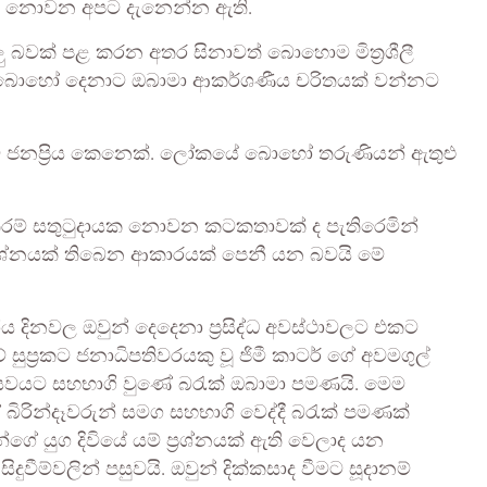
යන් නොවන අපට දැනෙන්න ඇති.
ු බවක් පළ කරන අතර සිනාවත් බොහොම මිත්‍රශීලී
බොහෝ දෙනාට ඔබාමා ආකර්ශණීය චරිතයක් වන්නට
ම ජනප්‍රිය කෙනෙක්. ලෝකයේ බොහෝ තරුණියන් ඇතුළු
රම් සතුටුදායක නොවන කටකතාවක් ද පැතිරෙමින්
ප්‍රශ්නයක් තිබෙන ආකාරයක් පෙනී යන බවයි මේ
ය දිනවල ඔවුන් දෙදෙනා ප්‍රසිද්ධ අවස්ථාවලට එකට
ප්‍රකට ජනාධිපතිවරයකු වූ ජිමී කාටර් ගේ අවමගුල්
උත්සවයට සහභාගි වුණේ බරැක් ඔබාමා පමණයි. මෙම
බිරින්දෑවරුන් සමග සහභාගි වෙද්දී බරැක් පමණක්
න්ගේ යුග දිවියේ යම් ප්‍රශ්නයක් ඇති වෙලාද යන
ීම්වලින් පසුවයි. ඔවුන් දික්කසාද වීමට සූදානම්