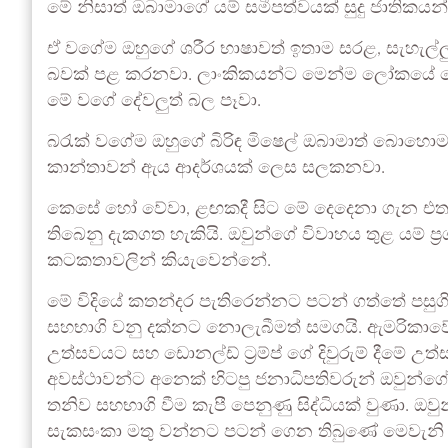
මේ නිසාත් ඔබාමාගේ යම් සමීපත්වයක් සුදු ජාතික
ඒ වගේම ඔහුගේ ශරීර භාෂාවත් ඉතාම සරළ, සැහැල්ල
බවක් පළ කරනවා. ලාංකිකයන්ට මෙන්ම ලෝකයේ 
මේ වගේ දේවලුත් බල පෑවා.
බරැක් වගේම ඔහුගේ බිරිඳ මිෂෙල් ඔබාමාත් බොහො
කාන්තාවන් ඇය ආදර්ශයක් ලෙස සලකනවා.
කෙසේ හෝ වේවා, ළඟකදී සිට මේ දෙදෙනා ගැන එත
තිබෙනු දැකගත හැකියි. ඔවුන්ගේ විවාහය තුළ යම් 
කටකතාවලින් කියැවෙන්නේ.
මේ විදියේ කතන්දර පැතිරෙන්නට පටන් ගත්තේ පසුගි
සහභාගි වනු දක්නට නොලැබීමත් සමගයි. ඇමරිකාවේ සු
උත්සවයට සහ ඩොනල්ඩ් ට්‍රම්ප් ගේ දිවුරුම් දීමේ 
අවස්ථාවන්ට අනෙක් හිටපු ජනාධිපතිවරුන් ඔවුන්ගේ 
තනිව සහභාගි වීම කැපී පෙනුණු සිද්ධියක් වුණා. ඔවු
සැකසංකා මතු වන්නට පටන් ගෙන තිබුණේ මෙවැනි සිදුව