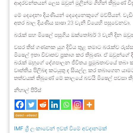
ආදරවන්තයන් ලෙස ඔවුන් මුලින්ම ගිහින් තිබුණේ චිත
මේ දෙදෙනා දියණියන් දෙදෙනෙකුගේ මව්පියන්. වැඩි
අතර බාල දියණිය සාෂා 23 වැනි වියෙහි පසුවෙනවා.
බරැක් සහ මිෂෙල් පසුගිය ඔක්තෝබර් 3 වැනි දින ඔව
වසර තිස් ගණනක යුග දිවිය තුළ තමාට බරැක්ව රුස්ස
මිෂෙල් ඉතා විවෘතව ප්‍රකාශ කර තිබුණා. ඒ ඔවුන්ගේ 
බරැක් ඔහුගේ දේශපාලන ජීවිතය ප්‍රමුඛතාවයේ තබා ක
වෘත්තිය පිලිබඳ කටයුතු ද සියල්ල කර තබාගෙන යාම
තත්වයක් තිබුණේ මේ කාලයේ බවයි මිෂෙල් පවසා ත
නිහාල් පීරිස්
එතෙර - මෙතෙර
IMF ශ්‍රී ලංකාවෙන් ඉවත් වීමේ අවදානමක්