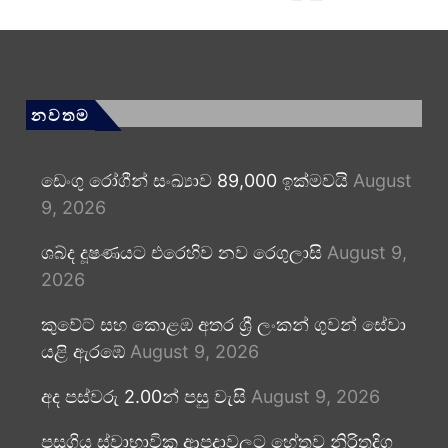
නවතම
ඩෙංගු රෝගීන් සංඛ්‍යාව 89,000 ඉක්මවයි
August
9, 2026
ශබ්ද දූෂණයට එරෙහිව නව රෙගුලාසි
August 9,
2026
කුවේට් සහ කොළඹ අතර ශ්‍රී ලංකන් ගුවන් සේවා
යළි ඇරඹේ
August 9, 2026
අද පස්වරු 2.00න් පසු වැසි
August 9, 2026
පසුගිය ස්වාභාවික ආපදාවලට හේතුව නිරිතදිග