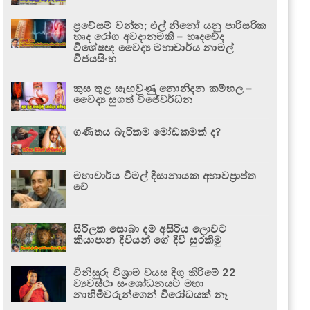
ප්‍රවේසම් වන්න; එල් නිනෝ යනු පාරිසරික
හෘද රෝග අවදානමකි – හෘදවේද
විශේෂඥ වෛද්‍ය මහාචාර්ය නාමල්
විජයසිංහ
කුස තුළ සැඟවුණු නොනිදන කම්හල –
වෛද්‍ය සුගත් විජේවර්ධන
ගණිතය බැරිකම මෝඩකමක් ද?
මහාචාර්ය විමල් දිසානායක අභාවප්‍රාප්ත
වේ
සිරිලක සොබා දම් අසිරිය ලොවට
කියාපාන දිවියන් ගේ දිවි සුරකිමු
විනිසුරු විශ්‍රාම වයස දිගු කිරීමේ 22
ව්‍යවස්ථා සංශෝධනයට මහා
නාහිමිවරුන්ගෙන් විරෝධයක් නෑ