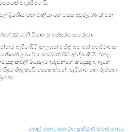
්‍රපටයක් නැරඹීමට යි.
මල් දියණිය වන මාලියා ගේ වයස අවුරුදු 26 ක් වන
ුන්ගේ 32 වැනි විවාහ සංවත්සරය සැමරුවා.
න්නට බැරිව සිටි කාලයක් ද තිබූ බව එක් අවස්ථාවක
දියණියන් ළමා විය ගෙවමින් සිටි අවදියේදී යි. එකල
ටයුතු කරද්දී මිෂෙල්ට දරුවන්ගේ කටයුතු ද, ඇගේ
ට සිදුව තිබූ බවයි පෙනෙන්නේ. සැමියාව නොරුස්සන
ිබුණේ.
පොල් කොට මත රඟ දැක්වුණු සමාජ නාට්‍ය