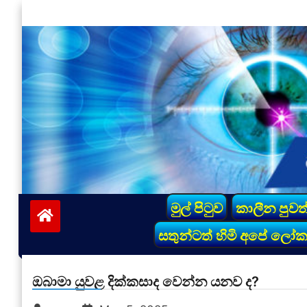
Skip
to
content
vinivida.lk
මුල් පිටුව
කාලීන පුවත
සතුන්ටත් හිමි අපේ ලෝ
ඔබාමා යුවළ දික්කසාද වෙන්න යනව ද?