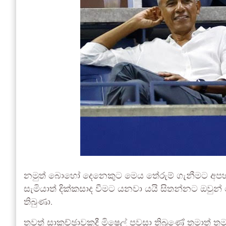
නමුත් බොහෝ දෙනෙකුට මෙය තේරුම් ගැනීමට අපහසු
සැමියාත් දික්කසාද වීමට යනවා යයි සිතන්නට ඔවුන්
තිබුණා.
තවත් සාකච්ඡාවකදී මිෂෙල් පවසා තිබුණේ තමාත් තම