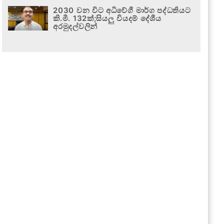
2030 වන විට අධිවේගී මාර්ග පද්ධතියට
කි.මී. 132ක්;සියලු වියදම් දේශීය
අරමුදල්වලින්