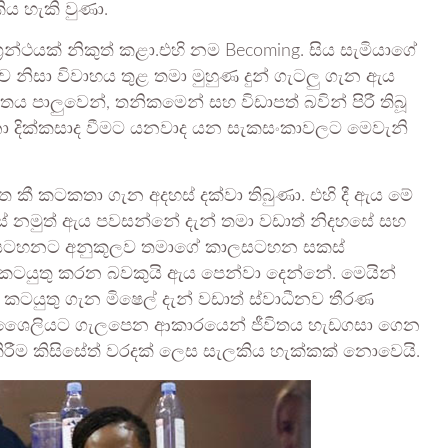
ය හැකි වුණා.
්ථයක් නිකුත් කළා.එහි නම Becoming. සිය සැමියාගේ
 නිසා විවාහය තුළ තමා මුහුණ දුන් ගැටලු ගැන ඇය
පාලුවෙන්, තනිකමෙන් සහ විඩාපත් බවින් පිරී තිබූ
ා දික්කසාද වීමට යනවාද යන සැකසංකාවලට මෙවැනි
 කී කටකතා ගැන අදහස් දක්වා තිබුණා. එහි දී ඇය මේ
සේ නමුත් ඇය පවසන්නේ දැන් තමා වඩාත් නිදහසේ සහ
කාලසටහනට අනුකූලව තමාගේ කාලසටහන සකස්
ුතු කරන බවකුයි ඇය පෙන්වා දෙන්නේ. මෙයින්
යුතු ගැන මිෂෙල් දැන් වඩාත් ස්වාධීනව තීරණ
ීවන ශෛලියට ගැලපෙන ආකාරයෙන් ජීවිතය හැඩගසා ගෙන
ිරීම කිසිසේත් වරදක් ලෙස සැලකිය හැක්කක් නොවෙයි.