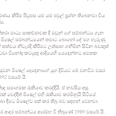
ය කිරීම පිටුපස යම් යම් පවුල් ප්‍රශ්න තිබෙනවා විය
ා.
රා මාධ්‍ය සාකච්ඡාවක දී ඔවුන් ගේ සම්බන්ධය ගැන
යේ මිෂෙල් සම්බන්ධයෙන් තමාට බොහෝ දේ මග හැරුණු
 ඒ තත්වය නිවැරදි කිරීමට උත්සාහ ගනිමින් සිටින බවකුත්
ට වඩා විනෝද කටයුතු ආදියෙහි යෙදෙන්නට අමතක
 පසුවන මිෂෙල් දෙදෙනාගේ යුග දිවියට මේ වනවිට වසර
992 වසරේ යි.
ිඥ සමාගමක රැකියාව කරද්දීයි. ඒ නවසිය අසූ
ද්දීත් මිෂෙල් එහි රැකියාව කරමිනුයි සිටියේ.
බා දීමට මිෂෙල්ව පත් කර තිබූ බව සඳහන් වෙනවා.
ර ආදර සම්බන්ධය ආරම්භ වී තිබුණේ 1989 වසරේ යි.