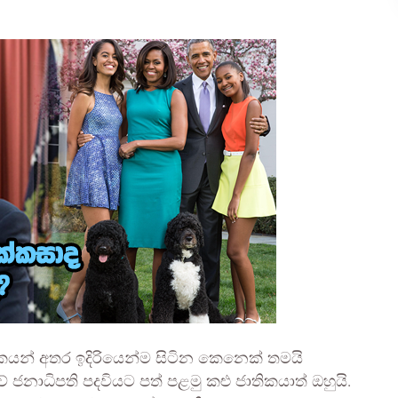
කයන් අතර ඉදිරියෙන්ම සිටින කෙනෙක් තමයි
 ජනාධිපති පදවියට පත් පළමු කළු ජාතිකයාත් ඔහුයි.