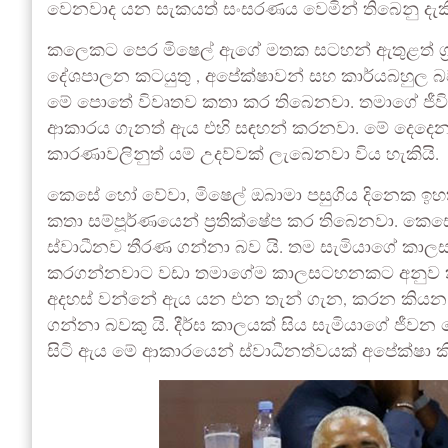
වෙනවාද යන සැකයත් සංසරණය වෙමින් තිබෙනු දැකි
කලෙකට පෙර මිෂෙල් ඇගේ මතක සටහන් ඇතුළත් ග්‍රන
දේශපාලන කටයුතු , අපේක්ෂාවන් සහ කාර්යබහුල බව
මේ පොතේ විවෘතව කතා කර තිබෙනවා. තමාගේ ජීවිතය 
ආකාරය ගැනත් ඇය එහි සඳහන් කරනවා. මේ දෙදෙන
කාරණාවලිනුත් යම් උදව්වක් ලැබෙනවා විය හැකියි.
කෙසේ හෝ වේවා, මිෂෙල් ඔබාමා පසුගිය දිනෙක ඉහත
කතා සම්පූර්ණයෙන් ප්‍රතික්ෂේප කර තිබෙනවා. කෙ
ස්වාධීනව තීරණ ගන්නා බව යි. තම සැමියාගේ 
කරගන්නවාට වඩා තමාගේම කාලසටහනකට අනුව කටය
අදහස් වන්නේ ඇය යන එන තැන් ගැන, කරන කියන කට
ගන්නා බවකු යි. දීර්ඝ කාලයක් සිය සැමියාගේ ජ
සිටි ඇය මේ ආකාරයෙන් ස්වාධීනත්වයක් අපේක්ෂා ක