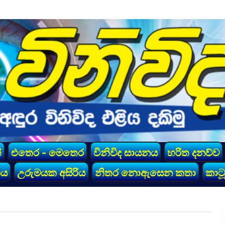
්
එතෙර - මෙතෙර
විනිවිද සායනය
හරිත දනව්ව
කය
උරුමයක අසිරිය
නිතර නොඇසෙන කතා
කාටූ