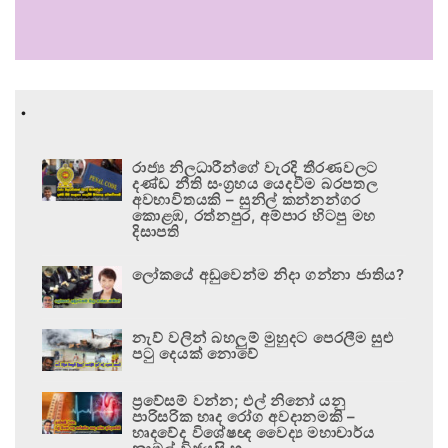
.
රාජ්‍ය නිලධාරීන්ගේ වැරදි තීරණවලට
දණ්ඩ නීති සංග්‍රහය යෙදවීම බරපතල
අවභාවිතයකි – සුනිල් කන්නන්ගර
කොළඹ, රත්නපුර, අම්පාර හිටපු මහ
දිසාපති
ලෝකයේ අඩුවෙන්ම නිදා ගන්නා ජාතිය?
නැව් වලින් බහලුම් මුහුදට පෙරලීම සුළු
පටු දෙයක් නොවේ
ප්‍රවේසම් වන්න; එල් නිනෝ යනු
පාරිසරික හෘද රෝග අවදානමකි –
හෘදවේද විශේෂඥ වෛද්‍ය මහාචාර්ය