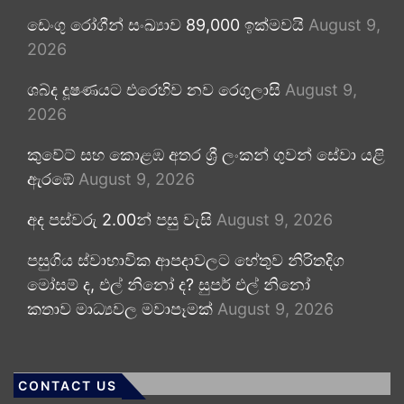
ඩෙංගු රෝගීන් සංඛ්‍යාව 89,000 ඉක්මවයි
August 9,
2026
ශබ්ද දූෂණයට එරෙහිව නව රෙගුලාසි
August 9,
2026
කුවේට් සහ කොළඹ අතර ශ්‍රී ලංකන් ගුවන් සේවා යළි
ඇරඹේ
August 9, 2026
අද පස්වරු 2.00න් පසු වැසි
August 9, 2026
පසුගිය ස්වාභාවික ආපදාවලට හේතුව නිරිතදිග
මෝසම් ද, එල් නිනෝ ද? සුපර් එල් නිනෝ
කතාව මාධ්‍යවල මවාපෑමක්
August 9, 2026
CONTACT US