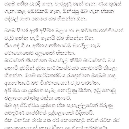
ඔබේ අතීත වැරදි ගැන, වැරදුණු තැන් ගැන, ණය තුරුස්
ගැන, කළ මෝඩකම් ගැන, මිනිස්සු ඔබ ගැන හිතන
දේවල් ගැන නෙමේ ඔබ හිතන්න ඕන.
ඔබේ සිතේ ඇති අසීමිත බලය හා ආකර්ෂණ ශක්තියෙන්
වැඩ ගන්න හැටි ගැනයි ඔබ හිතන්න ඕන.
ගිය දේ ගියා. අතීතය අතීතයටම බාරදීලා හැම
මොහොතෙම අලුතෙන් හිතන්න.
බාධාවන් කියන්නෙ මායාවල්. කිසිම බාධාවකට බය
නොවී දවසින් දවස සාර්ථකත්වයට යනවාමයි කියලා
හිතන්න. ඔබේ සාර්ථකත්වය රැඳෙන්නෙ ඔබේම හෘද
අභ්‍යන්තරේ බව විශ්වාසයෙන් වැඩ කරන්න.
අපි මිය යා යුත්තෙ සැබෑ නොවුණු සිහින, ඉටු නොවූ
බලාපොරොත්තු එක්ක නෙවේ.
ඔබ අද ජීවත්විය යුත්තෙ හිත සැහැල්ලූවෙන් පිරුණු
සම්පූර්ණ තෘප්තිමත් පුද්ගලයෙක් විදිහටයි.
එක ධනවත් රාජ්‍යයක රජ කෙනෙකුට තවත් රටක රජ
කෙනෙකුගෙන් ඉතා වටිනා තෑග්ගක් හම්බවුණා.