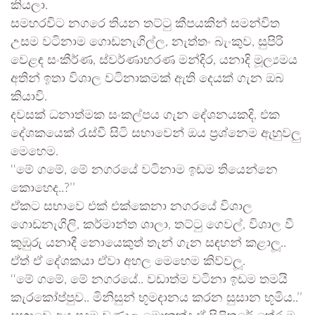
කියලා.
සමහරවිට නගරෙ තියන තට්ටු කීපයකින් සමන්විත
උසම වටිනාම ගොඩනැගිල්ල, නැත්තං බැංකුව, සුපිරි
වෙළඳ සංකීර්ණ, ස්වර්ණාභරණ මන්දිර, යනාදි මූල්‍යමය
අතින් ඉතා විශාල වටිනාකමක් ඇති දෙයක් ගැන ඔබ
කියාවි.
දවසක් ධනාත්මක සංකල්පය ගැන දේශනයකදි, එක
දේශකයෙක් රැස්වී සිටි සභාවෙන් ඔය ප්‍රශ්නෙම ඇහුවලු
මෙහෙම.
‘‘මේ ගමේ, මේ නගරයේ වටිනාම ඉඩම තියෙන්නෙ
කොහෙද..?’’
ඒකට සභාවෙ එක් එක්කෙනා නගරයේ විශාල
ගොඩනැගිලි, කර්මාන්ත ශාලා, තට්ටු ගෙවල්, විශාල වී
කුඹුරු යනාදී නොයෙකුත් තැන් ගැන සඳහන් කළාලූ..
ඒත් ඒ දේශකයා ඒවා අහල මෙහෙම කිව්වලූ.
‘‘මේ ගමේ, මේ නගරයේ.. වඩාත්ම වටිනා ඉඩම තමයි
කැරකෝප්පුව.. මිනිසුන් භූමදානය කරන සුසාන භූමිය..’’