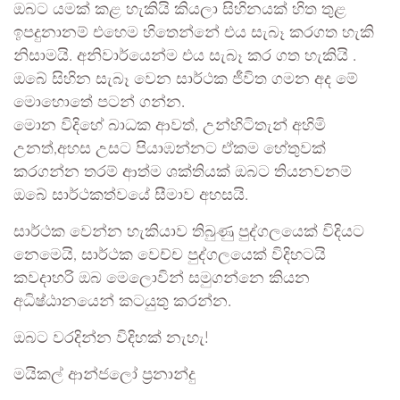
ඔබට යමක් කළ හැකියි කියලා සිහිනයක් හිත තුළ
ඉපදුනානම් එහෙම හිතෙන්නේ එය සැබෑ කරගත හැකි
නිසාමයි. අනිවාර්යෙන්ම එය සැබෑ කර ගත හැකියි .
ඔබේ සිහින සැබෑ වෙන සාර්ථක ජීවිත ගමන අද මේ
මොහොතේ පටන් ගන්න.
මොන විදිහේ බාධක ආවත්, උන්හිටිතැන් අහිමි
උනත්,අහස උසට පියාඹන්නට ඒකම හේතුවක්
කරගන්න තරම් ආත්ම ශක්තියක් ඔබට තියනවනම්
ඔබේ සාර්ථකත්වයේ සීමාව අහසයි.
සාර්ථක වෙන්න හැකියාව තිබුණු පුද්ගලයෙක් විදියට
නෙමෙයි, සාර්ථක වෙච්ච පුද්ගලයෙක් විදිහටයි
කවදාහරි ඔබ මෙලොවින් සමුගන්නෙ කියන
අධිෂ්ඨානයෙන් කටයුතු කරන්න.
ඔබට වරදින්න විදිහක් නැහැ!
මයිකල් ආන්ජලෝ ප්‍රනාන්දු