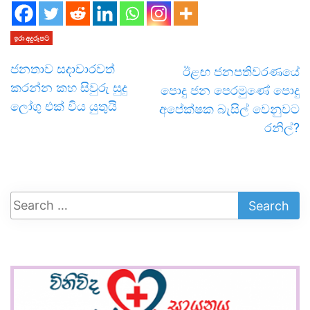
ඉරා අදුරුපට
ජනතාව සදාචාරවත්
ඊළඟ ජනපතිවරණයේ
කරන්න කහ සිවුරු සුදු
පොදු ජන පෙරමුණේ පොදු
ලෝගු එක් විය යුතුයි
අපේක්ෂක බැසිල් වෙනුවට
රනිල්?