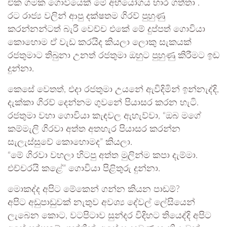
එක ගමක ගොවියෙක් මේ අභියෝගය භාර ගත්තා .
රට රාජ්‍ය වලින් ආපු දක්ෂතම ගිරව් පුහුණු
කරන්නන්ටත් බැරි වෙච්ච එකේ මේ දුප්පත් ගොවියා
කොහොම ඒ වැඩ කරයිද කියලා ලොකු සැකයක්
රජතුමාට තිබුනා උනත් රජතුමා ඔහුට පුහුණු කිරීමට ඉඩ
දුන්නා.
කෙසේ වෙතත්, එදා රජතුමා උයනේ ඇවිදිමින් ඉන්නැද්දි,
දැක්කා ගිරව් දෙන්නම ගුවනේ පියාසර කරන හැටි.
රජතුමා වහා ගොවියා කැඳවල ඇහැව්වා, “ඔබ මගේ
කම්මැලි ගිරවා අත්ත අතහැර පියාසර කරන්න
සැලැස්සුවේ කොහොමද” කියලා.
“මේ ගිරවා වහලා හිටපු අත්ත මුලින්ම කපා දැම්මා.
එච්චරයි කළේ” ගොවියා පිළිතුරු දුන්නා.
මොකද්ද අපිට මේකෙන් ගන්න කියන පාඩම්?
අපිට අඩුපාඩුවක් නැතුව අවශ්‍ය දේවල් ලේසියෙන්
ලැබෙන කොට, වටපිටාව සුන්දර විදිහට තියෙද්දි අපිට