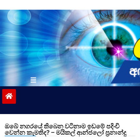
Skip
to
content
vinivida.lk
ඔබේ නගරයේ තිබෙන වටිනාම ඉඩමේ පදිංචි
වෙන්න කැමතිද? – මයිකල් ආන්ජලෝ ප්‍රනාන්දු