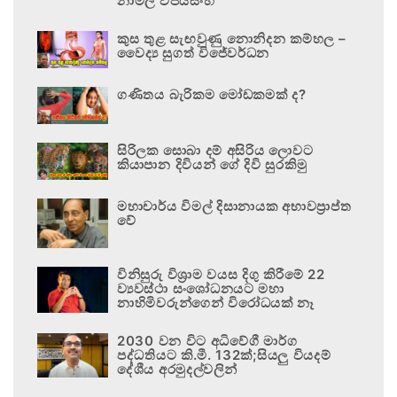
නාමල් විජයසිංහ
කුස තුළ සැඟවුණු නොනිදන කම්හල –
වෛද්‍ය සුගත් විජේවර්ධන
ගණිතය බැරිකම මෝඩකමක් ද?
සිරිලක සොබා දම් අසිරිය ලොවට
කියාපාන දිවියන් ගේ දිවි සුරකිමු
මහාචාර්ය විමල් දිසානායක අභාවප්‍රාප්ත
වේ
විනිසුරු විශ්‍රාම වයස දිගු කිරීමේ 22
ව්‍යවස්ථා සංශෝධනයට මහා
නාහිමිවරුන්ගෙන් විරෝධයක් නෑ
2030 වන විට අධිවේගී මාර්ග
පද්ධතියට කි.මී. 132ක්;සියලු වියදම්
දේශීය අරමුදල්වලින්