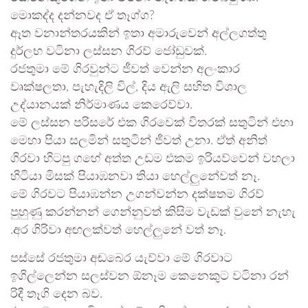
මොකද්ද දන්නවද ඒ තෑග්ග?
ඈත වනාන්තරයකින් ඉතා අමාරුවෙන් අල්ලගත්තු
දුර්ලභ වටිනා ලස්සන ගිරව් ජෝඩුවක්.
රජතුමා මේ ගිරවුන්ට ජීවත් වෙන්න අලංකාර
වෘක්ෂලතා, පැහැදිලි විල්, දිය ඇලි සහිත විශාල
උද්යානයක් නිර්මාණය කෙරෙව්වා.
මේ ලස්සන පරිසරේ එක ගිරවෙක් විතරක් සතුටින් එහා
මෙහා පියා සලමින් සතුටින් ජීවත් උනා. ඒත් අනිත්
ගිරවා හිටපු ගහේ අත්ත උඩම එකම ඉරියව්වෙන් වහලා
හිටියා මිසක් පියාඹනවා තියා හෙල්ලුනේවත් නෑ.
මේ ගිරවට පියාඹන්න උගන්වන්න දක්ෂතම ගිරව්
පුහුණු කරන්නන් ගෙන්නුවත් කිසිම වැඩක් වුනේ නැහැ
.අර ගිරිවා අඟලක්වත් හෙල්ලුනේ වත් නෑ.
පස්සේ රජතුමා අඬබෙර යැව්වා මේ ගිරවාට
ඉගිල්ලෙන්න සලස්වන ඕනෑම කෙනෙකුට වටිනා රන්
රිදී තෑගි දෙන බව.