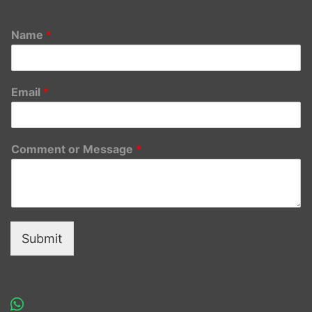
Name
*
Email
*
Comment or Message
*
Submit