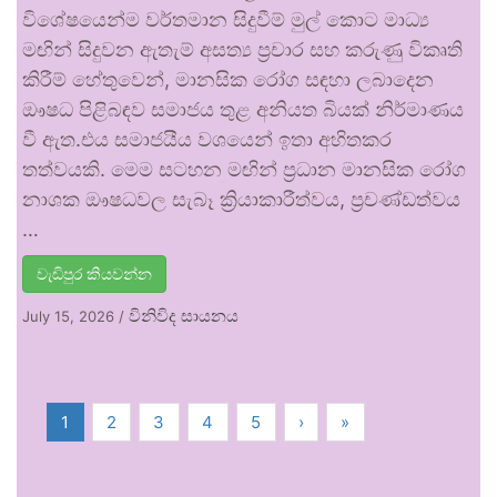
විශේෂයෙන්ම වර්තමාන සිදුවීම් මුල් කොට මාධ්‍ය
මඟින් සිදුවන ඇතැම් අසත්‍ය ප්‍රචාර සහ කරුණු විකෘති
කිරීම් හේතුවෙන්, මානසික රෝග සඳහා ලබාදෙන
ඖෂධ පිළිබඳව සමාජය තුළ අනියත බියක් නිර්මාණය
වී ඇත.එය සමාජයීය වශයෙන් ඉතා අහිතකර
තත්වයකි. මෙම සටහන මඟින් ප්‍රධාන මානසික රෝග
නාශක ඖෂධවල සැබෑ ක්‍රියාකාරීත්වය, ප්‍රචණ්ඩත්වය
…
වැඩිපුර කියවන්න
විනිවිද සායනය
July 15, 2026
/
1
2
3
4
5
›
»