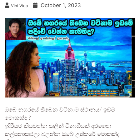
October 1, 2023
Vini Vida
ඔබේ නගරයේ තිබෙන වටිනාම ස්ථානය/ ඉඩම
මොකක්ද ?
ඉදිරියට කියවන්න කලින් විනාඩියක් අරගෙන
කල්පනාකරලා බලන්න ඔබේ උත්තරේ මොකක්ද