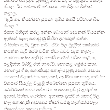
සභාවෙ අය පුදුම වුණාලූ මොකක්ද ඒ පිළිතුරේ තේරුම
කියල. ඊට පස්සෙ ඒ දේශකයා මේ විදිහට විස්තර
කළාලූ.
‘‘ඇයි මම කියන්නෙ සුසාන භූමිය තමයි වටිනාම බිම
කියල..?
එතන මිහිදන් කරල ඉන්න බොහෝ දෙනෙක් මියයන්න
ඇත්තේ සැබෑ නොවුණු සිහින දහසකුත් එක්ක.
ඒ සිහින සැබෑ වුනා නම් , ඒවා මිල මුදලින් තක්සේරු
කරන්න බැරි තරම් වටින ඒවා බවට සැක නැහැ ..
ගොඩනගන්න බැරි වූ කෝටි ගණන් වටින මාළිගා,
පළඳින්න බැරිවූ රන් භාණ්ඩ, නොකළ ශ්‍රේෂ්ඨ කතා,
නොගැයූ ගීත, නොකියවූ නොලියවුණු පොත්, සොයා
නොගත් විද්‍යාත්මක සත්‍යයන්, ආරම්භ නොකල සාර්ථක
ව්‍යාපාර සියල්ල වැළළී තිබෙන්නෙ සුසාන භූමියෙ..
යථාර්ථයක් බවට පත්කර ගත නොහැකි වූ දැවැන්ත
අදහස්, සිහින, යෝජනා, අනාගත දැක්මන් යනාදී මිල
කළ නොහැකි අද්‍රව්‍යමය නිදන් වස්තු තැන්පත්වෙලා
තියෙන්නෙ සුසාන භූමියෙ. ’’