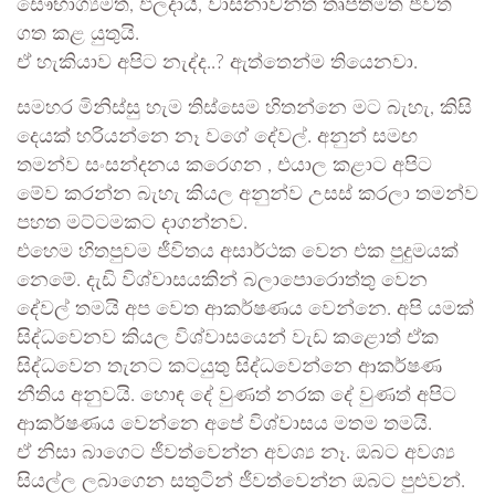
සෞභාග්‍යමත්, ඵලදායී, වාසනාවන්ත තෘප්තිමත් ජීවිත
ගත කළ යුතුයි.
ඒ හැකියාව අපිට නැද්ද..? ඇත්තෙන්ම තියෙනවා.
සමහර මිනිස්සු හැම තිස්සෙම හිතන්නෙ මට බැහැ, කිසි
දෙයක් හරියන්නෙ නෑ වගේ දේවල්. අනුන් සමඟ
තමන්ව සංසන්දනය කර‍ෙගන , එයාල කළාට අපිට
මේව කරන්න බැහැ කියල අනුන්ව උසස් කරලා තමන්ව
පහත මට්ටමකට දාගන්නව.
එහෙම හිතපුවම ජීවිතය අසාර්ථක වෙන එක පුදුමයක්
නෙමේ. දැඩි විශ්වාසයකින් බලාපොරොත්තු වෙන
දේවල් තමයි අප වෙත ආකර්ෂණය වෙන්නෙ. අපි යමක්
සිද්ධවෙනව කියල විශ්වාසයෙන් වැඩ කළොත් ඒක
සිද්ධවෙන තැනට කටයුතු සිද්ධවෙන්නෙ ආකර්ෂණ
නීතිය අනුවයි. හොඳ දේ වුණත් නරක දේ වුණත් අපිට
ආකර්ෂණය වෙන්නෙ අපේ විශ්වාසය මතම තමයි.
ඒ නිසා බාගෙට ජීවත්වෙන්න අවශ්‍ය නෑ. ඔබට අවශ්‍ය
සියල්ල ලබාගෙන සතුටින් ජීවත්වෙන්න ඔබට පුළුවන්.