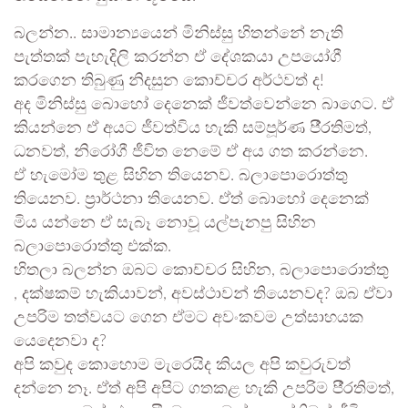
බලන්න.. සාමාන්‍යයෙන් මිනිස්සු හිතන්නේ නැති
පැත්තක් පැහැදිලි කරන්න ඒ දේශකයා උපයෝගී
කරගෙන තිබුණු නිදසුන කොච්චර අර්ථවත් ද!
අද මිනිස්සු බොහෝ දෙනෙක් ජීවත්වෙන්නෙ බාගෙට. ඒ
කියන්නෙ ඒ අයට ජීවත්විය හැකි සම්පූර්ණ පී‍්‍රතිමත්,
ධනවත්, නිරෝගී ජීවිත නෙමේ ඒ අය ගත කරන්නෙ.
ඒ හැමෝම තුළ සිහින තියෙනව. බලාපොරොත්තු
තියෙනව. ප‍්‍රාර්ථනා තියෙනව. ඒත් බොහෝ දෙනෙක්
මිය යන්නෙ ඒ සැබෑ නොවූ යල්පැනපු සිහින
බලාපොරොත්තු එක්ක.
හිතලා බලන්න ඔබට කොච්චර සිහින, බලාපොරොත්තු
, දක්ෂකම් හැකියාවන්, අවස්ථාවන් තියෙනවද? ඔබ ඒවා
උපරිම තත්වයට ගෙන ඒමට අවංකවම උත්සාහයක
යෙදෙනවා ද?
අපි කවුද කොහොම මැරෙයිද කියල අපි කවුරුවත්
දන්නෙ නෑ. ඒත් අපි අපිට ගතකළ හැකි උපරිම පී‍්‍රතිමත්,