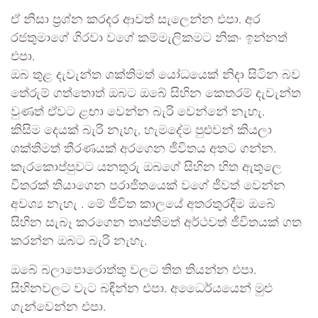
ඒ නිසා ප්‍රශ්න කරදර ආවත් සැලෙන්න එපා. අර
රජතුමාගේ ගිරවා වගේ කම්මැලිකමට නිකං ඉන්නත්
එපා.
ඔබ තුළ දැවැන්ත ශක්තිමත් යෝධයෙක් නිදා සිටින බව
තේරුම් ගත්තොත් ඔබට ඔබේ සිහින කෙතරම් දැවැන්ත
වුණත් ඒවට ළඟා වෙන්න බැරි වෙන්නේ නැහැ.
කිසිම දෙයක් බැරි නැහැ, හැමදේම පුළුවන් කියලා
ශක්තිමත් තීරණයක් අරගෙන ජීවිතය අතට ගන්න.
කැරකොප්පුවට යනතුරු ඔබගේ සිහින හිත ඇතුලෙ
විතරක් තියාගෙන පරාජිතයෙක් වගේ ජීවත් වෙන්න
අවශ්‍ය නැහැ . මේ ජීවිත කාලයේ අතරතුරදීම ඔබේ
සිහින සැබෑ කරගෙන තෘප්තිමත් අර්ථවත් ජීවිතයක් ගත
කරන්න ඔබට බැරි නැහැ.
ඔබේ බලාපොරොත්තු වලට තිත තියන්න එපා.
සිහිනවලට වැට බඳින්න එපා. අධෛර්යයෙන් මුළු
ගැන්වෙන්න එපා.