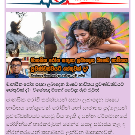
මානසික රෝග සඳහා ලබාදෙන ඖෂධ භාවිතය ප්‍රචණ්ඩත්වයට
හේතුවක් ද?- විශේෂඥ මනෝ වෛද්‍ය රූමි රූබන්
මානසික රෝගී තත්ත්වයන් සඳහා ලබාදෙන ඖෂධ
භාවිතය හේතුවෙන් රෝගීන් හෝ සාමාන්‍ය පුද්ගලයන්
ප්‍රචණ්ඩත්වයට යොමු විය හැකි ද යන්න වර්තමානයේ
රෝගීන්ගේ භාරකරුවන් මෙන්ම පොදු සමාජය තුළ ද
නිරන්තරයෙන් කතාබහට ලක්වන මාතෘකාවකි.