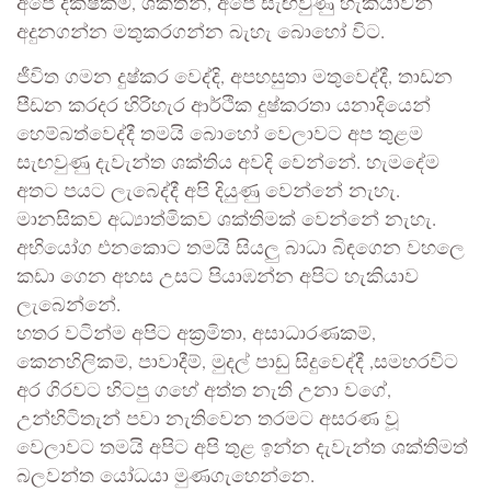
අපේ දක්ෂකම්, ශක්තීන්, අපේ සැඟවුණු හැකියාවන්
අදුනගන්න මතුකරගන්න බැහැ බොහෝ විට.
ජීවිත ගමන දුෂ්කර වෙද්දි, අපහසුතා මතුවෙද්දී, තාඩන
පීඩන කරදර හිරිහැර ආර්ථික දුෂ්කරතා යනාදියෙන්
හෙම්බත්වෙද්දී තමයි බොහෝ වෙලාවට අප තුළම
සැඟවුණු දැවැන්ත ශක්තිය අවදි වෙන්නේ. හැමදේම
අතට පයට ලැබෙද්දී අපි දියුණු වෙන්නේ නැහැ.
මානසිකව අධ්‍යාත්මිකව ශක්තිමක් වෙන්නේ නැහැ.
අභියෝග එනකොට තමයි සියලු බාධා බිඳගෙන වහලෙ
කඩා ගෙන අහස උසට පියාඹන්න අපිට හැකියාව
ලැබෙන්නේ.
හතර වටින්ම අපිට අක්‍රමිතා, අසාධාරණකම්,
කෙනහිලිකම්, පාවාදීම්, මුදල් පාඩු සිදුවෙද්දී ,සමහරවිට
අර ගිරවට හිටපු ගහේ අත්ත නැති උනා වගේ,
උන්හිටිතැන් පවා නැතිවෙන තරමට අසරණ වූ
වෙලාවට තමයි අපිට අපි තුළ ඉන්න දැවැන්ත ශක්තිමත්
බලවන්ත යෝධයා මුණගැහෙන්නෙ.