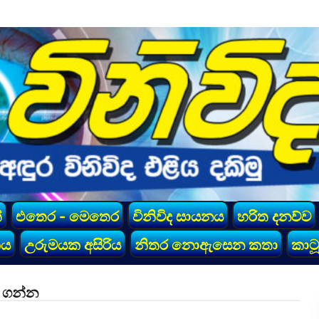
්
එතෙර - මෙතෙර
විනිවිද සායනය
හරිත දනව්ව
කය
උරුමයක අසිරිය
නිතර නොඇසෙන කතා
කාටූ
ත ගන්න