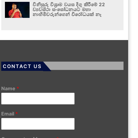
විනිසුරු විශ්‍රාම වයස දිගු කිරීමේ 22
ව්‍යවස්ථා සංශෝධනයට මහා
නාහිමිවරුන්ගෙන් විරෝධයක් නෑ
CONTACT US
Name
*
Email
*