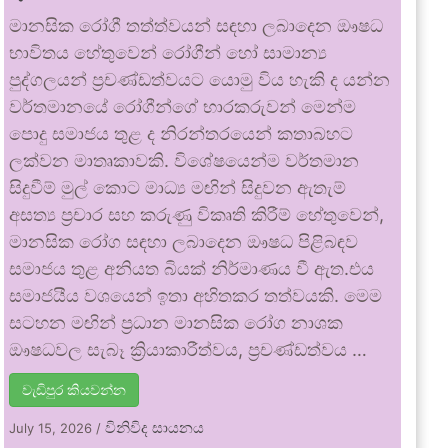
මානසික රෝගී තත්ත්වයන් සඳහා ලබාදෙන ඖෂධ
භාවිතය හේතුවෙන් රෝගීන් හෝ සාමාන්‍ය
පුද්ගලයන් ප්‍රචණ්ඩත්වයට යොමු විය හැකි ද යන්න
වර්තමානයේ රෝගීන්ගේ භාරකරුවන් මෙන්ම
පොදු සමාජය තුළ ද නිරන්තරයෙන් කතාබහට
ලක්වන මාතෘකාවකි. විශේෂයෙන්ම වර්තමාන
සිදුවීම් මුල් කොට මාධ්‍ය මඟින් සිදුවන ඇතැම්
අසත්‍ය ප්‍රචාර සහ කරුණු විකෘති කිරීම් හේතුවෙන්,
මානසික රෝග සඳහා ලබාදෙන ඖෂධ පිළිබඳව
සමාජය තුළ අනියත බියක් නිර්මාණය වී ඇත.එය
සමාජයීය වශයෙන් ඉතා අහිතකර තත්වයකි. මෙම
සටහන මඟින් ප්‍රධාන මානසික රෝග නාශක
ඖෂධවල සැබෑ ක්‍රියාකාරීත්වය, ප්‍රචණ්ඩත්වය …
වැඩිපුර කියවන්න
විනිවිද සායනය
July 15, 2026
/