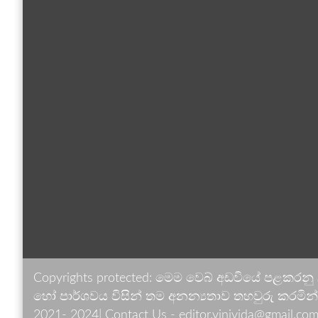
Copyrights protected: මෙම වෙබ් අඩවියේ පළකරනු
හෝ පාර්ශවය විසින් තම අනන්‍යතාව තහවුරු කරමින් ඉ
2021- 2024| Contact Us - editor.vinivida@gmail.com