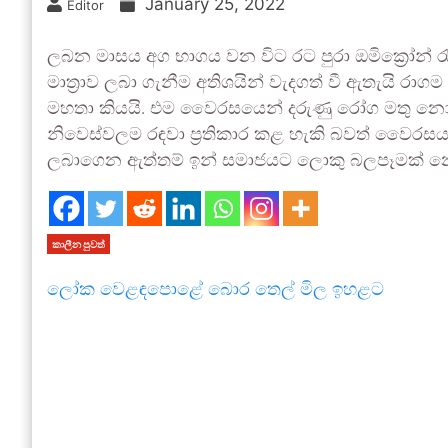
January 25, 2022
Editor
ලබන මාසය අග භාගය වන විට රට පුරා ඔමික්‍රෝන් රැ
මාත්‍රාව ලබා ගැනීම අතිශයින් වැදගත් වී ඇතැ‍යි රාගම
මහතා කියයි. එම වෛරසයෙන් දරුණු රෝග මතු නො
නිවෙස්වලම රඳවා ප්‍රතිකාර කළ හැකි බවත් වෛරසය ව
ලබාගෙන ඇත්තම් ඉන් සමාජයට ලොකු බලපෑමක් නොව
කාලීන පුවත්
ලෝක වෙළඳපොළේ බොර තෙල් මිල ඉහළට