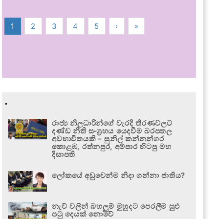
1
2
3
4
5
›
»
.
රාජ්‍ය නිලධාරීන්ගේ වැරදි තීරණවලට
දණ්ඩ නීති සංග්‍රහය යෙදවීම බරපතල
අවභාවිතයකි – සුනිල් කන්නන්ගර
කොළඹ, රත්නපුර, අම්පාර හිටපු මහ
දිසාපති
ලෝකයේ අඩුවෙන්ම නිදා ගන්නා ජාතිය?
නැව් වලින් බහලුම් මුහුදට පෙරලීම සුළු
පටු දෙයක් නොවේ