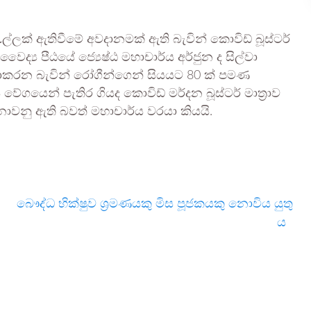
ල්ලක් ඇතිවීමේ අවදානමක් ඇති බැවින් කොවිඩ් බූස්ටර්
 වෛද්‍ය පීඨයේ ජ්‍යෙෂ්ඨ මහාචාර්ය අර්ජුන ද සිල්වා
කරන බැවින් රෝගීන්ගෙන් සියයට 80 ක් පමණ
ේගයෙන් පැතිර ගියද කොවිඩ් මර්දන බූස්ටර් මාත්‍රාව
නු ඇති බවත් මහාචාර්ය වරයා කියයි.
බෞද්ධ භික්ෂුව ශ්‍රමණයකු මිස පූජකයකු නොවිය යුතු
ය