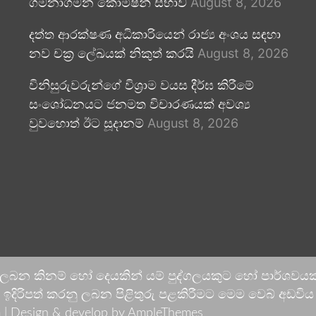
ගමනාගමන කොමිෂන් සභාව
August 8, 2026
දත්ත ආරක්ෂණ අධිකාරියෙන් රාජ්‍ය අංශය සඳහා
නව චක්‍ර ලේඛයක් නිකුත් කරයි
August 8, 2026
විනිසුරුවරුන්ගේ විශ්‍රාම වයස දීර්ඝ කිරීමේ
සංශෝධනයට ජනමත විචාරණයක් අවශ්‍ය
වුවහොත් ඊට සූදානම්
August 8, 2026
 ලබන කිනම් හෝ දෙයකින් යම් පුද්ගලයකුට හෝ පාර්ශවයකට
දිරිපත් කරනු ලබන පිළිතුරු පළකිරීමට මෙම වෙබ් අඩවිය ආච
 |
Design & develop by AmpleThemes