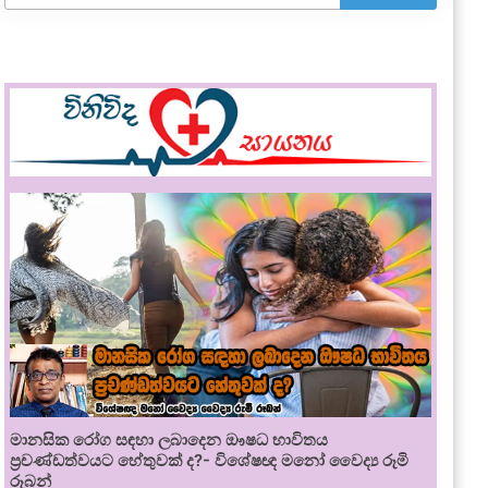
මානසික රෝග සඳහා ලබාදෙන ඖෂධ භාවිතය
ප්‍රචණ්ඩත්වයට හේතුවක් ද?- විශේෂඥ මනෝ වෛද්‍ය රූමි
රූබන්