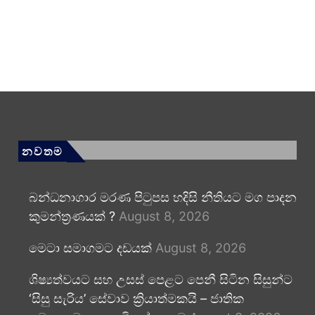
නවතම
බන්ධනාගාර මරණ පිටුපස හදිසි නීතියට මග පාදන
කුමන්ත්‍රණයක් ?
August 8, 2026
මෙටා සමාගමට දඩයක්
August 8, 2026
ශිෂ්‍යත්වයට සහ උසස් පෙළට පෙනී සිටින සිසුන්ට
‘සිසු සැරිය’ සේවාව ක්‍රියාත්මකයි – ජාතික