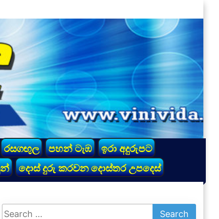
රසගඟුල
පහන් ටැඹ
ඉරා අදුරුපට
න්
දොස් දුරු කරවන දොස්තර උපදෙස්