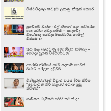
විශ්වවිද්‍යාල කඩඉම් ලකුණු නිකුත් කෙරේ
ප්‍රවේසම් වන්න; එල් නිනෝ යනු පාරිසරික
හෘද රෝග අවදානමකි – හෘදවේද
විශේෂඥ වෛද්‍ය මහාචාර්ය නාමල්
විජයසිංහ
කුස තුළ සැඟවුණු නොනිදන කම්හල –
වෛද්‍ය සුගත් විජේවර්ධන
අපරාධ නීතියේ පරම පදනම හෙවත්
වරදට සරිලන දඬුවම
විනිසුරුවන්ගේ විශ්‍රාම වයස දීර්ඝ කිරීම
“දොවාගත් කිරි කළයට ගොම මුසු
කිරීමක්”
ගණිතය බැරිකම මෝඩකමක් ද?