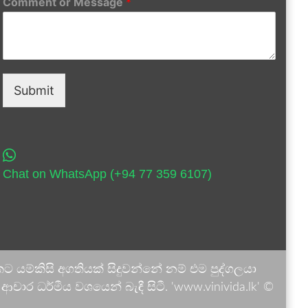
Comment or Message
*
Submit
Chat on WhatsApp (+94 77 359 6107)
 යම්කිසි අගතියක් සිදුවන්නේ නම් එම පුද්ගලයා
ාර ධර්මීය වශයෙන් බැඳී සිටී. 'www.vinivida.lk' ©