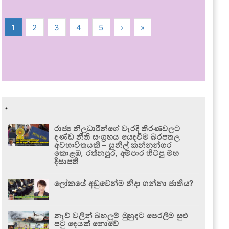
1
2
3
4
5
›
»
.
රාජ්‍ය නිලධාරීන්ගේ වැරදි තීරණවලට
දණ්ඩ නීති සංග්‍රහය යෙදවීම බරපතල
අවභාවිතයකි – සුනිල් කන්නන්ගර
කොළඹ, රත්නපුර, අම්පාර හිටපු මහ
දිසාපති
ලෝකයේ අඩුවෙන්ම නිදා ගන්නා ජාතිය?
නැව් වලින් බහලුම් මුහුදට පෙරලීම සුළු
පටු දෙයක් නොවේ