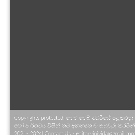
Copyrights protected: මෙම වෙබ් අඩවියේ පළකරනු
හෝ පාර්ශවය විසින් තම අනන්‍යතාව තහවුරු කරමින් ඉ
2021- 2024| Contact Us - editor.vinivida@gmail.com