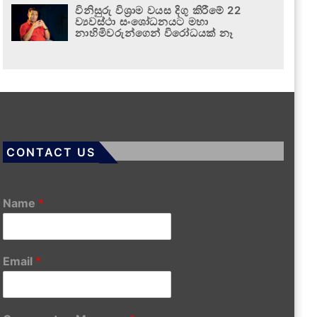
විනිසුරු විශ්‍රාම වයස දිගු කිරීමේ 22
ව්‍යවස්ථා සංශෝධනයට මහා
නාහිමිවරුන්ගෙන් විරෝධයක් නෑ
CONTACT US
Name
*
Email
*