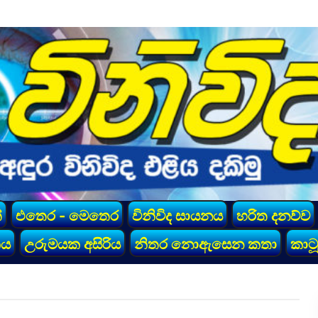
්
එතෙර - මෙතෙර
විනිවිද සායනය
හරිත දනව්ව
කය
උරුමයක අසිරිය
නිතර නොඇසෙන කතා
කාටූ