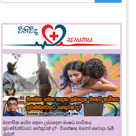
මානසික රෝග සඳහා ලබාදෙන ඖෂධ භාවිතය
ප්‍රචණ්ඩත්වයට හේතුවක් ද?- විශේෂඥ මනෝ වෛද්‍ය රූමි
රූබන්