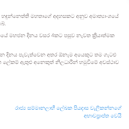
ිල් හඳුන්නෙත්ති මහතාගේ අදහසකට අනුව අමාත්‍යාංශයේ
ේ.
ාංශයේ මහජන දිනය වසර 4කට පසුව නැවත ක්‍රියාත්මක
මහජන දිනය පැවැත්වෙන අතර ඕනෑම අයෙකුට තම ගැටළු
ාංශ ලේකම් ඇතුළු අනෙකුත් නිලධාරීන් හමුවීමේ අවස්ථාව
රාජ්‍ය සම්මානලාභී ලේඛක පියදාස වැලිකන්නගේ
අභාවප්‍රාප්ත වෙයි