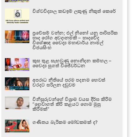
විශ්වවිද්‍යාල කඩඉම් ලකුණු නිකුත් කෙරේ
ප්‍රවේසම් වන්න; එල් නිනෝ යනු පාරිසරික
හෘද රෝග අවදානමකි – හෘදවේද
විශේෂඥ වෛද්‍ය මහාචාර්ය නාමල්
විජයසිංහ
කුස තුළ සැඟවුණු නොනිදන කම්හල –
වෛද්‍ය සුගත් විජේවර්ධන
අපරාධ නීතියේ පරම පදනම හෙවත්
වරදට සරිලන දඬුවම
විනිසුරුවන්ගේ විශ්‍රාම වයස දීර්ඝ කිරීම
“දොවාගත් කිරි කළයට ගොම මුසු
කිරීමක්”
ගණිතය බැරිකම මෝඩකමක් ද?