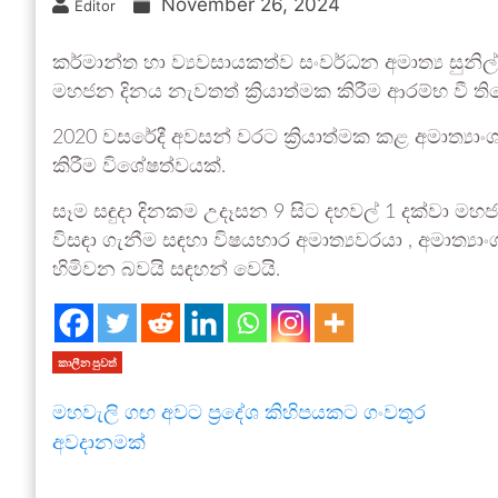
November 26, 2024
Editor
කර්මාන්ත හා ව්‍යවසායකත්ව සංවර්ධන අමාත්‍ය සුන
මහජන දිනය නැවතත් ක්‍රියාත්මක කිරීම ආරම්භ වී තිබ
2020 වසරේදී අවසන් වරට ක්‍රියාත්මක කළ අමාත්‍ය
කිරීම විශේෂත්වයක්.
සෑම සඳුදා දිනකම උදෑසන 9 සිට දහවල් 1 දක්වා 
විසඳා ගැනීම සඳහා විෂයභාර අමාත්‍යවරයා , අමාත්‍ය
හිමිවන බවයි සඳහන් වෙයි.
කාලීන පුවත්
මහවැලි ගඟ අවට ප්‍රදේශ කිහිපයකට ගංවතුර
අවදානමක්