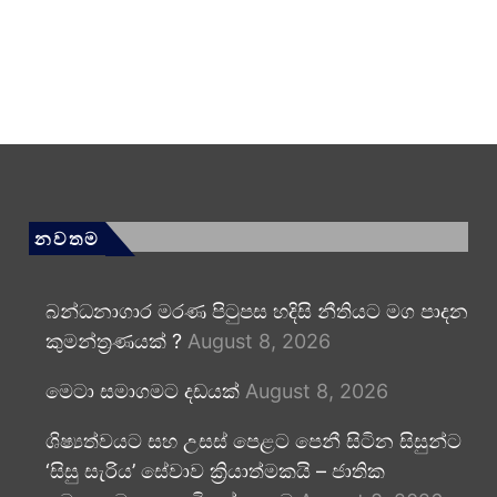
නවතම
බන්ධනාගාර මරණ පිටුපස හදිසි නීතියට මග පාදන
කුමන්ත්‍රණයක් ?
August 8, 2026
මෙටා සමාගමට දඩයක්
August 8, 2026
ශිෂ්‍යත්වයට සහ උසස් පෙළට පෙනී සිටින සිසුන්ට
‘සිසු සැරිය’ සේවාව ක්‍රියාත්මකයි – ජාතික