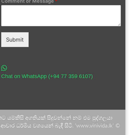
Comment or Message
*
Submit
Chat on WhatsApp (+94 77 359 6107)
 යම්කිසි අගතියක් සිදුවන්නේ නම් එම පුද්ගලයා
ාර ධර්මීය වශයෙන් බැඳී සිටී. 'www.vinivida.lk' ©