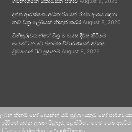
ගමනාගමන කොමිෂන් සභාව
August 8, 2026
දත්ත ආරක්ෂණ අධිකාරියෙන් රාජ්‍ය අංශය සඳහා
නව චක්‍ර ලේඛයක් නිකුත් කරයි
August 8, 2026
විනිසුරුවරුන්ගේ විශ්‍රාම වයස දීර්ඝ කිරීමේ
සංශෝධනයට ජනමත විචාරණයක් අවශ්‍ය
වුවහොත් ඊට සූදානම්
August 8, 2026
 ලබන කිනම් හෝ දෙයකින් යම් පුද්ගලයකුට හෝ පාර්ශවයකට
දිරිපත් කරනු ලබන පිළිතුරු පළකිරීමට මෙම වෙබ් අඩවිය ආච
 |
Design & develop by AmpleThemes