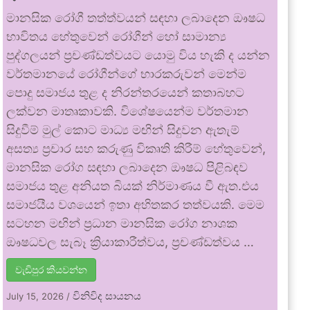
මානසික රෝගී තත්ත්වයන් සඳහා ලබාදෙන ඖෂධ
භාවිතය හේතුවෙන් රෝගීන් හෝ සාමාන්‍ය
පුද්ගලයන් ප්‍රචණ්ඩත්වයට යොමු විය හැකි ද යන්න
වර්තමානයේ රෝගීන්ගේ භාරකරුවන් මෙන්ම
පොදු සමාජය තුළ ද නිරන්තරයෙන් කතාබහට
ලක්වන මාතෘකාවකි. විශේෂයෙන්ම වර්තමාන
සිදුවීම් මුල් කොට මාධ්‍ය මඟින් සිදුවන ඇතැම්
අසත්‍ය ප්‍රචාර සහ කරුණු විකෘති කිරීම් හේතුවෙන්,
මානසික රෝග සඳහා ලබාදෙන ඖෂධ පිළිබඳව
සමාජය තුළ අනියත බියක් නිර්මාණය වී ඇත.එය
සමාජයීය වශයෙන් ඉතා අහිතකර තත්වයකි. මෙම
සටහන මඟින් ප්‍රධාන මානසික රෝග නාශක
ඖෂධවල සැබෑ ක්‍රියාකාරීත්වය, ප්‍රචණ්ඩත්වය …
වැඩිපුර කියවන්න
විනිවිද සායනය
July 15, 2026
/