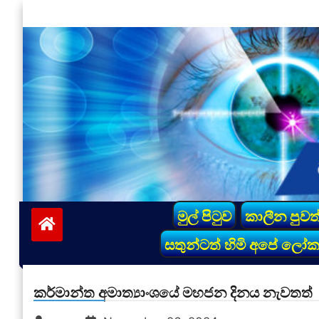
Skip
to
content
vinivida.lk
මුල් පිටුව
කාලීන පුවත
සතුන්ටත් හිමි අපේ ලෝ
කර්මාන්ත අමාත්‍යාංශයේ මහජන දිනය නැවතත්