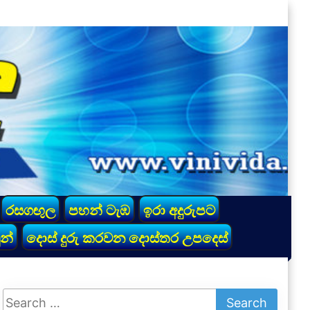
රසගඟුල
පහන් ටැඹ
ඉරා අදුරුපට
න්
දොස් දුරු කරවන දොස්තර උපදෙස්