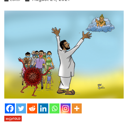
කාටූන් OLD