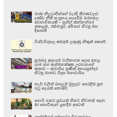
රාජ්‍ය නිලධාරීන්ගේ වැරදි තීරණවලට
දණ්ඩ නීති සංග්‍රහය යෙදවීම බරපතල
අවභාවිතයකි – සුනිල් කන්නන්ගර
කොළඹ, රත්නපුර, අම්පාර හිටපු මහ
දිසාපති
විශ්වවිද්‍යාල කඩඉම් ලකුණු නිකුත් කෙරේ
සුරාබදු ආදායම වාර්තාගත ලෙස ඉහළ
යාම සහ ආත්මභක්ෂක උරගයාගේ
කතාව – ආචාර්ය ප්‍රණීත් අභයසුන්දර
හිටපු මානව විද්‍යා මහාචාර්ය
නැව් වලින් බහලුම් මුහුදට පෙරලීම සුළු
පටු දෙයක් නොවේ
ගොවි ගතට සුවයත් හිතට නිවනත් සදන
AI ගොවිතැන ළඟදීම අපටත්
හෝමර්ගේ සම්භාව්‍ය වීර කාව්‍යය