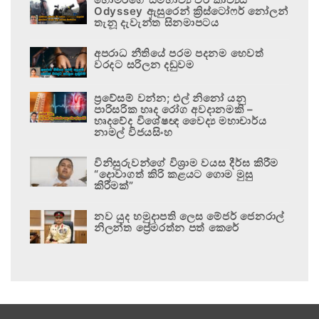
Odyssey ඇසුරෙන් ක්‍රිස්ටෝෆර් නෝලන්
තැනූ දැවැන්ත සිනමාපටය
අපරාධ නීතියේ පරම පදනම හෙවත්
වරදට සරිලන දඬුවම
ප්‍රවේසම් වන්න; එල් නිනෝ යනු
පාරිසරික හෘද රෝග අවදානමකි –
හෘදවේද විශේෂඥ වෛද්‍ය මහාචාර්ය
නාමල් විජයසිංහ
විනිසුරුවන්ගේ විශ්‍රාම වයස දීර්ඝ කිරීම
“දොවාගත් කිරි කළයට ගොම මුසු
කිරීමක්”
නව යුද හමුදාපති ලෙස මේජර් ජෙනරාල්
නිලන්ත ප්‍රේමරත්න පත් කෙරේ