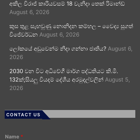
අකිල විරාජ් කාරියවසම් 18 වැනිදා තෙක් රිමාන්ඩ්
August 6, 2026
කුස තුළ සැඟවුණු නොනිදන කම්හල – වෛද්‍ය සුගත්
විජේවර්ධන
August 6, 2026
ලෝකයේ අඩුවෙන්ම නිදා ගන්නා ජාතිය?
August 6,
2026
2030 වන විට අධිවේගී මාර්ග පද්ධතියට කි.මී.
132ක්;සියලු වියදම් දේශීය අරමුදල්වලින්
August 5,
2026
CONTACT US
Name
*