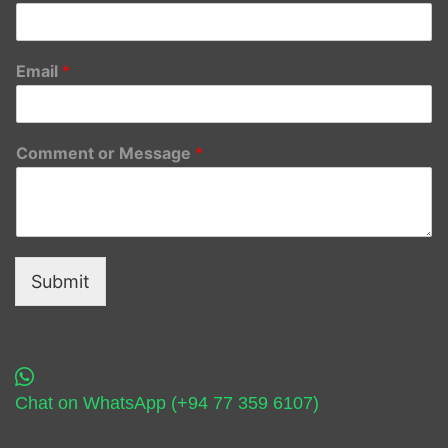
Email
*
Comment or Message
*
Submit
Chat on WhatsApp (+94 77 359 6107)