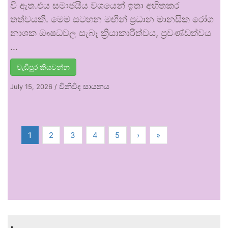
වී ඇත.එය සමාජයීය වශයෙන් ඉතා අහිතකර
තත්වයකි. මෙම සටහන මඟින් ප්‍රධාන මානසික රෝග
නාශක ඖෂධවල සැබෑ ක්‍රියාකාරීත්වය, ප්‍රචණ්ඩත්වය
…
වැඩිපුර කියවන්න
විනිවිද සායනය
July 15, 2026
/
1
2
3
4
5
›
»
.