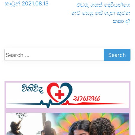
කාටූන් 2021.08.13
එඬරු ගසත් දෙවියන්ගෙ
නම් සෙසු ගස් ගැන කුමන
කතා ද?