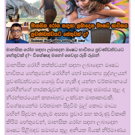
මානසික රෝග සඳහා ලබාදෙන ඖෂධ භාවිතය ප්‍රචණ්ඩත්වයට
හේතුවක් ද?- විශේෂඥ මනෝ වෛද්‍ය රූමි රූබන්
මානසික රෝගී තත්ත්වයන් සඳහා ලබාදෙන ඖෂධ
භාවිතය හේතුවෙන් රෝගීන් හෝ සාමාන්‍ය පුද්ගලයන්
ප්‍රචණ්ඩත්වයට යොමු විය හැකි ද යන්න වර්තමානයේ
රෝගීන්ගේ භාරකරුවන් මෙන්ම පොදු සමාජය තුළ ද
නිරන්තරයෙන් කතාබහට ලක්වන මාතෘකාවකි.
විශේෂයෙන්ම වර්තමාන සිදුවීම් මුල් කොට මාධ්‍ය
මඟින් සිදුවන ඇතැම් අසත්‍ය ප්‍රචාර සහ කරුණු විකෘති
කිරීම් හේතුවෙන්, මානසික රෝග සඳහා ලබාදෙන
ඖෂධ පිළිබඳව සමාජය තුළ අනියත බියක් නිර්මාණය