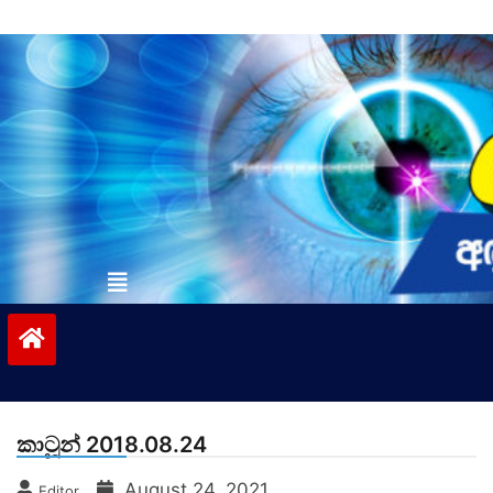
Skip
to
content
vinivida.lk
කාටූන් 2018.08.24
August 24, 2021
Editor