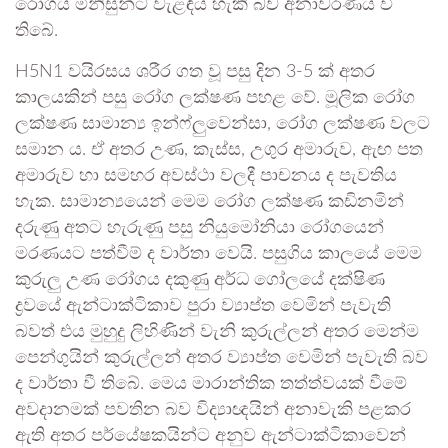
රෝගය මිනිසුන්ට වැළඳිය හැකි බව අනාවරණය වී
තිබේ.
H5N1 වයිරසය ශරීර ගත වූ පසු දින 3-5 ක් අතර
කාලයකින් පසු රෝග ලක්ෂණ පහළ වේ. මූලික රෝග
ලක්ෂණ සාමාන්‍ය ඉන්ෆ්ලුවෙන්සා, රෝග ලක්ෂණ වලට
සමාන ය. ඒ අතර උණ, කැස්ස, උගුර අමාරුව, ඇඟ පත
අමාරුව හා සමහර අවස්ථා වලදී පාචනය ද පැවතිය
හැක. සාමාන්‍යයෙන් මෙම රෝග ලක්ෂණ කඩිනමින්
දරුණු අතට හැරුණු පසු නියුමෝනියා රෝගයෙන්
මරණයට පත්වීම් ද වාර්තා වෙයි. පසුගිය කාලයේ මෙම
කුරුලු උණ රෝගය දකුණු අර්ධ ගෝලයේ දක්ෂිණ
ද්‍රවයේ ඇන්ටාක්ටිකාව පුරා ව්‍යාප්ත වෙමින් පැවැති
බවත් එය මුහුදු ලිහිණින් වැනි කුරුල්ලන් අතර මෙන්ම
පෙන්ගුයින් කුරුල්ලන් අතර ව්‍යාප්ත වෙමින් පැවැති බව
ද වාර්තා වී තිබේ. මෙය මාරාන්තික තත්ත්වයක් වීමේ
අවදානමක් පවතින බව විද්‍යාඥයින් අනාවැකි පළකර
ඇති අතර පර්යේෂකයින්ට අනුව ඇන්ටාක්ටිකාවෙන්