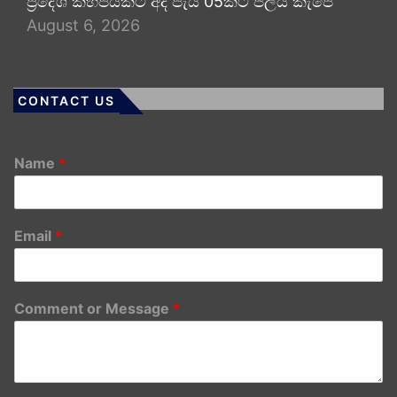
ප්‍රදේශ කිහිපයකට අද පැය 05කට ජලය කැපේ
August 6, 2026
CONTACT US
Name
*
Email
*
Comment or Message
*