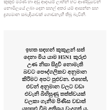
කුකුළු මරණ හා අඩු ආදායම් ලාභීන් හට ආණ්ඩුවෙන්
නොමිලයේ ලබා දෙන සහල් අතර යම් ආසන්න සහ
ද්‍රශ්‍යමාන සබැඳියාවක් ගොඩනැඟී තිබූ බැවිනි.
ඉහත සඳහන් කුකුළන් සත්
දෙනා මිය යාම H5N1 කුරුළු
උණ නිසා සිදුවී නොමැති
බවට පෞද්ගලිකව අනුමාන
කිරීමට අපට පුළුවන. එහෙත්,
එවන් අනුමාන වලට වඩා
එවැනි බිහිසුණු තත්ත්වයක්
වලකා ගැනීම පිණිස වඩාත්
යුහුසුළු වීම අතිශය වැදගත් ය.