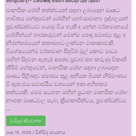
හේතුවක් ද?- විශේෂඥ මනෝ වෛද්‍ය රූමි රූබන්
මානසික රෝගී තත්ත්වයන් සඳහා ලබාදෙන ඖෂධ
භාවිතය හේතුවෙන් රෝගීන් හෝ සාමාන්‍ය පුද්ගලයන්
ප්‍රචණ්ඩත්වයට යොමු විය හැකි ද යන්න වර්තමානයේ
රෝගීන්ගේ භාරකරුවන් මෙන්ම පොදු සමාජය තුළ ද
නිරන්තරයෙන් කතාබහට ලක්වන මාතෘකාවකි.
විශේෂයෙන්ම වර්තමාන සිදුවීම් මුල් කොට මාධ්‍ය
මඟින් සිදුවන ඇතැම් අසත්‍ය ප්‍රචාර සහ කරුණු විකෘති
කිරීම් හේතුවෙන්, මානසික රෝග සඳහා ලබාදෙන
ඖෂධ පිළිබඳව සමාජය තුළ අනියත බියක් නිර්මාණය
වී ඇත.එය සමාජයීය වශයෙන් ඉතා අහිතකර
තත්වයකි. මෙම සටහන මඟින් ප්‍රධාන මානසික රෝග
නාශක ඖෂධවල සැබෑ ක්‍රියාකාරීත්වය, ප්‍රචණ්ඩත්වය
…
වැඩිපුර කියවන්න
විනිවිද සායනය
July 15, 2026
/