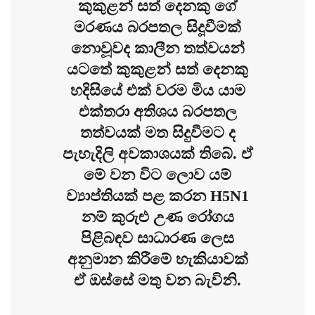
කුකුළන් සත් දෙනකු ගේ
මරණය බරපතල සිදූවීමක්
නොවූවද කාලීන තත්වයන්
යටතේ කුකුළන් සත් දෙනකු
හදිසියේ එක් වරම මිය යාම
එක්තරා අතිශය බරපතල
තත්වයක් මත සිදුවීමට ද
පැහැදිලි අවකාශයක් තිබේ. ඒ
මේ වන විට ලොව යම්
ව්‍යාප්තියක් පළ කරන H5N1
නම් කුරුළු උණ රෝගය
පිළිබඳව සාධාරණ ලෙස
අනුමාන කිරීමේ හැකියාවක්
ඒ ඔස්සේ මතු වන බැවිනි.