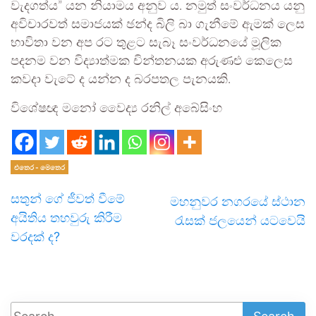
වැදගත්ය” යන නියාමය අනුව ය. නමුත් සංවර්ධනය යනු
අවිචාරවත් සමාජයක් ඡන්ද බිලි බා ගැනීමේ ඇමක් ලෙස
භාවිතා වන අප රට තුළට සැබෑ සංවර්ධනයේ මූලික
පදනම වන විද්‍යාත්මක චින්තනයක අරුණළු කෙලෙස
කවදා වැටේ ද යන්න ද බරපතල පැනයකි.
විශේෂඥ මනෝ වෛද්‍ය රනිල් අබේසිංහ
එතෙර - මෙතෙර
සතුන් ගේ ජීවත් වීමේ
මහනුවර නගරයේ ස්ථාන
අයිතිය තහවුරු කිරීම
රැසක් ජලයෙන් යටවෙයි
වරදක් ද?