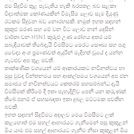
එම සිදුවීම තුළ පැවැතිය හැකි බරපතල බව සළකා
විද්‍යාත්මක කෝණයකින් විමැසීම ලොව සෑම දියුණු
රටකම සිදුවන බව නොරහසකි. නමුත් ඉහත සඳහන්
කුකුළු මරණ සහ මේ වන විට ලොව නන් දෙසින්
වාර්තා වන H5N1 කුරුළු උණ රෝගය අතර යම්
සබැඳියාවක් තිබේදැයි විමසීමට මෙරට සෞඛ්‍ය සහ පශු
වෛද්‍ය අංශ ප්‍රමාණවත් අයුරින් මැදිහත් වූයේ ද යන්න
ගැටළුව අප තුළ පවතී.
තාක්ෂණික වශයෙන් යම් ආකාරයකට නවීනත්වය හා
මුසු වුවද චින්තනමය සහ ආකල්පමය වශයෙන් අප ජන
සමාජය ඒ නවීනත්වයට කෙතරම් සහසම්බන්ධ දැයි
විමසීමක් කිරීමේ දී ඉතා පැහැදිලිව පෙනී යන කරුණක්
තිබේ.එනම් ඒ සහසබඳතා ඉතා දුබල මට්ටමක පවතින
බවකි.
ඉහත සඳහන් සිදුවීමට අදාලව මෙය විමසීමට ලක්
කළහොත් එම සහල් ආහාරයට ගැනීමෙන් පසු කුකුළන්
මිය යාම එම සහල් ආහාරයට ගැනීම නිසා කුකුළන් මිය