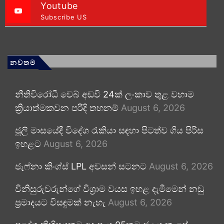
Youtube
Subscribe US
නවතම
නීතිවිරෝධී වෙබ් අඩවි 24ක් ලංකාව තුළ වහාම
ක්‍රියාත්මකවන පරිදි තහනම්
August 6, 2026
ජූලි මාසයේදී විදේශ රැකියා සඳහා පිටත්ව ගිය පිරිස
ඉහළට
August 6, 2026
ජැෆ්නා කිංග්ස් LPL අවසන් සටනට
August 6, 2026
විනිසුරුවරුන්ගේ විශ්‍රාම වයස ඉහළ දැමීමෙන් නඩු
ප්‍රමාදයට විසඳුමක් නැහැ
August 6, 2026