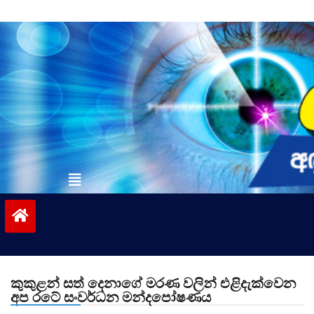
Skip
to
content
vinivida.lk
කුකුළන් සත් දෙනාගේ මරණ වලින් එළිදැක්වෙන
අප රටේ සංවර්ධන මන්දපෝෂණය