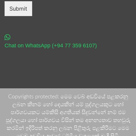
Submit
Chat on WhatsApp (+94 77 359 6107)
Copyrights protected: මෙම වෙබ් අඩවියේ පළකරනු
ලබන කිනම් හෝ දෙයකින් යම් පුද්ගලයකුට හෝ
පාර්ශවයකට යම්කිසි අගතියක් සිදුවන්නේ නම් එම
පුද්ගලයා හෝ පාර්ශවය විසින් තම අනන්‍යතාව තහවුරු
කරමින් ඉදිරිපත් කරනු ලබන පිළිතුරු පළකිරීමට මෙම