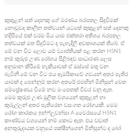
කුකුළන් සත් දෙනකු ගේ මරණය බරපතල සිදූවීමක්
නොවූවද කාලීන තත්වයන් යටතේ කුකුළන් සත් දෙනකු
හදිසියේ එක් වරම මිය යාම එක්තරා අතිශය බරපතල
තත්වයක් මත සිදුවීමට ද පැහැදිලි අවකාශයක් තිබේ. ඒ
මේ වන විට ලොව යම් ව්‍යාප්තියක් පළ කරන H5N1
නම් කුරුළු උණ රෝගය පිළිබඳව සාධාරණ ලෙස
අනුමාන කිරීමේ හැකියාවක් ඒ ඔස්සේ මතු වන
බැවිනි.මේ වන විට එය ඇමරිකාවේ ගවයන් අතර පැතිර
යාමක් ද පෙන්නුම් කරන අතරේ එමඟින් මිනිසුන් වෙත
සම්ප්‍රේෂණය වීමේ නව මංපෙතක් විවර වනු ඇත.
මෙම කුරුළු උණ මූලික වශයෙන් කුකුළන් හා
කුරුල්ලන් අතර පැතිරෙන වසංගත රෝගයකි. මෙම
රෝග කාරකය ඉන්ෆ්ලුවන්සා A වෛරසයේ H5N1
කාණ්ඩය වශයෙන් නම් කොට ඇත. එය වඩාත්
අනතුරුදායක වනුයේ පක්ෂීන්ගෙන් මිනිසුන්ට ද බෝ