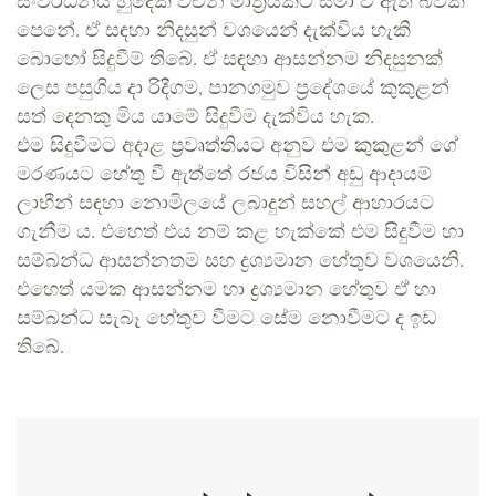
සංවර්ධනය හුදෙක් වචන මාත්‍රයකට සීමා වී ඇති බවක්
පෙනේ. ඒ සඳහා නිදසුන් වශයෙන් දැක්විය හැකි
බොහෝ සිදුවීම් තිබේ. ඒ සඳහා ආසන්නම නිදසුනක්
ලෙස පසුගිය දා රිදීගම, පානගමුව ප්‍රදේශයේ කුකුළන්
සත් දෙනකු මිය යාමේ සිදුවීම දැක්විය හැක.
එම සිදුවීමට අදාළ ප්‍රවෘත්තියට අනුව එම කුකුළන් ගේ
මරණයට හේතු වී ඇත්තේ රජය විසින් අඩු ආදායම්
ලාභීන් සඳහා නොමිලයේ ලබාදුන් සහල් ආහාරයට
ගැනීම ය. එහෙත් එය නම් කළ හැක්කේ එම සිදුවීම හා
සම්බන්ධ ආසන්නතම සහ ද්‍රශ්‍යමාන හේතුව වශයෙනි.
එහෙත් යමක ආසන්නම හා ද්‍රශ්‍යමාන හේතුව ඒ හා
සම්බන්ධ සැබෑ හේතුව වීමට සේම නොවීමට ද ඉඩ
තිබේ.