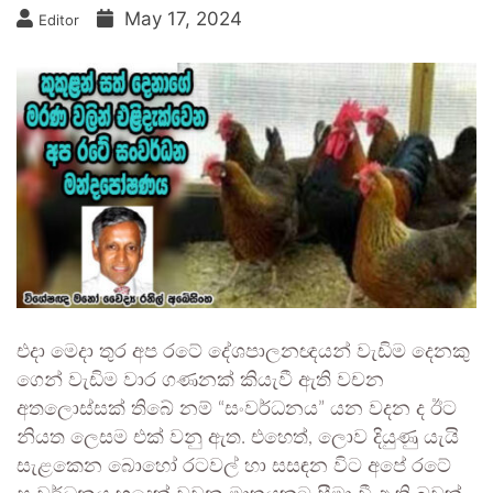
May 17, 2024
Editor
එදා මෙදා තුර අප රටේ දේශපාලනඥයන් වැඩිම දෙනකු
ගෙන් වැඩිම වාර ගණනක් කියැවී ඇති වචන
අතලොස්සක් තිබේ නම් “සංවර්ධනය” යන වදන ද ඊට
නියත ලෙසම එක් වනු ඇත. එහෙත්, ලොව දියුණු යැයි
සැළකෙන බොහෝ රටවල් හා සසඳන විට අපේ රටේ