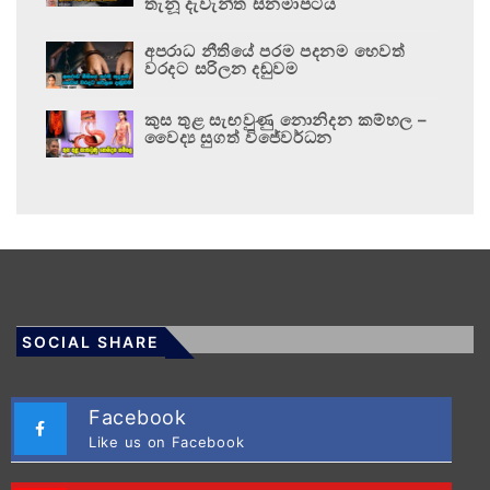
තැනූ දැවැන්ත සිනමාපටය
අපරාධ නීතියේ පරම පදනම හෙවත්
වරදට සරිලන දඬුවම
කුස තුළ සැඟවුණු නොනිදන කම්හල –
වෛද්‍ය සුගත් විජේවර්ධන
SOCIAL SHARE
Facebook
Like us on Facebook