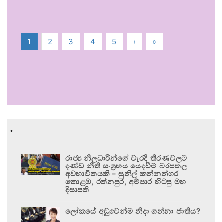
1
2
3
4
5
›
»
.
රාජ්‍ය නිලධාරීන්ගේ වැරදි තීරණවලට
දණ්ඩ නීති සංග්‍රහය යෙදවීම බරපතල
අවභාවිතයකි – සුනිල් කන්නන්ගර
කොළඹ, රත්නපුර, අම්පාර හිටපු මහ
දිසාපති
ලෝකයේ අඩුවෙන්ම නිදා ගන්නා ජාතිය?