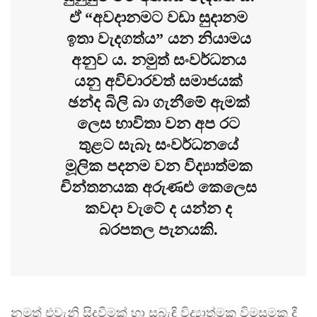
ඒ “අවදානමට වඩා සුදානම
ඉතා වැදගත්ය” යන නියාමය
අනුව ය. නමුත් සංවර්ධනය
යනු අවිචාරවත් සමාජයක්
ඡන්ද බිලි බා ගැනීමේ ඇමක්
ලෙස භාවිතා වන අප රට
තුළට සැබෑ සංවර්ධනයේ
මූලික පදනම වන විද්‍යාත්මක
චින්තනයක අරුණළු කෙලෙස
කවදා වැටේ ද යන්න ද
බරපතල පැනයකි.
නමුත් එවැනි සිදුවීමක් හා සබැඳි විද්‍යාත්මක විමසුමක දී