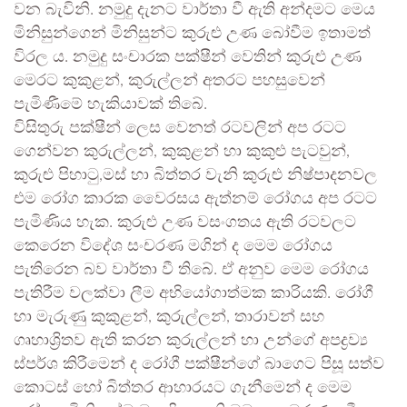
වන බැවිනි. නමුදු දැනට වාර්තා වී ඇති අන්දමට මෙය
මිනිසුන්ගෙන් මිනිසුන්ට කුරුළු උණ බෝවීම ඉතාමත්
විරල ය. නමුදු සංචාරක පක්ෂීන් වෙතින් කුරුළු උණ
මෙරට කුකුළන්, කුරුල්ලන් අතරට පහසුවෙන්
පැමිණීමේ හැකියාවක් තිබේ.
විසිතුරු පක්ෂීන් ලෙස වෙනත් රටවලින් අප රටට
ගෙන්වන කුරුල්ලන්, කුකුළන් හා කුකුළු පැටවුන්,
කුරුළු පිහාටු,මස් හා බිත්තර වැනි කුරුළු නිෂ්පාදනවල
එම රෝග කාරක වෛරසය ඇත්නම් රෝගය අප රටට
පැමිණිය හැක. කුරුළු උණ වසංගතය ඇති රටවලට
කෙරෙන විදේශ සංචරණ මගින් ද මෙම රෝගය
පැතිරෙන බව වාර්තා වී තිබේ. ඒ අනුව මෙම රෝගය
පැතිරීම වලක්වා ලීම අභියෝගාත්මක කාරියකි. රෝගී
හා මැරුණු කුකුළන්, කුරුල්ලන්, තාරාවන් සහ
ගෘහාශ්‍රිතව ඇති කරන කුරුල්ලන් හා උන්ගේ අපද්‍රව්‍ය
ස්පර්ශ කිරීමෙන් ද රෝගී පක්ෂීන්ගේ බාගෙට පිසූ සත්ව
කොටස් හෝ බිත්තර ආහාරයට ගැනීමෙන් ද මෙම