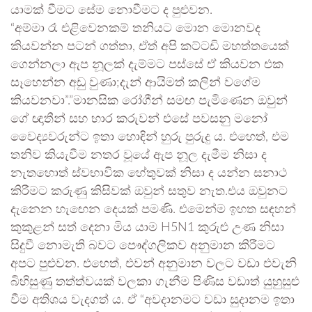
යාමක් වීමට සේම නොවීමට ද පුළුවන.
“අම්මා රෑ එළිවෙනකම් තනියට මොන මොනවද
කියවන්න පටන් ගත්තා, ඒත් අපි කට්ටඩි මහත්තයෙක්
ගෙන්නලා ඇප නූලක් දැම්මට පස්සේ ඒ කියවන එක
සෑහෙන්න අඩු වුණා;දැන් ආයිමත් කලින් වගේම
කියවනවා”.”මානසික රෝගීන් සමඟ පැමිණෙන ඔවුන්
ගේ ඥාතීන් සහ භාර කරුවන් එසේ පවසනු මනෝ
වෛද්‍යවරුන්ට ඉතා හොඳින් හුරු පුරුදු ය. එහෙත්, එම
තනිව කියැවීම නතර වූයේ ඇප නූල දැමීම නිසා ද
නැතහොත් ස්වභාවික හේතුවක් නිසා ද යන්න සනාථ
කිරීමට කරුණු කිසිවක් ඔවුන් සතුව නැත.එය ඔවුනට
දැනෙන හැඟෙන දෙයක් පමණි. එමෙන්ම ඉහත සඳහන්
කුකුළන් සත් දෙනා මිය යාම H5N1 කුරුළු උණ නිසා
සිදුවී නොමැති බවට පෞද්ගලිකව අනුමාන කිරීමට
අපට පුළුවන. එහෙත්, එවන් අනුමාන වලට වඩා එවැනි
බිහිසුණු තත්ත්වයක් වලකා ගැනීම පිණිස වඩාත් යුහුසුළු
වීම අතිශය වැදගත් ය. ඒ “අවදානමට වඩා සුදානම ඉතා