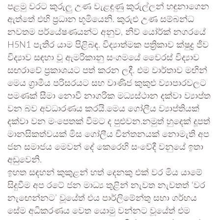
පළමු වරට කුරුලු උණ වැළඳුණු කුරුල්ලන් හඳුනාගෙන
ඇත්තේ එහි ප්‍රධාන භූමියෙනි. කුරුළු උණ සම්බන්ධ
නවතම පර්යේෂණයන්ට අනුව, නිව් යෝර්ක් නගරයේ
H5N1 පැතිර යාම පිළිබඳ. විද්‍යාත්මක පත්‍රිකාව ක්ෂුද්‍ර ජීව
විද්‍යාව සඳහා වූ ඇමරිකානු සංගමයේ වෛරස් විද්‍යාව
සඟරාවේ ප්‍රකාශයට පත් කරන ලදී. එම වාර්තාව මඟින්
මෙය ග්‍රාමීය පරිසරයට සහ වාණිජ කුකුළු ව්‍යාපාරවලට
පමණක් සීමා නොවී නාගරික මධ්‍යස්ථාන දක්වා ව්‍යාප්ත
වන බව අවධාරණය කරයි.මෙය ගෝලීය ව්‍යාප්තියක්
දක්වා වන මංපෙතක් වීමට ද පුළුවන.නමුත් හුදෙක් දූපත්
මානසිකත්වයක් මිස ගෝලීය චින්තනයක් නොමැති අප
ජන සමාජය මෙවන් දේ කෙරෙහි සංවේදී වනුයේ ඉතා
අඩුවෙනි.
ඉහත සඳහන් කුකුළන් හත් දෙනකු එක් වර මිය යාමේ
සිදුවීම අප රටේ ජන මාධ්‍ය තුළින් නැවත නැවතත් ‘වර
නැඟෙන්නට’ වූයේත් එය පාර්ලිමේන්තු සභා ගර්භය
සේම අධිකරණය වෙත යොමු වන්නට වූයේත් එම