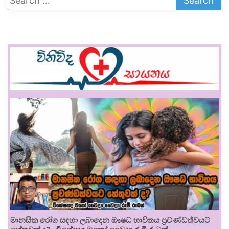
මානසික රෝග සඳහා ලබාදෙන ඖෂධ භාවිතය ප්‍රචණ්ඩත්වයට