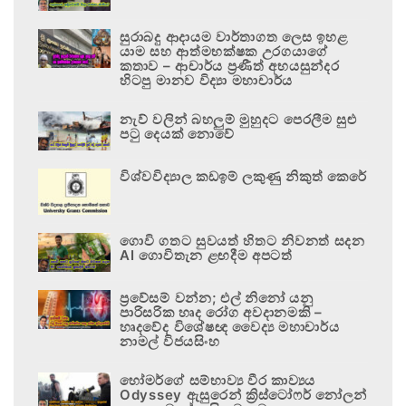
සුරාබදු ආදායම වාර්තාගත ලෙස ඉහළ
යාම සහ ආත්මභක්ෂක උරගයාගේ
කතාව – ආචාර්ය ප්‍රණීත් අභයසුන්දර
හිටපු මානව විද්‍යා මහාචාර්ය
නැව් වලින් බහලුම් මුහුදට පෙරලීම සුළු
පටු දෙයක් නොවේ
විශ්වවිද්‍යාල කඩඉම් ලකුණු නිකුත් කෙරේ
ගොවි ගතට සුවයත් හිතට නිවනත් සදන
AI ගොවිතැන ළඟදීම අපටත්
ප්‍රවේසම් වන්න; එල් නිනෝ යනු
පාරිසරික හෘද රෝග අවදානමකි –
හෘදවේද විශේෂඥ වෛද්‍ය මහාචාර්ය
නාමල් විජයසිංහ
හෝමර්ගේ සම්භාව්‍ය වීර කාව්‍යය
Odyssey ඇසුරෙන් ක්‍රිස්ටෝෆර් නෝලන්