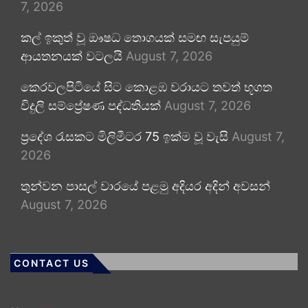
7, 2026
කල් ඉකුත් වූ ඖෂධ තොගයක් සමඟ සැපයුම්
ආයතනයක් වටලයි
August 7, 2026
කෙරවලපිටියේ සිට කොළඹ වරායට තවත් භූගත
විදුලි සම්ප්‍රේෂණ පද්ධතියක්
August 7, 2026
ප්‍රදේශ රැසකට මිලිමීටර 75 ඉක්ම වූ වැසි
August 7,
2026
තුන්වන පාසල් වාරයේ පළමු අදියර අදින් අවසන්
August 7, 2026
CONTACT US