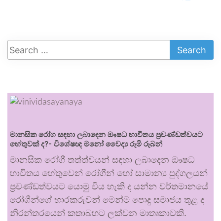
මානසික රෝග සඳහා ලබාදෙන ඖෂධ භාවිතය ප්‍රචණ්ඩත්වයට
හේතුවක් ද?- විශේෂඥ මනෝ වෛද්‍ය රූමි රූබන්
මානසික රෝගී තත්ත්වයන් සඳහා ලබාදෙන ඖෂධ
භාවිතය හේතුවෙන් රෝගීන් හෝ සාමාන්‍ය පුද්ගලයන්
ප්‍රචණ්ඩත්වයට යොමු විය හැකි ද යන්න වර්තමානයේ
රෝගීන්ගේ භාරකරුවන් මෙන්ම පොදු සමාජය තුළ ද
නිරන්තරයෙන් කතාබහට ලක්වන මාතෘකාවකි.