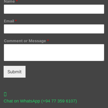
Name
*
Email
*
Comment or Message
*
Submit
Chat on WhatsApp (+94 77 359 6107)