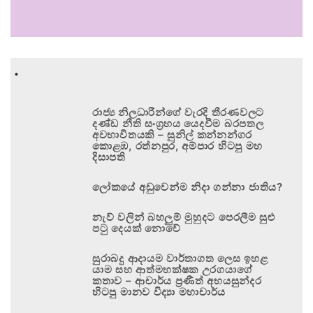
.
රාජ්‍ය නිලධාරීන්ගේ වැරදි තීරණවලට
දණ්ඩ නීති සංග්‍රහය යෙදවීම බරපතල
අවභාවිතයකි – සුනිල් කන්නන්ගර
කොළඹ, රත්නපුර, අම්පාර හිටපු මහ
දිසාපති
ලෝකයේ අඩුවෙන්ම නිදා ගන්නා ජාතිය?
නැව් වලින් බහලුම් මුහුදට පෙරලීම සුළු
පටු දෙයක් නොවේ
සුරාබදු ආදායම වාර්තාගත ලෙස ඉහළ
යාම සහ ආත්මභක්ෂක උරගයාගේ
කතාව – ආචාර්ය ප්‍රණීත් අභයසුන්දර
හිටපු මානව විද්‍යා මහාචාර්ය