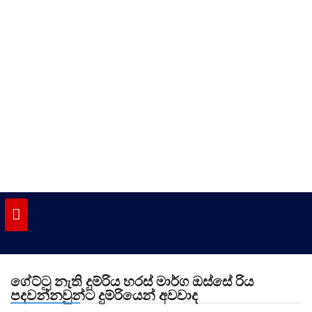
Skip
to
content
vinivida.lk
ගේට්ටු නැති දුම්රිය හරස් මාර්ග ඔස්සේ රිය
පදවන්නවුන්ට දුම්රියෙන් අවවාද