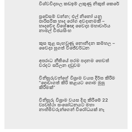
විශ්වවිද්‍යාල කඩඉම් ලකුණු නිකුත් කෙරේ
ප්‍රවේසම් වන්න; එල් නිනෝ යනු
පාරිසරික හෘද රෝග අවදානමකි –
හෘදවේද විශේෂඥ වෛද්‍ය මහාචාර්ය
නාමල් විජයසිංහ
කුස තුළ සැඟවුණු නොනිදන කම්හල –
වෛද්‍ය සුගත් විජේවර්ධන
අපරාධ නීතියේ පරම පදනම හෙවත්
වරදට සරිලන දඬුවම
විනිසුරුවන්ගේ විශ්‍රාම වයස දීර්ඝ කිරීම
“දොවාගත් කිරි කළයට ගොම මුසු
කිරීමක්”
විනිසුරු විශ්‍රාම වයස දිගු කිරීමේ 22
ව්‍යවස්ථා සංශෝධනයට මහා
නාහිමිවරුන්ගෙන් විරෝධයක් නෑ