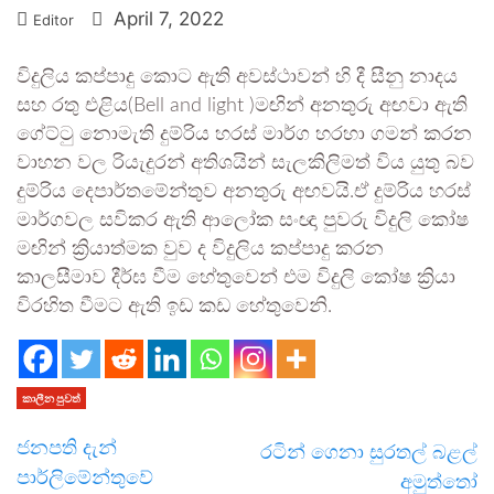
April 7, 2022
Editor
විදුලිය කප්පාදු කොට ඇති අවස්ථාවන් හි දී සීනු නාදය
සහ රතු එළිය(Bell and light )මඟින් අනතුරු අඟවා ඇති
ගේට්ටු නොමැති දුම්රිය හරස් මාර්ග හරහා ගමන් කරන
වාහන වල රියැදුරන් අතිශයින් සැලකිලිමත් විය යුතු බව
දුම්රිය දෙපාර්තමේන්තුව අනතුරු අඟවයි.ඒ දුම්රිය හරස්
මාර්ගවල සවිකර ඇති ආලෝක සංඥා පුවරු විදුලි කෝෂ
මඟින් ක්‍රියාත්මක වුව ද විදුලිය කප්පාදු කරන
කාලසීමාව දීර්ඝ වීම හේතුවෙන් එම විදුලි කෝෂ ක්‍රියා
විරහිත වීමට ඇති ඉඩ කඩ හේතුවෙනි.
කාලීන පුවත්
ජනපති දැන්
රටින් ගෙනා සුරතල් බළල්
පාර්ලිමේන්තුවේ
අමුත්තෝ