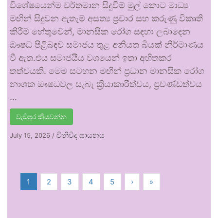
විශේෂයෙන්ම වර්තමාන සිදුවීම් මුල් කොට මාධ්‍ය
මඟින් සිදුවන ඇතැම් අසත්‍ය ප්‍රචාර සහ කරුණු විකෘති
කිරීම් හේතුවෙන්, මානසික රෝග සඳහා ලබාදෙන
ඖෂධ පිළිබඳව සමාජය තුළ අනියත බියක් නිර්මාණය
වී ඇත.එය සමාජයීය වශයෙන් ඉතා අහිතකර
තත්වයකි. මෙම සටහන මඟින් ප්‍රධාන මානසික රෝග
නාශක ඖෂධවල සැබෑ ක්‍රියාකාරීත්වය, ප්‍රචණ්ඩත්වය
…
වැඩිපුර කියවන්න
විනිවිද සායනය
July 15, 2026
/
1
2
3
4
5
›
»