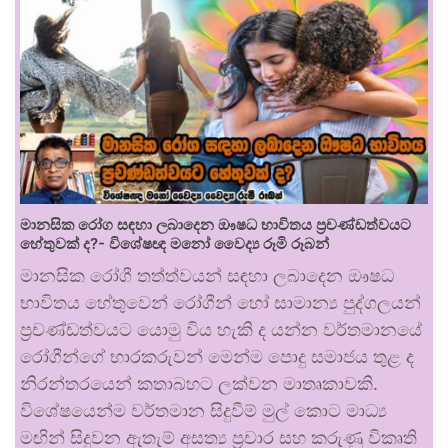
මානසික රෝග සඳහා ලබාදෙන ඖෂධ භාවිතය ප්‍රචණ්ඩත්වයට
හේතුවක් ද?- විශේෂඥ මනෝ වෛද්‍ය රූමි රූබන්
මානසික රෝගී තත්ත්වයන් සඳහා ලබාදෙන ඖෂධ
භාවිතය හේතුවෙන් රෝගීන් හෝ සාමාන්‍ය පුද්ගලයන්
ප්‍රචණ්ඩත්වයට යොමු විය හැකි ද යන්න වර්තමානයේ
රෝගීන්ගේ භාරකරුවන් මෙන්ම පොදු සමාජය තුළ ද
නිරන්තරයෙන් කතාබහට ලක්වන මාතෘකාවකි.
විශේෂයෙන්ම වර්තමාන සිදුවීම් මුල් කොට මාධ්‍ය
මඟින් සිදුවන ඇතැම් අසත්‍ය ප්‍රචාර සහ කරුණු විකෘති