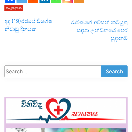
කාලීන පුවත්
අද (19)රජයේ විශේෂ
රැජිණගේ අවසන් කටයුතු
නිවාඩු දිනයක්
සඳහා ලන්ඩනයේ පෙර
සූදානම