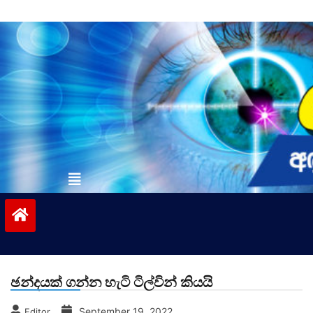
Skip
to
content
vinivida.lk
ඡන්දයක් ගන්න හැටි ටිල්වින් කියයි
September 19, 2022
Editor