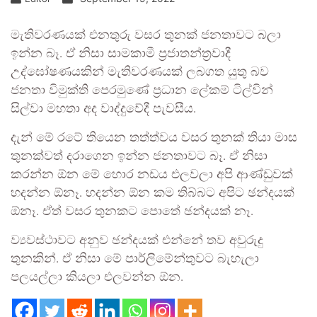
මැතිවරණයක් එනතුරු වසර තුනක් ජනතාවට බලා
ඉන්න බෑ. ඒ නිසා සාමකාමී ප්‍රජාතන්ත්‍රවාදී
උද්ඝෝෂණයකින් මැතිවරණයක් ලබගත යුතු බව
ජනතා විමුක්ති පෙරමුණේ ප්‍රධාන ලේකම් ටිල්වින්
සිල්වා මහතා අද වාද්දුවේදී පැවසීය.
දැන් මේ රටේ තියෙන තත්ත්වය වසර තුනක් තියා මාස
තුනක්වත් දරාගෙන ඉන්න ජනතාවට බෑ. ඒ නිසා
කරන්න ඕන මේ හොර නඩය එලවලා අපි ආණ්ඩුවක්
හදන්න ඕනෑ. හදන්න ඕන කම තිබ්බට අපිට ඡන්දයක්
ඕනෑ. ඒත් වසර තුනකට පොතේ ඡන්දයක් නෑ.
ව්‍යවස්ථාවට අනුව ඡන්දයක් එන්නේ තව අවුරුදු
තුනකින්. ඒ නිසා මේ පාර්ලිමේන්තුවට බැහැලා
පලයල්ලා කියලා එලවන්න ඕන.