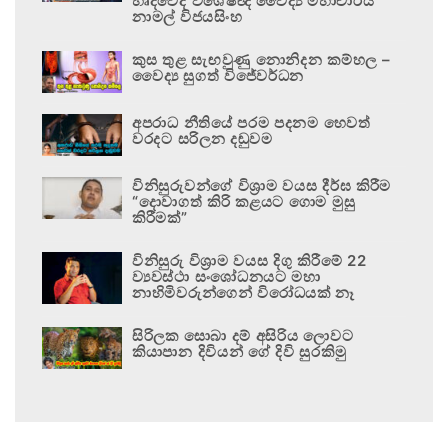
හෘදවේද විශේෂඥ වෛද්‍ය මහාචාර්ය
නාමල් විජයසිංහ
කුස තුළ සැඟවුණු නොනිදන කම්හල –
වෛද්‍ය සුගත් විජේවර්ධන
අපරාධ නීතියේ පරම පදනම හෙවත්
වරදට සරිලන දඬුවම
විනිසුරුවන්ගේ විශ්‍රාම වයස දීර්ඝ කිරීම
“දොවාගත් කිරි කළයට ගොම මුසු
කිරීමක්”
විනිසුරු විශ්‍රාම වයස දිගු කිරීමේ 22
ව්‍යවස්ථා සංශෝධනයට මහා
නාහිමිවරුන්ගෙන් විරෝධයක් නෑ
සිරිලක සොබා දම් අසිරිය ලොවට
කියාපාන දිවියන් ගේ දිවි සුරකිමු