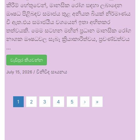
කිරීම් හේතුවෙන්, මානසික රෝග සඳහා ලබාදෙන
ඖෂධ පිළිබඳව සමාජය තුළ අනියත බියක් නිර්මාණය
වී ඇත.එය සමාජයීය වශයෙන් ඉතා අහිතකර
තත්වයකි. මෙම සටහන මඟින් ප්‍රධාන මානසික රෝග
නාශක ඖෂධවල සැබෑ ක්‍රියාකාරීත්වය, ප්‍රචණ්ඩත්වය
…
වැඩිපුර කියවන්න
විනිවිද සායනය
July 15, 2026
/
1
2
3
4
5
›
»