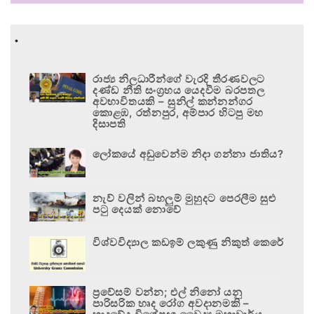
.
රාජ්‍ය නිලධාරීන්ගේ වැරදි තීරණවලට
දණ්ඩ නීති සංග්‍රහය යෙදවීම බරපතල
අවභාවිතයකි – සුනිල් කන්නන්ගර
කොළඹ, රත්නපුර, අම්පාර හිටපු මහ
දිසාපති
ලෝකයේ අඩුවෙන්ම නිදා ගන්නා ජාතිය?
නැව් වලින් බහලුම් මුහුදට පෙරලීම සුළු
පටු දෙයක් නොවේ
විශ්වවිද්‍යාල කඩඉම් ලකුණු නිකුත් කෙරේ
ප්‍රවේසම් වන්න; එල් නිනෝ යනු
පාරිසරික හෘද රෝග අවදානමකි –