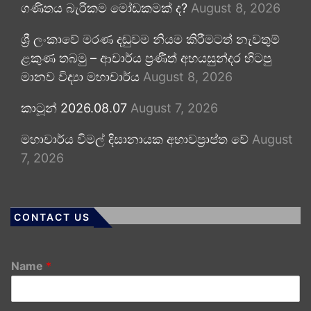
ගණිතය බැරිකම මෝඩකමක් ද?
August 8, 2026
ශ්‍රී ලංකාවේ මරණ දඬුවම නියම කිරීමටත් නැවතුම්
ළකුණ තබමු – ආචාර්ය ප්‍රණීත් අභයසුන්දර හිටපු
මානව විද්‍යා මහාචාර්ය
August 8, 2026
කාටූන් 2026.08.07
August 7, 2026
මහාචාර්ය විමල් දිසානායක අභාවප්‍රාප්ත වේ
August
7, 2026
CONTACT US
Name
*