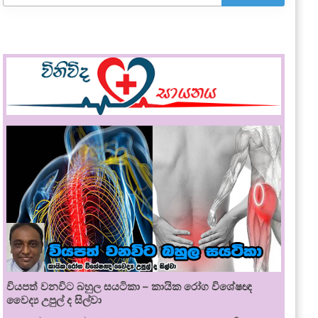
වියපත් වනවිට බහුල සයටිකා – කායික රෝග විශේෂඥ
වෛද්‍ය උපුල් ද සිල්වා