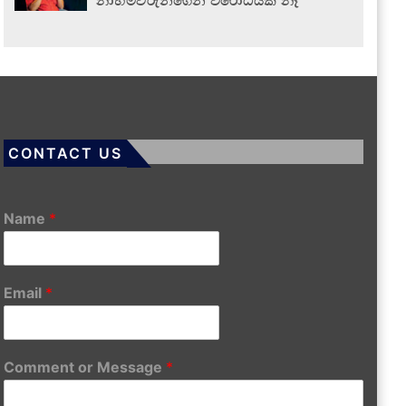
නාහිමිවරුන්ගෙන් විරෝධයක් නෑ
CONTACT US
Name
*
Email
*
Comment or Message
*