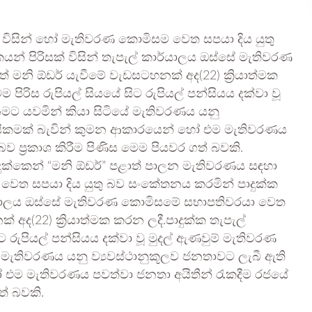
 විසින් හෝ මැතිවරණ කොමිසම වෙත සපයා දිය යුතු
යන් පිරිසක් විසින් තැපැල් කාර්යාලය ඔස්සේ මැතිවරණ
මනි ඕඩර් යැවීමේ වැඩසටහනක් අද(22) ක්‍රියාත්මක
පිරිස රුපියල් සියයේ සිට රුපියල් පන්සියය දක්වා වූ
ට යවමින් කියා සිටියේ මැතිවරණය යනු
ිවාසිකමක් බැවින් කුමන ආකාරයෙන් හෝ එම මැතිවරණය
 ප්‍රකාශ කිරීම පිණිස මෙම පියවර ගත් බවකි.
ුක්කෙන් “මනි ඕඩර්” පළාත් පාලන මැතිවරණය සඳහා
 වෙත සපයා දිය යුතු බව සංකේතනය කරමින් පාදුක්ක
 කාර්යාලය ඔස්සේ මැතිවරණ කොමිසමේ සභාපතිවරයා වෙත
අද(22) ක්‍රියාත්මක කරන ලදී.පාදුක්ක තැපැල්
ට රුපියල් පන්සියය දක්වා වූ මුදල් ඇණවුම් මැතිවරණ
මැතිවරණය යනු ව්‍යවස්ථානුකූලව ජනතාවට ලැබී ඇති
ෝ එම මැතිවරණය පවත්වා ජනතා අයිතීන් රැකදීම රජයේ
ත් බවකි.