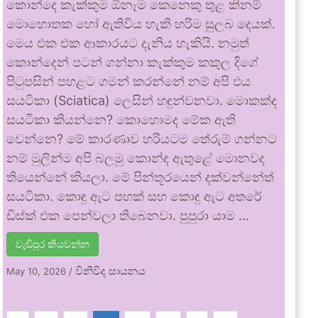
කොන්දෙ කැක්කුම ඕනෑම කෙනෙකු තුළ කිනම්
මොහොතක හෝ ඇතිවිය හැකි හරිම සුලබ දෙයක්.
මෙය එක එක ආකාරයට දැනිය හැකියි. නමුත්
කොන්දෙන් පටන් ගන්නා කැක්කුම කකුල දිගේ
පිටුපසින් පහළට ගමන් කරන්නේ නම් අපි එය
සයටිකා (Sciatica) ලෙසින් හඳුන්වනවා. මොකක්ද
සයටිකා කියන්නෙ? කොහොමද මේක ඇති
වෙන්නෙ? මේ කාරණාව හරියටම තේරුම් ගන්නට
නම් මුලින්ම අපි බලමු කොන්ද ඇතුළේ මොනවද
තියෙන්නේ කියලා. මේ පින්තූරයෙන් දක්වන්නේත්
සයටිකා. කොඳු ඇට පහක් සහ කොඳු ඇට අතරේ
ඩිස්ක් එක පෙන්වලා තිබෙනවා. පුපුරා යාම …
වැඩිපුර කියවන්න
විනිවිද සායනය
May 10, 2026
/