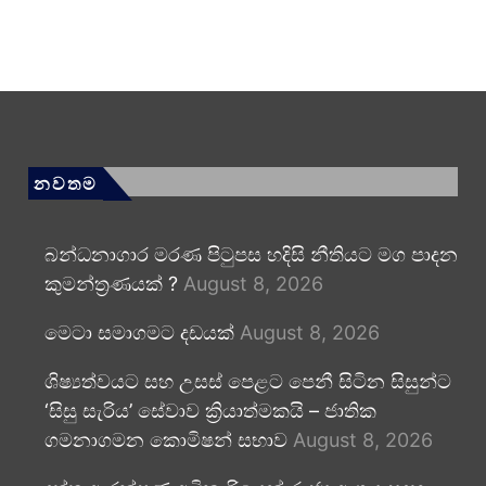
නවතම
බන්ධනාගාර මරණ පිටුපස හදිසි නීතියට මග පාදන
කුමන්ත්‍රණයක් ?
August 8, 2026
මෙටා සමාගමට දඩයක්
August 8, 2026
ශිෂ්‍යත්වයට සහ උසස් පෙළට පෙනී සිටින සිසුන්ට
‘සිසු සැරිය’ සේවාව ක්‍රියාත්මකයි – ජාතික
ගමනාගමන කොමිෂන් සභාව
August 8, 2026