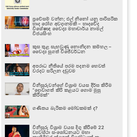
ප්‍රවේසම් වන්න; එල් නිනෝ යනු පාරිසරික
හෘද රෝග අවදානමකි – හෘදවේද
විශේෂඥ වෛද්‍ය මහාචාර්ය නාමල්
විජයසිංහ
කුස තුළ සැඟවුණු නොනිදන කම්හල –
වෛද්‍ය සුගත් විජේවර්ධන
අපරාධ නීතියේ පරම පදනම හෙවත්
වරදට සරිලන දඬුවම
විනිසුරුවන්ගේ විශ්‍රාම වයස දීර්ඝ කිරීම
“දොවාගත් කිරි කළයට ගොම මුසු
කිරීමක්”
ගණිතය බැරිකම මෝඩකමක් ද?
විනිසුරු විශ්‍රාම වයස දිගු කිරීමේ 22
ව්‍යවස්ථා සංශෝධනයට මහා