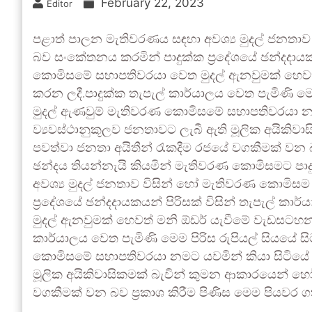
February 22, 2023
Editor
පළාත් පාලන මැතිවරණය සඳහා අවශ්‍ය මුදල් ජනතාව
බව සංකේතනය කරමින් පාදුක්ක ප‍්‍රදේශයේ ඡන්දදායක
කොමිසමේ සභාපතිවරයා වෙත මුදල් ඇනවුමක් හෙවත් 
කරන ලදී.පාදුක්ක තැපැල් කාර්යාලය වෙත පැමිණි මෙම 
මුදල් ඇණවුම් මැතිවරණ කොමිසමේ සභාපතිවරයා නම
ව්‍යවස්ථානුකූලව ජනතාවට ලැබී ඇති මූලික අයික
පවත්වා ජනතා අයිතීන් රැකදීම රජයේ වගකීමක් වන බව
ඡන්දය තියන්නැයි කියමින් මැතිවරණ කොමිසමට පාද
අවශ්‍ය මුදල් ජනතාව විසින් හෝ මැතිවරණ කොමිසම
ප‍්‍රදේශයේ ඡන්දදායකයන් පිරිසක් විසින් තැපැල්
මුදල් ඇනවුමක් හෙවත් මනි ඕඩර් යැවීමේ වැඩසටහනක් 
කාර්යාලය වෙත පැමිණි මෙම පිරිස රුපියල් සියයේ සි
කොමිසමේ සභාපතිවරයා නමට යවමින් කියා සිටියේ 
මූලික අයිකිවාසිකමක් බැවින් කුමන ආකාරයෙන් හ
වගකීමක් වන බව ප්‍රකාශ කිරීම පිණිස මෙම පියවර ග