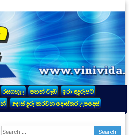
රසගඟුල
පහන් ටැඹ
ඉරා අදුරුපට
න්
දොස් දුරු කරවන දොස්තර උපදෙස්