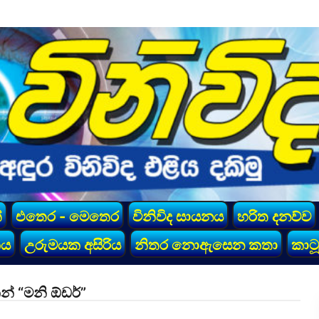
්
එතෙර - මෙතෙර
විනිවිද සායනය
හරිත දනව්ව
කය
උරුමයක අසිරිය
නිතර නොඇසෙන කතා
කාටූ
් “මනි ඕඩර්”