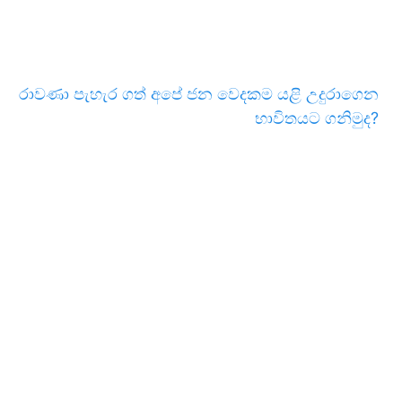
රාවණා පැහැර ගත් අපේ ජන වෙදකම යළි උදුරාගෙන
භාවිතයට ගනිමුද?