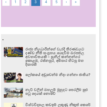
‹
1
2
3
4
5
›
»
.
රාජ්‍ය නිලධාරීන්ගේ වැරදි තීරණවලට
දණ්ඩ නීති සංග්‍රහය යෙදවීම බරපතල
අවභාවිතයකි – සුනිල් කන්නන්ගර
කොළඹ, රත්නපුර, අම්පාර හිටපු මහ
දිසාපති
ලෝකයේ අඩුවෙන්ම නිදා ගන්නා ජාතිය?
නැව් වලින් බහලුම් මුහුදට පෙරලීම සුළු
පටු දෙයක් නොවේ
විශ්වවිද්‍යාල කඩඉම් ලකුණු නිකුත් කෙරේ