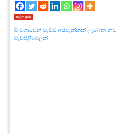
කාලීන පුවත්
වී වගාවෙන් වැඩිම අස්වැන්නක් ලැබෙන නව
වැඩපිළිවෙලක්