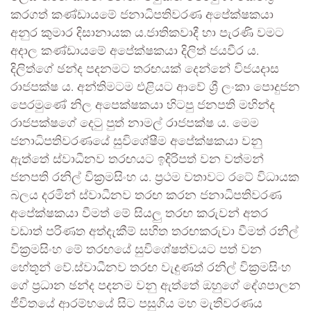
කරගත් කණ්ඩායමේ ජනාධිපතිවරණ අපේක්ෂකයා
අනුර කුමාර දිසානායක ය.ජාතිකවාදී හා පැරණි වමට
අදාල කණ්ඩායමේ අපේක්ෂකයා දිලිත් ජයවීර ය.
දිලිත්ගේ ඡන්ද පදනමට තරඟයක් දෙන්නේ විජයදාස
රාජපක්ෂ ය. අන්තිමටම එළියට ආවේ ශ්‍රී ලංකා පොදුජන
පෙරමුණේ නිල අපෙක්ෂකයා හිටපු ජනපති මහින්ද
රාජපක්ෂගේ දෙටු පුත් නාමල් රාජපක්ෂ ය. මෙම
ජනාධිපතිවරණයේ සුවිශේෂීම අපේක්ෂකයා වනු
ඇත්තේ ස්වාධීනව තරඟයට ඉදිරිපත් වන වත්මන්
ජනපති රනිල් වික්‍රමසිංහ ය. ප්‍රථම වතාවට රටේ විධායක
බලය දරමින් ස්වාධීනව තරඟ කරන ජනාධිපතිවරණ
අපේක්ෂකයා වීමත් මේ සියලු තරඟ කරුවන් අතර
වඩාත් පරිණත අත්දැකීම් සහිත තරඟකරුවා වීමත් රනිල්
වික්‍රමසිංහ මේ තරඟයේ සුවිශේෂත්වයට පත් වන
හේතූන්‍ වේ.ස්වාධීනව තරඟ වැදුණත් රනිල් වික්‍රමසිංහ
ගේ ප්‍රධාන ඡන්ද පදනම වනු ඇත්තේ ඔහුගේ දේශපාලන
ජීවිතයේ ආරම්භයේ සිට පසුගිය මහ මැතිවරණය