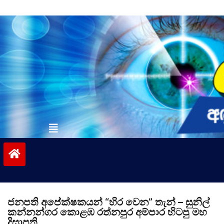
Skip
to
content
vinivida.lk
ජනපති අපේක්ෂකයන් “හිර වෙන” තැන් – සුනිල්
කන්නන්ගර කොළඹ රත්නපුර අම්පාර හිටපු මහ
දිසාපති