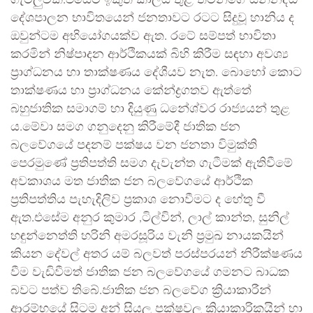
ගැටලුවකි.එසේම ඉකුත් කාලය තුළ තමන්ගේ සන්නද්ධ
දේශපාලන භාවිතයෙන් ජනතාවට රටට සිදුවූ හානිය ද
ඔවුන්ටම අභියෝගයක්ව ඇත. රටේ සම්පත් භාවිතා
කරමින් නිෂ්පාදන ආර්ථිකයක් බිහි කිරීම සඳහා අවශ්‍ය
ප්‍රාග්ධනය හා තාක්ෂණය දේශීයව නැත. බොහෝ කොට
තාක්ෂණය හා ප්‍රාග්ධනය කේන්ද්‍රගතව ඇත්තේ
බහුජාතික සමාගම් හා දියුණු ධනේශ්වර රාජ්‍යයන් තුළ
ය.මේවා සමග ගනුදෙනු කිරීමේදී ජාතික ජන
බලවේගයේ පදනම් පක්ෂය වන ජනතා විමුක්ති
පෙරමුණේ ප්‍රතිපත්ති සමග දැවැන්ත ගැටීමක් ඇතිවීමේ
අවකාශය මත ජාතික ජන බලවේගයේ ආර්ථික
ප්‍රතිපත්තිය පැහැදිලිව ප්‍රකාශ නොවීමට ද හේතු වී
ඇත.එසේම අනුර කුමාර ,ටිල්වින්, ලාල් කාන්ත, සුනිල්
හඳුන්නෙත්ති හරිනි අමරසූරිය වැනි ප්‍රමුඛ නායකයින්
කියන දේවල් අතර යම් බලවත් පරස්පරයන් නිරීක්ෂණය
වීම වැඩිවීමත් ජාතික ජන බලවේගයේ ගමනට බාධක
බවට පත්ව තිබේ.ජාතික ජන බලවේග ක්‍රියාකාරීන්
ආරම්භයේ සිටම අන් සියලු පක්ෂවල ක්‍රියාකාරිකයින් හා