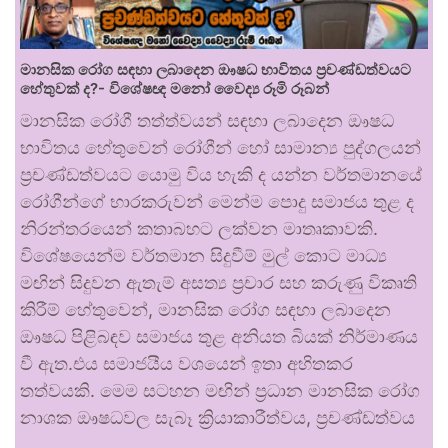
මානසික රෝග සඳහා ලබාදෙන ඖෂධ භාවිතය ප්‍රචණ්ඩත්වයට
හේතුවක් ද?- විශේෂඥ මනෝ වෛද්‍ය රූමි රූබන්
මානසික රෝගී තත්ත්වයන් සඳහා ලබාදෙන ඖෂධ
භාවිතය හේතුවෙන් රෝගීන් හෝ සාමාන්‍ය පුද්ගලයන්
ප්‍රචණ්ඩත්වයට යොමු විය හැකි ද යන්න වර්තමානයේ
රෝගීන්ගේ භාරකරුවන් මෙන්ම පොදු සමාජය තුළ ද
නිරන්තරයෙන් කතාබහට ලක්වන මාතෘකාවකි.
විශේෂයෙන්ම වර්තමාන සිදුවීම් මුල් කොට මාධ්‍ය
මඟින් සිදුවන ඇතැම් අසත්‍ය ප්‍රචාර සහ කරුණු විකෘති
කිරීම් හේතුවෙන්, මානසික රෝග සඳහා ලබාදෙන
ඖෂධ පිළිබඳව සමාජය තුළ අනියත බියක් නිර්මාණය
වී ඇත.එය සමාජයීය වශයෙන් ඉතා අහිතකර
තත්වයකි. මෙම සටහන මඟින් ප්‍රධාන මානසික රෝග
නාශක ඖෂධවල සැබෑ ක්‍රියාකාරීත්වය, ප්‍රචණ්ඩත්වය
…