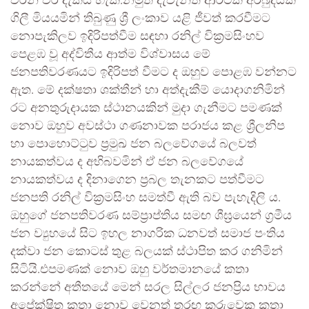
වරින් වර දැකිය හැක.නමුත් දැවැන්‍ත ආර්ථික අර්බුදයක
ගිලී මියයමින් තිබුණු ශ්‍රී ලංකාව යළි ජීවත් කරවීමට
නොපැකිලව ඉදිරිපත්වීම සඳහා රනිල් වික්‍රමසිංහව
පෙළඹ වූ අද්විතීය ආත්ම විශ්වාසය මේ
ජනපතිවරණයට ඉදිරිපත් වීමට ද ඔහුව පොළඹ වන්නට
ඇත. මේ දක්ෂතා ශක්තීන් හා අත්දැකීම් යොදාගනිමින්
රට අනතුරුදායක ස්ථානයකින් මුදා ගැනීමට පමණක්
නොව ඔහුව අවස්ථා ගණනාවක පරාජය කළ ශ්‍රීලනිප
හා පොහොට්ටුව ප්‍රමුඛ ජන බලවේගයේ බලවත්
නායකත්වය ද අභිබවමින් ඒ ජන බලවේගයේ
නායකත්වය ද දිනාගෙන ප්‍රබල තැනකට පත්වීමට
ජනපති රනිල් වික්‍රමසිංහ සමත්වී ඇති බව පැහැදිලි ය.
ඔහුගේ ජනපතිවරණ සම්ප්‍රාප්තිය සමඟ ශීඝ්‍රයෙන් ග්‍රමීය
ජන ව්‍යුහයේ සිට ඉහල නාගරික ධනවත් සමාජ පංතිය
දක්වා ජන කොටස් තුළ බලයක් ස්ථාපිත කර ගනිමින්
සිටියි.එපමණක් නොව ඔහු වර්තමානයේ කතා
කරන්නේ අතීතයේ මෙන් සරල සිල්ලර ජනප්‍රිය භාවය
අපේක්ෂිත කතා නොව වෙනත් තරඟ කරුවෙකු කතා