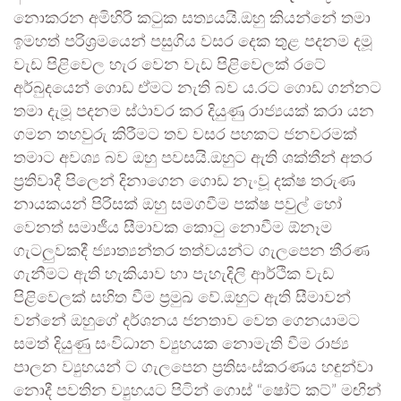
නොකරන අමිහිරි කටුක සත්‍යයයි.ඔහු කියන්නේ තමා
ඉමහත් පරිශ්‍රමයෙන් පසුගිය වසර දෙක තුළ පදනම දමූ
වැඩ පිළිවෙල හැර වෙන වැඩ පිළිවෙලක් රටේ
අර්බුදයෙන් ගොඩ ඒමට නැති බව ය.රට ගොඩ ගන්නට
තමා දැමූ පදනම ස්ථාවර කර දියුණු රාජ්‍යයක් කරා යන
ගමන තහවුරු කිරීමට තව වසර පහකට ජනවරමක්
තමාට අවශ්‍ය බව ඔහු පවසයි.ඔහුට ඇති ශක්තීන් අතර
ප්‍රතිවාදී පිලෙන් දිනාගෙන ගොඩ නැංවූ දක්ෂ තරුණ
නායකයන් පිරිසක් ඔහු සමගවීම පක්ෂ පවුල් හෝ
වෙනත් සමාජීය සීමාවක කොටු නොවීම ඕනෑම
ගැටලුවකදී ජ්‍යාත්‍යන්තර තත්වයන්ට ගැලපෙන තීරණ
ගැනීමට ඇති හැකියාව හා පැහැදිලි ආර්ථික වැඩ
පිළිවෙලක් සහිත වීම ප්‍රමුඛ වේ.ඔහුට ඇති සීමාවන්
වන්නේ ඔහුගේ දර්ශනය ජනතාව වෙත ගෙනයාමට
සමත් දියුණු සංවිධාන ව්‍යුහයක නොමැති වීම රාජ්‍ය
පාලන ව්‍යුහයන් ට ගැලපෙන ප්‍රතිසංස්කරණය හඳුන්වා
නොදී පවතින ව්‍යුහයට පිටින් ගොස් “ෂෝට් කට්” මඟින්