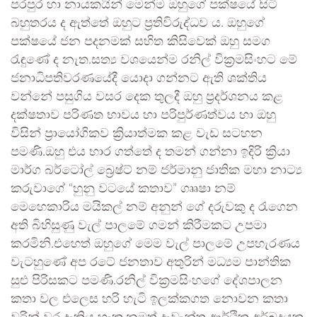
පරපුර හා නායකයින් මෙන්ම ඔහුගේ පක්ෂයේ සිටි
බහුතරය ද ඇත්තේ ඔහුට ප්‍රතිවිරුද්ධව ය. ඔහුගේ
පක්ෂයේ ජන පදනමක් සහිත කිසිවෙක් ඔහු සමග
රැඳුණේ ද නැත.සත්‍ය වශයෙන්ම රනිල් වික්‍රමසිංහට මේ
ජනාධිපතිවරණයේදී යොදා ගන්නට ඇති ශක්තිය
වන්නේ පසුගිය වසර දෙක තුලදී ඔහු ප්‍රදර්ශනය කළ
දක්ෂතාව පරිණත භාවය හා පරිපුර්ණත්වය හා ඔහු
විසින් ප්‍රායෝගිකව ක්‍රියාත්මක කළ වැඩ සටහන
පමණි.ඔහු එය භාර ගත්තේ ද තමන් ගන්නා ඉදිරි ක්‍රියා
මාර්ග බර්ටෝල් බ්‍රෙෂ්ට් නම් ජර්මානු ජාතික මහා නාට්‍ය
කරුවාගේ “හුනු වටයේ කතාව” ගෲෂා නම්
මෙහෙකාරිය මයිකල් නම් අනුන් ගේ දරුවකු ද රැගෙන
අති බිහිසුණු වැල් පාලමේ ගමන් කිරීමකට උපමා
කරමිනි.එහෙත් ඔහුගේ මෙම වැල් පාලමේ උපහැරණය
වැටහුණේ අප රටේ ජනතාව අතුරින් මධ්‍යම පාන්තික
සුළු පිරිසකට පමණි.රනිල් වික්‍රමසිංහගේ දේශපාලන
කතා වල එලෙස හරි හැටි ඉලක්කගත නොවන කතා