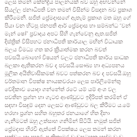
ලෙස තමන් කේන්ද්‍රීය පාලනයක් බව ඔහු අඟවන්නේ
සියල්ල ජනාධිපති වන තමන් විසින්ම විසඳන බව ප්‍රකාශ
කිරීමෙනි. සජිත් ප්‍රේමදාසගේ ඇතැම් ප්‍රකාශ මත ඔහු ගේ
පියා වන හිටපු ජනපති ආර් ප්‍රේමදාස හා සම්බන්ධ “වන්
මෑන් ෂෝ” ප්‍රවාදය අපට සිහි ගැන්වෙනු ඇත.සජිත්
දිස්ත්‍රික් විසිපහට ජනාධිපති කාර්යාල මඟින් විධායක
බලය විමධ්‍ය ගත කර ක්‍රියාත්මක කරන බවත්
පවසයි.බොහෝ විෂයන් වලට ජනාධිපති කාර්ය සාධක
බලකා ඇතිකරන බව ද පවසයි.සෞඛ්‍ය හා අධ්‍යපනය
මූලික අයිතිවාසිකමක් බවට පත්කරන බව ද පවසයි.ඔහු
වර්තමාන විපක්ෂ නායකවරයා ලෙස පාර්ලිමේන්තු
වේදිකාව යොදා ගන්නේත් රටේ යම්‍ යම් අංශ වල
පවතින ප්‍රශ්න හා ගැටළු ආණ්ඩුවට ඉදිරිපත් කරමින් ඒ
සඳහා විසඳුම් දෙන ලෙසට ආණ්ඩුවට බල කිරීමට ය.මේ
හරහා ප්‍රශ්න සහිත බහුතර ජනයාගේ හිත දිනා
ගැනීමටත් ඔහු උත්සාහ ගනිමින් සිටියි. නමුත් සජිත්
ප්‍රේමදාස හිරවී ඇත්තේ විපක්ෂය ලෙස තමන් කරන