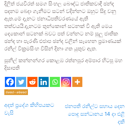
දිලිත් ජයවීරත් සමග සිංහල බෞද්ධ ජාතිකවාදී ඡන්ද
පදනම බෙදා ගැනීමට සටන් වදින්නට ඔහුට සිදු වනු
ඇත.මේ දැනට ජනාධිපතිවරණයේ ඇති
තත්වයයි.දැනටම තුන්කොන් සටනක් වී ඇති මෙය
දෙකොන් සටනක් බවට පත් වන්නට නම් සුලු ජාතික
ඡන්ද හා පැරණි එජාප ඡන්ද වලින් සෑහෙන ප්‍රමාණයක්
රනිල් වික්‍රමසිංහ විසින් දිනා ගත යුතුව ඇත.
සුනිල් කන්නන්ගර කොළඹ රත්නපුර අම්පාර හිටපු මහ
දිසාපති
එතෙර - මෙතෙර
අදත් ප්‍රදේශ කිහිපයකට
ජනපති රනිල්ට සහාය දෙන
වැසි
පොදු සන්ධානය 14 දා එළි
දකී