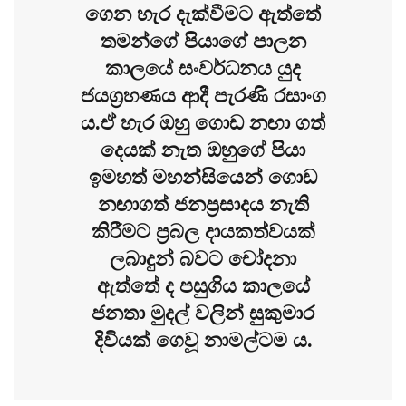
ගෙන හැර දැක්වීමට ඇත්තේ
තමන්ගේ පියාගේ පාලන
කාලයේ සංවර්ධනය යුද
ජයග්‍රහණය ආදී පැරණි රසාංග
ය.ඒ හැර ඔහු ගොඩ නඟා ගත්
දෙයක් නැත ඔහුගේ පියා
ඉමහත් මහන්සියෙන් ගොඩ
නඟාගත් ජනප්‍රසාදය නැති
කිරීමට ප්‍රබල දායකත්වයක්
ලබාදුන් බවට චෝදනා
ඇත්තේ ද පසුගිය කාලයේ
ජනතා මුදල් වලින් සුකුමාර
දිවියක් ගෙවූ නාමල්ටම ය.