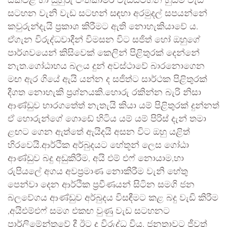
සක්වළ හා සුහුරු පංතිකාමර වැඩසටහන හුස්ම වැඩ
සටහන වැනි වැඩ සටහන් සඳහා අරමුදල් සපයන්නේ
කවුරුන්දැයි ප්‍රකාශ කිරීමට ඇති නොහැකියාවේ ය.
ඒගැන විරුද්ධවාදීන් විමසන විට සජිත් හෝ ඔහුගේ
පාර්ශවයෙන් කිසිවෙක් කෙලින් පිළිතුරක් දෙන්නේ
නැත.ගෝඨාභය බලය දුන් අවස්ථාවේ බාරනොගෙන
මඟ ඇර ගියේ ඇයි යන්න ද සජිත්ට සාර්ථක පිළිතුරක්
දීගත නොහැකි ප්‍රශ්නයකි.හොරු රකින්න බැරි නිසා
ආණ්ඩුව භාරගත්‍තේ නැතැයි කියා යම් පිළිතුරක් දුන්නත්
ඒ හොරුන්ගේ ගොඩේ හිටිය යම් යම් පිරිස් දැන් තමා
ළඟට ගෙන ඇත්තේ ඇයිදයි අසන විට ඔහු යළිත්
හිරවෙයි.ආර්ථික අර්බුදයට හේතූන් ලෙස ගෝඨා
ආණ්ඩුව බදු අඩුකිරීම, අයි එම් එෆ් නොයාම,හා
රුපියලේ අගය අවප්‍රමාණ නොකිරීම වැනි හේතු
පෙන්වා දෙන ආර්ථික ප්‍රවීණයන් සිටින සමගි ජන
බලවේගය ආණ්ඩුව අර්බුදය විසඳීමට කළ බදු වැඩි කිරීම
,අයිඑම්එෆ් සමග එකඟ වුණු වැඩ සටහනට
පාර්ලිමේන්තුවේ දී ඊට ද විරුද්ධ විය. ජනතාවට ජීවත්