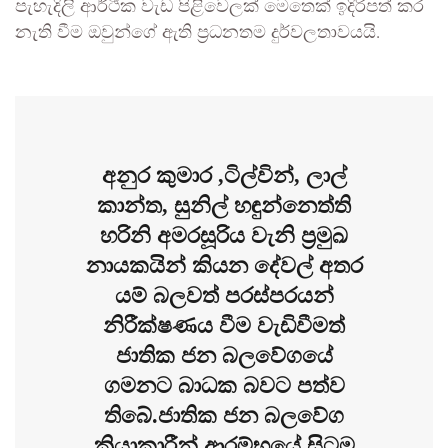
පැහැදිලි ආර්ථික වැඩ පිළිවෙලක් මෙතෙක් ඉදිරිපත් කර
නැති වීම ඔවුන්ගේ ඇති ප්‍රධනතම දුර්වලතාවයයි.
අනුර කුමාර ,ටිල්වින්, ලාල්
කාන්ත, සුනිල් හඳුන්නෙත්ති
හරිනි අමරසූරිය වැනි ප්‍රමුඛ
නායකයින් කියන දේවල් අතර
යම් බලවත් පරස්පරයන්
නිරීක්ෂණය වීම වැඩිවීමත්
ජාතික ජන බලවේගයේ
ගමනට බාධක බවට පත්ව
තිබේ.ජාතික ජන බලවේග
ක්‍රියාකාරීන් ආරම්භයේ සිටම