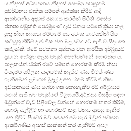
ය.නිදහස් අධ්‍යාපනය නිදහස් සෞඛ්‍ය පහසුකම්
ප්‍රවර්ධනය ජාතික සම්පත් ආරක්ෂා කිරීම ආදී
ආකර්ශනීය අදහස් ජනගත කරමින් සිටිති .එසේම
ජනතා විමුක්ති පෙරමුණේ දැඩි විනය යටතේ ක්‍රියා කළ
යුතු නිසා නායක මට්ටමේ අය අවංක භාවයකින් සිය
කටයුතු කිරීම ද ජාතික ජන බලවේගයට ඇති වාසිදායක
කරුණකි. රටේ පවත්නා ප්‍රශ්නය වන ආර්ථික අර්බුදයට
ප්‍රධාන හේතුව ලෙස ඔවුන් පෙන්වන්නේ හොරකම ය.
පාලකයින්.විසින්‍ රටේ සම්පත් හොරකම් කිරීම නිසා
වියදමට සරිලන ආදායමක් නැතිව ණය වීමත් ණය
ගැනීමෙන් ලබාගත් මුදල් ද හොරකම් කිරීමත් නිසා
අවසානයේ ණය ගෙවා ගත නොහැකිව රට අර්බුදයට
ගොස් ඇති බව ඔවුන්ගේ විග්‍රහයයි.අර්බුදය විසඳීම සඳහා
ඔවුන්ගේ වැඩ පිළිවෙල වන්නේ හොරකම නතර කිරීම,
හොරු ඇල්ලීම හා හොරකම් කළ ධනය ආපසු ගැනීම
යන ත්‍රිවිධ පියවර බව පෙනේ.මේ හැර ඔවුන් පවසන
ආකර්ශණීය අදහස් සාක්ෂාත් කර ගැනීමට අදාල