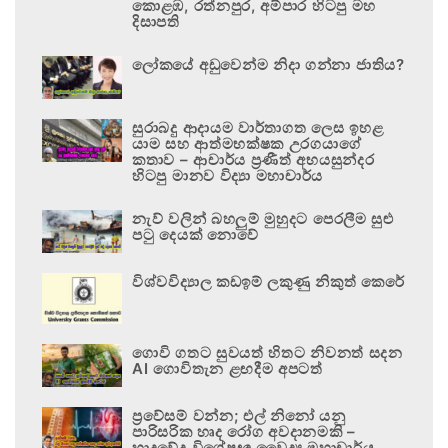
කොළඹ, රත්නපුර, අම්පාර හිටපු මහ
දිසාපති
ලෝකයේ අඩුවෙන්ම නිදා ගන්නා ජාතිය?
සුරාබදු ආදායම වාර්තාගත ලෙස ඉහළ
යාම සහ ආත්මභක්ෂක උරගයාගේ
කතාව – ආචාර්ය ප්‍රණීත් අභයසුන්දර
හිටපු මානව විද්‍යා මහාචාර්ය
නැව් වලින් බහලුම් මුහුදට පෙරලීම සුළු
පටු දෙයක් නොවේ
විශ්වවිද්‍යාල කඩඉම් ලකුණු නිකුත් කෙරේ
ගොවි ගතට සුවයත් හිතට නිවනත් සදන
AI ගොවිතැන ළඟදීම අපටත්
ප්‍රවේසම් වන්න; එල් නිනෝ යනු
පාරිසරික හෘද රෝග අවදානමකි –
හෘදවේද විශේෂඥ වෛද්‍ය මහාචාර්ය