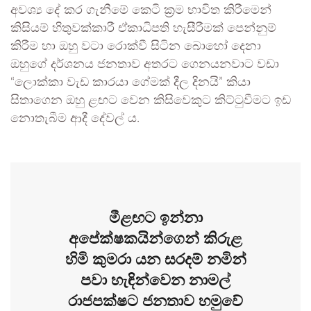
අවශ්‍ය දේ කර ගැනීමේ කෙටි ක්‍රම භාවිත කිරීමෙන්
කිසියම් හිතුවක්කාරී ඒකාධිපති හැසීරීමක් පෙන්නුම්
කිරීම හා ඔහු වටා රොක්වී සිටින බොහෝ දෙනා
ඔහුගේ දර්ශනය ජනතාව අතරට ගෙනයනවාට වඩා
“ලොක්කා වැඩ කාරයා ගේමක් දීල දිනයි” කියා
සිතාගෙන ඔහු ළඟට වෙන කිසිවෙකුට කිට්ටුවීමට ඉඩ
නොතැබීම ආදී දේවල් ය.
මීළඟට ඉන්නා
අපේක්ෂකයින්ගෙන් කිරුළ
හිමි කුමරා යන සරදම් නමින්
පවා හැඳින්වෙන නාමල්
රාජපක්ෂට ජනතාව හමුවේ