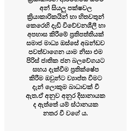
අන් සියලු පක්ෂවල
ක්‍රියාකාරිකයින් හා හිතවතුන්
කෙරෙහි දැඩි විවේචනශීලී හා
අපහාස කිරීමේ ප්‍රතිපත්තියක්
සමාජ මාධ්‍ය ඔස්සේ අඛන්ඩව
පවත්වාගෙන යාම නිසා එම
පිරිස් ජාතික ජන බලවේගයට
සහය දැක්වීම ප්‍රතික්ෂේප
කිරීම ඔවුන්ට ව්‍යාප්ත වීමට
දැන් ලොකුම බාධාවක් වී
ඇත.ඒ අනුව අනුර දිසානායක
ද ඇත්තේ යම් ස්ථානයක
නතර වී වගේ ය.