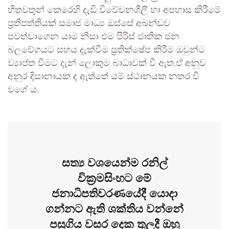
හිතවතුන් කෙරෙහි දැඩි විවේචනශීලී හා අපහාස කිරීමේ
ප්‍රතිපත්තියක් සමාජ මාධ්‍ය ඔස්සේ අඛන්ඩව
පවත්වාගෙන යාම නිසා එම පිරිස් ජාතික ජන
බලවේගයට සහය දැක්වීම ප්‍රතික්ෂේප කිරීම ඔවුන්ට
ව්‍යාප්ත වීමට දැන් ලොකුම බාධාවක් වී ඇත.ඒ අනුව
අනුර දිසානායක ද ඇත්තේ යම් ස්ථානයක නතර වී
වගේ ය.
සත්‍ය වශයෙන්ම රනිල්
වික්‍රමසිංහට මේ
ජනාධිපතිවරණයේදී යොදා
ගන්නට ඇති ශක්තිය වන්නේ
පසුගිය වසර දෙක තුලදී ඔහු