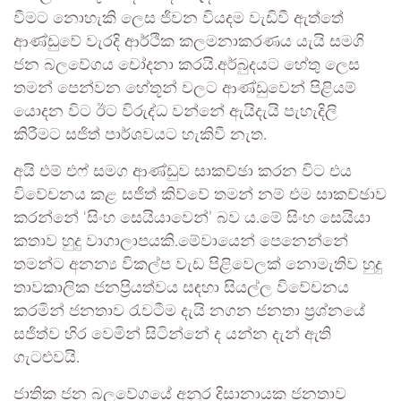
වීමට නොහැකි ලෙස ජිවන වියදම වැඩිවී ඇත්තේ
ආණ්ඩුවේ වැරදි ආර්ථික කලමනාකරණය යැයි සමගි
ජන බලවේගය චෝදනා කර‍යි.අර්බුදයට හේතු ලෙස
තමන් පෙන්වන හේතූන් වලට ආණ්ඩුවෙන් පිළියම්
යොදන විට ඊට විරුද්ධ වන්නේ ඇයිදැයි පැහැදිලි
කිරීමට සජිත් පාර්ශවයට හැකිවී නැත.
අයි එම් එෆ් සමග ආණ්ඩුව සාකච්ඡා කරන විට එය
විවේචනය කළ සජිත් කිව්වේ තමන් නම් එම සාකච්ඡාව
කරන්නේ ‘සිංහ සෙයියාවෙන්’ බව ය.මේ සිංහ සෙයියා
කතාව හුදු වාගාලාපයකි.මේවායෙන් පෙනෙන්නේ
තමන්ට අනන්‍ය විකල්ප වැඩ පිළිවෙලක් නොමැතිව හුදු
තාවකාලික ජනප්‍රියත්වය සඳහා සියල්ල විවේචනය
කරමින් ජනතාව රැවටීම දැයි නගන ජනතා ප්‍රශ්නයේ
සජිත්ව හිර වෙමින් සිටින්නේ ද යන්න දැන් ඇති
ගැටළුවයි.
ජාතික ජන බලවේගයේ අනුර දිසානායක ජනතාව