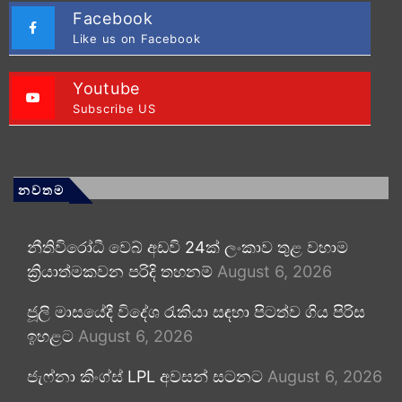
Facebook
Like us on Facebook
Youtube
Subscribe US
නවතම
නීතිවිරෝධී වෙබ් අඩවි 24ක් ලංකාව තුළ වහාම
ක්‍රියාත්මකවන පරිදි තහනම්
August 6, 2026
ජූලි මාසයේදී විදේශ රැකියා සඳහා පිටත්ව ගිය පිරිස
ඉහළට
August 6, 2026
ජැෆ්නා කිංග්ස් LPL අවසන් සටනට
August 6, 2026