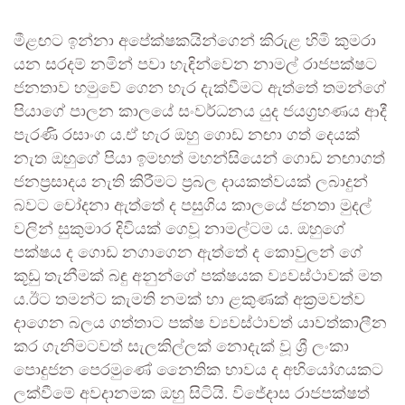
මීළඟට ඉන්නා අපේක්ෂකයින්ගෙන් කිරුළ හිමි කුමරා
යන සරදම් නමින් පවා හැඳින්වෙන නාමල් රාජපක්ෂට
ජනතාව හමුවේ ගෙන හැර දැක්වීමට ඇත්තේ තමන්ගේ
පියාගේ පාලන කාලයේ සංවර්ධනය යුද ජයග්‍රහණය ආදී
පැරණි රසාංග ය.ඒ හැර ඔහු ගොඩ නඟා ගත් දෙයක්
නැත ඔහුගේ පියා ඉමහත් මහන්සියෙන් ගොඩ නඟාගත්
ජනප්‍රසාදය නැති කිරීමට ප්‍රබල දායකත්වයක් ලබාදුන්
බවට චෝදනා ඇත්තේ ද පසුගිය කාලයේ ජනතා මුදල්
වලින් සුකුමාර දිවියක් ගෙවූ නාමල්ටම ය. ඔහුගේ
පක්ෂය ද ගොඩ නගාගෙන ඇත්තේ ද කොවුලන් ගේ
කූඩු තැනීමක් බඳු අනුන්ගේ පක්ෂයක ව්‍යවස්ථාවක් මත
ය.ඊට තමන්ට කැමති නමක් හා ළකුණක් අක්‍රමවත්ව
දාගෙන බලය ගත්තාට පක්ෂ ව්‍යවස්ථාවත් යාවත්කාලීන
කර ගැනිමටවත් සැලකිල්ලක් නොදැක් වූ ශ්‍රී ලංකා
පොදුජන පෙරමුණේ නෛතික භාවය ද අභියෝගයකට
ලක්වීමේ අවදානමක ඔහු සිටියි. විජේදාස රාජපක්ෂත්