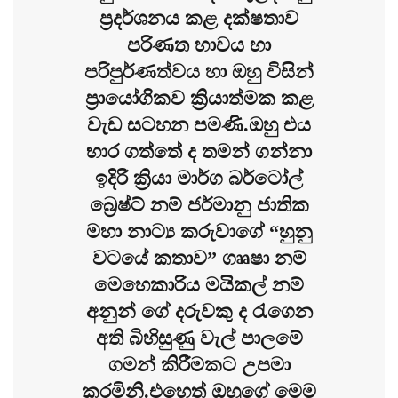
ප්‍රදර්ශනය කළ දක්ෂතාව
පරිණත භාවය හා
පරිපුර්ණත්වය හා ඔහු විසින්
ප්‍රායෝගිකව ක්‍රියාත්මක කළ
වැඩ සටහන පමණි.ඔහු එය
භාර ගත්තේ ද තමන් ගන්නා
ඉදිරි ක්‍රියා මාර්ග බර්ටෝල්
බ්‍රෙෂ්ට් නම් ජර්මානු ජාතික
මහා නාට්‍ය කරුවාගේ “හුනු
වටයේ කතාව” ගෲෂා නම්
මෙහෙකාරිය මයිකල් නම්
අනුන් ගේ දරුවකු ද රැගෙන
අති බිහිසුණු වැල් පාලමේ
ගමන් කිරීමකට උපමා
කරමිනි.එහෙත් ඔහුගේ මෙම