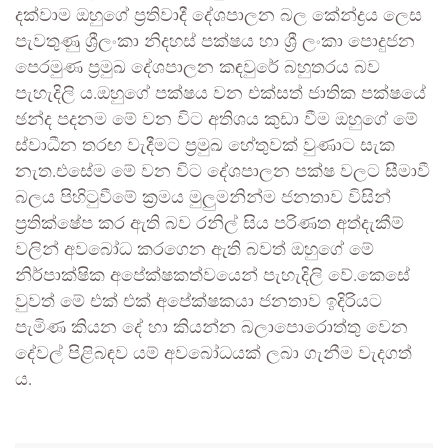
දක්වාම ඔහුගේ ප්‍රතිවාදී දේශපාලන බල කේන්ද්‍රය ලෙස
පැවතුණු ශ්‍රීලංකා නිදහස් පක්ෂය හා ශ්‍රී ලංකා පොදුජන
පෙරමුණ ප්‍රමුඛ දේශපාලන කඳවුරේ බහුතරය බව
පැහැදිලි ය.ඔහුගේ පක්ෂය වන එක්සත් ජාතික පක්ෂයේ
ඡන්ද පදනම මේ වන විට අතිශය කුඩා වීම ඔහුගේ මේ
ස්වාධීන තරඟ වැදීමට ප්‍රමුඛ හේතුවක් වුණාට සැක
නැත.එසේම මේ වන විට දේශපාලන පක්ෂ වලට සීමාවී
බලය පිහිටුවීමේ ක්‍රමය මුලුමනින්ම ජනතාව විසින්
ප්‍රතික්ෂේප කර ඇති බව රනිල් සිය පරිණත අත්දැකීම්
වලින් අවබෝධ කරගෙන ඇති බවත් ඔහුගේ මේ
නිර්පාක්ෂික අපේක්ෂකත්වයෙන් පැහැදිලි වේ.කෙසේ
වුවත් මේ එක් එක් අපේක්ෂකයා ජනතාව ඉදිරියට
පැමිණ කියන දේ හා කියන්න බලාපොරොත්තු වෙන
දේවල් පිළිබඳව යම් අවබෝධයක් ලබා ගැනීම වැදගත්‍
ය.