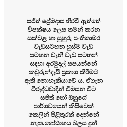
සජිත් ප්‍රේමදාස හිරවී ඇත්තේ
විපක්ෂය ලෙස තමන් කරන
සක්වළ හා සුහුරු පංතිකාමර
වැඩසටහන හුස්ම වැඩ
සටහන වැනි වැඩ සටහන්
සඳහා අරමුදල් සපයන්නේ
කවුරුන්දැයි ප්‍රකාශ කිරීමට
ඇති නොහැකියාවේ ය. ඒගැන
විරුද්ධවාදීන් විමසන විට
සජිත් හෝ ඔහුගේ
පාර්ශවයෙන් කිසිවෙක්
කෙලින් පිළිතුරක් දෙන්නේ
නැත.ගෝඨාභය බලය දුන්