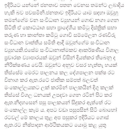
ඉදිරියට යන්නේ ජනතාව පතන වෙනස තමන්ට ලබාදිය
හැකි බව පවසමිනි.ජනතාව ඉදිරියට යාම සඳහා ඔවුහු
තමන්ගේම වන සංවිධාන ව්‍යුහයන් ගොඩ නගා ගෙන
සිටිති ඒ කොට්ඨාශ සභා ප්‍රාදේශීය කමිටු දිස්ත්‍රික් සභා
තරුණ හා කාන්තා කමිටු ගොවි සම්මේලන රණවිරු
සංවිධාන වෘත්තීය සමිති ආදී ඔවුන්ගේම සංවිධාන
ව්‍යුහයකි.එසේම සංවිධානාත්මකව ආකර්ෂණීය විශාල
ප්‍රචාරක ව්‍යාපාරයක් ඔවුන් විසින් දියත්කර තිබෙනු ද
නිරීක්ෂණය වෙයි. ඔවුන්ට අනුව වසර හැත්තැ හයක්
තිස්සේම මෙරට පාලනය කල දේශපාලන පක්ෂ රට
විනාශ කර ඇත.රටේ ජාතික සම්පත් බලවත්
මංකොල්ලයකට ලක් කරමින් පාලකයින් දිගු කලක්
තිස්සේ විශල ධනයක් උපදවා ගෙන රටින් පිට කර
ඇත.නිදහසෙන් පසු පාලකයන් සිදුකර ඇත්තේ රට
මංකොල්ල කෑම ය. අපට වඩා පසුපසින් සිටි බොහෝ
රටවල් මේ කාලය තුළ අප පසුකර ඉදිරියට ගොස්
ඇත.රට නිෂ්පාදන ආර්ථිකයකට යොමු කළ යුතු