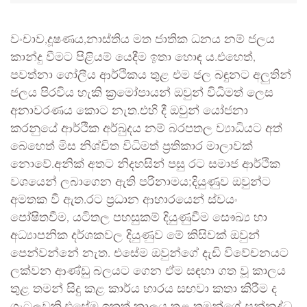
වංචාව,දූෂණය,නාස්තිය මත ජාතික ධනය නම් ජලය
කාන්දු වීමට පිළියම් යෙදීම ඉතා හොඳ ය.එහෙත්,
පවත්නා ගෝලීය ආර්ථිකය තුළ එම ජල බඳුනට අලුතින්
ජලය පිරවිය හැකි ක්‍රමෝපායන් ඔවුන් විධිමත් ලෙස
අනාවරණය කොට නැත.එහි දී ඔවුන් යෝජනා
කරනුයේ ආර්ථික අර්බුදය නම් බරපතල ව්‍යාධියට අත්
බෙහෙත් මිස නිශ්චිත විධිමත් ප්‍රතිකාර මාලාවක්
නොවේ.අනික් අතට නිදහසින් පසු රට සමාජ ආර්ථික
වශයෙන් ලබාගෙන ඇති පරිනාමය;දියුණුව ඔවුන්ට
අමතක වී ඇත.රට ප්‍රධාන ආහාරයෙන් ස්වයං
පෝෂිතවීම, යටිතල පහසුකම් දියුණුවීම සෞඛ්‍ය හා
අධ්‍යාපනික දර්ශකවල දියුණුව මේ කිසිවක් ඔවුන්
පෙන්වන්නේ නැත. එසේම ඔවුන්ගේ දැඩි විවේචනයට
ලක්වන ආණ්ඩු බලයට ගෙන ඒම සඳහා ගත වූ කාලය
තුළ තමන් සිදු කළ කාර්ය භාරය සඟවා කතා කිරීම ද