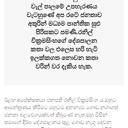
වැල් පාලමේ උපහැරණය
වැටහුණේ අප රටේ ජනතාව
අතුරින් මධ්‍යම පාන්තික සුළු
පිරිසකට පමණි.රනිල්
වික්‍රමසිංහගේ දේශපාලන
කතා වල එලෙස හරි හැටි
ඉලක්කගත නොවන කතා
වරින් වර දැකිය හැක.
ඊළඟ අපේක්ෂකයා ජනපති රනිල් වික්‍රමසිංහ ය.ඔහුට
ආමන්ත්‍රණය කිරීමට ඔහුටම අනන්‍යව ගොඩ නගාගත්
ජනතා බලවේගයක්වත් තිබුණේ නැත.ඔහු විසින්
තමාගේ දීර්ඝ දේශපාලනය තුළ ගොඩ නැගූ දෙවන