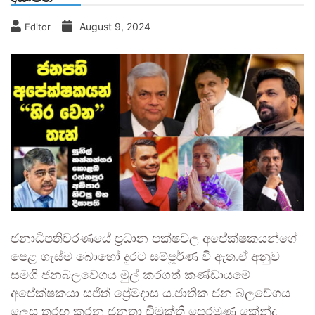
August 9, 2024
Editor
ජනාධිපතිවරණයේ ප්‍රධාන පක්ෂවල අපේක්ෂකයන්ගේ
පෙළ ගැස්ම බොහෝ දුරට සම්පූර්ණ වී ඇත.ඒ අනුව
සමගි ජනබලවේගය මුල් කරගත් කණ්ඩායමේ
අපේක්ෂකයා සජිත් ප්‍රේමදාස ය.ජාතික ජන බලවේගය
ලෙස තරඟ කරන ජනතා විමුක්ති පෙරමුණ කේන්ද්‍ර