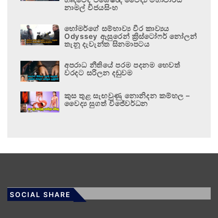
නාමල් විජයසිංහ
හෝමර්ගේ සම්භාව්‍ය වීර කාව්‍යය
Odyssey ඇසුරෙන් ක්‍රිස්ටෝෆර් නෝලන්
තැනූ දැවැන්ත සිනමාපටය
අපරාධ නීතියේ පරම පදනම හෙවත්
වරදට සරිලන දඬුවම
කුස තුළ සැඟවුණු නොනිදන කම්හල –
වෛද්‍ය සුගත් විජේවර්ධන
SOCIAL SHARE