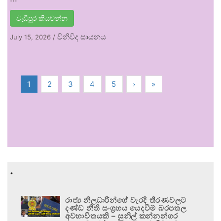
වැඩිපුර කියවන්න
විනිවිද සායනය
July 15, 2026
/
1
2
3
4
5
›
»
.
රාජ්‍ය නිලධාරීන්ගේ වැරදි තීරණවලට
දණ්ඩ නීති සංග්‍රහය යෙදවීම බරපතල
අවභාවිතයකි – සුනිල් කන්නන්ගර