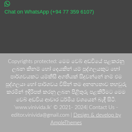
Chat on WhatsApp (+94 77 359 6107)
Copyrights protected: මෙම වෙබ් අඩවියේ පළකරනු
ලබන කිනම් හෝ දෙයකින් යම් පුද්ගලයකුට හෝ
පාර්ශවයකට යම්කිසි අගතියක් සිදුවන්නේ නම් එම
පුද්ගලයා හෝ පාර්ශවය විසින් තම අනන්‍යතාව තහවුරු
කරමින් ඉදිරිපත් කරනු ලබන පිළිතුරු පළකිරීමට මෙම
වෙබ් අඩවිය ආචාර ධර්මීය වශයෙන් බැඳී සිටී.
'www.vinivida.lk' © 2021- 2024| Contact Us -
editor.vinivida@gmail.com |
Design & develop by
AmpleThemes