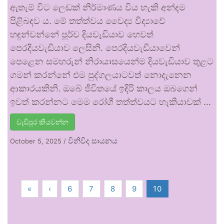
ඇතැම් විට ලෙඩක් නිර්මාණය විය හැකි අන්දම
පිළිබඳව ය. මේ තත්ත්වය වෛද්‍ය විද්‍යාවේ
හඳුන්වන්නේ පූර්ව දියවැඩියාව හෙවත්
පෙරදියවැඩියාව ලෙසිනි. පෙරදියවැඩියාවෙන්
පෙළෙන සමහරුන් නිරායාසයෙන්ම දියවැඩියාව තුළට
ගමන් කරන්නේ එම පුද්ගලයාටවත් නොදැනෙන
ආකාරයකිනි. ඔබේ ජීවිතයේ ඉදිරි කාලය ඔබගෙන්
ඉවත් කරන්නට මෙම රෝගී තත්ත්වයට හැකියාවක් …
වැඩිපුර කියවන්න
විනිවිද සායනය
October 5, 2025
/
«
‹
6
7
8
9
10