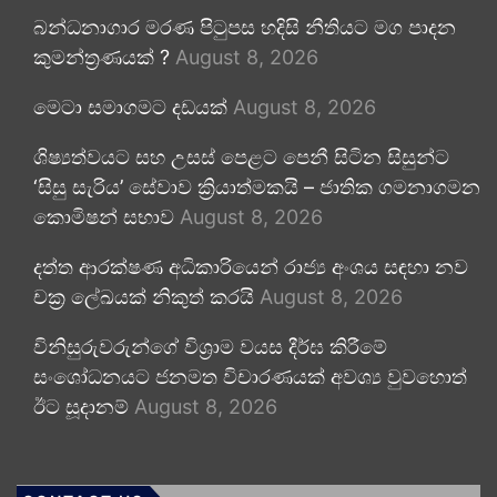
බන්ධනාගාර මරණ පිටුපස හදිසි නීතියට මග පාදන
කුමන්ත්‍රණයක් ?
August 8, 2026
මෙටා සමාගමට දඩයක්
August 8, 2026
ශිෂ්‍යත්වයට සහ උසස් පෙළට පෙනී සිටින සිසුන්ට
‘සිසු සැරිය’ සේවාව ක්‍රියාත්මකයි – ජාතික ගමනාගමන
කොමිෂන් සභාව
August 8, 2026
දත්ත ආරක්ෂණ අධිකාරියෙන් රාජ්‍ය අංශය සඳහා නව
චක්‍ර ලේඛයක් නිකුත් කරයි
August 8, 2026
විනිසුරුවරුන්ගේ විශ්‍රාම වයස දීර්ඝ කිරීමේ
සංශෝධනයට ජනමත විචාරණයක් අවශ්‍ය වුවහොත්
ඊට සූදානම්
August 8, 2026