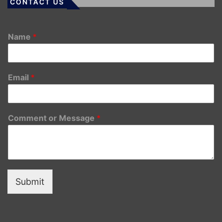
CONTACT US
Name
*
Email
*
Comment or Message
*
Submit