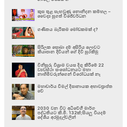
කුස තුළ සැඟවුණු නොනිදන කම්හල –
වෛද්‍ය සුගත් විජේවර්ධන
ගණිතය බැරිකම මෝඩකමක් ද?
සිරිලක සොබා දම් අසිරිය ලොවට
කියාපාන දිවියන් ගේ දිවි සුරකිමු
විනිසුරු විශ්‍රාම වයස දිගු කිරීමේ 22
ව්‍යවස්ථා සංශෝධනයට මහා
නාහිමිවරුන්ගෙන් විරෝධයක් නෑ
මහාචාර්ය විමල් දිසානායක අභාවප්‍රාප්ත
වේ
2030 වන විට අධිවේගී මාර්ග
පද්ධතියට කි.මී. 132ක්;සියලු වියදම්
දේශීය අරමුදල්වලින්