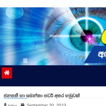
Skip
to
content
vinivida.lk
ජනපති හා සමන්තා පවර් අතර හමුවක්
September 20, 2023
Editor