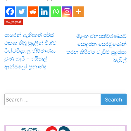
කාලීන පුවත්
පාරෙන් ඇහිඳගත් පර්ස්
මීළඟ ජනපතිවරණයට
එකක තිබූ මුදලින් විශ්ව
පොදුජන පෙරමුණෙන්
විශ්වවිද්‍යාල නිර්මාණය
තරඟ කිරීමට වැඩිම සුදුස්සා
වුණ හැටි – මයිකල්
බැසිල්
ආන්ජලෝ ප්‍රනාන්දු