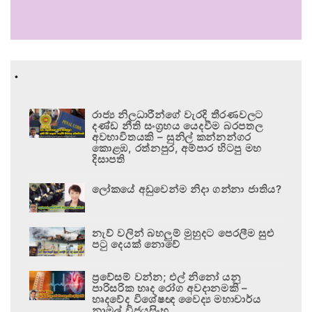
.
රාජ්‍ය නිලධාරීන්ගේ වැරදි තීරණවලට
දණ්ඩ නීති සංග්‍රහය යෙදවීම බරපතල
අවභාවිතයකි – සුනිල් කන්නන්ගර
කොළඹ, රත්නපුර, අම්පාර හිටපු මහ
දිසාපති
ලෝකයේ අඩුවෙන්ම නිදා ගන්නා ජාතිය?
නැව් වලින් බහලුම් මුහුදට පෙරලීම සුළු
පටු දෙයක් නොවේ
ප්‍රවේසම් වන්න; එල් නිනෝ යනු
පාරිසරික හෘද රෝග අවදානමකි –
හෘදවේද විශේෂඥ වෛද්‍ය මහාචාර්ය
නාමල් විජයසිංහ