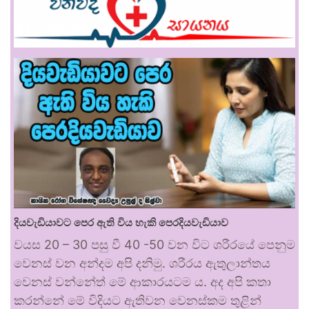
දියවැඩියාවට පෙර ඇති විය හැකි පෙරදියවැඩියාව
වයස 20 – 30 පසු වී 40 -50 වන විට ශරීරයේ පෙනුම
වෙනස් වන අන්දම අපි දනිමු. ශරීරය ඇතුලාන්තය
වෙනස් වන්නේත් මේ ආකාරයටම ය. අද අපි කතා
කරන්නේ මේ විදියට ඇතිවන වෙනස්කම තුළින්