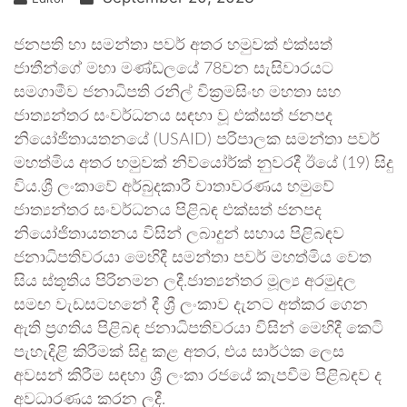
ජනපති හා සමන්තා පවර් අතර හමුවක් එක්සත්
ජාතීන්ගේ මහා මණ්ඩලයේ 78වන සැසිවාරයට
සමගාමීව ජනාධිපති රනිල් වික්‍රමසිංහ මහතා සහ
ජාත්‍යන්තර සංවර්ධනය සඳහා වූ එක්සත් ජනපද
නියෝජිතායතනයේ (USAID) පරිපාලක සමන්තා පවර්
මහත්මිය අතර හමුවක් නිව්යෝර්ක් නුවරදී ඊයේ (19) සිදු
විය.ශ්‍රී ලංකාවේ අර්බුදකාරී වාතාවරණය හමුවේ
ජාත්‍යන්තර සංවර්ධනය පිළිබඳ එක්සත් ජනපද
නියෝජිතායතනය විසින් ලබාදුන් සහාය පිළිබඳව
ජනාධිපතිවරයා මෙහිදී සමන්තා පවර් මහත්මිය වෙත
සිය ස්තූතිය පිරිනමන ලදී.ජාත්‍යන්තර මූල්‍ය අරමුදල
සමඟ වැඩසටහනේ දී ශ්‍රී ලංකාව දැනට අත්කර ගෙන
ඇති ප්‍රගතිය පිළිබඳ ජනාධිපතිවරයා විසින් මෙහිදී කෙටි
පැහැදිළි කිරීමක් සිදු කළ අතර, එය සාර්ථක ලෙස
අවසන් කිරීම සඳහා ශ්‍රී ලංකා රජයේ කැපවීම පිළිබඳව ද
අවධාරණය කරන ලදී.