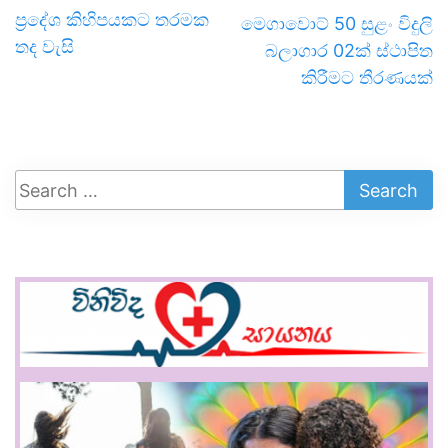
ප්‍රදේශ කිහිපයකට තරමක
මෙගාවොට් 50 සුළං විදුලි
තද වැසි
බලාගාර 02ක් ස්ථාපිත
කිරීමට තීරණයක්