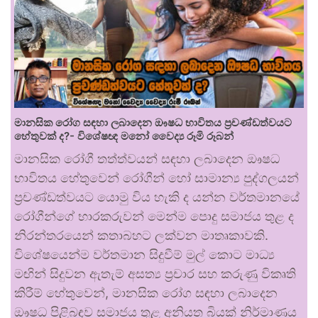
මානසික රෝග සඳහා ලබාදෙන ඖෂධ භාවිතය ප්‍රචණ්ඩත්වයට
හේතුවක් ද?- විශේෂඥ මනෝ වෛද්‍ය රූමි රූබන්
මානසික රෝගී තත්ත්වයන් සඳහා ලබාදෙන ඖෂධ
භාවිතය හේතුවෙන් රෝගීන් හෝ සාමාන්‍ය පුද්ගලයන්
ප්‍රචණ්ඩත්වයට යොමු විය හැකි ද යන්න වර්තමානයේ
රෝගීන්ගේ භාරකරුවන් මෙන්ම පොදු සමාජය තුළ ද
නිරන්තරයෙන් කතාබහට ලක්වන මාතෘකාවකි.
විශේෂයෙන්ම වර්තමාන සිදුවීම් මුල් කොට මාධ්‍ය
මඟින් සිදුවන ඇතැම් අසත්‍ය ප්‍රචාර සහ කරුණු විකෘති
කිරීම් හේතුවෙන්, මානසික රෝග සඳහා ලබාදෙන
ඖෂධ පිළිබඳව සමාජය තුළ අනියත බියක් නිර්මාණය