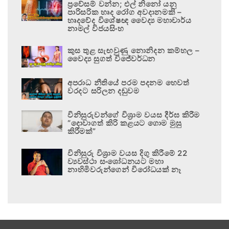
ප්‍රවේසම් වන්න; එල් නිනෝ යනු
පාරිසරික හෘද රෝග අවදානමකි –
හෘදවේද විශේෂඥ වෛද්‍ය මහාචාර්ය
නාමල් විජයසිංහ
කුස තුළ සැඟවුණු නොනිදන කම්හල –
වෛද්‍ය සුගත් විජේවර්ධන
අපරාධ නීතියේ පරම පදනම හෙවත්
වරදට සරිලන දඬුවම
විනිසුරුවන්ගේ විශ්‍රාම වයස දීර්ඝ කිරීම
“දොවාගත් කිරි කළයට ගොම මුසු
කිරීමක්”
විනිසුරු විශ්‍රාම වයස දිගු කිරීමේ 22
ව්‍යවස්ථා සංශෝධනයට මහා
නාහිමිවරුන්ගෙන් විරෝධයක් නෑ