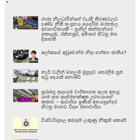
රාජ්‍ය නිලධාරීන්ගේ වැරදි තීරණවලට
දණ්ඩ නීති සංග්‍රහය යෙදවීම බරපතල
අවභාවිතයකි – සුනිල් කන්නන්ගර
කොළඹ, රත්නපුර, අම්පාර හිටපු මහ
දිසාපති
ලෝකයේ අඩුවෙන්ම නිදා ගන්නා ජාතිය?
නැව් වලින් බහලුම් මුහුදට පෙරලීම සුළු
පටු දෙයක් නොවේ
සුරාබදු ආදායම වාර්තාගත ලෙස ඉහළ
යාම සහ ආත්මභක්ෂක උරගයාගේ
කතාව – ආචාර්ය ප්‍රණීත් අභයසුන්දර
හිටපු මානව විද්‍යා මහාචාර්ය
විශ්වවිද්‍යාල කඩඉම් ලකුණු නිකුත් කෙරේ