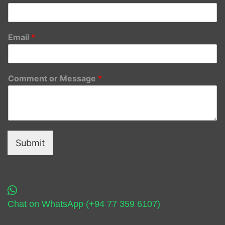
Email
*
Comment or Message
*
Submit
Chat on WhatsApp (+94 77 359 6107)