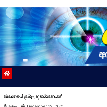
Skip
to
content
vinivida.lk
ජපානයේ ප්‍රබල භූකම්පනයක්
December 12, 2025
Editor