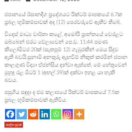
ජපානයේ ඊසානදිග ප්‍රදේශයට රික්ටර් මාපකයේ 6.7ක
ප්‍රබල භූමිකම්පාවක් අද (12) පෙරවරුවේ ඇතිව තිබේ.
විදෙස් මාධ්‍ය වාර්තා කළේ, අමෝරි ප්‍රාන්තයේ වෙරළට
ඔබ්බෙන් එරට වේලාවෙන් පෙ.ව. 11:44 පමණ
කිලෝමීටර 20ක් (සැතපුම් 12) ගැඹුරකින් මෙය සිදුව
ඇති බවයි.සුනාමි අනතුරු ඇඟවීම් නිකුත් කරමින් ජපාන
කාලගුණ විද්‍යා ඒජන්සිය දන්වා ඇත්තේ, මේ හේතුවෙන්
මුහුදු රළ මීටර් 1 (අඟල් 39)ක් දක්වා ඉහළ යා හැකි
බවය.
පසුගිය සඳුදා ද එම කලාපයේ රික්ටර් මාපකයේ 7.5ක
ප්‍රබල භූමිකම්පාවක් ඇතිවිය.
කාලීන පුවත්