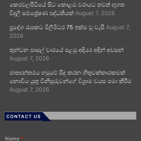
කෙරවලපිටියේ සිට කොළඹ වරායට තවත් භූගත
විදුලි සම්ප්‍රේෂණ පද්ධතියක්
August 7, 2026
ප්‍රදේශ රැසකට මිලිමීටර 75 ඉක්ම වූ වැසි
August 7,
2026
තුන්වන පාසල් වාරයේ පළමු අදියර අදින් අවසන්
August 7, 2026
ජාත්‍යන්තරය හමුවේ සිදු කරන හිතුවක්කාරකමක්
නොවිය යුතු විනිසුරුවන්ගේ විශ්‍රාම වයස පමා කිරීම
August 7, 2026
CONTACT US
Name
*