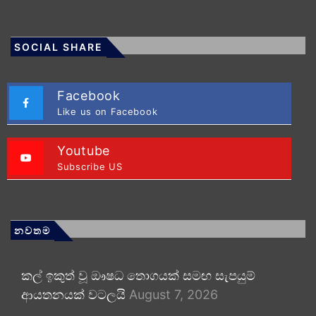
SOCIAL SHARE
Facebook
Like us on Facebook
Youtube
Subscribe US
නවතම
කල් ඉකුත් වූ ඖෂධ තොගයක් සමඟ සැපයුම්
ආයතනයක් වටලයි
August 7, 2026