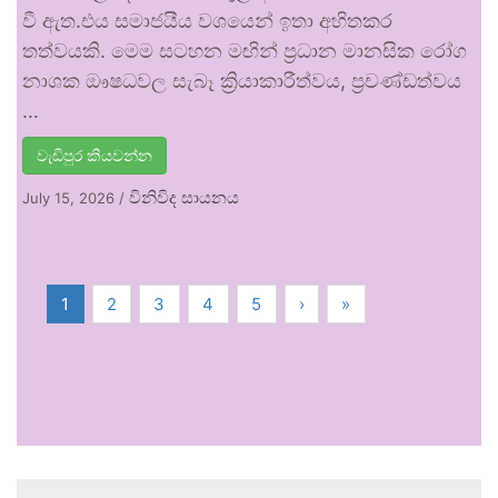
වී ඇත.එය සමාජයීය වශයෙන් ඉතා අහිතකර
තත්වයකි. මෙම සටහන මඟින් ප්‍රධාන මානසික රෝග
නාශක ඖෂධවල සැබෑ ක්‍රියාකාරීත්වය, ප්‍රචණ්ඩත්වය
…
වැඩිපුර කියවන්න
විනිවිද සායනය
July 15, 2026
/
1
2
3
4
5
›
»
.