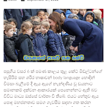
පසුගිය වසර 6 ක් පමණ කාලය තුළ කේට් මිඩ්ල්ටන්ගේ
හැසිරීම් සහ ශරීර භාෂාවන් body language හොදින්
විමසා බැලීමේ දී ඇය ඇගේ නැන්දණිය වූ ඩයනාට
සමානකම් දක්වන ආකාරයක් පෙනෙන්නට ඇති බව
විවිධ මාධ්‍ය ඔස්සේ වාර්තා වී තිබේ. එයට හේතුව ඇය
පොදු මහජනතාව සමග ගැවසීම සදහා ගත කරන