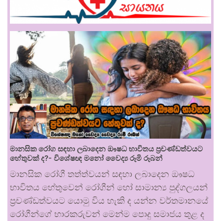
මානසික රෝග සඳහා ලබාදෙන ඖෂධ භාවිතය ප්‍රචණ්ඩත්වයට
හේතුවක් ද?- විශේෂඥ මනෝ වෛද්‍ය රූමි රූබන්
මානසික රෝගී තත්ත්වයන් සඳහා ලබාදෙන ඖෂධ
භාවිතය හේතුවෙන් රෝගීන් හෝ සාමාන්‍ය පුද්ගලයන්
ප්‍රචණ්ඩත්වයට යොමු විය හැකි ද යන්න වර්තමානයේ
රෝගීන්ගේ භාරකරුවන් මෙන්ම පොදු සමාජය තුළ ද