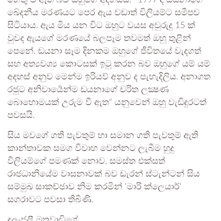
ඛේදනීය මරණයට පෙර ඇය වඩාත් විලියම්ට සමීපව
සිටියාය. ඇය මිය යන විට ඔහුට වයස අවුරුදු 15 ක්
වුවද ඇයගේ මරණයේ බලපෑම තවමත් ඔහු තුළින්
පෙනේ. ඩයනා සෑම දිනකම ඔහුගේ ජීවිතයේ වැදගත්
සහ අත්‍යවශ්‍ය කොටසක් ඉටු කරන බව ඔහුගේ යම් යම්
අදහස් අනුව මෙන්ම ඉරියව් අනුව ද පැහැදිලිය. අනාගත
රජුට අනිවාර්‍යෙන්ම ඩයනාගේ චරිත ලක්‍ෂණ
බොහොමයක් උරුම වී ඇත“ යනුවෙන් ඔහු වැඩිදුරටත්
පවසයි.
සිය මවගේ ගති පැවතුම් හා සමාන ගති පැවතුම් ඇති
කාන්තාවක සමග විවාහ වෙන්නට ලැබීම හුදු
විලියම්ගේ පමණක් නොව, සමස්ත එක්සත්
රාජධානියේම වාසනාවක් බව ඩැරන් ස්ටැන්ටන් සිය
සම්මුඛ සාකච්ඡාව නිම කරමින් ‘මාරි ක්ලෙයාර්‘
සගරාවට පවසා තිබිණි.
දුලංජලී මුතුවාඩිගේ