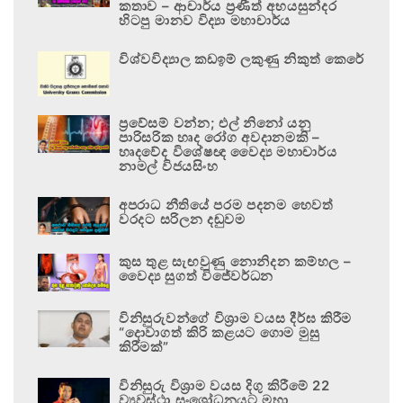
කතාව – ආචාර්ය ප්‍රණීත් අභයසුන්දර
හිටපු මානව විද්‍යා මහාචාර්ය
විශ්වවිද්‍යාල කඩඉම් ලකුණු නිකුත් කෙරේ
ප්‍රවේසම් වන්න; එල් නිනෝ යනු
පාරිසරික හෘද රෝග අවදානමකි –
හෘදවේද විශේෂඥ වෛද්‍ය මහාචාර්ය
නාමල් විජයසිංහ
අපරාධ නීතියේ පරම පදනම හෙවත්
වරදට සරිලන දඬුවම
කුස තුළ සැඟවුණු නොනිදන කම්හල –
වෛද්‍ය සුගත් විජේවර්ධන
විනිසුරුවන්ගේ විශ්‍රාම වයස දීර්ඝ කිරීම
“දොවාගත් කිරි කළයට ගොම මුසු
කිරීමක්”
විනිසුරු විශ්‍රාම වයස දිගු කිරීමේ 22
ව්‍යවස්ථා සංශෝධනයට මහා