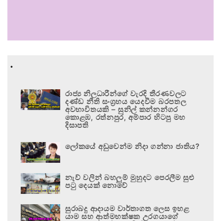
.
රාජ්‍ය නිලධාරීන්ගේ වැරදි තීරණවලට
දණ්ඩ නීති සංග්‍රහය යෙදවීම බරපතල
අවභාවිතයකි – සුනිල් කන්නන්ගර
කොළඹ, රත්නපුර, අම්පාර හිටපු මහ
දිසාපති
ලෝකයේ අඩුවෙන්ම නිදා ගන්නා ජාතිය?
නැව් වලින් බහලුම් මුහුදට පෙරලීම සුළු
පටු දෙයක් නොවේ
සුරාබදු ආදායම වාර්තාගත ලෙස ඉහළ
යාම සහ ආත්මභක්ෂක උරගයාගේ