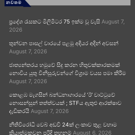
නවතම
ප්‍රදේශ රැසකට මිලිමීටර 75 ඉක්ම වූ වැසි
August 7,
2026
තුන්වන පාසල් වාරයේ පළමු අදියර අදින් අවසන්
August 7, 2026
ජාත්‍යන්තරය හමුවේ සිදු කරන හිතුවක්කාරකමක්
නොවිය යුතු විනිසුරුවන්ගේ විශ්‍රාම වයස පමා කිරීම
August 7, 2026
කොළඹ මැගසින් බන්ධනාගාරයේ ‘ඊ’ වාට්ටුවේ
නොසන්සුන් තත්ත්වයක් ; STFය ඇතුළු ආරක්ෂාව
දැඩිකරයි
August 7, 2026
නීතිවිරෝධී වෙබ් අඩවි 24ක් ලංකාව තුළ වහාම
ක්‍රියාත්මකවන පරිදි තහනම්
August 6, 2026