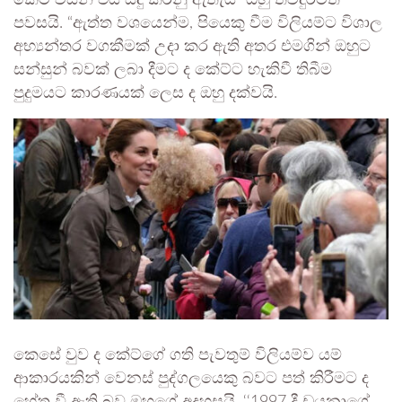
කේට් විසින් එය සිදු කරනු ඇතැයි” ඔහු තවදුරටත්
පවසයි. “ඇත්ත වශයෙන්ම, පියෙකු වීම විලියම්ට විශාල
අභ්‍යන්තර වගකීමක් උදා කර ඇති අතර එමගින් ඔහුට
සන්සුන් බවක් ලබා දීමට ද කේට්ට හැකිවී තිබීම
පුදුමයට කාරණයක් ලෙස ද ඔහු දක්වයි.
කෙසේ වුව ද කේට්ගේ ගති පැවතුම් විලියම්ව යම්
ආකාරයකින් වෙනස් පුද්ගලයෙකු බවට පත් කිරීමට ද
හේතු වී ඇති බව ඔහුගේ අදහසයි. ‘‘1997 දී ඩයනාගේ