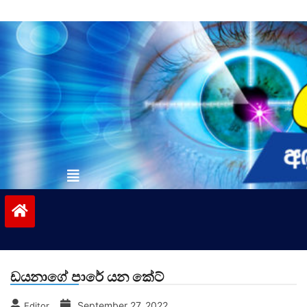
Skip
to
content
vinivida.lk
ඩයනාගේ පාරේ යන කේට්
September 27, 2022
Editor