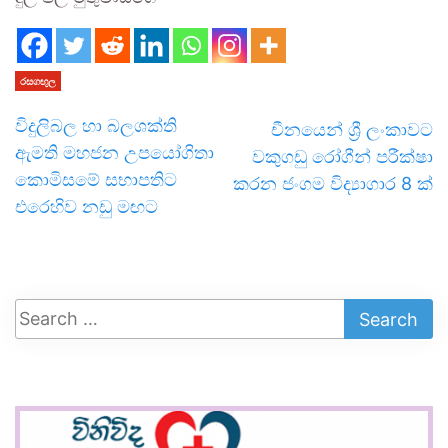
රසගඟුල
විදුලිබල හා බලශක්ති
චීනයෙන් ශ්‍රී ලංකාවට
ඇමති මහජන උපයෝගිතා
වකුගඩු රෝගීන් පරීක්ෂා
කොමිසමේ සභාපතිට
කරන ජංගම විද්‍යාගාර 8 ක්
එරෙහිව නඩු මඟට