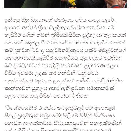
ඉන්පසු ඔහු ඩයනාගේ ස්වරූපය වෙත ආපසු හැරේ.
ඇයගේ අන්තර්ක්‍රියා වලදී ඇය වාචික නොවන යම්
හැසිරීම් මගින් තමන් ඉදිරියේ සිටින පුද්ගලයා තුළ තමන්
කෙරෙහි තදබල විශ්වාසයක් ගොඩ නගා ගැනීමට සමත්
කම් දක්වන බව ද, එය වර්තමානයේ කේට් මිඩ්ල්ටන්ගේ
බොහොමයක් හැසිරීම් සහ ඉරියව් තුළ ගැබ්ව පවතින
බව ද ස්ටැන්ටන් පැහැදිලි කරන්නේ උදාහරණ ලෙස
විවිධ අවස්ථා උදෘත කර ගනිමිනි. ඔහු මෙය
හදුන්වන්නේ “අව්‍යාජ උනන්දුව” නමිනි. මෙකී රාජකීය
කාන්තාවන් යුගලය අතර ඇති ප්‍රධාන සමානකමක්
ලෙස ද එය ඔහු විසින් පෙන්වා දී තිබේ.
“විශේෂයෙන්ම රාජකීය කටයුතුවලදී සහ අනෙකුත්
සිවිල් ප්‍රභූවරුන් හමුවීමේදී විලියම් විසින් විශ්වාසය
ගොඩනගා ගන්නවාට වඩා පහසුවෙන් සහ ඉක්මණින්