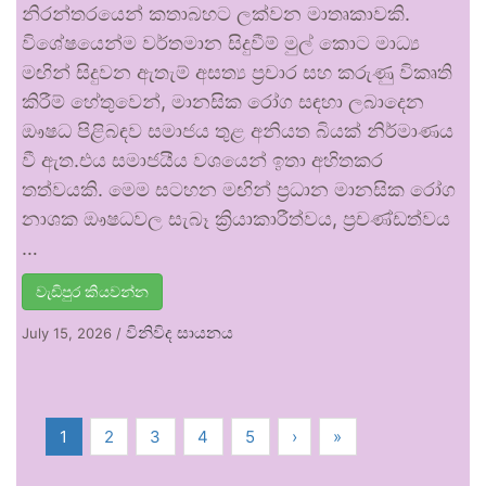
නිරන්තරයෙන් කතාබහට ලක්වන මාතෘකාවකි.
විශේෂයෙන්ම වර්තමාන සිදුවීම් මුල් කොට මාධ්‍ය
මඟින් සිදුවන ඇතැම් අසත්‍ය ප්‍රචාර සහ කරුණු විකෘති
කිරීම් හේතුවෙන්, මානසික රෝග සඳහා ලබාදෙන
ඖෂධ පිළිබඳව සමාජය තුළ අනියත බියක් නිර්මාණය
වී ඇත.එය සමාජයීය වශයෙන් ඉතා අහිතකර
තත්වයකි. මෙම සටහන මඟින් ප්‍රධාන මානසික රෝග
නාශක ඖෂධවල සැබෑ ක්‍රියාකාරීත්වය, ප්‍රචණ්ඩත්වය
…
වැඩිපුර කියවන්න
විනිවිද සායනය
July 15, 2026
/
1
2
3
4
5
›
»