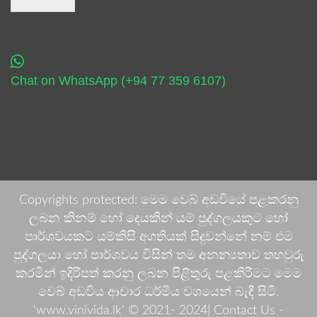
Chat on WhatsApp (+94 77 359 6107)
Copyrights protected: මෙම වෙබ් අඩවියේ පළකරනු
ලබන කිනම් හෝ දෙයකින් යම් පුද්ගලයකුට හෝ
පාර්ශවයකට යම්කිසි අගතියක් සිදුවන්නේ නම් එම
පුද්ගලයා හෝ පාර්ශවය විසින් තම අනන්‍යතාව තහවුරු
කරමින් ඉදිරිපත් කරනු ලබන පිළිතුරු පළකිරීමට මෙම
වෙබ් අඩවිය ආචාර ධර්මීය වශයෙන් බැඳී සිටී.
'www.vinivida.lk' © 2021- 2024| Contact Us -