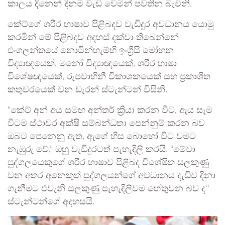
කාලය දිනෙන් දිනම වැඩි වෙමින් පවතින බැවිනි.
කේට්ගේ ශරීර භාෂාව පිළිබදව වැඩිදුර අවධානය යොමු
කරමින් මේ පිළිබදව අදහස් දක්වා තිබෙන්නේ
එංගලන්තයේ නොටින්හැම්හි ඉංග්‍රීසි මෝහන
විද්‍යාඥයෙක්, මනෝ විද්‍යාඥයෙක්, ශරීර භාෂා
විශේෂඥයෙක්, රූපවාහිනී විකාශකයෙක් සහ ප්‍රකාශිත
කතුවරයෙක් වන ඩැරන් ස්ටැන්ටන් විසිනි.
“කේට් අන් අය සමඟ අන්තර් ක්‍රියා කරන විට, ඇය සෑම
විටම ස්ථාවර අක්ෂි සම්බන්ධතා පෙන්නුම් කරන බව
ඔබට පෙනෙනු ඇත, ඇගේ හිස බොහෝ විට වමට
නැඹුරු වේ,” ඔහු වැඩිදුරටත් පැහැදිලි කරයි. “මේවා
පුද්ගලයෙකුගේ ශරීර භාෂාව පිළිබද විශේෂිත සලකුණු
වන අතර අනෙකුත් පුද්ගලයන්ගේ අවධානය දැඩිව දිනා
ගැනීමට එවැනි සලකුණු පැහැදිලිවම හේතුවන බව ද‘‘
ස්ටැන්ටන්ගේ අදහසයි.