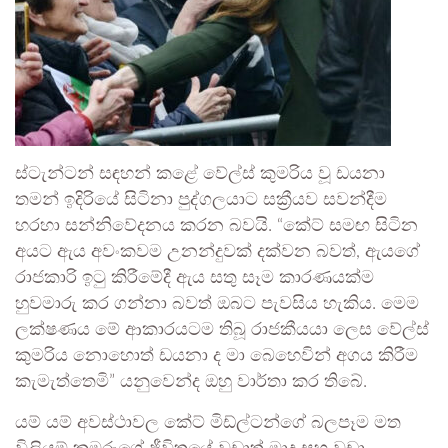
ස්ටැන්ටන් සඳහන් කළේ වේල්ස් කුමරිය වූ ඩයනා
තමන් ඉදිරියේ සිටිනා පුද්ගලයාට සක්‍රීයව සවන්දීම
හරහා සන්නිවේදනය කරන බවයි. “කේට් සමඟ සිටින
අයට ඇය අවංකවම උනන්දුවක් දක්වන බවත්, ඇයගේ
රාජකාරි ඉටු කිරීමේදී ඇය සතු සෑම කාරණයක්ම
හුවමාරු කර ගන්නා බවත් ඔබට පැවසිය හැකිය. මෙම
ලක්ෂණය මේ ආකාරයටම තිබූ රාජකීයයා ලෙස වේල්ස්
කුමරිය නොහොත් ඩයනා ද මා බෙහෙවින් අගය කිරීම
කැමැත්තෙමි” යනුවෙන්ද ඔහු වාර්තා කර තිබේ.
යම් යම් අවස්ථාවල කේට් මිඩ්ල්ටන්ගේ බලපෑම මත