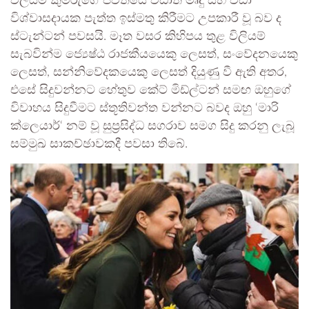
විලියම් කුමරුගේ ජීවිතයේ වඩාත් මෘදු සහ වඩා
විශ්වාසදායක පැත්ත ඉස්මතු කිරීමට උපකාරී වූ බව ද
ස්ටැන්ටන් පවසයි. මෑත වසර කිහිපය තුළ විලියම්
සැබවින්ම ජ්‍යෙෂ්ඨ රාජකීයයෙකු ලෙසත්, සංවේදනයෙකු
ලෙසත්, සන්නිවේදකයෙකු ලෙසත් දියුණු වී ඇති අතර,
එසේ සිදුවන්නට හේතුව කේට් මිඩ්ල්ටන් සමඟ ඔහුගේ
විවාහය සිදුවීමට ස්තූතිවන්ත වන්නට බවද ඔහු ‘මාරි
ක්ලෙයාර්‘ නම් වූ සුප්‍රසිද්ධ සගරාව සමග සිදු කරනු ලැබූ
සම්මුඛ සාකච්ඡාවකදී පවසා තිබේ.