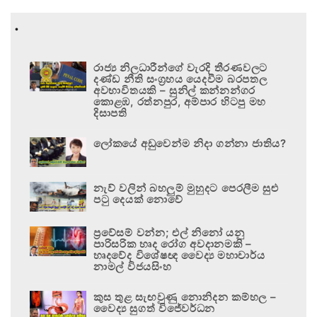
.
රාජ්‍ය නිලධාරීන්ගේ වැරදි තීරණවලට
දණ්ඩ නීති සංග්‍රහය යෙදවීම බරපතල
අවභාවිතයකි – සුනිල් කන්නන්ගර
කොළඹ, රත්නපුර, අම්පාර හිටපු මහ
දිසාපති
ලෝකයේ අඩුවෙන්ම නිදා ගන්නා ජාතිය?
නැව් වලින් බහලුම් මුහුදට පෙරලීම සුළු
පටු දෙයක් නොවේ
ප්‍රවේසම් වන්න; එල් නිනෝ යනු
පාරිසරික හෘද රෝග අවදානමකි –
හෘදවේද විශේෂඥ වෛද්‍ය මහාචාර්ය
නාමල් විජයසිංහ
කුස තුළ සැඟවුණු නොනිදන කම්හල –
වෛද්‍ය සුගත් විජේවර්ධන