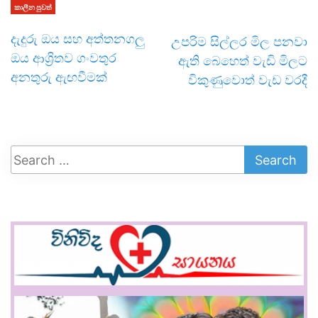
කාලීන පුවත්
දැදුරු ඔය සහ අත්තනගලු
උපරිම සිල්ලර මිල පනවා
ඔය ආශ්‍රිතව ගංවතුර
ඇති බෙහෙත් වැඩි මිලට
අනතුරු ඇඟවීමක්
විකුණුවොත් වැඩ වරදී