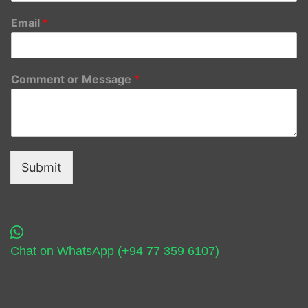
Email
*
Comment or Message
*
Submit
Chat on WhatsApp (+94 77 359 6107)