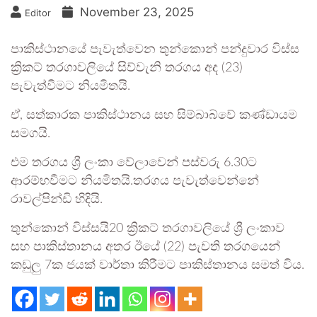
November 23, 2025
Editor
පාකිස්ථානයේ පැවැත්වෙන තුන්කොන් පන්දුවාර විස්ස
ක්‍රිකට් තරගාවලියේ සිව්වැනි තරගය අද (23)
පැවැත්වීමට නියමිතයි.
ඒ, සත්කාරක පාකිස්ථානය සහ සිම්බාබ්වේ කණ්ඩායම
සමගයි.
එම තරගය ශ්‍රී ලංකා වේලාවෙන් පස්වරු 6.30ට
ආරම්භවීමට නියමිතයි.තරගය පැවැත්වෙන්නේ
රාවල්පින්ඩි හිදියි.
තුන්කොන් විස්සයි20 ක්‍රිකට් තරගාවලියේ ශ්‍රී ලංකාව
සහ පාකිස්තානය අතර ඊයේ (22) පැවති තරගයෙන්
කඩුලු 7ක ජයක් වාර්තා කිරීමට පාකිස්තානය සමත් විය.