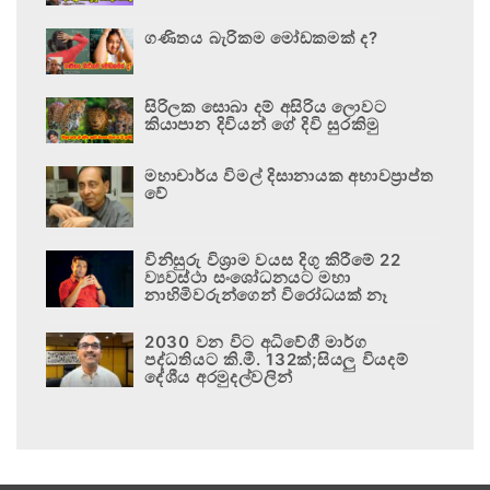
ගණිතය බැරිකම මෝඩකමක් ද?
සිරිලක සොබා දම් අසිරිය ලොවට
කියාපාන දිවියන් ගේ දිවි සුරකිමු
මහාචාර්ය විමල් දිසානායක අභාවප්‍රාප්ත
වේ
විනිසුරු විශ්‍රාම වයස දිගු කිරීමේ 22
ව්‍යවස්ථා සංශෝධනයට මහා
නාහිමිවරුන්ගෙන් විරෝධයක් නෑ
2030 වන විට අධිවේගී මාර්ග
පද්ධතියට කි.මී. 132ක්;සියලු වියදම්
දේශීය අරමුදල්වලින්