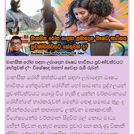
මානසික රෝග සඳහා ලබාදෙන ඖෂධ භාවිතය ප්‍රචණ්ඩත්වයට
හේතුවක් ද?- විශේෂඥ මනෝ වෛද්‍ය රූමි රූබන්
මානසික රෝගී තත්ත්වයන් සඳහා ලබාදෙන ඖෂධ
භාවිතය හේතුවෙන් රෝගීන් හෝ සාමාන්‍ය පුද්ගලයන්
ප්‍රචණ්ඩත්වයට යොමු විය හැකි ද යන්න වර්තමානයේ
රෝගීන්ගේ භාරකරුවන් මෙන්ම පොදු සමාජය තුළ ද
නිරන්තරයෙන් කතාබහට ලක්වන මාතෘකාවකි.
විශේෂයෙන්ම වර්තමාන සිදුවීම් මුල් කොට මාධ්‍ය
මඟින් සිදුවන ඇතැම් අසත්‍ය ප්‍රචාර සහ කරුණු විකෘති
කිරීම් හේතුවෙන්, මානසික රෝග සඳහා ලබාදෙන