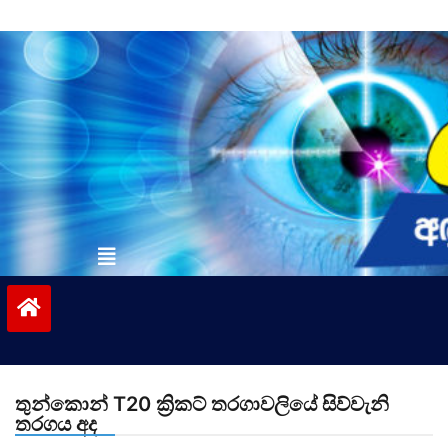
Skip
to
content
vinivida.lk
තුන්කොන් T20 ක්‍රිකට් තරගාවලියේ සිව්වැනි
තරගය අද