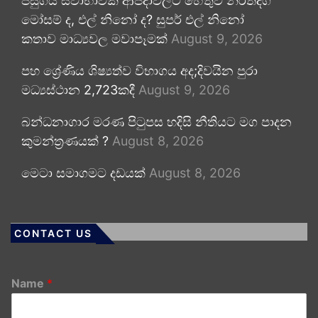
පසුගිය ස්වාභාවික ආපදාවලට හේතුව නිරිතදිග
මෝසම් ද, එල් නිනෝ ද? සුපර් එල් නිනෝ
කතාව මාධ්‍යවල මවාපෑමක්
August 9, 2026
පහ ශ්‍රේණිය ශිෂ්‍යත්ව විභාගය අද;දිවයින පුරා
මධ්‍යස්ථාන 2,723කදී
August 9, 2026
බන්ධනාගාර මරණ පිටුපස හදිසි නීතියට මග පාදන
කුමන්ත්‍රණයක් ?
August 8, 2026
මෙටා සමාගමට දඩයක්
August 8, 2026
CONTACT US
Name
*