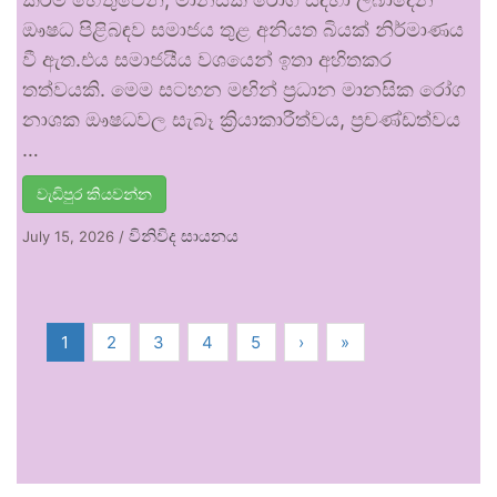
ඖෂධ පිළිබඳව සමාජය තුළ අනියත බියක් නිර්මාණය
වී ඇත.එය සමාජයීය වශයෙන් ඉතා අහිතකර
තත්වයකි. මෙම සටහන මඟින් ප්‍රධාන මානසික රෝග
නාශක ඖෂධවල සැබෑ ක්‍රියාකාරීත්වය, ප්‍රචණ්ඩත්වය
…
වැඩිපුර කියවන්න
විනිවිද සායනය
July 15, 2026
/
1
2
3
4
5
›
»