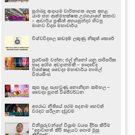
සුරාබදු ආදායම වාර්තාගත ලෙස ඉහළ
යාම සහ ආත්මභක්ෂක උරගයාගේ කතාව
– ආචාර්ය ප්‍රණීත් අභයසුන්දර හිටපු
මානව විද්‍යා මහාචාර්ය
විශ්වවිද්‍යාල කඩඉම් ලකුණු නිකුත් කෙරේ
ප්‍රවේසම් වන්න; එල් නිනෝ යනු පාරිසරික
හෘද රෝග අවදානමකි – හෘදවේද
විශේෂඥ වෛද්‍ය මහාචාර්ය නාමල්
විජයසිංහ
කුස තුළ සැඟවුණු නොනිදන කම්හල –
වෛද්‍ය සුගත් විජේවර්ධන
අපරාධ නීතියේ පරම පදනම හෙවත්
වරදට සරිලන දඬුවම
විනිසුරුවන්ගේ විශ්‍රාම වයස දීර්ඝ කිරීම
“දොවාගත් කිරි කළයට ගොම මුසු
කිරීමක්”