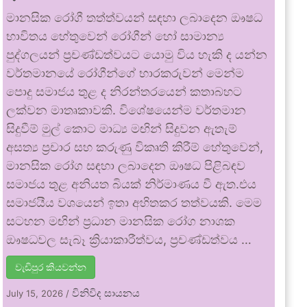
මානසික රෝගී තත්ත්වයන් සඳහා ලබාදෙන ඖෂධ
භාවිතය හේතුවෙන් රෝගීන් හෝ සාමාන්‍ය
පුද්ගලයන් ප්‍රචණ්ඩත්වයට යොමු විය හැකි ද යන්න
වර්තමානයේ රෝගීන්ගේ භාරකරුවන් මෙන්ම
පොදු සමාජය තුළ ද නිරන්තරයෙන් කතාබහට
ලක්වන මාතෘකාවකි. විශේෂයෙන්ම වර්තමාන
සිදුවීම් මුල් කොට මාධ්‍ය මඟින් සිදුවන ඇතැම්
අසත්‍ය ප්‍රචාර සහ කරුණු විකෘති කිරීම් හේතුවෙන්,
මානසික රෝග සඳහා ලබාදෙන ඖෂධ පිළිබඳව
සමාජය තුළ අනියත බියක් නිර්මාණය වී ඇත.එය
සමාජයීය වශයෙන් ඉතා අහිතකර තත්වයකි. මෙම
සටහන මඟින් ප්‍රධාන මානසික රෝග නාශක
ඖෂධවල සැබෑ ක්‍රියාකාරීත්වය, ප්‍රචණ්ඩත්වය …
වැඩිපුර කියවන්න
විනිවිද සායනය
July 15, 2026
/