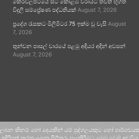
කෙරවලපිටියේ සිට කොළඹ වරායට තවත් භූගත
විදුලි සම්ප්‍රේෂණ පද්ධතියක්
August 7, 2026
ප්‍රදේශ රැසකට මිලිමීටර 75 ඉක්ම වූ වැසි
August
7, 2026
තුන්වන පාසල් වාරයේ පළමු අදියර අදින් අවසන්
August 7, 2026
 ලබන කිනම් හෝ දෙයකින් යම් පුද්ගලයකුට හෝ පාර්ශවයකට
දිරිපත් කරනු ලබන පිළිතුරු පළකිරීමට මෙම වෙබ් අඩවිය ආච