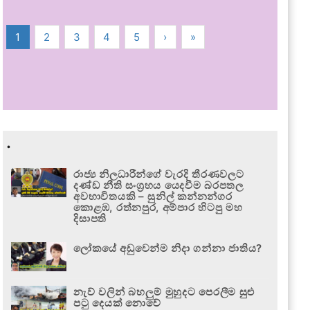
1
2
3
4
5
›
»
.
රාජ්‍ය නිලධාරීන්ගේ වැරදි තීරණවලට
දණ්ඩ නීති සංග්‍රහය යෙදවීම බරපතල
අවභාවිතයකි – සුනිල් කන්නන්ගර
කොළඹ, රත්නපුර, අම්පාර හිටපු මහ
දිසාපති
ලෝකයේ අඩුවෙන්ම නිදා ගන්නා ජාතිය?
නැව් වලින් බහලුම් මුහුදට පෙරලීම සුළු
පටු දෙයක් නොවේ