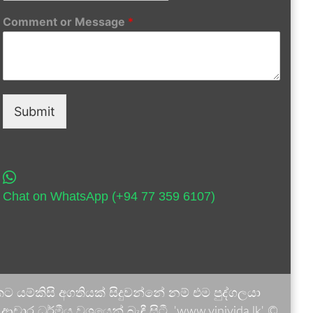
Comment or Message
*
Submit
Chat on WhatsApp (+94 77 359 6107)
 යම්කිසි අගතියක් සිදුවන්නේ නම් එම පුද්ගලයා
ාර ධර්මීය වශයෙන් බැඳී සිටී. 'www.vinivida.lk' ©