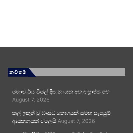
නවතම
මහාචාර්ය විමල් දිසානායක අභාවප්‍රාප්ත වේ
August 7, 2026
කල් ඉකුත් වූ ඖෂධ තොගයක් සමඟ සැපයුම්
ආයතනයක් වටලයි
August 7, 2026