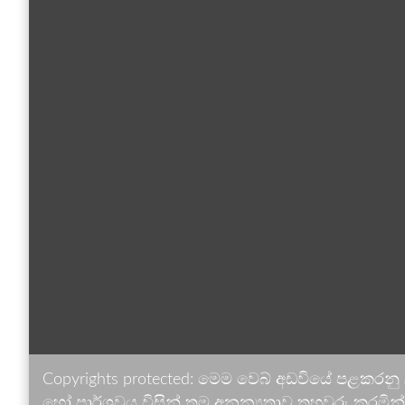
Copyrights protected: මෙම වෙබ් අඩවියේ පළකරනු
හෝ පාර්ශවය විසින් තම අනන්‍යතාව තහවුරු කරමින් ඉ