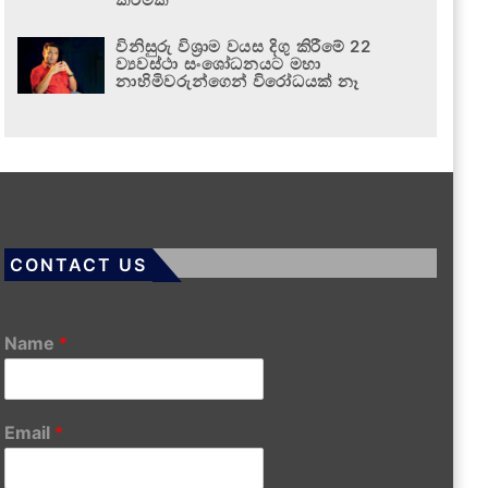
විනිසුරු විශ්‍රාම වයස දිගු කිරීමේ 22
ව්‍යවස්ථා සංශෝධනයට මහා
නාහිමිවරුන්ගෙන් විරෝධයක් නෑ
CONTACT US
Name
*
Email
*