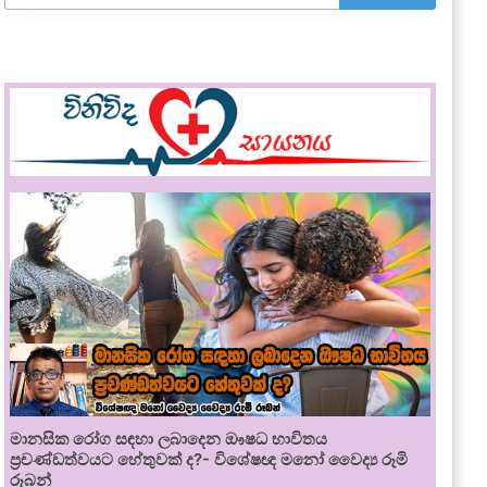
මානසික රෝග සඳහා ලබාදෙන ඖෂධ භාවිතය
ප්‍රචණ්ඩත්වයට හේතුවක් ද?- විශේෂඥ මනෝ වෛද්‍ය රූමි
රූබන්