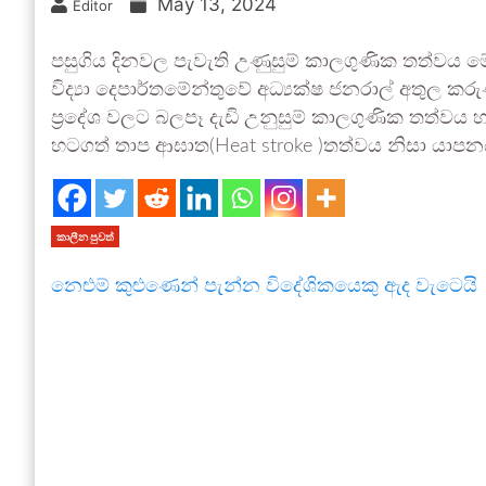
May 13, 2024
Editor
පසුගිය දිනවල පැවැති උණුසුම් කාලගුණික තත්වය
විද්‍යා දෙපාර්තමේන්තුවේ අධ්‍යක්ෂ ජනරාල් අතු
ප්‍රදේශ වලට බලපෑ දැඩි උනුසුම් කාලගුණික තත්වය 
හටගත් තාප ආඝාත(Heat stroke )තත්වය නිසා යාපන
කාලීන පුවත්
නෙළුම් කුළුණෙන් පැන්න විදේශිකයෙකු ඇද වැටෙයි