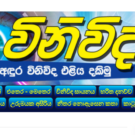
්
එතෙර - මෙතෙර
විනිවිද සායනය
හරිත දනව්ව
කය
උරුමයක අසිරිය
නිතර නොඇසෙන කතා
කාටූ