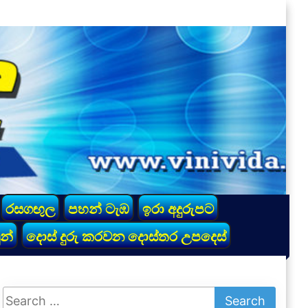
රසගඟුල
පහන් ටැඹ
ඉරා අදුරුපට
න්
දොස් දුරු කරවන දොස්තර උපදෙස්