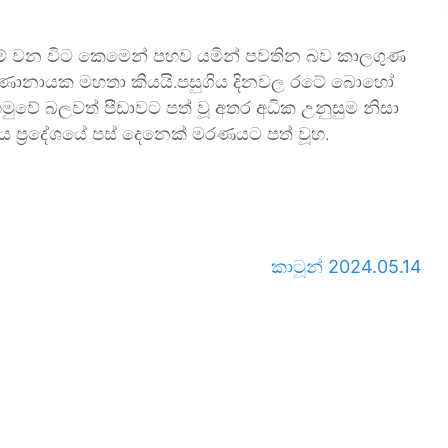
 මේ වන විට කෙමෙන් පහව යමින් පවතින බව කාලගුණ
ල කරුණානායක මහතා කියයි.පසුගිය දිනවල රටේ බොහෝ
හමුවේ බලවත් පීඩාවට පත් වූ අතර අධික උනුසුම නිසා
ය ප්‍රදේශයේ පස් දෙනෙක් මරණයට පත් වූහ.
කාටූන් 2024.05.14