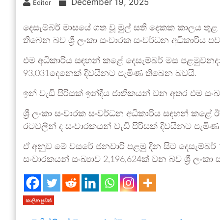
December 19, 2025
Editor
දෙසැම්බර් මාසයේ ගත වූ මුල් සති දෙකක කාලය තුළ
තිබෙන බව ශ්‍රී ලංකා සංචාරක සංවර්ධන අධිකාරිය පව
එම අධිකාරිය සඳහන් කළේ දෙසැම්බර් මස පළමුවනද
93,031දෙනෙක් දිවයිනට පැමිණ තිබෙන බවයි.
ඉන් වැඩි පිරිසක් ඉන්දීය ජාතිකයන් වන අතර එම සංඛ
ශ්‍රී ලංකා සංචාරක සංවර්ධන අධිකාරිය සඳහන් කළේ ඊට 
රටවලින් ද සංචාරකයන් වැඩි පිරිසක් දිවයිනට පැමි
ඒ අනුව මේ වසරේ ජනවාරි පළමු දින සිට දෙසැම්බර් 
සංචාරකයන් සංඛ්‍යාව 2,196,624ක් වන බව ශ්‍රී ලංකා
කාලීන පුවත්