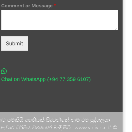
Comment or Message
*
Submit
Chat on WhatsApp (+94 77 359 6107)
 යම්කිසි අගතියක් සිදුවන්නේ නම් එම පුද්ගලයා
ාර ධර්මීය වශයෙන් බැඳී සිටී. 'www.vinivida.lk' ©