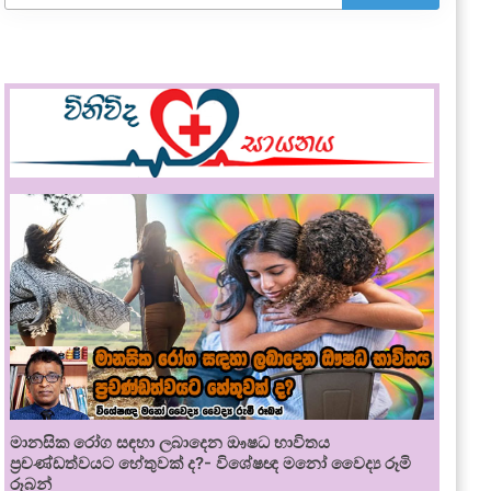
මානසික රෝග සඳහා ලබාදෙන ඖෂධ භාවිතය
ප්‍රචණ්ඩත්වයට හේතුවක් ද?- විශේෂඥ මනෝ වෛද්‍ය රූමි
රූබන්