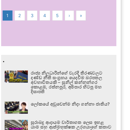
1
2
3
4
5
›
»
.
රාජ්‍ය නිලධාරීන්ගේ වැරදි තීරණවලට
දණ්ඩ නීති සංග්‍රහය යෙදවීම බරපතල
අවභාවිතයකි – සුනිල් කන්නන්ගර
කොළඹ, රත්නපුර, අම්පාර හිටපු මහ
දිසාපති
ලෝකයේ අඩුවෙන්ම නිදා ගන්නා ජාතිය?
සුරාබදු ආදායම වාර්තාගත ලෙස ඉහළ
යාම සහ ආත්මභක්ෂක උරගයාගේ කතාව