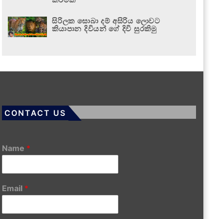
සිරිලක සොබා දම් අසිරිය ලොවට
කියාපාන දිවියන් ගේ දිවි සුරකිමු
CONTACT US
Name
*
Email
*