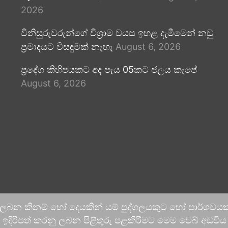
2026
විනිසුරුවරුන්ගේ විශ්‍රාම වයස ඉහළ දැමීමෙන් නඩු
ප්‍රමාදයට විසඳුමක් නැහැ
August 6, 2026
ප්‍රදේශ කිහිපයකට අද පැය 05කට ජලය කැපේ
August 6, 2026
 ලබන කිනම් හෝ දෙයකින් යම් පුද්ගලයකුට හෝ පාර්ශවයකට
දිරිපත් කරනු ලබන පිළිතුරු පළකිරීමට මෙම වෙබ් අඩවිය ආච