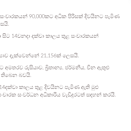
 සංචාරකයන් 90,000කට අධික පිරිසක් දිවයිනට පැමිණ
සයි.
ා සිට 14වනදා දක්වා කාලය තුළ සංචාරකයන්
්‍යාව දැක්වෙන්නේ 21,156ක් ලෙසයි.
අමතරව රුසියාව, බ්‍රිතාන්‍ය, ජර්මනිය, චීන ඇතුළු
ණ තිබෙන බවයි.
14දක්වා කාලය තුළ දිවයිනට පැමිණ ඇති මුළු
 සංචාරක සංවර්ධන අධිකාරිය වැඩිදුරටත් සඳහන් කරයි.