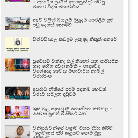
– ආචාර්ය ප්‍රණීත් අභයසුන්දර හිටපු
මානව විද්‍යා මහාචාර්ය
නැව් වලින් බහලුම් මුහුදට පෙරලීම සුළු
පටු දෙයක් නොවේ
විශ්වවිද්‍යාල කඩඉම් ලකුණු නිකුත් කෙරේ
ප්‍රවේසම් වන්න; එල් නිනෝ යනු පාරිසරික
හෘද රෝග අවදානමකි – හෘදවේද
විශේෂඥ වෛද්‍ය මහාචාර්ය නාමල්
විජයසිංහ
අපරාධ නීතියේ පරම පදනම හෙවත්
වරදට සරිලන දඬුවම
කුස තුළ සැඟවුණු නොනිදන කම්හල –
වෛද්‍ය සුගත් විජේවර්ධන
විනිසුරුවන්ගේ විශ්‍රාම වයස දීර්ඝ කිරීම
“දොවාගත් කිරි කළයට ගොම මුසු
කිරීමක්”