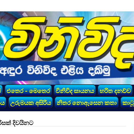
්
එතෙර - මෙතෙර
විනිවිද සායනය
හරිත දනව්ව
කය
උරුමයක අසිරිය
නිතර නොඇසෙන කතා
කාටූ
සක් දිවයිනට