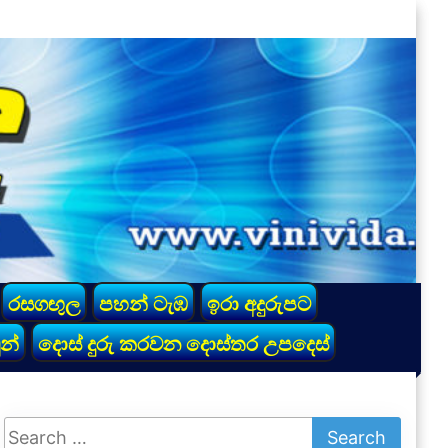
රසගඟුල
පහන් ටැඹ
ඉරා අදුරුපට
න්
දොස් දුරු කරවන දොස්තර උපදෙස්