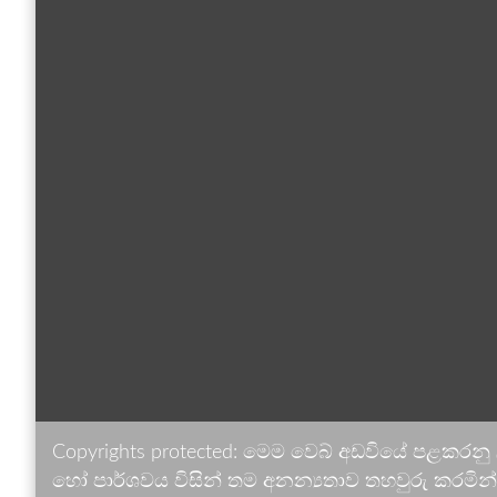
Copyrights protected: මෙම වෙබ් අඩවියේ පළකරනු
හෝ පාර්ශවය විසින් තම අනන්‍යතාව තහවුරු කරමින් ඉ