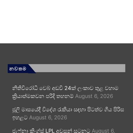
නවතම
නීතිවිරෝධී වෙබ් අඩවි 24ක් ලංකාව තුළ වහාම
ක්‍රියාත්මකවන පරිදි තහනම්
August 6, 2026
ජූලි මාසයේදී විදේශ රැකියා සඳහා පිටත්ව ගිය පිරිස
ඉහළට
August 6, 2026
ජැෆ්නා කිංග්ස් LPL අවසන් සටනට
August 6,