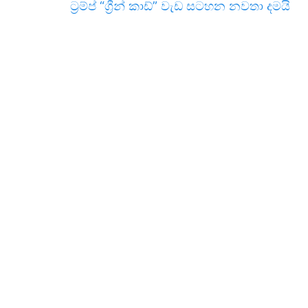
ට්‍රම්ප් “ග්‍රීන් කාඩ්” වැඩ සටහන නවතා දමයි