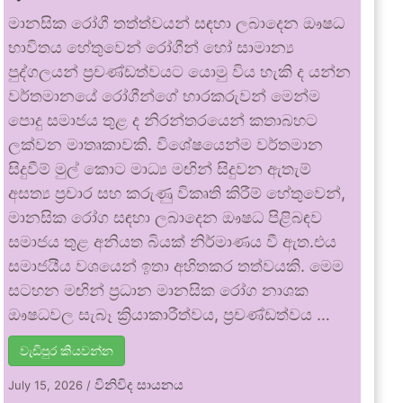
මානසික රෝගී තත්ත්වයන් සඳහා ලබාදෙන ඖෂධ
භාවිතය හේතුවෙන් රෝගීන් හෝ සාමාන්‍ය
පුද්ගලයන් ප්‍රචණ්ඩත්වයට යොමු විය හැකි ද යන්න
වර්තමානයේ රෝගීන්ගේ භාරකරුවන් මෙන්ම
පොදු සමාජය තුළ ද නිරන්තරයෙන් කතාබහට
ලක්වන මාතෘකාවකි. විශේෂයෙන්ම වර්තමාන
සිදුවීම් මුල් කොට මාධ්‍ය මඟින් සිදුවන ඇතැම්
අසත්‍ය ප්‍රචාර සහ කරුණු විකෘති කිරීම් හේතුවෙන්,
මානසික රෝග සඳහා ලබාදෙන ඖෂධ පිළිබඳව
සමාජය තුළ අනියත බියක් නිර්මාණය වී ඇත.එය
සමාජයීය වශයෙන් ඉතා අහිතකර තත්වයකි. මෙම
සටහන මඟින් ප්‍රධාන මානසික රෝග නාශක
ඖෂධවල සැබෑ ක්‍රියාකාරීත්වය, ප්‍රචණ්ඩත්වය …
වැඩිපුර කියවන්න
විනිවිද සායනය
July 15, 2026
/