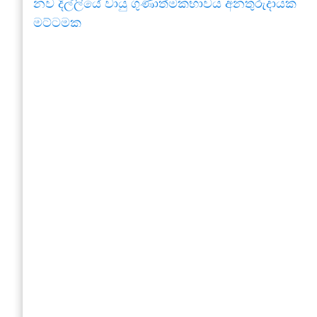
නව දිල්ලියේ වායු ගුණාත්මකභාවය අනතුරුදායක
මට්ටමක