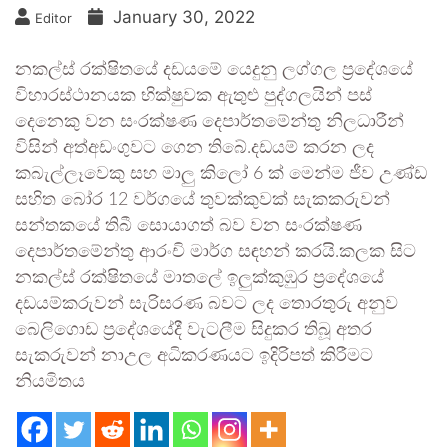
January 30, 2022
Editor
නකල්ස් රක්ෂිතයේ දඩයමේ යෙදුනු ලග්ගල ප්‍රදේශයේ
විහාරස්ථානයක භික්ෂුවක ඇතුළු පුද්ගලයින් පස්
දෙනෙකු වන සංරක්ෂණ දෙපාර්තමේන්තු නිලධාරීන්
විසින් අත්අඩංගුවට ගෙන තිබේ.දඩයම් කරන ලද
කබැල්ලෑවෙකු සහ මාලු කිලෝ 6 ක් මෙන්ම ජීව උණ්ඩ
සහිත බෝර 12 වර්ගයේ තුවක්කුවක් සැකකරුවන්
සන්තකයේ තිබී සොයාගත් බව වන සංරක්ෂණ
දෙපාර්තමේන්තු ආරංචි මාර්ග සඳහන් කරයි.කලක සිට
නකල්ස් රක්ෂිතයේ මාතලේ ඉලුක්කුඹුර ප්‍රදේශයේ
දඩයම්කරුවන් සැරිසරණ බවට ලද තොරතුරු අනුව
බෙලිගොඩ ප්‍රදේශයේදී වැටලීම සිදුකර තිබූ අතර
සැකරුවන් නාඋල අධිකරණයට ඉදිරිපත් කිරීමට
නියමිතය