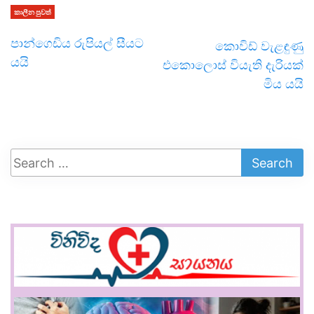
කාලීන පුවත්
පාන්ගෙඩිය රුපියල් සීයට
කොවිඩ් වැළඳුණු
යයි
එකොලොස් වියැති දැරියක්
මිය යයි