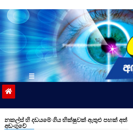
Skip
to
content
vinivida.lk
නකල්ස් හි දඩයමේ ගිය භික්ෂුවක් ඇතුළු පහක් අත්
අඩංගුවේ