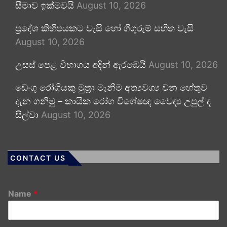
සීමාව ඉක්මවයි
August 10, 2026
ප්‍රදේශ කිහිපයකට වැසි හෝ ගිගුරුම් සහිත වැසි
August 10, 2026
උසස් පෙළ විභාගය අදින් ඇරඹෙයි
August 10, 2026
ඩෙංගු රෝගියකු ⁣මුත්‍රා මැනීම අත්‍යවශ්‍ය වන හේතුව
දැන ගනිමු – කායික රෝග විශේෂඥ වෛද්‍ය උපුල් ද
සිල්වා
August 10, 2026
CONTACT US
Name
*