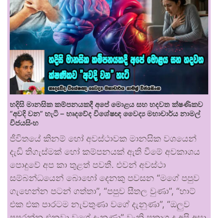
හදිසි මානසික කම්පනයකදී අපේ මොළය සහ හදවත ක්ෂණිකව
“අවදි වන” හැටි – හෘදවේද විශේෂඥ වෛද්‍ය මහාචාර්ය නාමල්
විජයසිංහ
ජීවිතයේ කිනම් හෝ අවස්ථාවක මානසික වශයෙන්
දැඩි තිගැස්මක් හෝ කම්පනයක් ඇති වීමේ අවකාශය
පොදුවේ අප කා තුළත් පවතී. එවන් අවස්ථා
සම්බන්ධයෙන් බොහෝ දෙනකු පවසන “මගේ පපුව
ගැහෙන්න පටන් ගත්තා”, “පපුව සීතල වුණා”, “හාට්
එක එක පාරටම නැවතුණා වගේ දැනුණා”, “ඔලුව
පුපුරන්න එනවා වගේ දැනුණා” වැනි ප්‍රකාශ ද අපි අසා