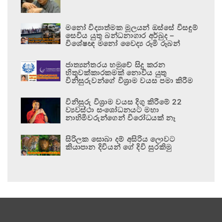
මනෝ විද්‍යාත්මක මූලයන් ඔස්සේ විසඳුම්
සෙවිය යුතු බන්ධනාගාර අර්බුද –
විශේෂඥ මනෝ වෛද්‍ය රූමි රූබන්
ජාත්‍යන්තරය හමුවේ සිදු කරන
හිතුවක්කාරකමක් නොවිය යුතු
විනිසුරුවන්ගේ විශ්‍රාම වයස පමා කිරීම
විනිසුරු විශ්‍රාම වයස දිගු කිරීමේ 22
ව්‍යවස්ථා සංශෝධනයට මහා
නාහිමිවරුන්ගෙන් විරෝධයක් නෑ
සිරිලක සොබා දම් අසිරිය ලොවට
කියාපාන දිවියන් ගේ දිවි සුරකිමු