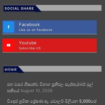
SOCIAL SHARE
Facebook
Like us on Facebook
Youtube
Subscribe US
නවතම
පහ වසර ශිෂ්‍යත්ව විභාග ප්‍රතිඵල සැප්තැම්බර් මුල්
සතියේ
August 10, 2026
විදෙස් ශ්‍රමික ප්‍රේෂණ ඇ. ඩොලර් මිලියන 5,000සේ