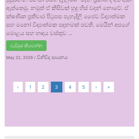
ඇත්තෙමු. නමුත් ඒ කිසිවක් හුදු හිස් වදන් නොවේ. ඒ
ක්ෂණික ප්‍රතිචාර පිටුපස පැහැදිලි ජෛව විද්‍යාත්මක
සහ මනෝ විද්‍යාත්මක පදනමක් පවතී. මෙයින් අපගේ
මොළය සහ හෘදය වස්තුව …
වැඩිපුර කියවන්න
විනිවිද සායනය
May 22, 2026
/
‹
1
2
3
4
5
›
»