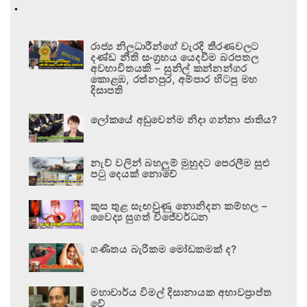
.
රාජ්‍ය නිලධාරීන්ගේ වැරදි තීරණවලට
දණ්ඩ නීති සංග්‍රහය යෙදවීම බරපතල
අවභාවිතයකි – සුනිල් කන්නන්ගර
කොළඹ, රත්නපුර, අම්පාර හිටපු මහ
දිසාපති
ලෝකයේ අඩුවෙන්ම නිදා ගන්නා ජාතිය?
නැව් වලින් බහලුම් මුහුදට පෙරලීම සුළු
පටු දෙයක් නොවේ
කුස තුළ සැඟවුණු නොනිදන කම්හල –
වෛද්‍ය සුගත් විජේවර්ධන
ගණිතය බැරිකම මෝඩකමක් ද?
මහාචාර්ය විමල් දිසානායක අභාවප්‍රාප්ත
වේ