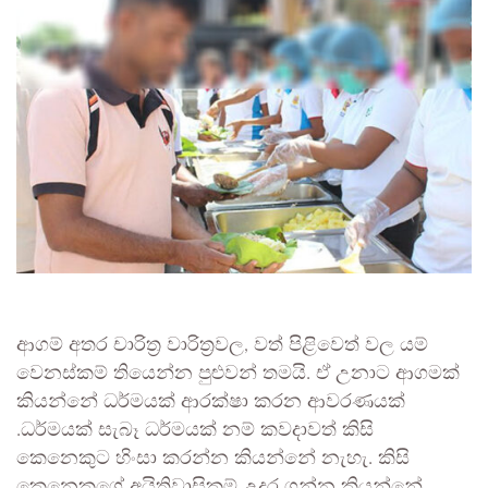
ආගම් අතර චාරිත්‍ර වාරිත්‍රවල, වත් පිළිවෙත් වල යම්
වෙනස්කම් තියෙන්න පුළුවන් තමයි. ඒ උනාට ආගමක්
කියන්නේ ධර්මයක් ආරක්ෂා කරන ආවරණයක්
.ධර්මයක් සැබෑ ධර්මයක් නම් කවදාවත් කිසි
කෙනෙකුට හිංසා කරන්න කියන්නේ නැහැ. කිසි
කෙනෙකුගේ අයිතිවාසිකම් උදුර ගන්න කියන්නේ