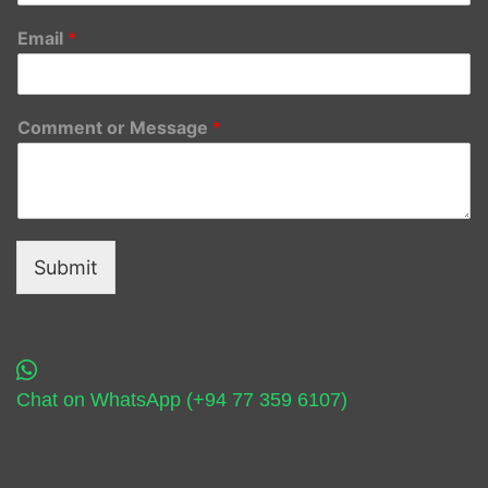
Email
*
Comment or Message
*
Submit
Chat on WhatsApp (+94 77 359 6107)