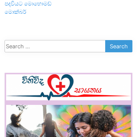
පදවියට මොහොමඩ්
මොක්බර්