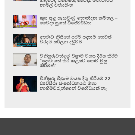
හෘදවේද විශේෂඥ වෛද්‍ය මහාචාර්ය
නාමල් විජයසිංහ
කුස තුළ සැඟවුණු නොනිදන කම්හල –
වෛද්‍ය සුගත් විජේවර්ධන
අපරාධ නීතියේ පරම පදනම හෙවත්
වරදට සරිලන දඬුවම
විනිසුරුවන්ගේ විශ්‍රාම වයස දීර්ඝ කිරීම
“දොවාගත් කිරි කළයට ගොම මුසු
කිරීමක්”
විනිසුරු විශ්‍රාම වයස දිගු කිරීමේ 22
ව්‍යවස්ථා සංශෝධනයට මහා
නාහිමිවරුන්ගෙන් විරෝධයක් නෑ