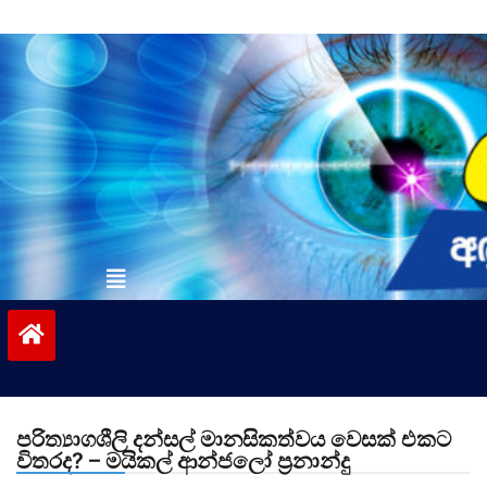
Skip
to
content
vinivida.lk
පරිත්‍යාගශීලි දන්සල් මානසිකත්වය වෙසක් එකට
විතරද? – මයිකල් ආන්ජලෝ ප්‍රනාන්දු