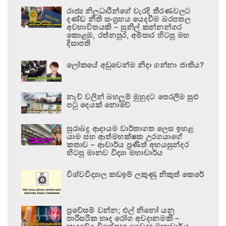
රාජ්‍ය නිලධාරීන්ගේ වැරදි තීරණවලට
දණ්ඩ නීති සංග්‍රහය යෙදවීම බරපතල
අවභාවිතයකි – සුනිල් කන්නන්ගර
කොළඹ, රත්නපුර, අම්පාර හිටපු මහ
දිසාපති
ලෝකයේ අඩුවෙන්ම නිදා ගන්නා ජාතිය?
නැව් වලින් බහලුම් මුහුදට පෙරලීම සුළු
පටු දෙයක් නොවේ
සුරාබදු ආදායම වාර්තාගත ලෙස ඉහළ
යාම සහ ආත්මභක්ෂක උරගයාගේ
කතාව – ආචාර්ය ප්‍රණීත් අභයසුන්දර
හිටපු මානව විද්‍යා මහාචාර්ය
විශ්වවිද්‍යාල කඩඉම් ලකුණු නිකුත් කෙරේ
ප්‍රවේසම් වන්න; එල් නිනෝ යනු
පාරිසරික හෘද රෝග අවදානමකි –