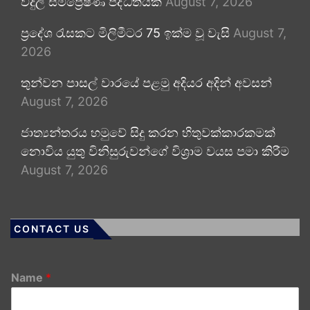
විදුලි සම්ප්‍රේෂණ පද්ධතියක්
August 7, 2026
ප්‍රදේශ රැසකට මිලිමීටර 75 ඉක්ම වූ වැසි
August 7,
2026
තුන්වන පාසල් වාරයේ පළමු අදියර අදින් අවසන්
August 7, 2026
ජාත්‍යන්තරය හමුවේ සිදු කරන හිතුවක්කාරකමක්
නොවිය යුතු විනිසුරුවන්ගේ විශ්‍රාම වයස පමා කිරීම
August 7, 2026
CONTACT US
Name
*