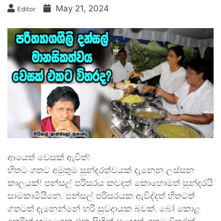
May 21, 2024
Editor
ආයෙත් වෙසක් ඇවිත්!
හිතට ගතට අමුතුම සුන්දරත්වයක් දැනෙන ලස්සන
කාලයක්! පන්සල් පරිසරය කවදත් කොහොමත් සුන්දරයි
සාමකාමීයිනෙ. පන්සල් පරිසරයක ඇවිද්දත් හිතටත්
ගතටත් දැනෙන්නේ හරි සුවදායක බවක්. බෝ කොළ