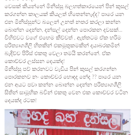
වෙසක් කියන්නේ මිනිස්සු බලහත්කාරයෙන් පින් කුසල්
කරගන්න කාලයක් කියලත් හිතෙන්නැද්ද? පාරෙ යන
එන මිනිස්සුන්ට බලෙන් උනත් නතර කරලා කන්න
බොන්න දෙන්න, දන්සල් දෙන්න පොරකන දවසක්…
විහිළුවට වගේ එහෙම කිව්වත් , ඇත්තටම ඒක හරිම
පරිත්‍යාගශීලි හිතකින් එකමුතුකමකින් දයාබරකමින්
බැඳිච්ච පිරිස් එකතු වෙලා තමයි කරන්නේ. ඒක
කොච්චර ලස්සන දෙයක්ද!
මිනිස්සු පව් කරනවට වැඩිය පින් කුසල් කරගන්න
පොරකනව නං කොච්චර හොඳද නේද ?? පාරෙ යන
එන අයට පවා කන්න බොන්න දෙන්න පරිත්‍යාගශීලි
සිතින් සාමූහික බවින් එකතු වෙන එක කොච්චර වටින
දෙයක්ද රටක!