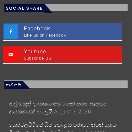
SOCIAL SHARE
Facebook
Like us on Facebook
Youtube
Subscribe US
නවතම
කල් ඉකුත් වූ ඖෂධ තොගයක් සමඟ සැපයුම්
ආයතනයක් වටලයි
August 7, 2026
කෙරවලපිටියේ සිට කොළඹ වරායට තවත් භූගත