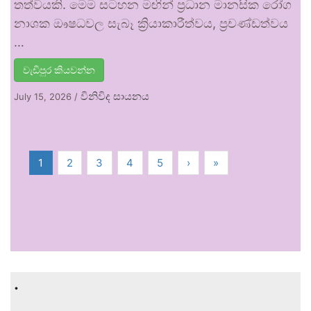
තත්වයකි. මෙම සටහන මඟින් ප්‍රධාන මානසික රෝග
නාශක ඖෂධවල සැබෑ ක්‍රියාකාරීත්වය, ප්‍රචණ්ඩත්වය
…
වැඩිපුර කියවන්න
විනිවිද සායනය
July 15, 2026
/
1
2
3
4
5
›
»
.