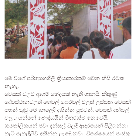
මේ වගේ පරිත්‍යාගශීලි ක්‍රියාකාරකම් වෙන කිසි රටක
නැහැ.
වෙසක් වලට ආගම් භේදයක් නැති ගානයි. කිතුණු
දේවස්ථානවලත් ගෙවල් දොරවල් වලත් ලස්සන වෙසක්
පහන් කූඩු මේ කාලෙදි දකින්න පුළුවන්. වෙසක් දන්සල්
වලට යන්නේ බෞද්ධයින් විතරක්ම නෙවෙයි.
කතෝලිකයන් පවා දන්සල් වලදී ආදරයෙන් පිළිගන්නා
හැටි පැහැදිලිව දකින්න ලැබෙනවා. විශේෂයෙන් පාස්කු