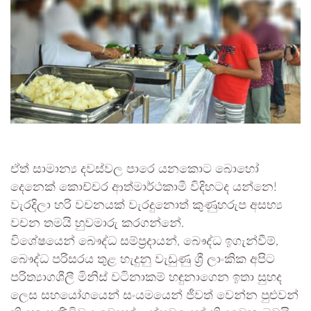
ඒත් සාමාන්‍ය දවස්වල පාරෙ යනකොට බොහෝ
දෙනෙක් කොච්චර ආත්මාර්ථකාමී විදිහටද යන්නෙ!
වැරදිලා හරි වචනයක් වැරදුනොත් කුණුහරුප අසභ්‍ය
වචන තමයි හුවමාරු කරගන්නේ.
විශේෂයෙන් බෞද්ධ සම්ප්‍රදායන්, බෞද්ධ ඉගැන්වීම්,
බෞද්ධ පරිසරය තුළ හැදුනු වැඩුණු ශ්‍රී ලාංකික අපිට
පරිත්‍යාගශීලී මිනිස් වටිනාකම් හඳුනාගෙන ඉතා සුහද
ලෙස සහයෝගයෙන් සංයමයෙන් ජීවත් වෙන්න පුළුවන්