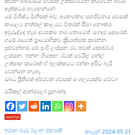
කියන පණිවිඩය වෙසක් උත්සවයෙන් කියවෙන බවයි
ඇත්තටම හැඟෙන්නේ.
මේ විශිෂ්ට මිනිසත් බව, අන්‍යෝන්‍ය සහජීවනය වෙසක්
කාලෙට නත්තල් කාලයට විතරක් සීමා නොකර
අවුරුද්දෙ හැම දවසකම පාර තොටෙත් ,ගෙදර දොරෙත්,
ගමේ රටෙත් ප්‍රායෝගිකව ක්‍රියාත්මක කරන්න
පුළුවන්නම් මේ පුංචි ලස්සන රට තවත් කොච්චර
ලස්සන, ‘ඉන්න හිතෙන’ රටක් වෙයිද! නේද?
උත්සාහ කරොත් ඒ ඉලක්කයට එන්න අපිට බැරි
වෙන්නෙ නැහැ.
ඔබට ප්‍රීතිමත් අර්ථවත් වෙසක් මංගල්‍යයක්ම වේවා!
මයිකල් ආන්ජලෝ ප්‍රනාන්දු
පහන් ටැඹ
ඉරාන වැඩ බලන ජනපති
කාටූන් 2024.05.21