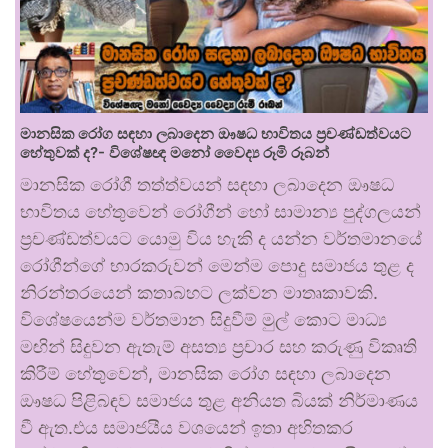
මානසික රෝග සඳහා ලබාදෙන ඖෂධ භාවිතය ප්‍රචණ්ඩත්වයට
හේතුවක් ද?- විශේෂඥ මනෝ වෛද්‍ය රූමි රූබන්
මානසික රෝගී තත්ත්වයන් සඳහා ලබාදෙන ඖෂධ
භාවිතය හේතුවෙන් රෝගීන් හෝ සාමාන්‍ය පුද්ගලයන්
ප්‍රචණ්ඩත්වයට යොමු විය හැකි ද යන්න වර්තමානයේ
රෝගීන්ගේ භාරකරුවන් මෙන්ම පොදු සමාජය තුළ ද
නිරන්තරයෙන් කතාබහට ලක්වන මාතෘකාවකි.
විශේෂයෙන්ම වර්තමාන සිදුවීම් මුල් කොට මාධ්‍ය
මඟින් සිදුවන ඇතැම් අසත්‍ය ප්‍රචාර සහ කරුණු විකෘති
කිරීම් හේතුවෙන්, මානසික රෝග සඳහා ලබාදෙන
ඖෂධ පිළිබඳව සමාජය තුළ අනියත බියක් නිර්මාණය
වී ඇත.එය සමාජයීය වශයෙන් ඉතා අහිතකර