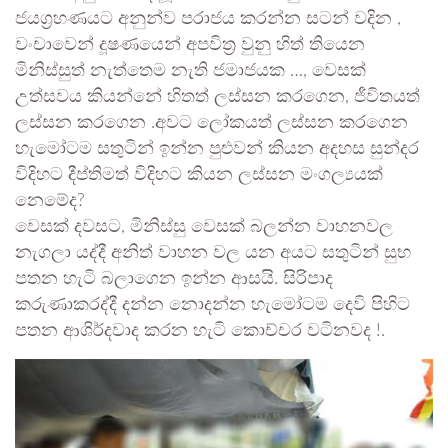
ජයග්‍රහණයට අනුන්ව පරාජය කරන්න සටන් වදින ,
වංචාවෙන් දූෂණයෙන් අපවිත්‍ර වුනු හිත් තියෙන
මිනිස්සුත් නැත්තෙම නැති ජමාජයක …, වෙසක්
උත්සවය කියන්නේ හිතත් ලස්සන කරගෙන, ජීවිතයත්
ලස්සන කරගෙන .අවට ලෝකයත් ලස්සන කරගෙන
හැමෝටම සතුටින් ඉන්න පුළුවන් කියන අදහස සුන්දර
විදිහට දීප්තිමත් විදිහට කියන ලස්සන මංගල්‍යයක්
නෙමේද?
වෙසක් දවසට, මිනිස්සු වෙසක් බලන්න වාහනවල
නැගලා යද්දී අනිත් වාහන වල යන අයට සතුටින් සුභ
පතන හැටි බලාගෙන ඉන්න ආසයි. සිරිපාද
කරුණාකරද්දී දන්න නොදන්න හැමෝටම දෙවි පිහිට
පතන ආශිර්දවාද කරන හැටි කොච්චර වටිනවද !.