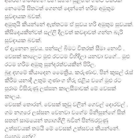
අතරින් හමාගෙන එන සිහින් සුළඟත් ගතට විතරක්
නෙමෙයි සිතටත් ගෙනත් දෙන්නේ හරිම අමුතුම
සුවදායක බවක්.
අමුතුයි කියන්නේ ඇත්තටම ඒ සුවය හරි අමුතුම සුවයක්.
කිසිදෙයකින්වත් සල්ලි දීලවත් කවදාවත් ගන්න බැරි
සුවදායක බවක්.
ඒ දැනෙන සුවය, පන්සල් බිමට විතරක් සීමා නොවී ,
වෙසක් කාලෙට මුළු රටටම විහිදිලා යනවා වගේ… මුළු
රටම හරිම අමුතු සුන්දරත්වයකින් පිරිල.
බුදු දහමේ කියාදෙන මෛත්‍රිය, කරුණාව, පින් කුසල් රැස්
කිරීම යනාදී උතුම් ගුණාංග හිරු එළිය වගේ මුළු රට
පුරාම විසිරුණු ලස්සන කාලසීමාවක් මේ වෙසක්
කාලය.
වෙසක් තොරන්, වෙසක් කූඩු වලින් ගෙවල් දොරවල් ,
ගම නගරෙ ලස්සන වෙනවා වගේම මිනිසුන්ගේ සිත්
සතන් සාමයෙන් ත්‍යාගශීලි බවින් පින්බරවුණු
උත්සවයක් තමයි මේ වෙසක් උත්සවය කියන්නේ.
එහෙම නේද?