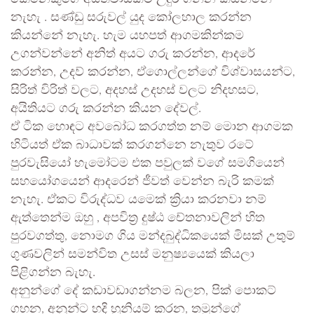
නැහැ . සණ්ඩු සරුවල් යුද කෝලහාල කරන්න
කියන්නේ නැහැ. හැම යහපත් ආගමකින්කම
උගන්වන්නේ අනිත් අයට ගරු කරන්න, ආදරේ
කරන්න, උදව් කරන්න, ඒගොල්ලන්ගේ විශ්වාසයන්ට,
සිරිත් විරිත් වලට, අදහස් උදහස් වලට නිදහසට,
අයිතියට ගරු කරන්න කියන දේවල්.
ඒ ටික හොඳට අවබෝධ කරගත්ත නම් මොන ආගමක
හිටියත් ඒක බාධාවක් කරගන්නෙ නැතුව රටේ
පුරවැසියෝ හැමෝටම එක පවුලක් වගේ සමගියෙන්
සහයෝගයෙන් ආදරෙන් ජීවත් වෙන්න බැරි කමක්
නැහැ. ඒකට විරුද්ධව යමෙක් ක්‍රියා කරනවා නම්
ඇත්තෙන්ම ඔහු , අපවිත්‍ර දුෂ්ඨ චේතනාවලින් හිත
පුරවගත්තු, නොමග ගිය මන්දබුද්ධිකයෙක් මිසක් උතුම්
ගුණවලින් සමන්විත උසස් මනුෂ්‍යයෙක් කියලා
පිළිගන්න බැහැ.
අනුන්ගේ දේ කඩාවඩාගන්නම බලන, පික් පොකට්
ගහන, අනුන්ට හදි හූනියම් කරන, තමුන්ගේ