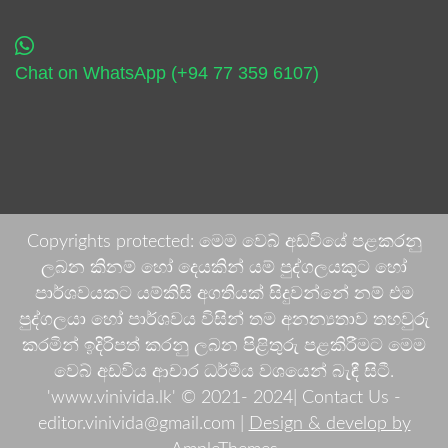
Chat on WhatsApp (+94 77 359 6107)
Copyrights protected: මෙම වෙබ් අඩවියේ පළකරනු
ලබන කිනම් හෝ දෙයකින් යම් පුද්ගලයකුට හෝ
පාර්ශවයකට යම්කිසි අගතියක් සිදුවන්නේ නම් එම
පුද්ගලයා හෝ පාර්ශවය විසින් තම අනන්‍යතාව තහවුරු
කරමින් ඉදිරිපත් කරනු ලබන පිළිතුරු පළකිරීමට මෙම
වෙබ් අඩවිය ආචාර ධර්මීය වශයෙන් බැඳී සිටී.
'www.vinivida.lk' © 2021- 2024| Contact Us -
editor.vinivida@gmail.com |
Design & develop by