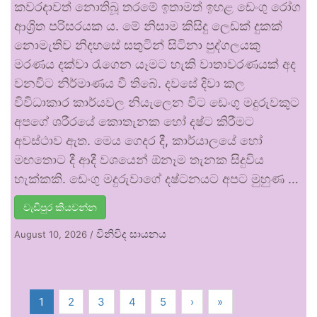
කවරදාවත් නොතිබූ තරමේ ඉතාමත් ඉහළ ඩෙංගු රෝග
ආශ්‍රිත පරිසරයක ය. මේ නිසාම කිසිදු ලෙඩක් දුකක්
නොමැතිව නිදහසේ සතුටින් සිටිනා පුද්ගලයකු
මරණය දක්වා රැගෙන යෑමට හැකි වාතාවරණයක් අද
වනවිට නිර්මාණය වී තිබේ. දවසේ දිවා කල
විවිධාකාර කාර්යවල නියැලෙන විට ඩෙංගු මදුරුවකුට
අපගේ ශරීරයේ කොතැනක හෝ දෂ්ට කිරීමට
අවස්ථාව ඇත. මෙය ගෙදර දී, කාර්යාලයේ හෝ
මඟතොට දී ආදී වශයෙන් ඕනෑම තැනක සිදුවිය
හැක්කකි. ඩෙංගු මදුරුවාගේ දෂ්ටනයට අපට මුහුණ …
වැඩිපුර කියවන්න
විනිවිද සායනය
August 10, 2026
/
1
2
3
4
5
›
»