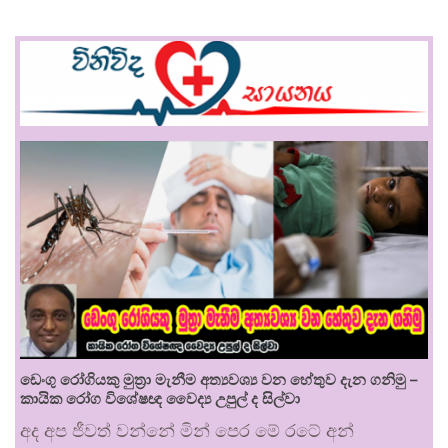
ඩෙංගු රෝගියකු ⁣මුත්‍රා මැනීම අත්‍යවශ්‍ය වන හේතුව දැන ගනිමු –
කායික රෝග විශේෂඥ වෛද්‍ය උපුල් ද සිල්වා
අද අප ජීවත් වන්නේ මින් පෙර මේ රටේ අන්