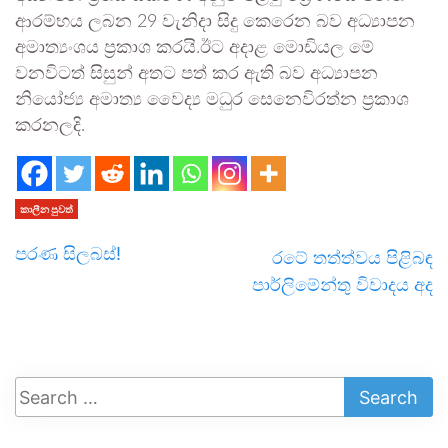
ආරම්භය ලබන 29 වැනිදා සිදු කෙරෙන බව අධ්‍යාපන
අමාත්‍යංශය ප්‍රකාශ කරයි.ඊට අදාළ මොඩියල මේ
වනවිටත් සිසුන් අතට පත් කර ඇති බව අධ්‍යාපන
නියෝජ්‍ය අමාත්‍ය වෛද්‍ය මධුර සෙනෙවිරත්න ප්‍රකාශ
කරනලදි.
කාලීන පුවත්
පරණ සිලබස්!
රටේ තත්ත්වය පිළිබඳ
පාර්ලිමේන්තු විවාදය අද