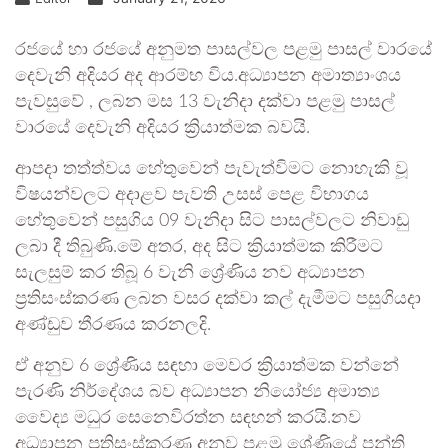
රජයේ හා රජයේ අනුමත පාසල්වල පළමු පාසල් වාරයේ
දෙවැනි අදියර අද ආරම්භ විය.අධ්‍යාපන අමාත්‍යාංශය
පැවසුවේ , ලබන මස 13 වැනිදා දක්වා පළමු පාසල්
වාරයේ දෙවැනි අදියර ක්‍රියාත්මක බවයි.
ආපදා තත්ත්වය හේතුවෙන් පැවැත්විමට නොහැකි වූ
විෂයන්වලට අදාළව පැවති උසස් පෙළ විභාගය
හේතුවෙන් පසුගිය 09 වැනිදා සිට පාසල්වලට නිවාඩු
ලබා දී තිබුණි.මේ අතර, අද සිට ක්‍රියාත්මක කිරීමට
සැලසුම් කර තිබූ 6 වැනි ශ්‍රේණිය නව අධ්‍යාපන
ප්‍රතිසංස්කරණ ලබන වසර දක්වා කල් දැමීමට පසුගියදා
අණ්ඩුව තීරණය කරනලදි.
ඒ අනුව 6 ශ්‍රේණිය සඳහා මෙවර ක්‍රියාත්මක වන්නේ
පැරණි නිර්දේශය බව අධ්‍යාපන නියෝජ්‍ය අමාත්‍ය
වෛද්‍ය මධුර සෙනෙවිරත්න සඳහන් කරයි.නව
අධ්‍යාපන ප්‍රතිසංස්කරණ අනුව පළමු ශ්‍රේණියේ පන්ති