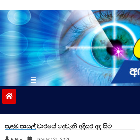
Skip
to
content
vinivida.lk
පළමු පාසල් වාරයේ දෙවැනි අදියර අද සිට
January 21, 2026
Editor