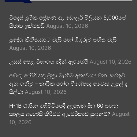
විදෙස් ශ්‍රමික ප්‍රේෂණ ඇ. ඩොලර් මිලියන 5,000සේ
සීමාව ඉක්මවයි
August 10, 2026
ප්‍රදේශ කිහිපයකට වැසි හෝ ගිගුරුම් සහිත වැසි
August 10, 2026
උසස් පෙළ විභාගය අදින් ඇරඹෙයි
August 10, 2026
ඩෙංගු රෝගියකු ⁣මුත්‍රා මැනීම අත්‍යවශ්‍ය වන හේතුව
දැන ගනිමු – කායික රෝග විශේෂඥ වෛද්‍ය උපුල් ද
සිල්වා
August 10, 2026
H-1B රැකියා අහිමිවීමේදී ලැබෙන දින 60 සහන
කාලය අහෝසි කිරීමට ඇමෙරිකාව සූදානම්?
August
10, 2026