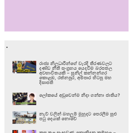
.
රාජ්‍ය නිලධාරීන්ගේ වැරදි තීරණවලට
දණ්ඩ නීති සංග්‍රහය යෙදවීම බරපතල
අවභාවිතයකි – සුනිල් කන්නන්ගර
කොළඹ, රත්නපුර, අම්පාර හිටපු මහ
දිසාපති
ලෝකයේ අඩුවෙන්ම නිදා ගන්නා ජාතිය?
නැව් වලින් බහලුම් මුහුදට පෙරලීම සුළු
පටු දෙයක් නොවේ
කුස තුළ සැඟවුණු නොනිදන කම්හල –