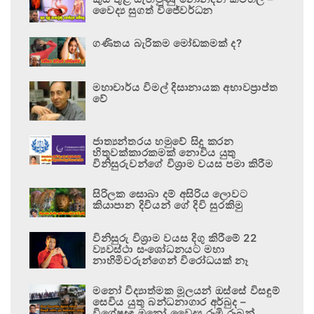
වෛද්‍ය සුගත් විජේවර්ධන
ගණිතය බැරිකම මෝඩකමක් ද?
මහාචාර්ය විමල් දිසානායක අභාවප්‍රාප්ත
වේ
ජාත්‍යන්තරය හමුවේ සිදු කරන
හිතුවක්කාරකමක් නොවිය යුතු
විනිසුරුවන්ගේ විශ්‍රාම වයස පමා කිරීම
සිරිලක සොබා දම් අසිරිය ලොවට
කියාපාන දිවියන් ගේ දිවි සුරකිමු
විනිසුරු විශ්‍රාම වයස දිගු කිරීමේ 22
ව්‍යවස්ථා සංශෝධනයට මහා
නාහිමිවරුන්ගෙන් විරෝධයක් නෑ
මනෝ විද්‍යාත්මක මූලයන් ඔස්සේ විසඳුම්
සෙවිය යුතු බන්ධනාගාර අර්බුද –
විශේෂඥ මනෝ වෛද්‍ය රූමි රූබන්