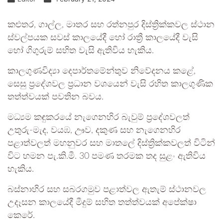
කළුතර, ගාල්ල, මාතර සහ රත්නපුර දිස්ත්‍රික්කවල ස්ථාන
ස්වල්පයක සවස් කාලයේදී හෝ රාත්‍රී කාලයේදී වැසි
හෝ ගිගුරුම් සහිත වැසි ඇතිවිය හැකිය.
කාලගුණවිද්‍යා දෙපාර්තමේන්තුව නිවේදනය කළේ,
සෙසු ප්‍රදේශවල ප්‍රධාන වශයෙන් වැසි රහිත කාලගුණික
තත්ත්වයක් පවතින බවය.
මධ්‍යම කඳුකරයේ නැගෙනහිර බැවුම් ප්‍රදේශවලත්
උතුරු-මැද, වයඹ, ඌව, දකුණ සහ නැගෙනහිර
පළාත්වලත් මහනුවර සහ මාතලේ දිස්ත්‍රික්කවලත් විටින්
විට හමන පැ.කි.මී. 30 පමණ තරමක තද සුළං ඇතිවිය
හැකිය.
බස්නාහිර සහ සබරගමුව පළාත්වල ඇතැම් ස්ථානවල
උදෑසන කාලයේදී මීදුම් සහිත තත්ත්වයක් අපේක්ෂා
කෙරේ.