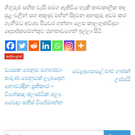
ගිගුරුම් සහිත වැසි සමග ඇතිවිය හැකි තාවකාලික තද
සුළංවලින් සහ අකුණු මඟින් සිදුවන අනතුරු අවම කර
ගැනීමට අවශ්‍ය පියවර ගන්නා ලෙස කාලගුණවිද්‍යා
දෙපාර්තමේන්තුව ජනතාවගෙන් ඉල්ලා සිටී.
කාලීන පුවත්
වයසක පෙනුම මගහරවා
වෙළඳපොළේ මාළු ගණන්
තරුණ පෙනුමක් ලැබදෙන
උස්සයි
නොවරදින ප්‍රතිකාර –
විශේෂඥ ප්ලාස්ටික් ශල්‍ය
වෛද්‍ය සතිස් විජේමාන්න