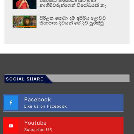
ව්‍යවස්ථා සංශෝධනයට මහා
නාහිමිවරුන්ගෙන් විරෝධයක් නෑ
සිරිලක සොබා දම් අසිරිය ලොවට
කියාපාන දිවියන් ගේ දිවි සුරකිමු
SOCIAL SHARE
Facebook
Like us on Facebook
Youtube
Subscribe US