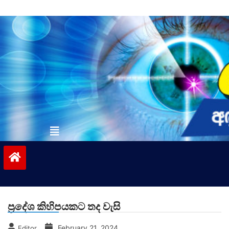
Skip
to
content
vinivida.lk
ප්‍රදේශ කිහිපයකට තද වැසි
February 21, 2024
Editor