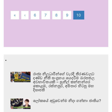
«
‹
6
7
8
9
10
.
රාජ්‍ය නිලධාරීන්ගේ වැරදි තීරණවලට
දණ්ඩ නීති සංග්‍රහය යෙදවීම බරපතල
අවභාවිතයකි – සුනිල් කන්නන්ගර
කොළඹ, රත්නපුර, අම්පාර හිටපු මහ
දිසාපති
ලෝකයේ අඩුවෙන්ම නිදා ගන්නා ජාතිය?