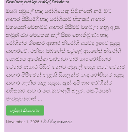
විශේෂඥ වෛද්‍ය නාමල් විජයසිංහ
ඔබේ පවුලේ හෘද රෝගියෙකු සිටින්නේ නම් ඔබ
ආහාර පිසීමේදී හෘද රෝගියාට හිතකර ආහාර
වශයෙන් වෙනමම ආහාර පිසීමට වගබලා ගනු ඇත.
නමුත් ඔබ මෙතෙක් කල් සිතා නොතිබුණද හෘද
රෝගීන්ට හිතකර ආහාර නිරෝගී අයටද ඉතාම සුදුසු
ආහාරවේ. එනිසා ඔබගේත් පවුලේ අයගේත් නිරෝගී
සෞඛ්‍යය අපේක්ෂා කරනවා නම් හෘද රෝගියාට
වෙනම ආහාර පිසීම නොව පවුලේ සෙසු අයට වෙනම
ආහාර පිසීමෙන් වැළකී සියලන්ම හෘද රෝගියාට සුදුසු
ආහාර ගැනීම කළ යුතුය. දැන් අපි හෘද රෝගීන්ට
අහිතකර ආහාර මොනවාදැයි බලමු. කෙටියෙන්
පැවසුවහොත් …
වැඩිපුර කියවන්න
විනිවිද සායනය
November 1, 2025
/