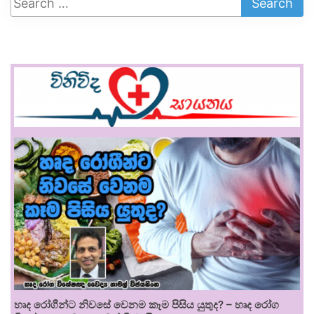
හෘද රෝගීන්ට නිවසේ වෙනම කෑම පිසිය යුතුද? – හෘද රෝග