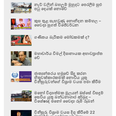
නැව් වලින් බහලුම් මුහුදට පෙරලීම සුළු
පටු දෙයක් නොවේ
කුස තුළ සැඟවුණු නොනිදන කම්හල –
වෛද්‍ය සුගත් විජේවර්ධන
ගණිතය බැරිකම මෝඩකමක් ද?
මහාචාර්ය විමල් දිසානායක අභාවප්‍රාප්ත
වේ
ජාත්‍යන්තරය හමුවේ සිදු කරන
හිතුවක්කාරකමක් නොවිය යුතු
විනිසුරුවන්ගේ විශ්‍රාම වයස පමා කිරීම
මනෝ විද්‍යාත්මක මූලයන් ඔස්සේ විසඳුම්
සෙවිය යුතු බන්ධනාගාර අර්බුද –
විශේෂඥ මනෝ වෛද්‍ය රූමි රූබන්
විනිසුරු විශ්‍රාම වයස දිගු කිරීමේ 22