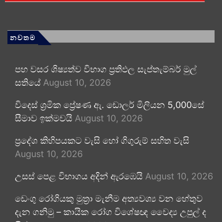
නවතම
පහ වසර ශිෂ්‍යත්ව විභාග ප්‍රතිඵල සැප්තැම්බර් මුල්
සතියේ
August 10, 2026
විදෙස් ශ්‍රමික ප්‍රේෂණ ඇ. ඩොලර් මිලියන 5,000සේ
සීමාව ඉක්මවයි
August 10, 2026
ප්‍රදේශ කිහිපයකට වැසි හෝ ගිගුරුම් සහිත වැසි
August 10, 2026
උසස් පෙළ විභාගය අදින් ඇරඹෙයි
August 10, 2026
ඩෙංගු රෝගියකු ⁣මුත්‍රා මැනීම අත්‍යවශ්‍ය වන හේතුව
දැන ගනිමු – කායික රෝග විශේෂඥ වෛද්‍ය උපුල් ද