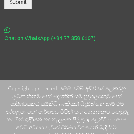
Submit
Chat on WhatsApp (+94 77 359 6107)
Copyrights protected: මෙම වෙබ් අඩවියේ පළකරනු
ලබන කිනම් හෝ දෙයකින් යම් පුද්ගලයකුට හෝ
පාර්ශවයකට යම්කිසි අගතියක් සිදුවන්නේ නම් එම
පුද්ගලයා හෝ පාර්ශවය විසින් තම අනන්‍යතාව තහවුරු
කරමින් ඉදිරිපත් කරනු ලබන පිළිතුරු පළකිරීමට මෙම
වෙබ් අඩවිය ආචාර ධර්මීය වශයෙන් බැඳී සිටී.