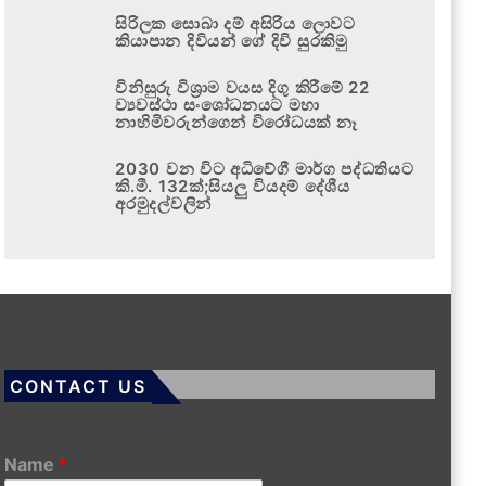
සිරිලක සොබා දම් අසිරිය ලොවට
කියාපාන දිවියන් ගේ දිවි සුරකිමු
විනිසුරු විශ්‍රාම වයස දිගු කිරීමේ 22
ව්‍යවස්ථා සංශෝධනයට මහා
නාහිමිවරුන්ගෙන් විරෝධයක් නෑ
2030 වන විට අධිවේගී මාර්ග පද්ධතියට
කි.මී. 132ක්;සියලු වියදම් දේශීය
අරමුදල්වලින්
CONTACT US
Name
*