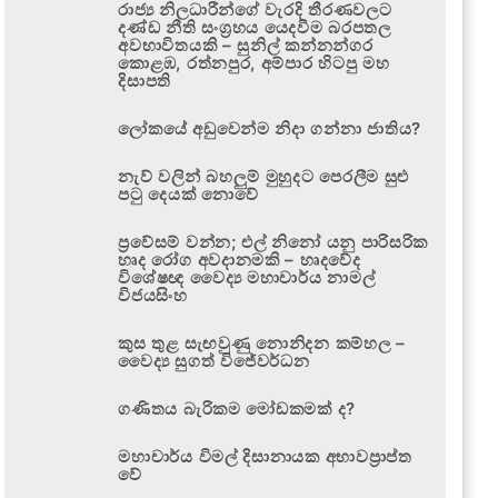
රාජ්‍ය නිලධාරීන්ගේ වැරදි තීරණවලට
දණ්ඩ නීති සංග්‍රහය යෙදවීම බරපතල
අවභාවිතයකි – සුනිල් කන්නන්ගර
කොළඹ, රත්නපුර, අම්පාර හිටපු මහ
දිසාපති
ලෝකයේ අඩුවෙන්ම නිදා ගන්නා ජාතිය?
නැව් වලින් බහලුම් මුහුදට පෙරලීම සුළු
පටු දෙයක් නොවේ
ප්‍රවේසම් වන්න; එල් නිනෝ යනු පාරිසරික
හෘද රෝග අවදානමකි – හෘදවේද
විශේෂඥ වෛද්‍ය මහාචාර්ය නාමල්
විජයසිංහ
කුස තුළ සැඟවුණු නොනිදන කම්හල –
වෛද්‍ය සුගත් විජේවර්ධන
ගණිතය බැරිකම මෝඩකමක් ද?
මහාචාර්ය විමල් දිසානායක අභාවප්‍රාප්ත
වේ