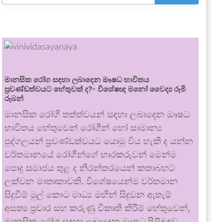
මානසික රෝග සඳහා ලබාදෙන ඖෂධ භාවිතය
ප්‍රචණ්ඩත්වයට හේතුවක් ද?- විශේෂඥ මනෝ වෛද්‍ය රූමි
රූබන්
මානසික රෝගී තත්ත්වයන් සඳහා ලබාදෙන ඖෂධ
භාවිතය හේතුවෙන් රෝගීන් හෝ සාමාන්‍ය
පුද්ගලයන් ප්‍රචණ්ඩත්වයට යොමු විය හැකි ද යන්න
වර්තමානයේ රෝගීන්ගේ භාරකරුවන් මෙන්ම
පොදු සමාජය තුළ ද නිරන්තරයෙන් කතාබහට
ලක්වන මාතෘකාවකි. විශේෂයෙන්ම වර්තමාන
සිදුවීම් මුල් කොට මාධ්‍ය මඟින් සිදුවන ඇතැම්
අසත්‍ය ප්‍රචාර සහ කරුණු විකෘති කිරීම් හේතුවෙන්,
මානසික රෝග සඳහා ලබාදෙන ඖෂධ පිළිබඳව