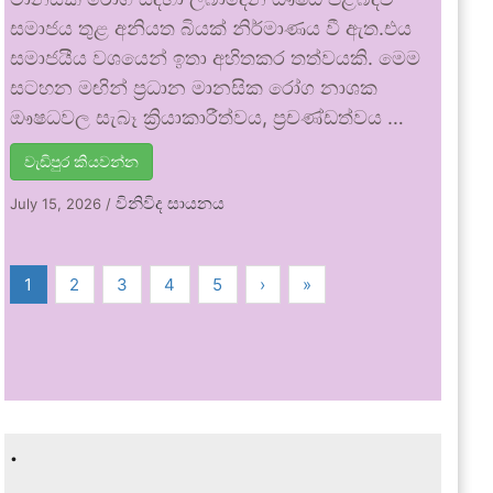
සමාජය තුළ අනියත බියක් නිර්මාණය වී ඇත.එය
සමාජයීය වශයෙන් ඉතා අහිතකර තත්වයකි. මෙම
සටහන මඟින් ප්‍රධාන මානසික රෝග නාශක
ඖෂධවල සැබෑ ක්‍රියාකාරීත්වය, ප්‍රචණ්ඩත්වය …
වැඩිපුර කියවන්න
විනිවිද සායනය
July 15, 2026
/
1
2
3
4
5
›
»
.