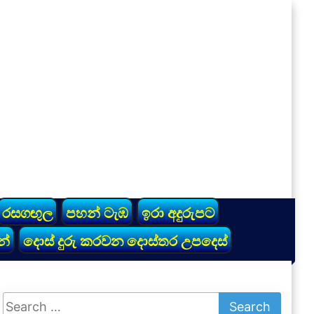
රසගඟුල
පහන් ටැඹ
ඉරා අදුරුපට
න්
දොස් දුරු කරවන දොස්තර උපදෙස්