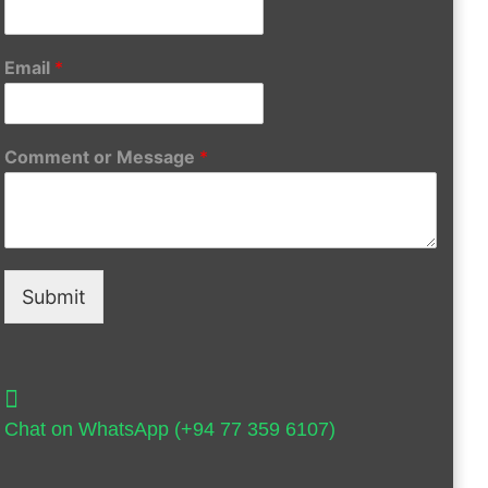
Email
*
Comment or Message
*
Submit
Chat on WhatsApp (+94 77 359 6107)