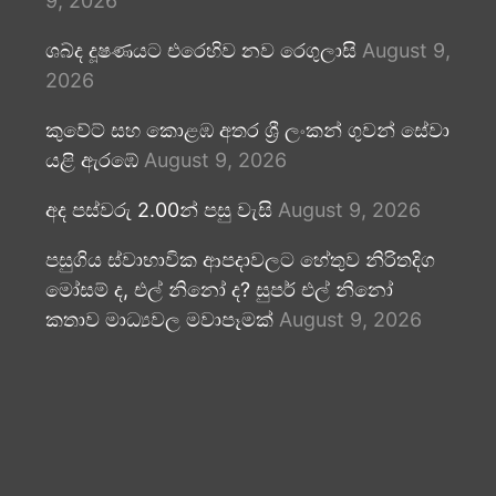
9, 2026
ශබ්ද දූෂණයට එරෙහිව නව රෙගුලාසි
August 9,
2026
කුවේට් සහ කොළඹ අතර ශ්‍රී ලංකන් ගුවන් සේවා
යළි ඇරඹේ
August 9, 2026
අද පස්වරු 2.00න් පසු වැසි
August 9, 2026
පසුගිය ස්වාභාවික ආපදාවලට හේතුව නිරිතදිග
මෝසම් ද, එල් නිනෝ ද? සුපර් එල් නිනෝ
කතාව මාධ්‍යවල මවාපෑමක්
August 9, 2026