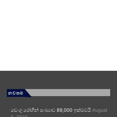
නවතම
ඩෙංගු රෝගීන් සංඛ්‍යාව 89,000 ඉක්මවයි
August