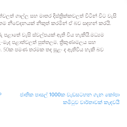
ලත් ගාල්ල සහ මාතර දිස්ත්‍රික්කවලත් විටින් විට වැසි
වතම නිවේදනයක් නිකුත් කරමින් ඒ බව සඳහන් කරයි.
පළාතේ වැසි ස්වල්පයක් ඇති විය හැකියි.මධ්‍යම
ු-මැද පළාත්වලත් පුත්තලම, ත්‍රිකුණාමලය සහ
ි.මී. 50ක පමණ තරමක තද සුළං ද ඇතිවිය හැකි බව
ා
ජාතික පාසල් 1000ක වැඩසටහන ගැන කෝපා
කමිටුව වාර්තාවක් කැඳවයි