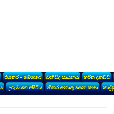
එතෙර - මෙතෙර
විනිවිද සායනය
හරිත දනව්ව
ය
උරුමයක අසිරිය
නිතර නොඇසෙන කතා
කාටූ