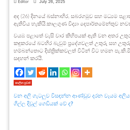
July 26, 2025
Editor
අද (26) දිනයේ බස්නාහිර, සබරගමුව සහ මධ්‍යම පළාත්ව
ඇතිවිය හැකියි.කාලගුණ විද්‍යා දෙපාර්තමේන්තුව න
වයඹ පළාතේ වැසි වාර කිහිපයක් ඇති වන අතර උතුරු 
කඳුකරයේ බටහිර බැවුම් ප්‍රදේශවලත් උතුරු සහ උතුර
හම්බන්තොට දිස්ත්‍රික්කවලත් විටින් විට හමන පැ.ක
සඳහන් කරයි.
කාලීන පුවත්
වන අලි ගැටලුව විසඳන්න ආණ්ඩුව දරන වෑයම අලිය
ගිල්ල දිවුල් ගෙඩියක් වේ ද?