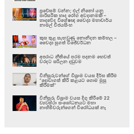
ප්‍රවේසම් වන්න; එල් නිනෝ යනු
පාරිසරික හෘද රෝග අවදානමකි –
හෘදවේද විශේෂඥ වෛද්‍ය මහාචාර්ය
නාමල් විජයසිංහ
කුස තුළ සැඟවුණු නොනිදන කම්හල –
වෛද්‍ය සුගත් විජේවර්ධන
අපරාධ නීතියේ පරම පදනම හෙවත්
වරදට සරිලන දඬුවම
විනිසුරුවන්ගේ විශ්‍රාම වයස දීර්ඝ කිරීම
“දොවාගත් කිරි කළයට ගොම මුසු
කිරීමක්”
විනිසුරු විශ්‍රාම වයස දිගු කිරීමේ 22
ව්‍යවස්ථා සංශෝධනයට මහා
නාහිමිවරුන්ගෙන් විරෝධයක් නෑ