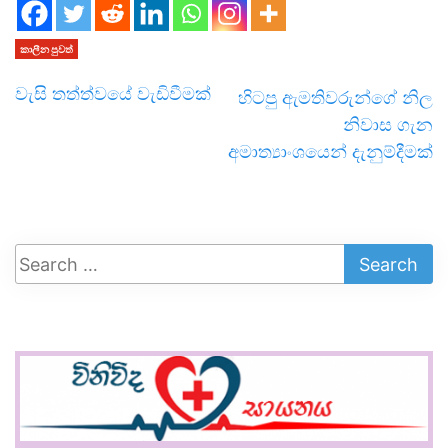
කාලීන පුවත්
වැසි තත්ත්වයේ වැඩිවීමක්
හිටපු ඇමතිවරුන්ගේ නිල
නිවාස ගැන
අමාත්‍යාංශයෙන් දැනුම්දීමක්