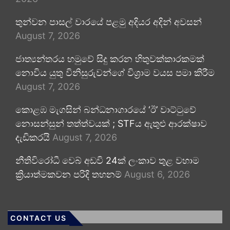
තුන්වන පාසල් වාරයේ පළමු අදියර අදින් අවසන්
August 7, 2026
ජාත්‍යන්තරය හමුවේ සිදු කරන හිතුවක්කාරකමක්
නොවිය යුතු විනිසුරුවන්ගේ විශ්‍රාම වයස පමා කිරීම
August 7, 2026
කොළඹ මැගසින් බන්ධනාගාරයේ ‘ඊ’ වාට්ටුවේ
නොසන්සුන් තත්ත්වයක් ; STFය ඇතුළු ආරක්ෂාව
දැඩිකරයි
August 7, 2026
නීතිවිරෝධී වෙබ් අඩවි 24ක් ලංකාව තුළ වහාම
ක්‍රියාත්මකවන පරිදි තහනම්
August 6, 2026
CONTACT US