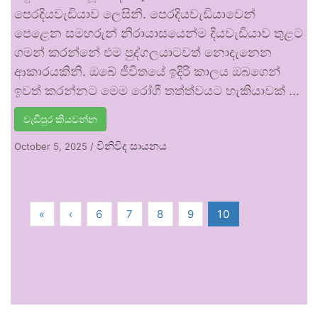
පෙරදියවැඩියාව ලෙසිනි. පෙරදියවැඩියාවෙන්
පෙළෙන සමහරුන් නිරායාසයෙන්ම දියවැඩියාව තුළට
ගමන් කරන්නේ එම පුද්ගලයාටවත් නොදැනෙන
ආකාරයකිනි. ඔබේ ජීවිතයේ ඉදිරි කාලය ඔබගෙන්
ඉවත් කරන්නට මෙම රෝගී තත්ත්වයට හැකියාවක් …
වැඩිපුර කියවන්න
විනිවිද සායනය
October 5, 2025
/
«
‹
6
7
8
9
10