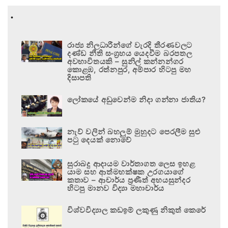
.
රාජ්‍ය නිලධාරීන්ගේ වැරදි තීරණවලට
දණ්ඩ නීති සංග්‍රහය යෙදවීම බරපතල
අවභාවිතයකි – සුනිල් කන්නන්ගර
කොළඹ, රත්නපුර, අම්පාර හිටපු මහ
දිසාපති
ලෝකයේ අඩුවෙන්ම නිදා ගන්නා ජාතිය?
නැව් වලින් බහලුම් මුහුදට පෙරලීම සුළු
පටු දෙයක් නොවේ
සුරාබදු ආදායම වාර්තාගත ලෙස ඉහළ
යාම සහ ආත්මභක්ෂක උරගයාගේ
කතාව – ආචාර්ය ප්‍රණීත් අභයසුන්දර
හිටපු මානව විද්‍යා මහාචාර්ය
විශ්වවිද්‍යාල කඩඉම් ලකුණු නිකුත් කෙරේ