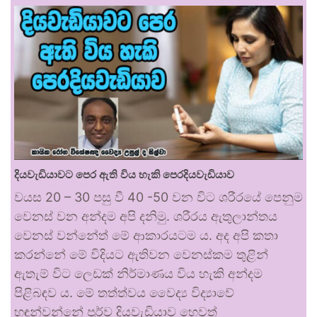
දියවැඩියාවට පෙර ඇති විය හැකි පෙරදියවැඩියාව
වයස 20 – 30 පසු වී 40 -50 වන විට ශරීරයේ පෙනුම
වෙනස් වන අන්දම අපි දනිමු. ශරීරය ඇතුලාන්තය
වෙනස් වන්නේත් මේ ආකාරයටම ය. අද අපි කතා
කරන්නේ මේ විදියට ඇතිවන වෙනස්කම තුළින්
ඇතැම් විට ලෙඩක් නිර්මාණය විය හැකි අන්දම
පිළිබඳව ය. මේ තත්ත්වය වෛද්‍ය විද්‍යාවේ
හඳුන්වන්නේ පූර්ව දියවැඩියාව හෙවත්