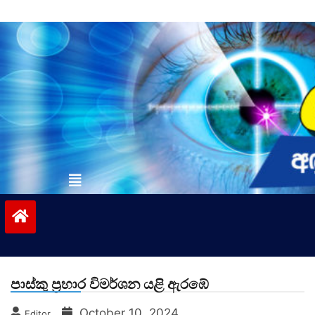
Skip
to
content
vinivida.lk
පාස්කු ප්‍රහාර විමර්ශන යළි ඇරඹේ
October 10, 2024
Editor