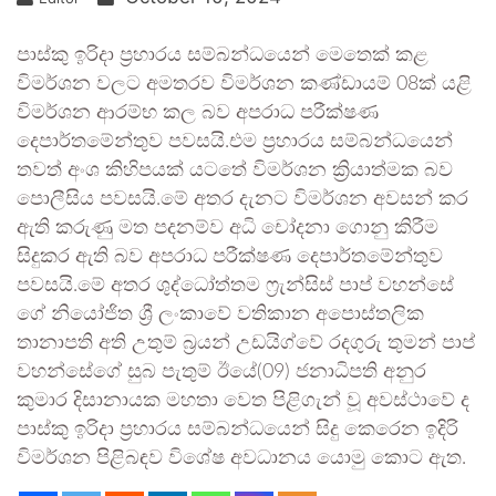
පාස්කු ඉරිදා ප්‍රහාරය සම්බන්ධයෙන් මෙතෙක් කළ
විමර්ශන වලට අමතරව විමර්ශන කණ්ඩායම් 08ක් යළි
විමර්ශන ආරම්භ කල බව අපරාධ පරීක්ෂණ
දෙපාර්තමේන්තුව පවසයි.එම ප්‍රහාරය සම්බන්ධයෙන්
තවත් අංශ කිහිපයක් යටතේ විමර්ශන ක්‍රියාත්මක බව
පොලීසිය පවසයි.මේ අතර දැනට විමර්ශන අවසන් කර
ඇති කරුණු මත පදනම්ව අධි චෝදනා ගොනු කිරීම
සිදුකර ඇති බව අපරාධ පරීක්ෂණ දෙපාර්තමේන්තුව
පවසයි.මේ අතර ශුද්ධෝත්තම ෆ්‍රැන්සිස් පාප් වහන්සේ
ගේ නියෝජිත ශ්‍රී ලංකාවේ වතිකාන අපොස්තලික
තානාපති අති උතුම් බ්‍රයන් උඩයිග්වේ රදගුරු තුමන් පාප්
වහන්සේගේ සුබ පැතුම් ඊයේ(09) ජනාධිපති අනුර
කුමාර දිසානායක මහතා වෙත පිළිගැන් වූ අවස්ථාවේ ද
පාස්කු ඉරිදා ප්‍රහාරය සම්බන්ධයෙන් සිදු කෙරෙන ඉදිරි
විමර්ශන පිළිබඳව විශේෂ අවධානය යොමු කොට ඇත.