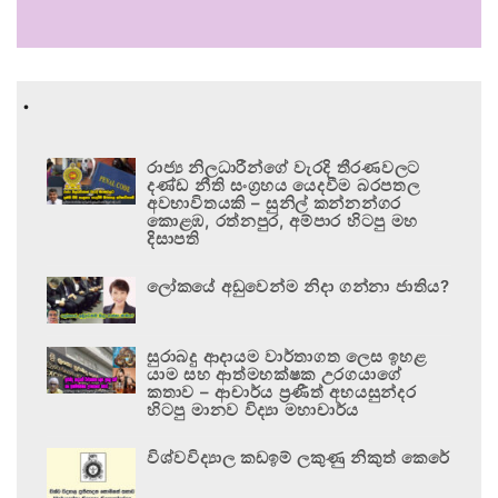
.
රාජ්‍ය නිලධාරීන්ගේ වැරදි තීරණවලට
දණ්ඩ නීති සංග්‍රහය යෙදවීම බරපතල
අවභාවිතයකි – සුනිල් කන්නන්ගර
කොළඹ, රත්නපුර, අම්පාර හිටපු මහ
දිසාපති
ලෝකයේ අඩුවෙන්ම නිදා ගන්නා ජාතිය?
සුරාබදු ආදායම වාර්තාගත ලෙස ඉහළ
යාම සහ ආත්මභක්ෂක උරගයාගේ
කතාව – ආචාර්ය ප්‍රණීත් අභයසුන්දර
හිටපු මානව විද්‍යා මහාචාර්ය
විශ්වවිද්‍යාල කඩඉම් ලකුණු නිකුත් කෙරේ