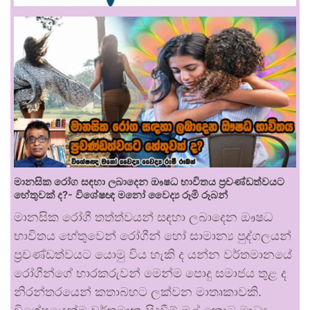
මානසික රෝග සඳහා ලබාදෙන ඖෂධ භාවිතය ප්‍රචණ්ඩත්වයට
හේතුවක් ද?- විශේෂඥ මනෝ වෛද්‍ය රූමි රූබන්
මානසික රෝගී තත්ත්වයන් සඳහා ලබාදෙන ඖෂධ
භාවිතය හේතුවෙන් රෝගීන් හෝ සාමාන්‍ය පුද්ගලයන්
ප්‍රචණ්ඩත්වයට යොමු විය හැකි ද යන්න වර්තමානයේ
රෝගීන්ගේ භාරකරුවන් මෙන්ම පොදු සමාජය තුළ ද
නිරන්තරයෙන් කතාබහට ලක්වන මාතෘකාවකි.