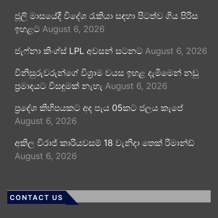
ජූලි මාසයේදී විදේශ රැකියා සඳහා පිටත්ව ගිය පිරිස
ඉහළට
August 6, 2026
ජැෆ්නා කිංග්ස් LPL අවසන් සටනට
August 6, 2026
විනිසුරුවරුන්ගේ විශ්‍රාම වයස ඉහළ දැමීමෙන් නඩු
ප්‍රමාදයට විසඳුමක් නැහැ
August 6, 2026
ප්‍රදේශ කිහිපයකට අද පැය 05කට ජලය කැපේ
August 6, 2026
අකිල විරාජ් කාරියවසම් 18 වැනිදා තෙක් රිමාන්ඩ්
August 6, 2026
CONTACT US