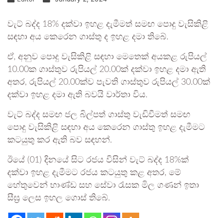
වැට් බද්ද 18% දක්වා ඉහළ දැමීමත් සමඟ පොදු වැසිකිළි
සඳහා අය කෙරෙන ගාස්තු ද ඉහළ දමා තිබේ.
ඒ, අනුව පොදු වැසිකිළි සඳහා මෙතෙක් අයකළ රුපියල්
10.00ක ගාස්තුව රුපියල් 20.00ක් දක්වා ඉහළ දමා ඇති
අතර, රුපියල් 20.00ක්ව පැවති ගාස්තුව රුපියල් 30.00ක්
දක්වා ඉහළ දමා ඇති බවයි වාර්තා විය.
වැට් බද්ද සමඟ ජල බිල්පත් ගාස්තු වැඩිවීමත් සමඟ
පොදු වැසිකිළි සඳහා අය කෙරෙන ගාස්තු ඉහළ දැමීමට
කටයුතු කර ඇති බව සඳහන්.
ඊයේ (01) දිනයේ සිට රජය විසින් වැට් බද්ද 18%ක්
දක්වා ඉහළ දැමීමට රජය කටයුතු කළ අතර, මේ
හේතුවෙන් භාණ්ඩ සහ සේවා රැසක මිල ගණන් ඉතා
සීඝ්‍ර ලෙස ඉහල ගොස් තිබේ.