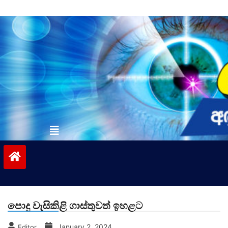
Skip
to
content
vinivida.lk
පොදු වැසිකිළි ගාස්තුවත් ඉහළට
January 2, 2024
Editor