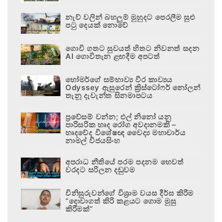
නැව් වලින් බහලුම් මුහුදට පෙරලීම සුළු
පටු දෙයක් නොවේ
ගොවි ගතට සුවයත් හිතට නිවනත් සදන
AI ගොවිතැන ළඟදීම අපටත්
හෝමර්ගේ සම්භාව්‍ය වීර කාව්‍යය
Odyssey ඇසුරෙන් ක්‍රිස්ටෝෆර් නෝලන්
තැනූ දැවැන්ත සිනමාපටය
ප්‍රවේසම් වන්න; එල් නිනෝ යනු
පාරිසරික හෘද රෝග අවදානමකි –
හෘදවේද විශේෂඥ වෛද්‍ය මහාචාර්ය
නාමල් විජයසිංහ
අපරාධ නීතියේ පරම පදනම හෙවත්
වරදට සරිලන දඬුවම
විනිසුරුවන්ගේ විශ්‍රාම වයස දීර්ඝ කිරීම
“දොවාගත් කිරි කළයට ගොම මුසු
කිරීමක්”