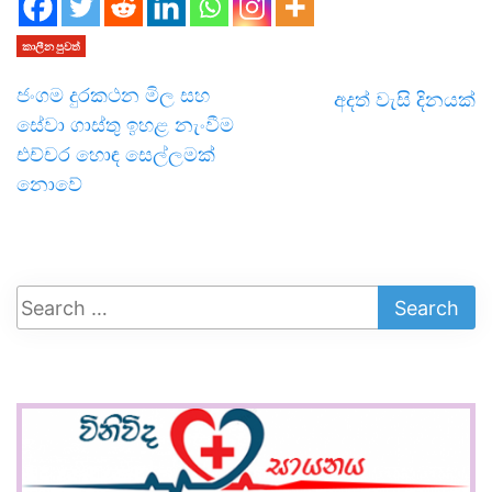
කාලීන පුවත්
ජංගම දුරකථන මිල සහ
අදත් වැසි දිනයක්
සේවා ගාස්තු ඉහළ නැංවීම
එච්චර හොඳ සෙල්ලමක්
නොවේ