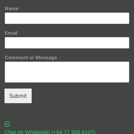
Name
*
Email
*
Comment or Message
*
Submit
Chat on WhatsApp (+94 77 359 6107)