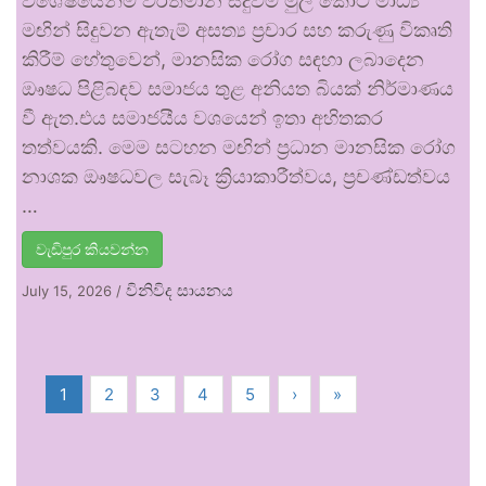
විශේෂයෙන්ම වර්තමාන සිදුවීම් මුල් කොට මාධ්‍ය
මඟින් සිදුවන ඇතැම් අසත්‍ය ප්‍රචාර සහ කරුණු විකෘති
කිරීම් හේතුවෙන්, මානසික රෝග සඳහා ලබාදෙන
ඖෂධ පිළිබඳව සමාජය තුළ අනියත බියක් නිර්මාණය
වී ඇත.එය සමාජයීය වශයෙන් ඉතා අහිතකර
තත්වයකි. මෙම සටහන මඟින් ප්‍රධාන මානසික රෝග
නාශක ඖෂධවල සැබෑ ක්‍රියාකාරීත්වය, ප්‍රචණ්ඩත්වය
…
වැඩිපුර කියවන්න
විනිවිද සායනය
July 15, 2026
/
1
2
3
4
5
›
»