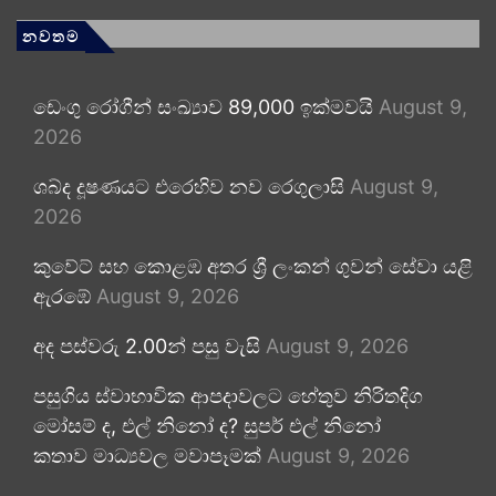
නවතම
ඩෙංගු රෝගීන් සංඛ්‍යාව 89,000 ඉක්මවයි
August 9,
2026
ශබ්ද දූෂණයට එරෙහිව නව රෙගුලාසි
August 9,
2026
කුවේට් සහ කොළඹ අතර ශ්‍රී ලංකන් ගුවන් සේවා යළි
ඇරඹේ
August 9, 2026
අද පස්වරු 2.00න් පසු වැසි
August 9, 2026
පසුගිය ස්වාභාවික ආපදාවලට හේතුව නිරිතදිග
මෝසම් ද, එල් නිනෝ ද? සුපර් එල් නිනෝ
කතාව මාධ්‍යවල මවාපෑමක්
August 9, 2026