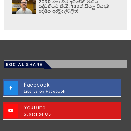
2030 වන විට අධිවේගී මාර්ග
පද්ධතියට කි.මී. 132ක්;සියලු වියදම්
දේශීය අරමුදල්වලින්
SOCIAL SHARE
Facebook
Like us on Facebook
Youtube
Subscribe US