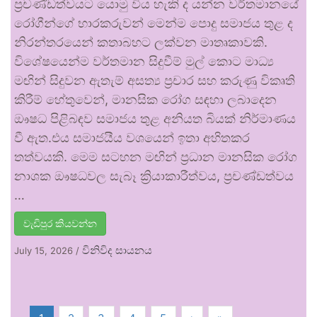
ප්‍රචණ්ඩත්වයට යොමු විය හැකි ද යන්න වර්තමානයේ
රෝගීන්ගේ භාරකරුවන් මෙන්ම පොදු සමාජය තුළ ද
නිරන්තරයෙන් කතාබහට ලක්වන මාතෘකාවකි.
විශේෂයෙන්ම වර්තමාන සිදුවීම් මුල් කොට මාධ්‍ය
මඟින් සිදුවන ඇතැම් අසත්‍ය ප්‍රචාර සහ කරුණු විකෘති
කිරීම් හේතුවෙන්, මානසික රෝග සඳහා ලබාදෙන
ඖෂධ පිළිබඳව සමාජය තුළ අනියත බියක් නිර්මාණය
වී ඇත.එය සමාජයීය වශයෙන් ඉතා අහිතකර
තත්වයකි. මෙම සටහන මඟින් ප්‍රධාන මානසික රෝග
නාශක ඖෂධවල සැබෑ ක්‍රියාකාරීත්වය, ප්‍රචණ්ඩත්වය
…
වැඩිපුර කියවන්න
විනිවිද සායනය
July 15, 2026
/