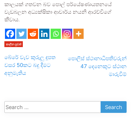
කාලයක් ගතවන බව පොල් පර්යේෂණායතනයේ
වැඩබලන අධ්‍යක්ෂිකා ආචාර්ය නයනි ආරච්චිගේ
කීවාය.
කාලීන පුවත්
බේරේ වැව කුරුලු දූපත
පොලිස් ස්ථානාධිපතිවරුන්
වසර 50කට බදු දීමට
47 දෙනෙකුට ස්ථාන
අනුමැතිය
මාරුවීම්