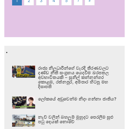
1
2
3
4
5
›
»
.
රාජ්‍ය නිලධාරීන්ගේ වැරදි තීරණවලට
දණ්ඩ නීති සංග්‍රහය යෙදවීම බරපතල
අවභාවිතයකි – සුනිල් කන්නන්ගර
කොළඹ, රත්නපුර, අම්පාර හිටපු මහ
දිසාපති
ලෝකයේ අඩුවෙන්ම නිදා ගන්නා ජාතිය?
නැව් වලින් බහලුම් මුහුදට පෙරලීම සුළු
පටු දෙයක් නොවේ