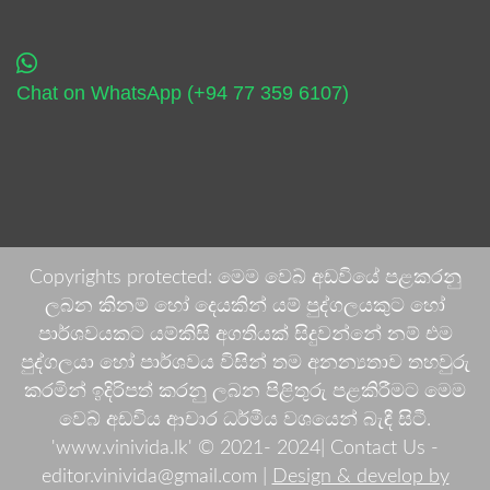
Chat on WhatsApp (+94 77 359 6107)
Copyrights protected: මෙම වෙබ් අඩවියේ පළකරනු
ලබන කිනම් හෝ දෙයකින් යම් පුද්ගලයකුට හෝ
පාර්ශවයකට යම්කිසි අගතියක් සිදුවන්නේ නම් එම
පුද්ගලයා හෝ පාර්ශවය විසින් තම අනන්‍යතාව තහවුරු
කරමින් ඉදිරිපත් කරනු ලබන පිළිතුරු පළකිරීමට මෙම
වෙබ් අඩවිය ආචාර ධර්මීය වශයෙන් බැඳී සිටී.
'www.vinivida.lk' © 2021- 2024| Contact Us -
editor.vinivida@gmail.com |
Design & develop by