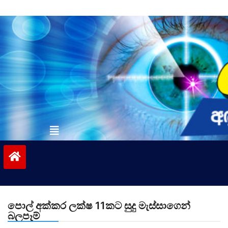
Skip
to
content
vinivida.lk
පොල් අක්කර ලක්ෂ 11කට සුදු මැස්සාගෙන්
බලපෑම්