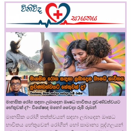
මානසික රෝග සඳහා ලබාදෙන ඖෂධ භාවිතය ප්‍රචණ්ඩත්වයට
හේතුවක් ද?- විශේෂඥ මනෝ වෛද්‍ය රූමි රූබන්
මානසික රෝගී තත්ත්වයන් සඳහා ලබාදෙන ඖෂධ
භාවිතය හේතුවෙන් රෝගීන් හෝ සාමාන්‍ය පුද්ගලයන්