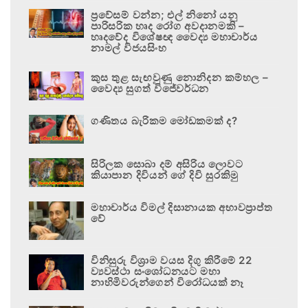
ප්‍රවේසම් වන්න; එල් නිනෝ යනු
පාරිසරික හෘද රෝග අවදානමකි –
හෘදවේද විශේෂඥ වෛද්‍ය මහාචාර්ය
නාමල් විජයසිංහ
කුස තුළ සැඟවුණු නොනිදන කම්හල –
වෛද්‍ය සුගත් විජේවර්ධන
ගණිතය බැරිකම මෝඩකමක් ද?
සිරිලක සොබා දම් අසිරිය ලොවට
කියාපාන දිවියන් ගේ දිවි සුරකිමු
මහාචාර්ය විමල් දිසානායක අභාවප්‍රාප්ත
වේ
විනිසුරු විශ්‍රාම වයස දිගු කිරීමේ 22
ව්‍යවස්ථා සංශෝධනයට මහා
නාහිමිවරුන්ගෙන් විරෝධයක් නෑ