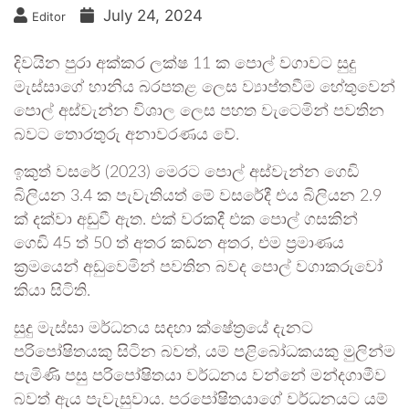
July 24, 2024
Editor
දිවයින පුරා අක්කර ලක්ෂ 11 ක පොල් වගාවට සුදු
මැස්සාගේ හානිය බරපතළ ලෙස ව්‍යාප්තවීම හේතුවෙන්
පොල් අස්වැන්න විශාල ලෙස පහත වැටෙමින් පවතින
බවට තොරතුරු අනාවරණය වේ.
ඉකුත් වසරේ (2023) මෙරට පොල් අස්වැන්න ගෙඩි
බිලියන 3.4 ක පැවැතියත් මේ වසරේදී එය බිලියන 2.9
ක් දක්වා අඩුවී ඇත. එක් වරකදී එක පොල් ගසකින්
ගෙඩි 45 ත් 50 ත් අතර කඩන අතර, එම ප්‍රමාණය
ක්‍රමයෙන් අඩුවෙමින් පවතින බවද පොල් වගාකරුවෝ
කියා සිටිති.
සුදු මැස්සා මර්ධනය සදහා ක්ෂේත්‍රයේ දැනට
පරිපෝෂිතයකු සිටින බවත්, යම් පළිබෝධකයකු මුලින්ම
පැමිණි පසු පරිපෝෂිතයා වර්ධනය වන්නේ මන්දගාමීව
බවත් ඇය පැවැසුවාය. පරපෝෂිතයාගේ වර්ධනයට යම්