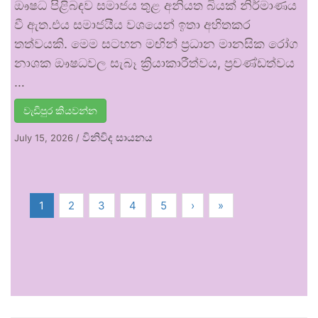
ඖෂධ පිළිබඳව සමාජය තුළ අනියත බියක් නිර්මාණය
වී ඇත.එය සමාජයීය වශයෙන් ඉතා අහිතකර
තත්වයකි. මෙම සටහන මඟින් ප්‍රධාන මානසික රෝග
නාශක ඖෂධවල සැබෑ ක්‍රියාකාරීත්වය, ප්‍රචණ්ඩත්වය
…
වැඩිපුර කියවන්න
විනිවිද සායනය
July 15, 2026
/
1
2
3
4
5
›
»