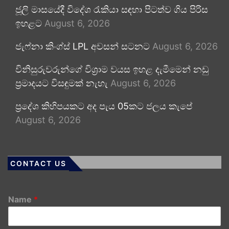
ජූලි මාසයේදී විදේශ රැකියා සඳහා පිටත්ව ගිය පිරිස
ඉහළට
August 6, 2026
ජැෆ්නා කිංග්ස් LPL අවසන් සටනට
August 6, 2026
විනිසුරුවරුන්ගේ විශ්‍රාම වයස ඉහළ දැමීමෙන් නඩු
ප්‍රමාදයට විසඳුමක් නැහැ
August 6, 2026
ප්‍රදේශ කිහිපයකට අද පැය 05කට ජලය කැපේ
August 6, 2026
CONTACT US
Name
*