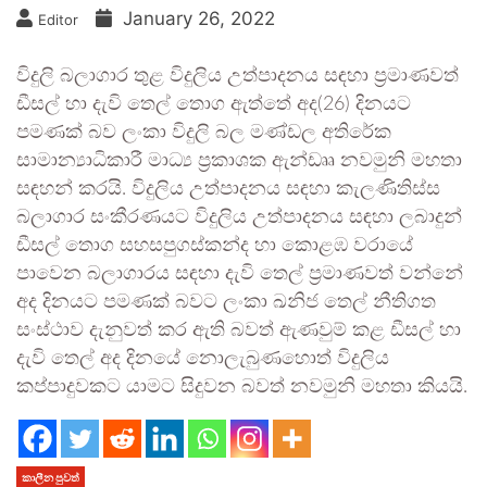
January 26, 2022
Editor
විදුලි බලාගාර තුළ විදුලිය උත්පාදනය සඳහා ප්‍රමාණවත්
ඩීසල් හා දැවි තෙල් තොග ඇත්තේ අද(26) දිනයට
පමණක් බව ලංකා විදුලි බල මණ්ඩල අතිරේක
සාමාන්‍යාධිකාරී මාධ්‍ය ප්‍රකාශක ඇන්ඩෲ නවමුනි මහතා
සඳහන් කරයි. විදුලිය උත්පාදනය සඳහා කැලණිතිස්ස
බලාගාර සංකීරණයට විදුලිය උත්පාදනය සඳහා ලබාදුන්
ඩීසල් තොග සහසපුගස්කන්ද හා කොළඹ වරායේ
පාවෙන බලාගාරය සඳහා දැවි තෙල් ප්‍රමාණවත් වන්නේ
අද දිනයට පමණක් බවට ලංකා ඛනිජ තෙල් නීතිගත
සංස්ථාව දැනුවත් කර ඇති බවත් ඇණවුම් කළ ඩීසල් හා
දැවි තෙල් අද දිනයේ නොලැබුණහොත් විදුලිය
කප්පාදුවකට යාමට සිදුවන බවත් නවමුනි මහතා කියයි.
කාලීන පුවත්