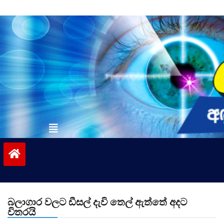
Skip
to
content
vinivida.lk
බලාගාර වලට ඩීසල් දැවි තෙල් ඇත්තේ අදට
විතරයි