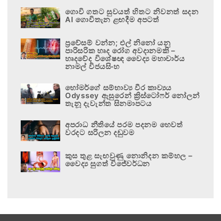
ගොවි ගතට සුවයත් හිතට නිවනත් සදන
AI ගොවිතැන ළඟදීම අපටත්
ප්‍රවේසම් වන්න; එල් නිනෝ යනු
පාරිසරික හෘද රෝග අවදානමකි –
හෘදවේද විශේෂඥ වෛද්‍ය මහාචාර්ය
නාමල් විජයසිංහ
හෝමර්ගේ සම්භාව්‍ය වීර කාව්‍යය
Odyssey ඇසුරෙන් ක්‍රිස්ටෝෆර් නෝලන්
තැනූ දැවැන්ත සිනමාපටය
අපරාධ නීතියේ පරම පදනම හෙවත්
වරදට සරිලන දඬුවම
කුස තුළ සැඟවුණු නොනිදන කම්හල –
වෛද්‍ය සුගත් විජේවර්ධන