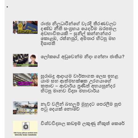
.
රාජ්‍ය නිලධාරීන්ගේ වැරදි තීරණවලට
දණ්ඩ නීති සංග්‍රහය යෙදවීම බරපතල
අවභාවිතයකි – සුනිල් කන්නන්ගර
කොළඹ, රත්නපුර, අම්පාර හිටපු මහ
දිසාපති
ලෝකයේ අඩුවෙන්ම නිදා ගන්නා ජාතිය?
සුරාබදු ආදායම වාර්තාගත ලෙස ඉහළ
යාම සහ ආත්මභක්ෂක උරගයාගේ
කතාව – ආචාර්ය ප්‍රණීත් අභයසුන්දර
හිටපු මානව විද්‍යා මහාචාර්ය
නැව් වලින් බහලුම් මුහුදට පෙරලීම සුළු
පටු දෙයක් නොවේ
විශ්වවිද්‍යාල කඩඉම් ලකුණු නිකුත් කෙරේ