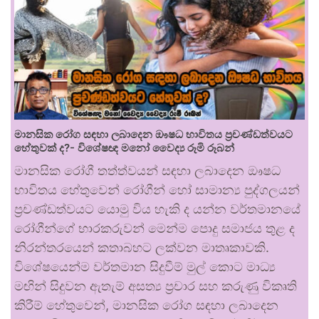
මානසික රෝග සඳහා ලබාදෙන ඖෂධ භාවිතය ප්‍රචණ්ඩත්වයට
හේතුවක් ද?- විශේෂඥ මනෝ වෛද්‍ය රූමි රූබන්
මානසික රෝගී තත්ත්වයන් සඳහා ලබාදෙන ඖෂධ
භාවිතය හේතුවෙන් රෝගීන් හෝ සාමාන්‍ය පුද්ගලයන්
ප්‍රචණ්ඩත්වයට යොමු විය හැකි ද යන්න වර්තමානයේ
රෝගීන්ගේ භාරකරුවන් මෙන්ම පොදු සමාජය තුළ ද
නිරන්තරයෙන් කතාබහට ලක්වන මාතෘකාවකි.
විශේෂයෙන්ම වර්තමාන සිදුවීම් මුල් කොට මාධ්‍ය
මඟින් සිදුවන ඇතැම් අසත්‍ය ප්‍රචාර සහ කරුණු විකෘති
කිරීම් හේතුවෙන්, මානසික රෝග සඳහා ලබාදෙන