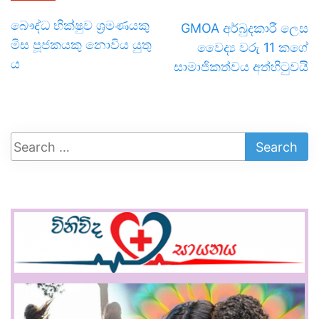
බෞද්ධ භික්ෂුව ශ්‍රමණයකු
GMOA අර්බුදකාරී ලෙස
මිස පූජකයකු නොවිය යුතු
වෛද්‍ය වරු 11 කගේ
ය
සාමාජිකත්වය අත්හිටුවයි