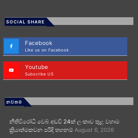
SOCIAL SHARE
Facebook
Like us on Facebook
Youtube
Subscribe US
නවතම
නීතිවිරෝධී වෙබ් අඩවි 24ක් ලංකාව තුළ වහාම
ක්‍රියාත්මකවන පරිදි තහනම්
August 6, 2026