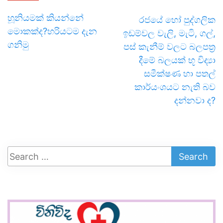
හූනියමක් කියන්නේ
රජයේ හෝ පුද්ගලික
මොකක්ද?හරියටම දැන
ඉඩම්වල වැලි, මැටි, ගල්,
ගනිමු
පස් කැනීම් වලට බලපත්‍ර
දීමේ බලයක් භූ විද්‍යා
සමීක්ෂණ හා පතල්
කාර්යංශයට නැති බව
දන්නවා ද?