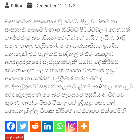
December 12, 2022
Editor
බුදුදහමෙන් පෝෂණය වූ මෙරට සීලාචාරකම හා
සංස්කෘති පසුබිම විනාශ කිරීමට පිටරටවල ඉගෙනගත්
හා ජීවත් වූ බව කියන පරංගින්ගේ නයිට් ලයිෆ්, රාත්‍රී
සමාජ ශාලා, කැසිනෝ, ගංජා සංස්කෘතියට ඉඩ දිය
නොහැකි බව මැල්කම් කාදිනල් රංජිත් කොළඹ
අගරදගුරුතුමෝ පැවසූහ.එවැනි මෝඩ දේ කිරීමට
ඉඩනොදෙන ලෙස තමන් සංඝයා වහන්සේ ප්‍රමුඛ
ආගමික නායකයින් ඉල්ලීමක් කරන බව ද
කාදිනල්තුමෝ සඳහන් කළහ.මැල්කම් කාදිනල් කොළඹ
අගරදගුරුතුමන් මේ බව පැවසුවේ පසුගිය දා මීගමුව,
කුරණ, ශාන්ත පීතර විද්‍යාලයේ ඉදිකළ තෙමහල්
ගොඩනැගිල්ල විවෘත කිරීමේ අවස්ථාවට එක්වෙමිනි.
කාලීන පුවත්