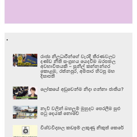
.
රාජ්‍ය නිලධාරීන්ගේ වැරදි තීරණවලට
දණ්ඩ නීති සංග්‍රහය යෙදවීම බරපතල
අවභාවිතයකි – සුනිල් කන්නන්ගර
කොළඹ, රත්නපුර, අම්පාර හිටපු මහ
දිසාපති
ලෝකයේ අඩුවෙන්ම නිදා ගන්නා ජාතිය?
නැව් වලින් බහලුම් මුහුදට පෙරලීම සුළු
පටු දෙයක් නොවේ
විශ්වවිද්‍යාල කඩඉම් ලකුණු නිකුත් කෙරේ