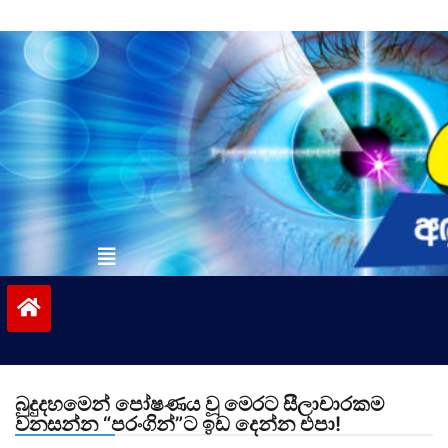
Skip
to
content
vinivida.lk
බුදුදහමෙන් පෝෂණය වූ මෙරට සීලාචාරකම
වනසන්න “පරංගින්”ට ඉඩ දෙන්න එපා!