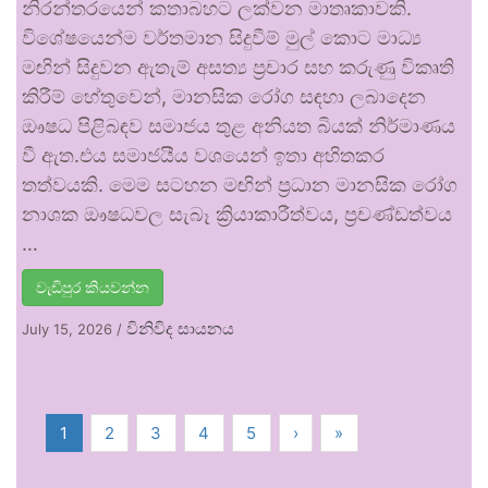
නිරන්තරයෙන් කතාබහට ලක්වන මාතෘකාවකි.
විශේෂයෙන්ම වර්තමාන සිදුවීම් මුල් කොට මාධ්‍ය
මඟින් සිදුවන ඇතැම් අසත්‍ය ප්‍රචාර සහ කරුණු විකෘති
කිරීම් හේතුවෙන්, මානසික රෝග සඳහා ලබාදෙන
ඖෂධ පිළිබඳව සමාජය තුළ අනියත බියක් නිර්මාණය
වී ඇත.එය සමාජයීය වශයෙන් ඉතා අහිතකර
තත්වයකි. මෙම සටහන මඟින් ප්‍රධාන මානසික රෝග
නාශක ඖෂධවල සැබෑ ක්‍රියාකාරීත්වය, ප්‍රචණ්ඩත්වය
…
වැඩිපුර කියවන්න
විනිවිද සායනය
July 15, 2026
/
1
2
3
4
5
›
»