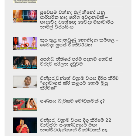
ප්‍රවේසම් වන්න; එල් නිනෝ යනු
පාරිසරික හෘද රෝග අවදානමකි –
හෘදවේද විශේෂඥ වෛද්‍ය මහාචාර්ය
නාමල් විජයසිංහ
කුස තුළ සැඟවුණු නොනිදන කම්හල –
වෛද්‍ය සුගත් විජේවර්ධන
අපරාධ නීතියේ පරම පදනම හෙවත්
වරදට සරිලන දඬුවම
විනිසුරුවන්ගේ විශ්‍රාම වයස දීර්ඝ කිරීම
“දොවාගත් කිරි කළයට ගොම මුසු
කිරීමක්”
ගණිතය බැරිකම මෝඩකමක් ද?
විනිසුරු විශ්‍රාම වයස දිගු කිරීමේ 22
ව්‍යවස්ථා සංශෝධනයට මහා
නාහිමිවරුන්ගෙන් විරෝධයක් නෑ