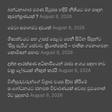
බන්ධනාගාර මරණ පිටුපස හදිසි නීතියට මග පාදන
කුමන්ත්‍රණයක් ?
August 8, 2026
මෙටා සමාගමට දඩයක්
August 8, 2026
ශිෂ්‍යත්වයට සහ උසස් පෙළට පෙනී සිටින සිසුන්ට
‘සිසු සැරිය’ සේවාව ක්‍රියාත්මකයි – ජාතික ගමනාගමන
කොමිෂන් සභාව
August 8, 2026
දත්ත ආරක්ෂණ අධිකාරියෙන් රාජ්‍ය අංශය සඳහා නව
චක්‍ර ලේඛයක් නිකුත් කරයි
August 8, 2026
විනිසුරුවරුන්ගේ විශ්‍රාම වයස දීර්ඝ කිරීමේ
සංශෝධනයට ජනමත විචාරණයක් අවශ්‍ය වුවහොත්
ඊට සූදානම්
August 8, 2026