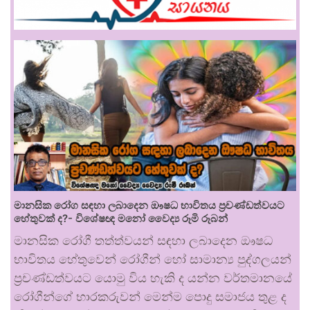
මානසික රෝග සඳහා ලබාදෙන ඖෂධ භාවිතය ප්‍රචණ්ඩත්වයට
හේතුවක් ද?- විශේෂඥ මනෝ වෛද්‍ය රූමි රූබන්
මානසික රෝගී තත්ත්වයන් සඳහා ලබාදෙන ඖෂධ
භාවිතය හේතුවෙන් රෝගීන් හෝ සාමාන්‍ය පුද්ගලයන්
ප්‍රචණ්ඩත්වයට යොමු විය හැකි ද යන්න වර්තමානයේ
රෝගීන්ගේ භාරකරුවන් මෙන්ම පොදු සමාජය තුළ ද