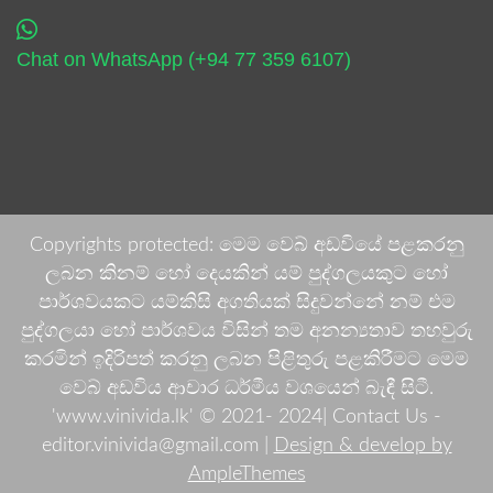
Chat on WhatsApp (+94 77 359 6107)
Copyrights protected: මෙම වෙබ් අඩවියේ පළකරනු
ලබන කිනම් හෝ දෙයකින් යම් පුද්ගලයකුට හෝ
පාර්ශවයකට යම්කිසි අගතියක් සිදුවන්නේ නම් එම
පුද්ගලයා හෝ පාර්ශවය විසින් තම අනන්‍යතාව තහවුරු
කරමින් ඉදිරිපත් කරනු ලබන පිළිතුරු පළකිරීමට මෙම
වෙබ් අඩවිය ආචාර ධර්මීය වශයෙන් බැඳී සිටී.
'www.vinivida.lk' © 2021- 2024| Contact Us -
editor.vinivida@gmail.com |
Design & develop by
AmpleThemes