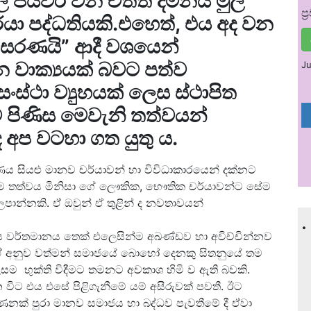
් පියවර වන චිත්ත දමනය මුල්
ප
යා පද්ධතියකි.එහෙත්, එය අද වන
් සරණයි” ආදී වශයෙන්
සන වාක්‍යයක් බවට පත්ව
Ju
ංස්ථා ව්‍යුහයක් ලෙස ස්ථාපිත
 පිණිස මෙවැනි තත්වයන්
අප වටහා ගත යුතු ය.
ෂණය සියළු මානව චර්යාවන් හා විවිධාකාරයෙන් දක්නට
.එම තත්වය මිනිසා ගේ ලෞකික, භෞතික චර්යාවන්ට සේම
ලපාන්නකි. ඒ ඔවුන් ඒ තුළින් ද නවතාවයන්
.
ගය වර්තමානය තෙක් එලෙසින්ම අඛණ්ඩව හා අවිච්චින්නව
. ඒ අනුව වත්මන් සමාජයේ බොහෝ දෙනකු සිතනුයේ තම
සම භුක්ති විදීමට තමනට අවකාශ හිමි ව ඇති බවකි.
ලන විට එය එසේ පිළිගැනීමේ යම් අසීරුවක් පවතී. ඊට
ණනක් පුරා මානව සමාජය හා බද්ධව පැවතීමේ දී ඒවා