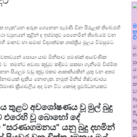
දර
ම
ත හැක”යන අරුත ගෙනෙන පැරණි චීන පිරුළක් තිබේ.එහි
භ
 ව්‍යුහයන් තුළින් ද ඉස්මතුව පෙනෙමින් තිබේ.මේ වන
ව
ි මානව හා සමාජ විද්‍යාත්මක ශාස්ත්‍රීය මූලය විමසුමට
ම
භ
නවතාවයන් සොයා යාම මිනිසාට පමණක් ආවේණික
ප
 ව තමන්ට අවශ්‍ය කූඩුව කදිමට සකසා ගැනීමේ විස්මිත
ය
 තනන සියලුම වඩු කූඩු එකම ආකෘතියකින් යුතු වන අතර
ම
පරිනාමයක් දැකිය නොහැක. නමුත් මිනිස් ශිෂ්ටාචාරය
ක
්මාණ ක්‍රියාවලිය අද වන විට කෙබඳු ප්‍රවර්ධනයකට
ව
ඇ
තිය තුළට අවශෝෂණය වූ මුල් බුදු
හ
ප
 එරෙහි වූ බොහෝ දේ
ඇ
ව “සරණාගමනය” යනු බුදු දහමින්
ත
ර