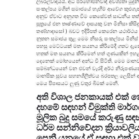
ලිබරල්වාදයයි. අධි පරිභෝජනවාදී අවශ්‍යතා මු
සංකල්පය මගින් සමාජයේ හැඟීම් ආවේග කුළුගැන්
අනුව ඒවාට අනුගත වීම කෙසේවත් සාධනීය තත්
සූත්‍රයේ එන තෘෂ්ණාවේ දාසයකු වන මිනිසා 
තණ්හාදාසෝ ) බවට ඉදිරිපත් කෙරෙන යථාර්ථය 
නූතන සමාජය තුළ මෙම නිසරු සංකල්පය මිනිස් 
පහසු මෙට්ටයක් මත සයනය කිරීමේදී ගතට දැ
හතක් මත සයනය කිරීමෙන් හත් ගුණයකින් ඉ
දෙනෙක් මෝහයෙන් අන්ධ වී සිටිති. මෙම මානව
සම්බන්ධයෙන් වන එවන් වැරදි අර්ථ නිරූපණයන් මත
මානසික සුවය සහනශීලීත්වය බරපතල ලෙසින් අහ
මෙය පිපාසයට ලුණු වතුර බීමක් මෙනි.
අති විශාල ජනකායක් එක් කොට
දහමේ සඳහන් විමුක්ති මාර්
මූලික බුදු සමයේ කරුණු ස
ධර්ම සන්නිවේදන ක්‍රියාවලි
පෙනී යනුයේ ඒ සඳහා එක් ව