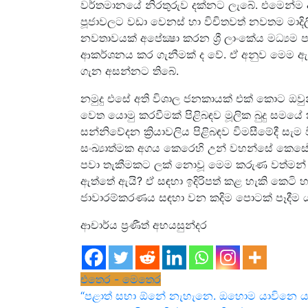
වර්තමානයේ නිරතුරුව දක්නට ලැබේ. එමෙන්ම අප බ
පූජාවලට වඩා වෙනස් හා විචිතවත් නවතම මාදිලිය
නවතාවයක් අපේක්‍ෂා කරන ශ්‍රී ලාංකේය මධ්‍යම
ආකර්ශනය කර ගැනීමක් ද වේ. ඒ අනුව මෙම ඇතැ
ගැන අසන්නට තිබේ.
නමුදු එසේ අති විශාල ජනකායක් එක් කොට ඔවුන් 
වෙත යොමු කරවීමක් පිළිබඳව මූලික බුදු සමය
සන්නිවේදන ක්‍රියාවලිය පිළිබඳව විමසීමේදී ස
සංඛ්‍යාත්මක අගය කෙරෙහි උන් වහන්සේ කෙසේ
පවා තැකීමකට ලක් නොවූ මෙම කරුණ වත්මන් ශ්‍රී
ඇත්තේ ඇයි? ඒ සඳහා ඉදිරිපත් කළ හැකි කෙටි හ
ජාවාරම්කරණය සඳහා වන කදිම පොටක් පෑදීම 
ආචාර්ය ප්‍රණීත් අභයසුන්දර
එතෙර - මෙතෙර
Post
“පළාත් සභා ඕනේ නැහැනෙ. ඔහොම යාවිනෙ යන