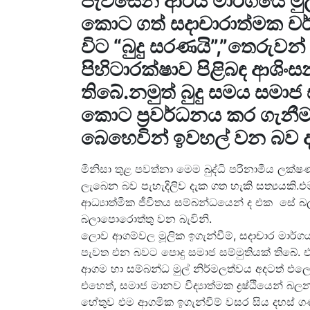
පැවසෙන ආර්ය මාර්ගයේ මුල
කොට ගත් සදාචාරාත්මක චර්
විට “බුදු සරණයි”,”තෙරුවන
පිහිටාරක්ෂාව පිළිබඳ ආශිං
තිබේ.නමුත් බුදු සමය සමාජ ස
කොට ප්‍රවර්ධනය කර ගැනීම
බෙහෙවින් ඉවහල් වන බව ද 
මිනිසා තුළ පවත්නා මෙම බුද්ධි පරිනාමීය ලක්
ලැබෙන බව පැහැදිලිව දැක ගත හැකි සත්‍යයකි
ආධ්‍යාත්මික ජීවිතය සම්බන්ධයෙන් ද එක සේ බ
බලාපොරොත්තු වන බැවිනි.
ලොව ආගම්වල මූලික ඉගැන්වීම්, සදාචාර මාර්
පැවත එන බවට පොදු සමාජ සම්මුතියක් තිබේ
ආගම හා සම්බන්ධ මුල් නිර්මලත්වය අදටත් එලෙ
එහෙත්, සමාජ මානව විද්‍යාත්මක ද්‍රෂ්ඨියෙන් බ
හේතුව එම ආගමික ඉගැන්වීම් වසර සිය දහස් ග