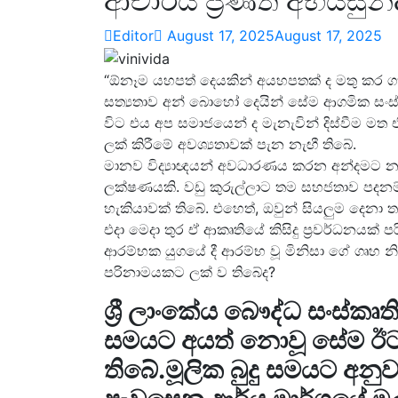
ආචාර්ය ප්‍රණීත් අභයසුන්
Editor
August 17, 2025
August 17, 2025
“ඕනෑම යහපත් දෙයකින් අයහපතක් ද මතු කර ග
සත්‍යතාව අන් බොහෝ දෙයින් සේම ආගමික සංස්ථා
විට එය අප සමාජයෙන් ද මැනැවින් දිස්වීම මත එහ
ලක් කිරීමේ අවශ්‍යතාවක් පැන නැඟී තිබේ.
මානව විද්‍යාඥයන් අවධාරණය කරන අන්දමට 
ලක්ෂණයකි. වඩු කුරුල්ලාට තම සහජතාව පදනම්
හැකියාවක් තිබේ. එහෙත්, ඔවුන් සියලුම දෙනා
එදා මෙදා තුර ඒ ආකෘතියේ කිසිදු ප්‍රවර්ධනයක් 
ආරම්භක යුගයේ දී ආරම්භ වූ මිනිසා ගේ ගෘහ නිර
පරිනාමයකට ලක් ව තිබේද?
ශ්‍රී ලාංකේය බෞද්ධ සංස්කෘ
සමයට අයත් නොවූ සේම ඊට
තිබේ.මූලික බුදු සමයට අනු