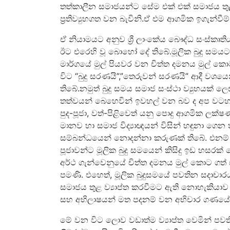
තත්කාලීන සමාජයන්ට සේම එක් එක් සමාජය තු
ප්‍රතිව්‍යුහගත වන බැවිනි.ඒ එම ආගමික ඉගැන්වී
ඒ නියාමයට අනුව ශ්‍රී ලාංකේය බෞද්ධ සංස්කෘ
ඊට එරෙහි වූ බොහෝ දේ තිබේ.මූලික බුදු සමය
මාර්ගයේ මුල් පියවර වන චිත්ත දමනය මුල් කො
විට “බුදු සරණයි”,”තෙරුවන් සරණයි” ආදී වශයෙන
තිබේ.නමුත් බුදු සමය සමාජ සංස්ථා ව්‍යුහයක් 
තත්වයන් බෙහෙවින් ඉවහල් වන බව ද අප වටහා
පුද-පූජා, වත්-පිළිවෙත් යනු පොදු ආගමික ලක්ෂණ
මානව හා සමාජ විද්‍යාඥයන් විසින් හඳුනා ග
සම්බන්ධයෙන් නොදන්නා කරුණක් තිබේ. එනම් 
පූජාවන්ට මූලික බුදු සමයෙන් කිසිදු ඉඩ හසරක්
අර්ථ ගැන්වෙනුයේ චිත්ත දමනය මුල් කොට ගත්
පමණි. එහෙත්, මූලික බුදුසමයේ පවතින සදාචාර
සමාජය තුළ ව්‍යාප්ත කරවීමට ඇති නොහැකියාව 
සහ අභිලාෂයන් මත පදනම් වන අභිචාර ගණයේ පූජා
මේ වන විට ලොව වඩාත්ම ව්‍යාප්ත වෙමින් ප