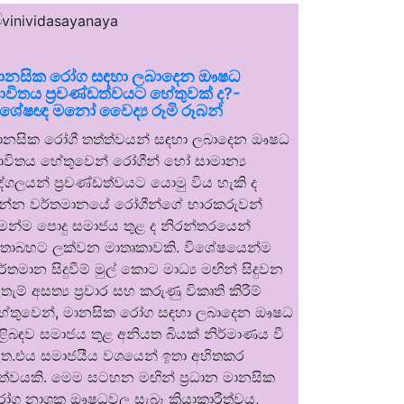
ානසික රෝග සඳහා ලබාදෙන ඖෂධ
ාවිතය ප්‍රචණ්ඩත්වයට හේතුවක් ද?-
ිශේෂඥ මනෝ වෛද්‍ය රූමි රූබන්
ානසික රෝගී තත්ත්වයන් සඳහා ලබාදෙන ඖෂධ
ාවිතය හේතුවෙන් රෝගීන් හෝ සාමාන්‍ය
ුද්ගලයන් ප්‍රචණ්ඩත්වයට යොමු විය හැකි ද
න්න වර්තමානයේ රෝගීන්ගේ භාරකරුවන්
ෙන්ම පොදු සමාජය තුළ ද නිරන්තරයෙන්
තාබහට ලක්වන මාතෘකාවකි. විශේෂයෙන්ම
ර්තමාන සිදුවීම් මුල් කොට මාධ්‍ය මඟින් සිදුවන
තැම් අසත්‍ය ප්‍රචාර සහ කරුණු විකෘති කිරීම්
ේතුවෙන්, මානසික රෝග සඳහා ලබාදෙන ඖෂධ
ිළිබඳව සමාජය තුළ අනියත බියක් නිර්මාණය වී
ත.එය සමාජයීය වශයෙන් ඉතා අහිතකර
ත්වයකි. මෙම සටහන මඟින් ප්‍රධාන මානසික
ෝග නාශක ඖෂධවල සැබෑ ක්‍රියාකාරීත්වය,