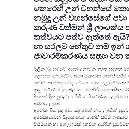
කෙරෙහි උන් වහන්සේ කෙසේ
නමුදු උන් වහන්සේගේ පව
කරුණ වත්මන් ශ්‍රී ලාංකේය ජන
තත්වයට පත්ව ඇත්තේ ඇයි? 
හා සරලම හේතුව නම් ඉන් ගන
ජාවාරම්කරණය සඳහා වන කද
මූලික බුදු සමයට අයත් නොවන ඉහත සඳහන් අභි
ලෞකික අභිවෘද්ධිය තකා සිදුකරන ශාන්ති කර
සමාජ හා මානව විද්‍යා විෂය පථය තුළ මේවා න
ආයු, වර්ණ, සැප, බල යන චතුර්විධ ලෞකික සම
දිනෙන් දින පුළුල් හා විවිධාංගීකරණයට ලක් 
දක්නට ලැබේ.
අනේක විධ පුද පූජා යනුවෙන් නම් ලබමින් ප්‍
අපේක්‍ෂාවෙන් සිදුකෙරෙන ශාන්ති කර්ම ගණයට 
විස්මයක් හා අහ්ලාදයක් දනවන අයුරින් ප්‍ර