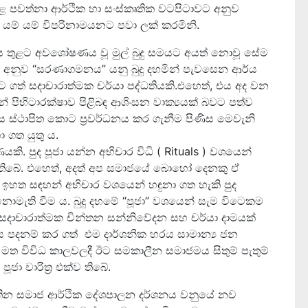
ළ පවත්නා ආර්ථික හා සංස්කෘතික වටපිටාවට අනුව
ම් යම් යම් විපරිනාමයනට පවා ලක් කරමිනි.
තිය තුළට අවශෝෂණය වූ මුල් බුදු සමයට අයත් නොවූ සේම
ට අනුව “සරණාගමනය” යනු බුදු දහමින් පැවසෙන ආර්ය
ට ගත් සදාචාරාත්මක චර්යා පද්ධතියකි.එහෙත්, එය අද වන
් පිහිටාරක්ෂාව පිළිබඳ ආශිංසන වාක්‍යයක් බවට පත්ව
ලෙස ස්ථාපිත කොට ප්‍රවර්ධනය කර ගැනීම පිණිස මෙවැනි
 ගත යුතු ය.
යකි. පුද පූජා යන්න අභිචාර විධි ( Rituals ) වශයෙන්
ෙන තිබේ. එහෙත්, අදත් අප සමාජයේ බොහෝ දෙනකු ඒ
ඉහත සඳහන් අභිචාර වශයෙන් හඳුනා ගත හැකි පුද
 නොමැති වීම ය. බුදු දහමේ “පූජා” වශයෙන් සැම විටෙකම
 සදාචාරාත්මක චින්තන සන්නිවේදන සහ චර්යා දාමයක්
ය පදනම් කර ගත් එම දාර්ශනික හරය සාමාන්‍ය ජන
මත විවිධ කාලවලදී ඊට සමකාලීන සමාජමය සිතුම් පැතුම්
 චාරිත්‍ර එක්ව තිබේ.
වතින සමාජ ආර්ථික දේශපාලන දර්ශනය වනුයේ නව