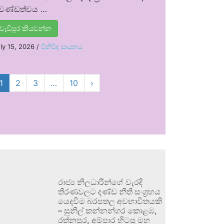
්‍රචණ්ඩත්වය …
වැඩිපුර කියවන්න
ly 15, 2026
/
විනිවිද සායනය
1
2
3
…
10
›
රාජ්‍ය නිලධාරීන්ගේ වැරදි
තීරණවලට දණ්ඩ නීති සංග්‍රහය
යෙදවීම බරපතල අවභාවිතයකි
– සුනිල් කන්නන්ගර කොළඹ,
රත්නපුර, අම්පාර හිටපු මහ