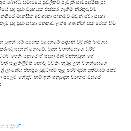
ෞද්ධ සමාජයේ ප්‍රචලිතව පැවැති සාම්ප්‍රදායික පුද
ේ පුද පූජා ව්‍යුහයක් එක්කර ගැනීම නිරතුරුවම
 පන්තියේ මානසික අවශ්‍යතා පදනම්ව ඔවුන් ඒවා සඳහා
ම් පුද පූජා සඳහා ජනතාව ලක්ෂ ගණනින් එක් රොක් වීම්
ගෙන් යම් පිරිසක් බුදු දහමේ සඳහන් විමුක්ති මාර්ගය
ේ කරුණු සඳහන් නොවේ. බුදුන් වහන්සේගේ ධර්ම
ැම විටම පෙනී යනුයේ ඒ සඳහා එක් වන්නවුන් ගේ
වත් සැලකිලිමත් නොවූ බවකි. නමුදු උන් වහන්සේගේ
 ලාංකේය ජනප්‍රිය බුද්ධාගම තුළ පරමාදර්ශී තත්වයට පත්ව
ා සරලම හේතුව නම් ඉන් ගනුදෙනු ව්‍යාපාර ඔස්සේ
ය.
 විදිහට”