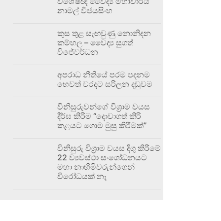
විශේෂඥ වෛද්‍ය මහාචාර්ය
නාමල් විජයසිංහ
කුස තුළ සැඟවුණු නොනිදන
කම්හල – වෛද්‍ය සුගත්
විජේවර්ධන
අපරාධ නීතියේ පරම පදනම
හෙවත් වරදට සරිලන දඬුවම
විනිසුරුවන්ගේ විශ්‍රාම වයස
දීර්ඝ කිරීම “දොවාගත් කිරි
කළයට ගොම මුසු කිරීමක්”
විනිසුරු විශ්‍රාම වයස දිගු කිරීමේ
22 ව්‍යවස්ථා සංශෝධනයට
මහා නාහිමිවරුන්ගෙන්
විරෝධයක් නෑ