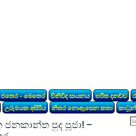
එතෙර - මෙතෙර
විනිවිද සායනය
හරිත දනව්ව
උරුමයක අසිරිය
නිතර නොඇසෙන කතා
කාටූන්
Se
ජනකාන්ත පුද පූජා! –
for