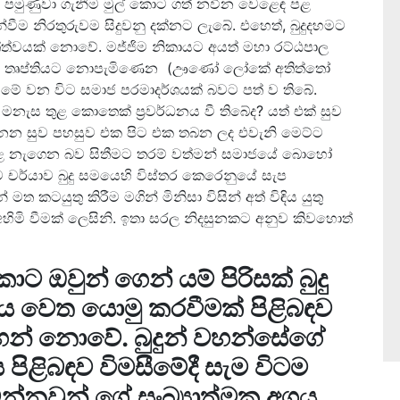
දුන් පමුණුවා ගැනීම මුල් කොට ගත් නවීන වෙළෙඳ පළ
වීම නිරතුරුවම සිදුවනු දක්නට ලැබේ. එහෙත්, බුදුදහමට
ත්වයක් නොවේ. මජ්ජිම නිකායට අයත් මහා රට්ඨපාල
කිසිදු තෘප්තියට නොපැමිණෙන (ඌණෝ ලෝකේ අතිත්තෝ
මේ වන විට සමාජ පරමාදර්ශයක් බවට පත් ව තිබේ.
මනැස තුළ කොතෙක් ප්‍රවර්ධනය වී තිබේද? යත් එක් සුව
නෙන සුව පහසුව එක පිට එක තබන ලද එවැනි මෙට්ට
හළ නැගෙන බව සිතීමට තරම් වත්මන් සමාජයේ බොහෝ
 චර්යාව බුදු සමයෙහි විස්තර කෙරෙනුයේ සැප
 කටයුතු කිරීම මගින් මිනිසා විසින් අත් විඳිය යුතු
ිමි වීමක් ලෙසිනි. ඉතා සරල නිදසුනකට අනුව කිවහොත්
 ඔවුන් ගෙන් යම් පිරිසක් බුදු
ගය වෙත යොමු කරවීමක් පිළිබඳව
ඳහන් නොවේ. බුදුන් වහන්සේගේ
ය පිළිබඳව විමසීමේදී සැම විටම
න්නවුන් ගේ සංඛ්‍යාත්මක අගය