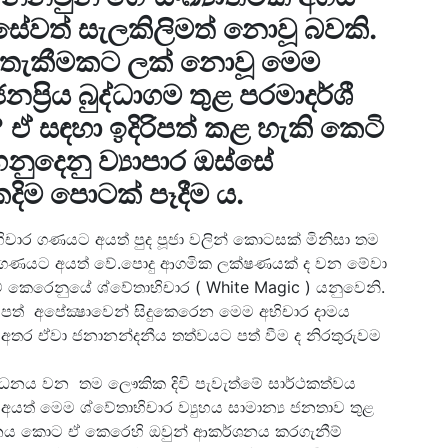
වත් සැලකිලිමත් නොවූ බවකි.
ා තැකීමකට ලක් නොවූ මෙම
ප්‍රිය බුද්ධාගම තුළ පරමාදර්ශී
ඒ සඳහා ඉදිරිපත් කළ හැකි කෙටි
ුදෙනු ව්‍යාපාර ඔස්සේ
ිම පොටක් පෑදීම ය.
චාර ගණයට අයත් පුද පූජා වලින් කොටසක් මිනිසා තම
්ම ගණයට අයත් වේ.පොදු ආගමික ලක්ෂණයක් ද වන මේවා
ම් කෙරෙනුයේ ශ්වේතාභිචාර ( White Magic ) යනුවෙනි.
්පත් අපේක්‍ෂාවෙන් සිදුකෙරෙන මෙම අභිචාර දාමය
වන අතර ඒවා ජනානන්දනීය තත්වයට පත් වීම ද නිරතුරුවම
රවර්ධනය වන තම ලෞකික දිවි පැවැත්මේ සාර්ථකත්වය
අයත් මෙම ශ්වේතාභිචාර ව්‍යුහය සාමාන්‍ය ජනතාව තුළ
වර්ධනය කොට ඒ කෙරෙහි ඔවුන් ආකර්ශනය කරගැනීම්