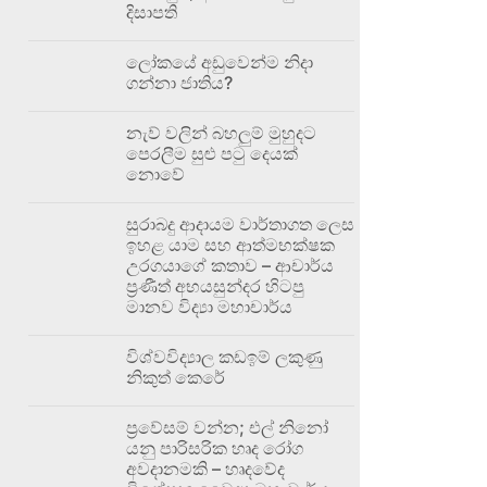
දිසාපති
ලෝකයේ අඩුවෙන්ම නිදා
ගන්නා ජාතිය?
නැව් වලින් බහලුම් මුහුදට
පෙරලීම සුළු පටු දෙයක්
නොවේ
සුරාබදු ආදායම වාර්තාගත ලෙස
ඉහළ යාම සහ ආත්මභක්ෂක
උරගයාගේ කතාව – ආචාර්ය
ප්‍රණීත් අභයසුන්දර හිටපු
මානව විද්‍යා මහාචාර්ය
විශ්වවිද්‍යාල කඩඉම් ලකුණු
නිකුත් කෙරේ
ප්‍රවේසම් වන්න; එල් නිනෝ
යනු පාරිසරික හෘද රෝග
අවදානමකි – හෘදවේද