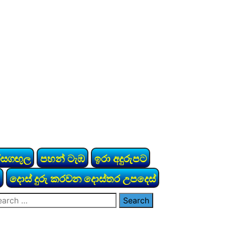
රසගඟුල
පහන් ටැඹ
ඉරා අදුරුපට
දොස් දුරු කරවන දොස්තර උපදෙස්
arch
: