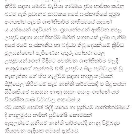
කිරීම සඳහා මෙරට වැසියා ශාඛමය ද්‍රව්‍ය භාවිතා කරන
බවට ඇති ප්‍රධානම සාධකය අපේ සංස්කෘතියේ ප්‍රමුඛ
අංගයක්ව පැවති ශාන්තිකර්ම සාහිත්‍යයේ සඳහන්
ය.යක්ෂයන් දෙවියන් හා ග්‍රහයන්ගෙන් ඇතිවන අපල
උපද්‍රව සඳහා ශාන්තිකර්ම මගින් සහනයක් ලබා ගැනීම
අපේ රටේ සංස්කෘතිය හා බද්ධව තිබූ දෙයකි.මේ ත්‍රිවිධ
මූලයන්ගෙන් පැමිණෙන අතුරු අන්තරා අපල
උපද්‍රවයන්ගෙන් මිදීමට පවත්වන ශාන්තිකර්ම වලදී
.ආතුරයාගේ නැත්නම් එකී උපද්‍රවය බල පෑමට ලක් වූ
තැනැත්තා ගේ හිස ගැල්වීම සඳහා නානු තැටියක්
පිළියෙල කිරීම මේ සෑම ශාන්ති කර්මයකදී ම සිදු කරන
සිරිතකි.මේ සකසන නානු සඳහා යොදා ගන්නේ යම්
විශේෂිත ශාඛ වර්ගවල කොටස්‍ ය
රට යකුම හෙවත් රිද්දි යාගය හා සූනියම් ශාන්තිකර්මයේ
දී නානුමුරය නමින් සුවිශේෂී කොටසක්
ඇතුලත්වේ.සූනියම් ශාන්ති කර්මයේදී නානු පිළිබඳව
කියවෙන පැදියක මෙසේ දැක්වේ.