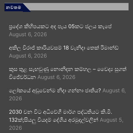
නවතම
ප්‍රදේශ කිහිපයකට අද පැය 05කට ජලය කැපේ
August 6, 2026
අකිල විරාජ් කාරියවසම් 18 වැනිදා තෙක් රිමාන්ඩ්
August 6, 2026
කුස තුළ සැඟවුණු නොනිදන කම්හල – වෛද්‍ය සුගත්
විජේවර්ධන
August 6, 2026
ලෝකයේ අඩුවෙන්ම නිදා ගන්නා ජාතිය?
August 6,
2026
2030 වන විට අධිවේගී මාර්ග පද්ධතියට කි.මී.
132ක්;සියලු වියදම් දේශීය අරමුදල්වලින්
August 5,
2026