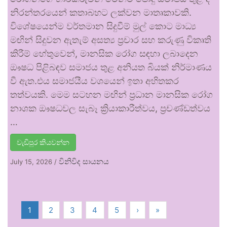
නිරන්තරයෙන් කතාබහට ලක්වන මාතෘකාවකි.
විශේෂයෙන්ම වර්තමාන සිදුවීම් මුල් කොට මාධ්‍ය
මඟින් සිදුවන ඇතැම් අසත්‍ය ප්‍රචාර සහ කරුණු විකෘති
කිරීම් හේතුවෙන්, මානසික රෝග සඳහා ලබාදෙන
ඖෂධ පිළිබඳව සමාජය තුළ අනියත බියක් නිර්මාණය
වී ඇත.එය සමාජයීය වශයෙන් ඉතා අහිතකර
තත්වයකි. මෙම සටහන මඟින් ප්‍රධාන මානසික රෝග
නාශක ඖෂධවල සැබෑ ක්‍රියාකාරීත්වය, ප්‍රචණ්ඩත්වය
…
වැඩිපුර කියවන්න
විනිවිද සායනය
July 15, 2026
/
1
2
3
4
5
›
»