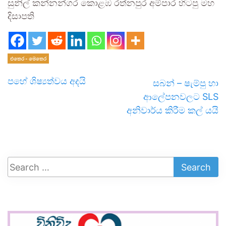
සුනිල් කන්නන්ගර කොළඹ රත්නපුර අම්පාර හිටපු මහ
දිසාපති
එතෙර - මෙතෙර
පහේ ශිෂ්‍යත්වය අදයි
සබන් – ෂැම්පු හා
ආලේපනවලට SLS
අනිවාර්ය කිරීම කල් යයි