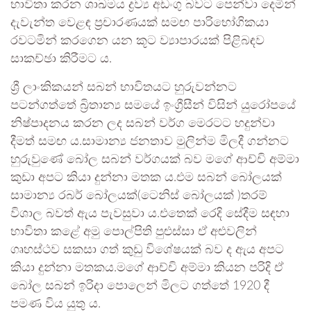
භාවිතා කරන ශාඛමය ද්‍රව්‍ය අඩංගු බවට පෙන්වා දෙමින්
දැවැන්ත වෙළඳ ප්‍රචාරණයක් සමඟ පාරිභෝගිකයා
රවටමින් කරගෙන යන කූට ව්‍යාපාරයක් පිළිබඳව
සාකච්ඡා කිරීමට ය.
ශ්‍රී ලාංකිකයන් සබන් භාවිතයට හුරුවන්නට
පටන්ගත්තේ බ්‍රිතාන්‍ය සමයේ ඉංග්‍රීසීන් විසින් යුරෝපයේ
නිෂ්පාදනය කරන ලද සබන් වර්ග මෙරටට හදුන්වා
දීමත් සමඟ ය.සාමාන්‍ය ජනතාව මුලින්ම මිලදී ගන්නට
හුරුවුණේ බෝල සබන් වර්ගයක් බව මගේ ආච්චි අම්මා
කුඩා අපට කියා දුන්නා මතක ය.එම සබන් බෝලයක්
සාමාන්‍ය රබර් බෝලයක්(ටෙනිස් බෝලයක් )තරම්
විශාල බවත් ඇය පැවසුවා ය.එතෙක් රෙදි සේදීම සඳහා
භාවිතා කළේ අමු පොල්පිති පුළුස්සා ඒ අළුවලින්
ගෘහස්ථව සකසා ගත් කුඩු විශේෂයක් බව ද ඇය අපට
කියා දුන්නා මතකය.මගේ ආච්චි අම්මා කියන පරිදි ඒ
බෝල සබන් ඉරිදා පොලෙන් මිලට ගත්තේ 1920 දී
පමණ විය යුතු ය.