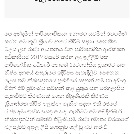
මේ අන්දමින් පාරිභොගිකයා නොමග යවමින් රවටමින්
කරන මේ කූට ක්‍රියාව නතර කිරීම සඳහා නෛතික
බලය ලත් රාජ්‍ය ආයතනය වන පාරිභෝගික ආරක්ෂන
අධිකාරියට 2019 වසරේ කරන ලද ඉල්ලීම් මත
පාරිභෝගික අධිකාරි පනතේ 12වගන්තිය ප්‍රකාරව තම
නිෂ්පාදනයේ ඇසුරුමේ ඉදිරිපස පැහැදිලිව පෙනෙන
ලෙස තම නිෂ්පාදනයේ ප්‍රමිතියේ සඳහන් නම හා අඩංගු
ටීඑෆ් එම් ප්‍රමාණය සටහන් කළ යුතුය යන රෙගුලාසිය
පැනවීමට තීරණයක් ගෙන තිබුණි.එකී තීරණය
ක්‍රියාත්මක කිරීම වලක්වා ගැනීම සඳහා එකී රජයේ
රාජ්‍ය අමාත්‍යවරයෙකු යොදා ගැනීමට මේ බේදින්බාර්
නිෂ්පාදකයින් සමත්ව තිබුණි.එම රාජ්‍ය අමාත්‍ය වරයාගේ
බලපෑමට අදාල ලිපි ගොනුව ගල් වූ බව ආරංචි