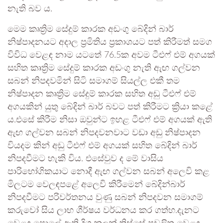
නැති බව ය.
මෙම කෘත්‍රිම සේදුම් කාරක අඩංගු බේදින් බාර්
නිෂ්පාදනයට අදාල ප්‍රමිතිය ප්‍රකාශයට පත් කිරීමත් සමග
විවිධ වෙළඳ නාම යටතේ 76.5ක අවම ටීඑෆ් එම් අගයක්
සහිත කෘත්‍රිම සේදුම් කාරක අඩංගු නැති ඇඟ ගල්වන
සබන් නිපදවමින් සිටි සමාගම් සියල්ල එකී තම
නිෂ්පාදන කෘත්‍රිම සේදුම් කාරක සහිත අඩු ටීඑෆ් එම්
අගයකින් යුතු බේදින් බාර් බවට පත් කිරීමට ක්‍රියා කළේ
ය.එසේ කිරීම නිසා ඔවුන්ට ඉහළ ටීඑෆ් එම් අගයක් ඇති
ඇඟ ගල්වන සබන් නිපදවනවාට වඩා අඩු නිෂ්පාදන
වියදම කින් අඩු ටීඑෆ් එම් අගයක් සහිත බේදින් බාර්
නිපදවීමට හැකි විය. එසේවුව ද මේ වාසිය
පාරිභෝගිකයාට නොදී ඇඟ ගල්වන සබන් අලෙවි කළ
මිලටම වෙලඳපළේ අලෙවි කිරීමෙන් බේදින්බාර්
නිපදවීමට පරිවර්තනය වුණු සබන් නිපදවන සමාගම්
කරුවෝ සිය ලාභ ශීර්ෂය වර්ධනය කර ගත්හ.දැනට