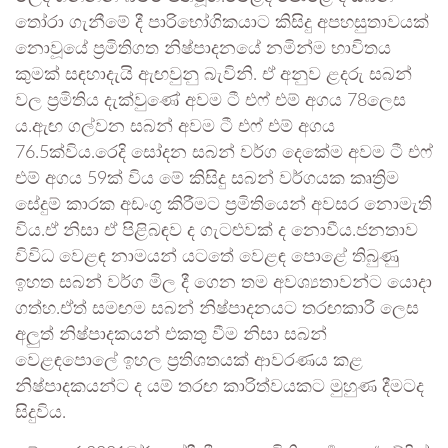
තෝරා ගැනීමේ දී පාරිභෝගිකයාට කිසිදු අපහසුතාවයක්
නොවූයේ ප්‍රමිතිගත නිෂ්පාදනයේ නමින්ම භාවිතය
කුමක් සඳහාදැයි ඇඟවුනු බැවිනි. ඒ අනුව ළදරු සබන්
වල ප්‍රමිතිය දැක්වුණේ අවම ටී එෆ් එම් අගය 78ලෙස
ය.ඇඟ ගල්වන සබන් අවම ටී එෆ් එම් අගය
76.5ක්විය.රෙදි සෝදන සබන් වර්ග දෙකේම අවම ටී එෆ්
එම් අගය 59ක් විය මේ කිසිදු සබන් වර්ගයක කෘත්‍රිම
සේදුම් කාරක අඩංගු කිරීමට ප්‍රමිතියෙන් අවසර නොමැති
විය.ඒ නිසා ඒ පිළිබඳව ද ගැටළුවක් ද නොවීය.ජනතාව
විවිධ වෙළඳ නාමයන් යටතේ වෙළඳ පොළේ තිබුණු
ඉහත සබන් වර්ග මිල දී ගෙන තම අවශ්‍යතාවන්ට යොදා
ගත්හ.ඒත් සමඟම සබන් නිෂ්පාදනයට තරඟකාරී ලෙස
අලුත් නිෂ්පාදකයන් එකතු වීම නිසා සබන්
වෙළඳපොලේ ඉහල ප්‍රතිශතයක් ආවරණය කළ
නිෂ්පාදකයන්ට ද යම්‍ තරඟ කාරිත්වයකට මුහුණ දීමටද
සිදුවිය.