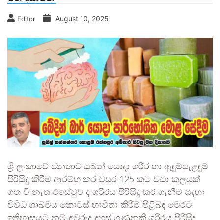
August 10, 2025
Editor
ශ්‍රී ලංකාවේ ජනතාව සබන් යොදා ශරීර හා ඇඳුම්පැළඳුම්
පිරිසිදු කිරීම ආරම්භ කර වසර 125 කට වඩා කලයක්
ගත වී නැත එසේවුව ද ශරීරය පිරිසිදු කර ගැනීම සඳහා
විවිධ ශාඛමය කොටස් භාවිතා කිරීම පිළිබඳ මෙරට
ඉතිහාසයට නම් අවුරුදු දහස් ගණනකි.ශරීරය පිරිසිදු