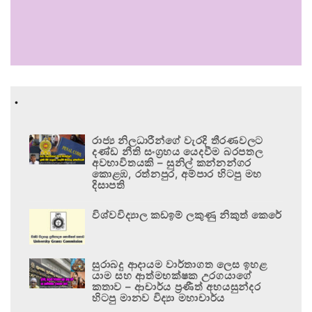
.
රාජ්‍ය නිලධාරීන්ගේ වැරදි තීරණවලට
දණ්ඩ නීති සංග්‍රහය යෙදවීම බරපතල
අවභාවිතයකි – සුනිල් කන්නන්ගර
කොළඹ, රත්නපුර, අම්පාර හිටපු මහ
දිසාපති
විශ්වවිද්‍යාල කඩඉම් ලකුණු නිකුත් කෙරේ
සුරාබදු ආදායම වාර්තාගත ලෙස ඉහළ
යාම සහ ආත්මභක්ෂක උරගයාගේ
කතාව – ආචාර්ය ප්‍රණීත් අභයසුන්දර
හිටපු මානව විද්‍යා මහාචාර්ය