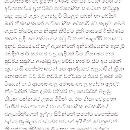
ය.වර්තමාන වෙළඳ හා වාණිජ අමාත්‍ය වරයා වෙත මේ
අවශ්‍යතාවය දැන්වීමට පාරිභෝගික සංවිධාන කටයුතු
කළ පසු ඒ ගැන උනන්දු වී සියලුම සබන් හා බේදින්
බාර් නිෂ්පාදකයන් පාරිභෝගික අධිකාරියට කැඳවා මෙම
ගැසට් නිවේදනය නිකුත් කිරීමට ජුනි මාසයේ දී තීරණය
කරන ලදී. මේ දක්වා එය ඉටු වී නැත.”බාලගිරි න්‍යාය”ට
අනුව එයමෙසේ කල් ඇදෙන්නේ අනිවාර්යෙන්ම ඇතැම්
බේදින් බාර් සමාගම් වල මැදිහත් වීම නිසා බව නම්
ෂුවර්ය.පසුගිය ආණ්ඩු වල මේවා භාර ව සිටි අය මෙන්
කූට වාසි අපේක්ෂාවෙන් මේ ආණ්ඩුවේ බලධාරීන් ක්‍රියා
නොකරන බව මට තවමත් විශ්වාස ය.එසේ වුණත් මේ
විෂයන් භාර ආයතනවල අමාත්‍යංශවල ඉන්නා ඇතැම්
නිලධාරීන් “ඕක දැම්ම හදිස්සි නෑ පොඩ්ඩක් බලමු’
කියන පන්නයේ උභය ජීවීන්‍ ය. එම නිසා වෙළඳ හා
වාණිජ අමාත්‍යංශයේ හා පාරිභෝගික අධිකාරියේ
බලධාරින්ගෙන් ඉල්ලා සිටින්නේ තමන්ට නෛතිකව
පැවරුණු බලය රටේ ජනතවගේ අයිතීන් වෙනුවෙන්
ක්‍රියාත්මක කිරීමට මැලි නොවන ලෙසට ය.රාජ්‍ය