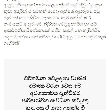
ඇසුරුමේ සඳහන් කරන ලෙස නියම කර තිබුණ ද ඉතා
කුඩා අකුරින් ඒ සටහන් යොදා ඇත්තේ ඇසුරුමේ පටු
පැත්තේ යටට සිටින ලෙසට ය. සෑම බේදින් බාර්
කැටයකම ඇසුරු මේ ඉදිරිපස වෙළඳ නාමය හා යම්
ආකර්ශනිය විශේෂනයක් සහිත සබන් යන හැඳින්වීම
සඳහන්‍ ය.එය අපේ ගම්බද වහරට අනුව “කොළේ වහලා
ගැහීමකි”
වර්තමාන වෙළඳ හා වාණිජ
අමාත්‍ය වරයා වෙත මේ
අවශ්‍යතාවය දැන්වීමට
පාරිභෝගික සංවිධාන කටයුතු
කළ පසු ඒ ගැන උනන්දු වී