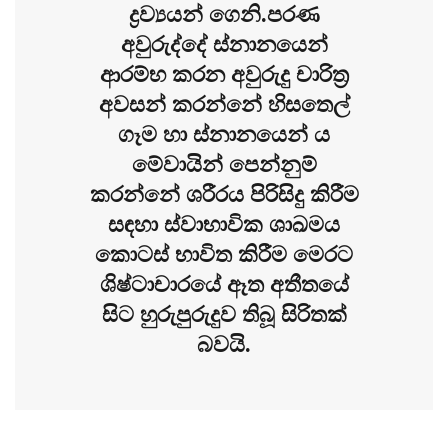
ද්‍රව්‍යයන් ගෙනි.පරණ
අවුරුද්දේ ස්නානයෙන්
ආරම්භ කරන අවුරුදු චාරිත්‍ර
අවසන් කරන්නේ හිසතෙල්
ගෑම හා ස්නානයෙන් ය
මේවායින් පෙන්නුම්
කරන්නේ ශරීරය පිරිසිදු කිරීම
සඳහා ස්වාභාවික ශාඛමය
කොටස් භාවිත කිරීම මෙරට
ශිෂ්ටාචාරයේ ඈත අතීතයේ
සිට හුරුපුරුදුව තිබූ සිරිතක්
බවයි.