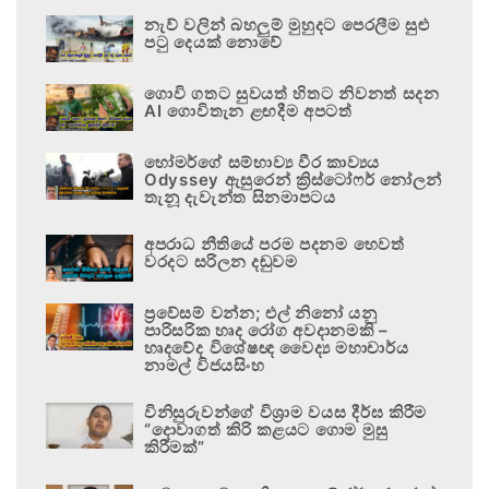
නැව් වලින් බහලුම් මුහුදට පෙරලීම සුළු
පටු දෙයක් නොවේ
ගොවි ගතට සුවයත් හිතට නිවනත් සදන
AI ගොවිතැන ළඟදීම අපටත්
හෝමර්ගේ සම්භාව්‍ය වීර කාව්‍යය
Odyssey ඇසුරෙන් ක්‍රිස්ටෝෆර් නෝලන්
තැනූ දැවැන්ත සිනමාපටය
අපරාධ නීතියේ පරම පදනම හෙවත්
වරදට සරිලන දඬුවම
ප්‍රවේසම් වන්න; එල් නිනෝ යනු
පාරිසරික හෘද රෝග අවදානමකි –
හෘදවේද විශේෂඥ වෛද්‍ය මහාචාර්ය
නාමල් විජයසිංහ
විනිසුරුවන්ගේ විශ්‍රාම වයස දීර්ඝ කිරීම
“දොවාගත් කිරි කළයට ගොම මුසු
කිරීමක්”