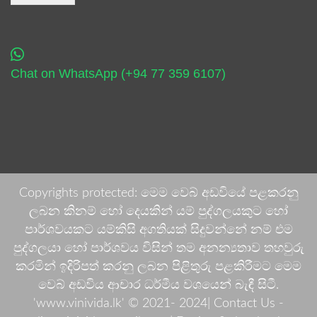
Chat on WhatsApp (+94 77 359 6107)
Copyrights protected: මෙම වෙබ් අඩවියේ පළකරනු
ලබන කිනම් හෝ දෙයකින් යම් පුද්ගලයකුට හෝ
පාර්ශවයකට යම්කිසි අගතියක් සිදුවන්නේ නම් එම
පුද්ගලයා හෝ පාර්ශවය විසින් තම අනන්‍යතාව තහවුරු
කරමින් ඉදිරිපත් කරනු ලබන පිළිතුරු පළකිරීමට මෙම
වෙබ් අඩවිය ආචාර ධර්මීය වශයෙන් බැඳී සිටී.
'www.vinivida.lk' © 2021- 2024| Contact Us -