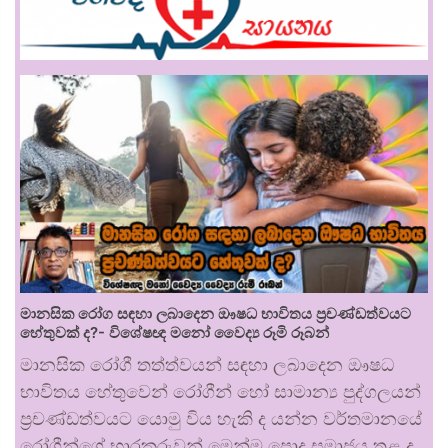
මානසික රෝග සඳහා ලබාදෙන ඖෂධ භාවිතය ප්‍රචණ්ඩත්වයට
හේතුවක් ද?- විශේෂඥ මනෝ වෛද්‍ය රූමි රූබන්
මානසික රෝගී තත්ත්වයන් සඳහා ලබාදෙන ඖෂධ
භාවිතය හේතුවෙන් රෝගීන් හෝ සාමාන්‍ය පුද්ගලයන්
ප්‍රචණ්ඩත්වයට යොමු විය හැකි ද යන්න වර්තමානයේ
රෝගීන්ගේ භාරකරුවන් මෙන්ම පොදු සමාජය තුළ ද