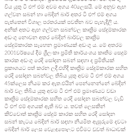
විය යුතු ටී එෆ් එම් අවම අගය 40ලෙසයි. මේ අනුව ඇඟ
ගල්වන සබන් හා බේදින් බාර් අතර ටී එෆ් එම් අගය
පැත්තෙන් විශාල පරතරයක් පවතින බව පැහැදීලි ය.
අනික් අතට ඇඟ ගල්වන සබන්වල කෘත්‍රිම සේදුම්කාරක
අඩංගු නොවන අතර බේදින් බාර්වල කෘත්‍රිම
සේදුම්කාරක සෑහෙන ප්‍රමාණයක් අඩංගු ය. මේ අතරම
2001වර්ෂයේ දීම ශ්‍රීලංකා ප්‍රමිති කාර්යංශය කෘතිම සෙදුම්
කාරක අඩංගු රෙදි සෝදන සබන් සඳහා ද ප්‍රමිතියක්
ප්‍රකාශයට පත් කරන ලදී.එහිදී කෘත්‍රිම සේදුම්කාරක සහිත
රෙදි සෝදන සබන්වල තිබිය යුතු අවම ටී එෆ් එම් අගය
45ක්ලෙස නියම කර ඇත.එයින් පෙන්නෙන්නේ බේදින්
බාර් වල තිබිය යුතු අවම ටී එෆ් එම් ප්‍රමාණයට වඩා
කෘත්‍රිම සේදුම්කාරක සහිත රෙදි සෝදන සබන්වල වැඩි
ටී එෆ් එම් අගයක් ඇති බව ය. තවත් ලෙසකින්
කිව්වොත් කෘත්‍රිම සේදුම් කාරක සහිත රෙදි සෝදන
සබන් කැටය බේදින් බාර් සඳහා නියමිත ඇසුරුමේ දවටා
බේදින් බාර් ලෙස වෙළඳපොලට එවීමට වුවත් බාධාවක්