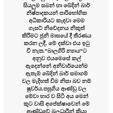
සියලුම සබන් හා බේදින් බාර්
නිෂ්පාදකයන් පාරිභෝගික
අධිකාරියට කැඳවා මෙම
ගැසට් නිවේදනය නිකුත්
කිරීමට ජුනි මාසයේ දී තීරණය
කරන ලදී. මේ දක්වා එය ඉටු
වී නැත.”බාලගිරි න්‍යාය”ට
අනුව එයමෙසේ කල්
ඇදෙන්නේ අනිවාර්යෙන්ම
ඇතැම් බේදින් බාර් සමාගම්
වල මැදිහත් වීම නිසා බව නම්
ෂුවර්ය.පසුගිය ආණ්ඩු වල
මේවා භාර ව සිටි අය මෙන්
කූට වාසි අපේක්ෂාවෙන් මේ
ආණ්ඩුවේ බලධාරීන් ක්‍රියා