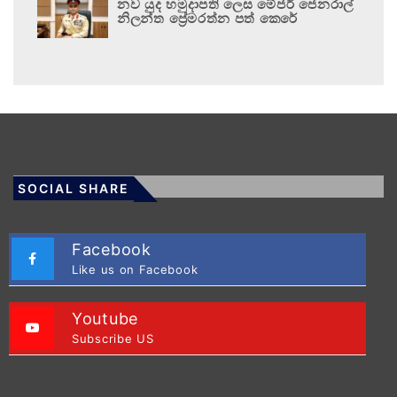
නව යුද හමුදාපති ලෙස මේජර් ජෙනරාල්
නිලන්ත ප්‍රේමරත්න පත් කෙරේ
SOCIAL SHARE
Facebook
Like us on Facebook
Youtube
Subscribe US