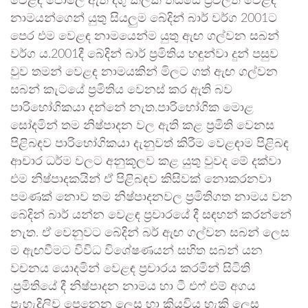
වෙළඳ පොලේ ඇති දිගු කලක් තිස්සේ ප්‍රචලිත වෙළඳ
නාමයන්ගෙන් යුතු සියලුම බේදින් බාර් වර්ග 2001ට
පෙර එම වෙළඳ නාමයෙන්ම යුතු ඇඟ ගල්වන සබන්
වර්ග ය.2001දී බේදින් බාර් ප්‍රමිතිය හඳුන්වා දුන් පසුව
වුව තමන් වෙළඳ නාමයකින් මිලට ගත් ඇඟ ගල්වන
සබන් කැටයේ ප්‍රමිතිය වෙනස් කර ඇති බව
පාරිභෝගිකයා දන්නේ නැත.පාරිභෝගික මොළ
සෝදමින් තම නිෂ්පාදන වල ඇති කළ ප්‍රමිති වෙනස
පිළිබඳව පාරිභෝගිකයා දැනුවත් කිරීම වෙළඳාම පිළිබඳ
ආචාර ධර්ම වලට අනුකූලව කළ යුතු වුවද මේ දක්වා
එම නිෂ්පාදකයින් ඒ පිළිබඳව කිසිවක් නොකරනවා
පමණක් නොව තම නිෂ්පාදනවල ප්‍රමිතිගත නාමය වන
බේදින් බාර් යන්න වෙළඳ ප්‍රචාරයේ දී සඳහන් කරන්නේ
නැත. ඒ වෙනුවට බේදින් බර් ඇඟ ගල්වන සබන් ලෙස
ම ඇඟවීමට විවිධ විශේෂණයන් සහිත සබන් යන
වචනය යොදමින් වෙළඳ ප්‍රචාරය කරමින් සිටිති
.ප්‍රමිතියේ දී නිෂ්පාදන නාමය හා ටී එෆ් එම් අගය
පැහැදිලිව පෙනෙන ලෙස හා කියවිය හැකි ලෙස