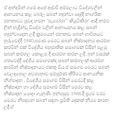
ඒ අන්දමින් ගමේ අපේ ආච්චි අම්මලාට විදේශවලින්
ආනයනය කළ බෝල සබන් හඳුන්වා දෙද්දී නාගරික
ජනතාවට සුවඳ හමන “පැමෝරා”” කියුටිකිරා” ආදී නම්ව
ලින් හැදින්වූ විදේශ වලින් ආනායනය කළ සබන්
හදුන්වාදෙන ලදී ක්‍රමයෙන් ජනතාව සබන් භාවිතයට
හුරුවෙද්දී 1940,පමණ මෙරට සබන් නිෂ්පාදනය ආරම්භ
කරමින් එක් විදේශීය බහුජාතික සමාගමක් විසින් පළමු
සබන් කම්හල කොළඹ දී ආරම්භ කරන ලදී .ඉන් වසරක්
ගතවෙද්දී දේශීය සමාගමක්ද සබන් කම්හලක් ආරම්භ
කරමින් නිෂ්පාදනයට එකතු විය.ඒ සමගම මෙරට සබන්
වෙලඳපොල අවශ්‍යතාව සම්පූර්ණ කිරීමට ආනයනික
නිශ්පාදන , විදේශීය සමාගම් විසින් මෙරටදී කළ
නිෂ්පාදන හා දේශීය සමාගම් විසින් මෙරට කළ
නිෂ්පාදන යොදා ගැනුණි. ඉන්පසුව 1968 දී ප්‍රථම වරට
මෙරට නිපදවන සබන් සඳහා ප්‍රමිති දෙකක් නියම කරන
ලදී.ඒ