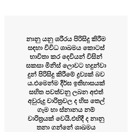
නානු යනු ශරීරය පිරිසිදු කිරීම
සඳහා විවිධ ශාඛමය කොටස්
භාවිතා කර දෙවියන් විසින්
සකසා මිනිස් ලොවට හදුන්වා
දුන් පිරිසිදු කිරීමේ ද්‍රව්‍යක් බව
ය.එමෙන්ම දීර්ඝ ඉතිහාසයක්
සහිත පවත්වනු ලබන අළුත්
අවුරුදු චාරිත්‍රවල ද හිස තෙල්
ගෑම හා ස්නානය නම්
චාරිත්‍රයක් වෙයි.එහිදී ද නානු
තනා ගන්නේ ශාඛමය