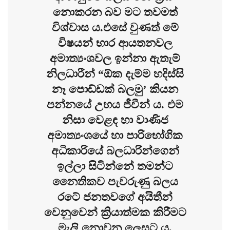
නොකරන බව මට තවමත්
විශ්වාස ය.එසේ වුණත් මේ
විෂයන් භාර ආයතනවල
අමාත්‍යංශවල ඉන්නා ඇතැම්
නිලධාරීන් “ඕක දැම්ම හදිස්සි
නෑ පොඩ්ඩක් බලමු’ කියන
පන්නයේ උභය ජීවීන්‍ ය. එම
නිසා වෙළඳ හා වාණිජ
අමාත්‍යංශයේ හා පාරිභෝගික
අධිකාරියේ බලධාරින්ගෙන්
ඉල්ලා සිටින්නේ තමන්ට
නෛතිකව පැවරුණු බලය
රටේ ජනතවගේ අයිතීන්
වෙනුවෙන් ක්‍රියාත්මක කිරීමට
මැලි නොවන ලෙසට ය.