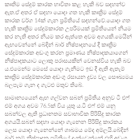
කෘතිම සේදුම් කාරක භාවිතා කළ හැකි බව සඳහන්ව
ඇත.ඒ අතර ඒ සඳහා යොදා ගත හැකි කෘත්‍රිම සේදුම්
කාරක වර්ග 14ක් ගැන ප්‍රමිතියේ සඳහන්වේ.යොදා ගත
හැකි කෘත්‍රිම සේදුම්කාරක උපරිමයක් ප්‍රමිතියෙන් නියම
කර නැති අතර නියම කර ඇත්තෙ අවම අගයකි.මෙයින්
ඇඟවෙන්නේ බේදින් බාර් නිෂ්පාදනයේ දී කෘත්‍රිම
සේදුම්කාරක අඩංගු කරන ප්‍රමාණය නිෂ්පාදකයාගෙන්
නිෂ්පාදකයාට ලොකු පරාසයකින් වෙනස්විය හැකි බව
ය.එමෙන්ම මෙසේ යොදා ගැනීමට ඉඩ දී ඇති ඇතැම්
කෘත්‍රිම සේදුම්කාරක අඩංගු රසායන ද්‍රව්‍ය වල සෞඛ්‍යමය
බලපැම ගැන ද ගැටළු මතුව තිබේ.
සාමාන්‍යයෙන් ඇඟ ගල්වන සබන් ප්‍රමිතිය අනුව ටී එෆ්
එම් අගය අවම 76.5ක් විය යුතු ය.ටී එෆ් එම් යනු
සබන්වල ඇති ප්‍රධානතම සවාභාවික පිරිසිදු කාරක
අගයයි.සබන් සඳහා යොදා ගැනෙන පිරිසිදු කාරකය
ලෙස යොදා ගැනෙන්නේ ශාඛමය මේද අම්ලයි.බේදින්
බාර් නම් නිෂ්පාදන ප්‍රමිතියේ දැක්වෙන්නේ එහි අඩංගු