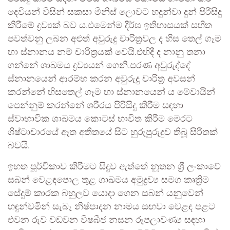
දෙවියන් විසින් සකසා මිනිස් ලොවට හදුන්වා දුන් පිරිසිදු
කිරීමේ ද්‍රව්‍යක් බව ය.එමෙන්ම දීර්ඝ ඉතිහාසයක් සහිත
පවත්වනු ලබන අළුත් අවුරුදු චාරිත්‍රවල ද හිස තෙල් ගෑම
හා ස්නානය නම් චාරිත්‍රයක් වෙයි.එහිදී ද නානු තනා
ගන්නේ ශාඛමය ද්‍රව්‍යයන් ගෙනි.පරණ අවුරුද්දේ
ස්නානයෙන් ආරම්භ කරන අවුරුදු චාරිත්‍ර අවසන්
කරන්නේ හිසතෙල් ගෑම හා ස්නානයෙන් ය මේවායින්
පෙන්නුම් කරන්නේ ශරීරය පිරිසිදු කිරීම සඳහා
ස්වාභාවික ශාඛමය කොටස් භාවිත කිරීම මෙරට
ශිෂ්ටාචාරයේ ඈත අතීතයේ සිට හුරුපුරුදුව තිබූ සිරිතක්
බවයි.
ඉහත පූර්විකාව කිරීමට සිදුව ඇත්තේ නූතන ශ්‍රී ලංකාවේ
සබන් වෙළඳපොල තුළ ශාඛමය අමුද්‍රව්‍ය සමග කෘත්‍රිම
සේදුම් කාරක බහුලව යොදා ගෙන සබන් යනුවෙන්
හඳුන්වමින් සැබෑ නිෂ්පාදන නාමය සඟවා වෙළඳ පළට
එවන රුව වඩවන විෂබීජ නසන රූපලාවණ්‍ය සඳහා