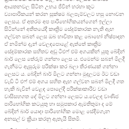
ආයතනවල සිටින උභය ජීවීන් හරහා කූට
ව්‍යාපාරිකයන් කරන සූක්ෂම බලපෑම්වලට හසු නොවන
ලෙසය. ඒ අතරම අප පාරිභෝගිකයන්ගෙන් ඉල්ලා
සිටින්නේ අතීතයේදී කෘත්‍රිම සේදුම්කාරක නැති ඇඟ
ගල්වන සබන් ලෙස ඔබ භාවිතා කළ බොහෝ නිෂ්පාදන
ඒ නමින්ම දැන් වෙලඳපොළේ ඇත්තේ කෘත්‍රිම
සේදුම්කාරක සහිතව අඩු ටීඑෆ් එම් අගයකින්‍ යුතු බේදින්
බාර් ලෙස තේරුම් ගන්නා ලෙස ය. එමෙන්ම සබන් මිලදී
ගැනීමට ඇසුරුම පරීක්ෂා කර බලා තීරණයක් ගන්නා
ලෙසට ය. බේදින් බාර් මිලට ගන්නා මුදලටම ඊට වඩා
වැඩි ටී එෆ් එම් අගය සහිත ඇඟ ගල්වන සබන් මිලදී ගත
හැකි බැවින් වෙළඳ පොලේදී පරීක්ෂාකාරීව වඩා
වාසිසහගත දේ මිලට ගන්නා ලෙසට ය.වෙලඳ වාණිජ
පාරිභෝගික කටයුතු හා සමුපකාර ඇමතිතුමා ද මේ
බේදින් බාර් යොදා පාරිභෝගික මොළ සේදීමගැන
අනසල් ව ක්‍රියා කරනු ඇතැයි සිතමි.