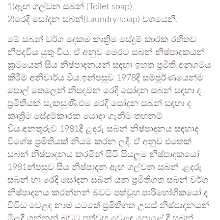
1)ඇඟ ගල්වන සබන් (Toilet soap)
2)රෙදි සෝදන සබන්(Laundry soap) වශයෙනි.
මේ සබන් වර්ග දෙකම කෘත්‍රිම සේදුම් කාරක රහිතව
නිපදවිය යුතු විය. ඒ අනුව මෙරට සබන් නිෂ්පාදකයන්
ක්‍රමයෙන් සිය නිෂ්පාදනයන් සඳහා ඉහත ප්‍රමිති අනුගමය
කිරීම අනිවාර්ය විය.ඉන්පසුව 1978දී සම්පූර්ණයෙන්ම
පොල් තෙලෙන් නිපදවන රෙදි සෝදන සබන් සඳහා ද
ප්‍රමිතියක් සැකසුණි.එම රෙදි සෝදන සබන් සඳහා ද
කෘත්‍රිම සේදුම්කාරක යොදා ගැනීම තහනම්
විය.අනතුරුව 1981දී ළදරු සබන් නිෂ්පාදනය සඳහාද
විශේෂ ප්‍රමිතියක් නියම කරන ලදී. ඒ අනුව එතෙක්
සබන් නිෂ්පාදනය කරමින් සිටි සියලුම නිෂ්පාදකයෝ
1981න්පසුව සිය නිෂ්පාදන ඇඟ ගල්වන සබන් ,ළදරු
සබන් හා රෙදි සෝදන සබන් යන ප්‍රමිතිගත සබන් වර්ග
නිෂ්පාදනය කරන්නන් බවට පත්වූහ.පාරිභෝගිකයෝ ද
විවිධ වෙළඳ නාම යටතේ ප්‍රමිතිගත උසස් නිෂ්පාදනයන්
මිලදී ගන්නන් බවට පත්වූහ.වෙළඳ පොළේ දී සබන්