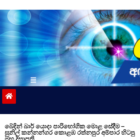
Skip
to
content
vinivida.lk
බේදින් බාර් යොදා පාරිභෝගික මොළ සේදීම –
සුනිල් කන්නන්ගර කොළඹ රත්නපුර අම්පාර හිටපු
මහ දිසාපති