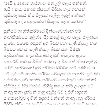
“දෙසි ද දොඩම් නස්නාරං නෙල්ලි ඵලය ගන්නේ.
ඇසි ද කපා නෙරළු කිරෙන් මිරිකා හැර ගන්නේ
රුසිවරු පෙර කිව් විලසට බැබිල ඉඹුල් ගන්නේ
රුසිවරු ගෑ නානුමුරෙන් සියලුම දොස යන්නේ.”
සූනියම් ශාන්තිකර්මයේ දී කියැවෙන්නේ එම
ශාන්තිකර්මය මුලින්ම සිදු කළේ ලොව පලමු පාලකයා
වූ මහා සම්මත රජුගේ අග බිසව වන මැණික්පාල නම්
බිසවට බව ය .මැණික්පාල බිසව යනු විෂ්ණු
දෙවියන්ගේ නැගණිය බව ද එහි කියැවේ ඇයට
වසවර්ති මාරයා විසින් කරන ලද විනයක් නිසා ඇති වූ
රෝගී තත්වයෙන් සුව කිරීමට ඔඩ්ඩිස නම් සෘෂිවරයා
මේ සූනියම් ශාන්ති කර්මය මෙලොවට හඳුන්වා දුන් බව
ද එහි කියැවේ.ශාන්ති කර්මයට පොරාතුව බෙහෙවින්
අපිරිසිදු වී සිටි බිසවව පිරිසිදු කර ගැනීම උදෙසා මේ
නානු තනා දුන්නේ රාහු අසුරිඳු බව ද එහි සඳහන්
ය.කෙසේවුව ද මින් අදහස් වන්නේ නානු යනු ශරීරය
පිරිසිදු කිරීම සඳහා විවිධ ශාඛමය කොටස් භාවිතා කර