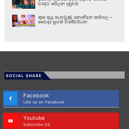
වරදට සරිලන දඬුවම
කුස තුළ සැඟවුණු නොනිදන කම්හල –
වෛද්‍ය සුගත් විජේවර්ධන
SOCIAL SHARE
Facebook
Like us on Facebook
Youtube
Subscribe US