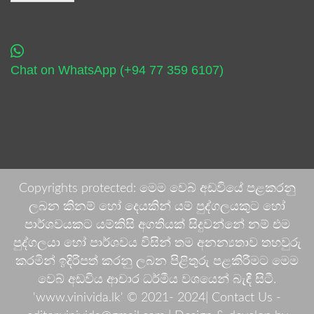
Chat on WhatsApp (+94 77 359 6107)
Copyrights protected: මෙම වෙබ් අඩවියේ පළකරනු
ලබන කිනම් හෝ දෙයකින් යම් පුද්ගලයකුට හෝ
පාර්ශවයකට යම්කිසි අගතියක් සිදුවන්නේ නම් එම
පුද්ගලයා හෝ පාර්ශවය විසින් තම අනන්‍යතාව තහවුරු
කරමින් ඉදිරිපත් කරනු ලබන පිළිතුරු පළකිරීමට මෙම
වෙබ් අඩවිය ආචාර ධර්මීය වශයෙන් බැඳී සිටී.
'www.vinivida.lk' © 2021- 2024| Contact Us -