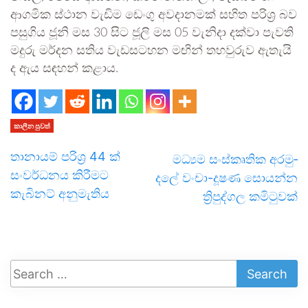
ආග­මික ස්ථාන වැඩිම ඩෙංගු අව­දා­න­මක් සහිත පරිශ්‍ර බව
පසු­ගිය ජූනි මස 30 සිට ජූලි මස 05 වැනිදා දක්වා පැවති
මදුරු මර්දන සතිය වැඩ­ස­ට­හන මඟින් තහ­වු­රුව ඇතැයි
ද ඇය සඳ­හන් කළාය.
කාලීන පුවත්
තානායම් පරිශ්‍ර 44 ක්
මධ්‍යම සංස්කෘ­තික අර­මු­
සංවර්ධනය කිරීමට
දලේ වංචා-දූෂණ සොයන්න
කැබිනට් අනුමැතිය
ත්‍රිපු­ද්ගල කමි­ටු­වක්