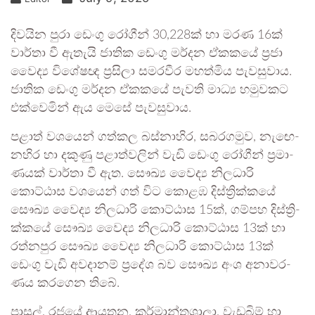
දිව­යින පුරා ඩෙංගු රෝගීන් 30,228ක් හා මරණ 16ක්
වාර්තා වී ඇතැයි ජාතික ඩෙංගු මර්දන ඒක­කයේ ප්‍රජා
වෛද්‍ය විශේ­ෂඥ ප්‍රසිලා සම­ර­වීර මහ­ත්මිය පැව­සු­වාය.
ජාතික ඩෙංගු මර්දන ඒක­කයේ පැවති මාධ්‍ය හමු­ව­කට
එක්වෙ­මින් ඇය මෙසේ පැව­සු­වාය.
පළාත් වශ­යෙන් ගත්කල බස්නා­හිර, සබ­ර­ග­මුව, නැඟෙ­
න­හිර හා දකුණු පළා­ත්ව­ලින් වැඩි ඩෙංගු රෝගීන් ප්‍රමා­
ණ­යක් වාර්තා වී ඇත. සෞඛ්‍ය වෛද්‍ය නිල­ධාරි
කොට්ඨාස වශ­යෙන් ගත් විට කොළඹ දිස්ත්‍රි­ක්කයේ
සෞඛ්‍ය වෛද්‍ය නිල­ධාරි කොට්ඨාස 15ක්, ගම්පහ දිස්ත්‍රි­
ක්කයේ සෞඛ්‍ය වෛද්‍ය නිල­ධාරි කොට්ඨාස 13ක් හා
රත්න­පුර සෞඛ්‍ය වෛද්‍ය නිල­ධාරි කොට්ඨාස 13ක්
ඩෙංගු වැඩි අව­දා­නම් ප්‍රදේශ බව සෞඛ්‍ය අංශ අනා­ව­ර­
ණය කර­ගෙන තිබේ.
පාසල්, රජයේ ආය­තන, කර්මා­න්ත­ශාලා, වැඩ­බිම් හා