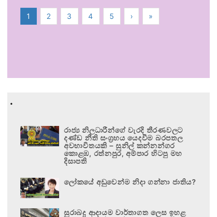
1
2
3
4
5
›
»
.
රාජ්‍ය නිලධාරීන්ගේ වැරදි තීරණවලට
දණ්ඩ නීති සංග්‍රහය යෙදවීම බරපතල
අවභාවිතයකි – සුනිල් කන්නන්ගර
කොළඹ, රත්නපුර, අම්පාර හිටපු මහ
දිසාපති
ලෝකයේ අඩුවෙන්ම නිදා ගන්නා ජාතිය?
සුරාබදු ආදායම වාර්තාගත ලෙස ඉහළ