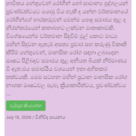
භාවිතය හේතුවෙන් රෝගීන් හෝ සාමාන්‍ය පුද්ගලයන්
ප්‍රචණ්ඩත්වයට යොමු විය හැකි ද යන්න වර්තමානයේ
රෝගීන්ගේ භාරකරුවන් මෙන්ම පොදු සමාජය තුළ ද
නිරන්තරයෙන් කතාබහට ලක්වන මාතෘකාවකි.
විශේෂයෙන්ම වර්තමාන සිදුවීම් මුල් කොට මාධ්‍ය
මඟින් සිදුවන ඇතැම් අසත්‍ය ප්‍රචාර සහ කරුණු විකෘති
කිරීම් හේතුවෙන්, මානසික රෝග සඳහා ලබාදෙන
ඖෂධ පිළිබඳව සමාජය තුළ අනියත බියක් නිර්මාණය
වී ඇත.එය සමාජයීය වශයෙන් ඉතා අහිතකර
තත්වයකි. මෙම සටහන මඟින් ප්‍රධාන මානසික රෝග
නාශක ඖෂධවල සැබෑ ක්‍රියාකාරීත්වය, ප්‍රචණ්ඩත්වය
…
වැඩිපුර කියවන්න
විනිවිද සායනය
July 15, 2026
/