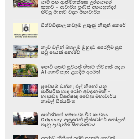
යාම සහ ආත්මභක්ෂක උරගයාගේ
කතාව – ආචාර්ය ප්‍රණීත් අභයසුන්දර
හිටපු මානව විද්‍යා මහාචාර්ය
විශ්වවිද්‍යාල කඩඉම් ලකුණු නිකුත් කෙරේ
නැව් වලින් බහලුම් මුහුදට පෙරලීම සුළු
පටු දෙයක් නොවේ
ගොවි ගතට සුවයත් හිතට නිවනත් සදන
AI ගොවිතැන ළඟදීම අපටත්
ප්‍රවේසම් වන්න; එල් නිනෝ යනු
පාරිසරික හෘද රෝග අවදානමකි –
හෘදවේද විශේෂඥ වෛද්‍ය මහාචාර්ය
නාමල් විජයසිංහ
හෝමර්ගේ සම්භාව්‍ය වීර කාව්‍යය
Odyssey ඇසුරෙන් ක්‍රිස්ටෝෆර් නෝලන්
තැනූ දැවැන්ත සිනමාපටය
අපරාධ නීතියේ පරම පදනම හෙවත්