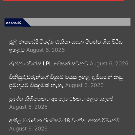
නවතම
ජූලි මාසයේදී විදේශ රැකියා සඳහා පිටත්ව ගිය පිරිස
ඉහළට
August 6, 2026
ජැෆ්නා කිංග්ස් LPL අවසන් සටනට
August 6, 2026
විනිසුරුවරුන්ගේ විශ්‍රාම වයස ඉහළ දැමීමෙන් නඩු
ප්‍රමාදයට විසඳුමක් නැහැ
August 6, 2026
ප්‍රදේශ කිහිපයකට අද පැය 05කට ජලය කැපේ
August 6, 2026
අකිල විරාජ් කාරියවසම් 18 වැනිදා තෙක් රිමාන්ඩ්
August 6, 2026