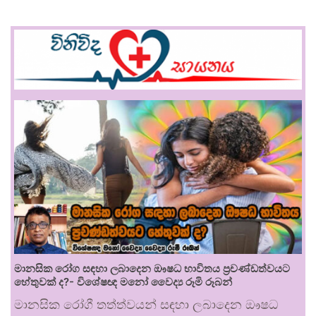
මානසික රෝග සඳහා ලබාදෙන ඖෂධ භාවිතය ප්‍රචණ්ඩත්වයට
හේතුවක් ද?- විශේෂඥ මනෝ වෛද්‍ය රූමි රූබන්
මානසික රෝගී තත්ත්වයන් සඳහා ලබාදෙන ඖෂධ