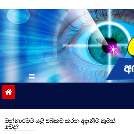
Skip
to
content
vinivida.lk
මන්නාරමට යළි එබිකම් කරන අදානිට කුමක්
වේද?