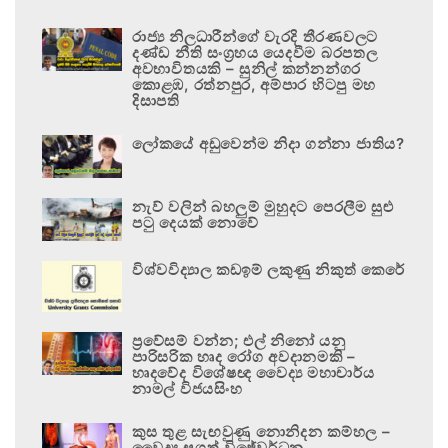
රාජ්‍ය නිලධාරීන්ගේ වැරදි තීරණවලට
දණ්ඩ නීති සංග්‍රහය යෙදවීම බරපතල
අවභාවිතයකි – සුනිල් කන්නන්ගර
කොළඹ, රත්නපුර, අම්පාර හිටපු මහ
දිසාපති
ලෝකයේ අඩුවෙන්ම නිදා ගන්නා ජාතිය?
නැව් වලින් බහලුම් මුහුදට පෙරලීම සුළු
පටු දෙයක් නොවේ
විශ්වවිද්‍යාල කඩඉම් ලකුණු නිකුත් කෙරේ
ප්‍රවේසම් වන්න; එල් නිනෝ යනු
පාරිසරික හෘද රෝග අවදානමකි –
හෘදවේද විශේෂඥ වෛද්‍ය මහාචාර්ය
නාමල් විජයසිංහ
කුස තුළ සැඟවුණු නොනිදන කම්හල –
වෛද්‍ය සුගත් විජේවර්ධන