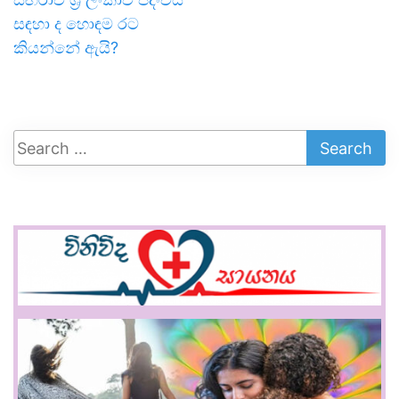
සඳහා ද හොඳම රට
කියන්නේ ඇයි?