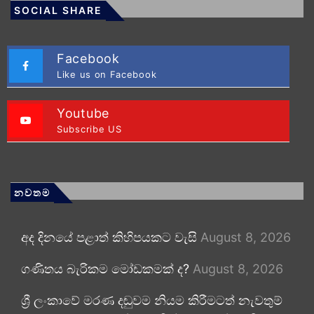
SOCIAL SHARE
Facebook
Like us on Facebook
Youtube
Subscribe US
නවතම
අද දිනයේ පළාත් කිහිපයකට වැසි
August 8, 2026
ගණිතය බැරිකම මෝඩකමක් ද?
August 8, 2026
ශ්‍රී ලංකාවේ මරණ දඬුවම නියම කිරීමටත් නැවතුම්