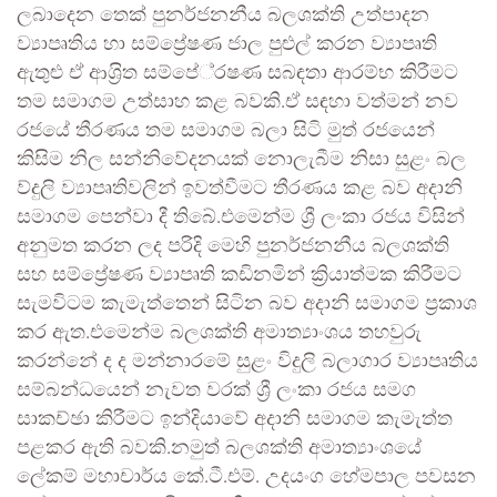
ලබාදෙන තෙක් පුනර්ජනනීය බලශක්ති උත්පාදන
ව්‍යාපෘතිය හා සම්ප්‍රේෂණ ජාල පුළුල් කරන ව්‍යාපෘති
ඇතුළු ඒ ආශ‍්‍රිත සම්පේ‍්‍රෂණ සබඳතා ආරම්භ කිරීමට
තම සමාගම උත්සාහ කළ බවකි.ඒ සඳහා වත්මන් නව
රජයේ තීරණය තම සමාගම බලා සිටි මුත් රජයෙන්
කිසිම නිල සන්නිවේදනයක් නොලැබීම නිසා සුළං බල
ව්දුලි ව්‍යාපෘතිවලින් ඉවත්වීමට තීරණය කළ බව අදානි
සමාගම පෙන්වා දී තිබේ.එමෙන්ම ශ්‍රී ලංකා රජය විසින්
අනුමත කරන ලද පරිදි මෙහි පුනර්ජනනීය බලශක්ති
සහ සම්ප්‍රේෂණ ව්‍යාපෘති කඩිනමින් ක්‍රියාත්මක කිරීමට
සැමවිටම කැමැත්තෙන් සිටින බව අදානි සමාගම ප්‍රකාශ
කර ඇත.එමෙන්ම බලශක්ති අමාත්‍යාංශය තහවුරු
කරන්නේ ද ද මන්නාරමේ සුළං විදුලි බලාගාර ව්‍යාපෘතිය
සම්බන්ධයෙන් නැවත වරක් ශ්‍රී ලංකා රජය සමග
සාකච්ඡා කිරීමට ඉන්දියාවේ අදානි සමාගම කැමැත්ත
පළකර ඇති බවකි.නමුත් බලශක්ති අමාත්‍යාංශයේ
ලේකම් මහාචාර්ය කේ.ටී.එම්. උදයංග හේමපාල පවසන