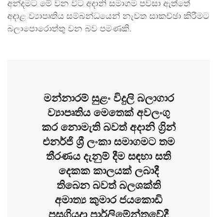
අන්දමට මේ වන විට අදානි සමාගම පවසා ඇත්තේ
අදාළ ව්‍යාපෘතිය සම්බන්ධයෙන් නැවත සාකච්ඡා කිරීමට
බලාපොරොත්තු වන බව පමණකි.
මන්නාරම් සුළං විදුලි බලාගාර
ව්‍යාපෘතිය මෙතෙක් අවලංගු
කර නොමැති බවත් අදානි ග්‍රින්
එනර්ජි ශ්‍රී ලංකා සමාගමට තම
තීරණය දැනුම් දීම සඳහා සති
දෙකක කාලයක් ලබාදී
තිබෙන බවත් බලශක්ති
අමාත්‍ය කුමාර ජයකොඩි
පසුගියදා පාර්ලිමේන්තුවේදී