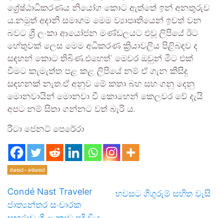
ශ්‍රේෂ්ඨාධිකරණය නියෝග කොට ඇත්තේ ඉන් අනතුරුව
ය.නමුත් අදානි සමාගම මෙම ව්‍යාපෘතියෙන් ඉවත් වන
බවට ශ්‍රී ලංකා ආයෝ­ජන මණ්ඩ­ල­යට එවූ ලිපියේ ඊට
හේතුවක් ලෙස මෙම අධිකරණ ක්‍රියාවලිය පිළිබඳව ද
සඳහන් කොට තිබිණ.එහෙත්’ මෙවර ඔවුන් මීට එක්
වීමට කැමැත්ත පළ කළ ලිපියේ නම් ඒ ගැන කිසිදු
සඳහනක් නැත.ඒ අනුව මේ කතා බහ සහ ගනු දෙනු
මොනවායින් මොනවා වී කොහෙන් කෙලවර වේ දැයි
අපට නම් සිතා ගන්නට වත් බැරි ය.
රීටා ජෙනට් පෙරේරා
එතෙර - මෙතෙර
Condé Nast Traveler
හවසට ගිගුරුම් සහිත වැසි
ජාත්‍යන්තර සංචාරක
සඟරාව ශ්‍රී ලංකාව පදිංචිය