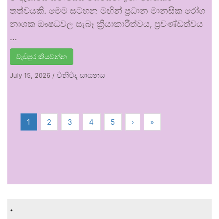
තත්වයකි. මෙම සටහන මඟින් ප්‍රධාන මානසික රෝග
නාශක ඖෂධවල සැබෑ ක්‍රියාකාරීත්වය, ප්‍රචණ්ඩත්වය
…
වැඩිපුර කියවන්න
විනිවිද සායනය
July 15, 2026
/
1
2
3
4
5
›
»
.