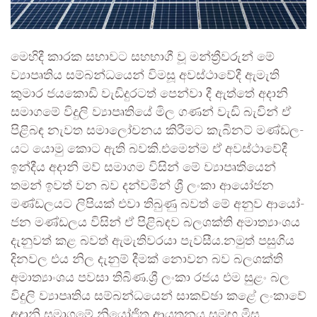
මෙහිදී කාරක සභා­වට සහ­භාගී වූ මන්ත්‍රී­ව­රුන් මේ
ව්‍යාපෘ­තිය සම්බ­න්ධ­යෙන් විමසූ අව­ස්ථා­වේදී ඇමැති
කුමාර ජය­කොඩි වැඩි­දු­ර­ටත් පෙන්වා දී ඇත්තේ අදානි
සමා­ගමේ විදුලි ව්‍යාපෘ­තියේ මිල ගණන් වැඩි බැවින් ඒ
පිළි­බඳ නැවත සමා­ලෝ­ච­නය කිරී­මට කැබි­නට් මණ්ඩ­ල­
යට යොමු කොට ඇති බවකි.එමෙන්ම ඒ අව­ස්ථා­වේදී
ඉන්දීය අදානි මව් සමා­ගම විසින් මේ ව්‍යාපෘ­ති­යෙන්
තමන් ඉවත් වන බව දන්ව­මින් ශ්‍රී ලංකා ආයෝ­ජන
මණ්ඩ­ල­යට ලිපි­යක් එවා තිබුණු බවත් මේ අනුව ආයෝ­
ජන මණ්ඩ­ලය විසින් ඒ පිළි­බඳව බල­ශක්ති අමා­ත්‍යාං­ශය
දැනු­වත් කළ බවත් ඇමැ­ති­ව­රයා පැව­සීය.නමුත් පසුගිය
දිනවල එය නිල දැනුම් දීමක් නොවන බව බලශක්ති
අමාත්‍යාංශය පවසා තිබිණ.ශ්‍රී ලංකා රජය එම සුළං බල
විදුලි ව්‍යාපෘ­තිය සම්බ­න්ධ­යෙන් සාකච්ඡා කළේ ලංකාවේ
අදානි සමා­ගමේ නියෝ­ජිත ආය­ත­නය සමඟ මිස