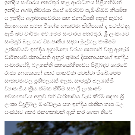
ඉන්දීය සංචාරය අතරතුර කළ ආරාධනය පිළිගනිමින්
ඉන්දීය අගමැතිවරයා එසේ මෙරටට පැමිණීමට නියමිත
ය.ඉන්දීය අග්‍රාමාත්‍යවරයා සහ ජනාධිපති අනුර කුමාර
දිසානායක සමඟ විශේෂ සාකච්ඡා කිහිපයක් ද පවත්වනු
ඇති බව වාර්තා වේ.මෙම සංචාරය අතරතුර, ශ්‍රී ලංකාවේ
සාම්පූර් බලාගාර ව්‍යාපෘතිය සඳහා මුල්ගල තැබීමේ
උත්සවයට ඉන්දීය අග්‍රාමාත්‍ය වරයා සහභාගී වනු ඇතැයි
වාර්තාවේ.ජනාධිපති අනුර කුමාර දිසානායකගේ ඉන්දීය
සංචාරයේදී, බලශක්ති සහයෝගීතාවය පිළිබඳව දෙරටේ
රාජ්‍ය නායකයන් අතර සාකච්ඡා පවත්වා තිබේ.මෙම
සාකච්ඡාවල ප්‍රතිඵලයක් ලෙස, සාම්පූර් බලශක්ති
ව්‍යාපෘතිය ක්‍රියාත්මක කිරීම සහ ශ්‍රී ලංකාවේ
අවශ්‍යතාවය අනුව එහි ධාරිතාවය වැඩි කිරීම සඳහා ශ්‍රී
ලංකා විදුලිබල මණ්ඩලය සහ ඉන්දීය ජාතික තාප බල
සංස්ථාව අතර එකඟතාවක් ඇති කර ගෙන තිබේ.