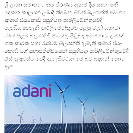
ශ්‍රී ලංකා සමාගමට තම තීරණය දැනුම් දීම සඳහා සති
දෙකක කාලයක් ලබාදී තිබෙන බවත් බලශක්ති අමාත්‍ය
කුමාර ජයකොඩි පසුගියදා පාර්ලිමේන්තුවේදී
පැවසීය.දස­වැනි පාර්ලි­මේ­න්තුවේ පළමු වැනි සභා­වා­
රයේ පළමු බල­ශක්ති කට­යුතු පිළි­බඳ අමා­ත්‍යාංශ උප­දේ­
ශක කාරක සභා රැස්වීම බල­ශක්ති ඇමැති කුමාර ජය­
කොඩි ගේ සභා­ප­ති­ත්ව­යෙන් පසු­ගි­යදා පාර්ලි­මේ­න්තු­වේදී
රැස් වූ අව­ස්ථා­වේදී ඇමැ­ති­ව­රයා මේ බව සඳ­හන් කොට
ඇත.