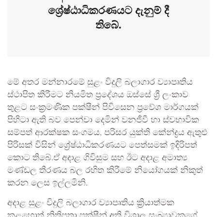
ශ්‍රේෂ්ඨාධිකරණයට දැනුම් දී
තිබේ.
මේ අතර මන්නාරමේ සුළං විදුලි බලාගාර ව්‍යාපෘතිය
ස්ථාපිත කිරීමට නියමිත ප්‍රදේශය ඔස්සේ ශ්‍රී ලංකාව
තුළට සංක්‍රමණික පක්ෂීන් පිවිසෙන ප්‍රවේශ මාර්ගයක්
පිහිටා ඇති බව පෙන්වා දෙමින් වනජීවී හා ස්වභාවික
සම්පත් ආරක්ෂක සංගමය, පරිසර යුක්ති කේන්ද්‍රය ඇතුළු
පිරිසක් විසින් ශ්‍රේෂ්ඨාධිකරණයට පෙත්සමක් ඉදිරිපත්
කොට තිබේ.ඒ අදාළ ගිවිසුම සහ ඊට අදාළ අමාත්‍ය
මණ්ඩල තීරණය බල රහිත කිරීමේ නියෝගයක් නිකුත්
කරන ලෙස ඉල්ලමිනි.
අදාළ සුළං විදුලි බලාගාර ව්‍යාපෘතිය ක්‍රියාත්මක
කළහොත් නිතිපතා පක්ෂීන් අති විශාල සංඛ්‍යාවකගේ