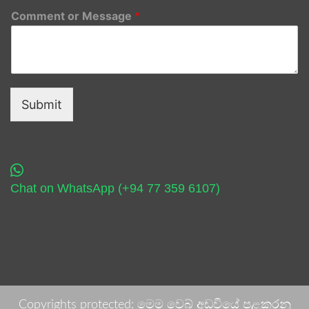
Comment or Message
*
Submit
Chat on WhatsApp (+94 77 359 6107)
Copyrights protected: මෙම වෙබ් අඩවියේ පළකරනු