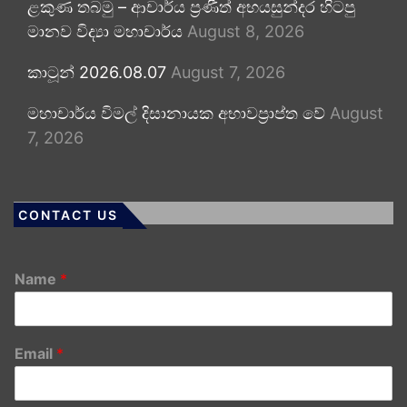
ළකුණ තබමු – ආචාර්ය ප්‍රණීත් අභයසුන්දර හිටපු
මානව විද්‍යා මහාචාර්ය
August 8, 2026
කාටූන් 2026.08.07
August 7, 2026
මහාචාර්ය විමල් දිසානායක අභාවප්‍රාප්ත වේ
August
7, 2026
CONTACT US
Name
*
Email
*