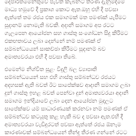
දෙපාර්තමේන්තුවේ පැවති කැබිනට් තීරණ දැනුම්දීමේ
මාධ්‍ය හමුවේ දී ප්‍රකාශ කොට ඇත.ඔහු එහි දී පවසා
ඇත්තේ තම රජය එක සමාගමක් මත පමණක් යැපීමට
සුදානම් නොමැති බවකි. අදානි සමාගම අප රටට
ගැලපෙන ආයෝජන සහ ගාස්තු සංශෝධන සිදු කිරීමට
එකඟතාවය ලබා දෙන්නේ නම් පමණක් ඒ
සම්බන්ධයෙන් සාකච්ඡා කිරීමට සූදානම් බව
අමාත්‍යවරයා එහි දී පවසා තිබේ.
එමෙන්ම නිශ්චිත සුළං විදුලි බල ව්‍යාපෘති
සම්බන්ධයෙන් සහ එහි ගාස්තු සම්බන්ධව රජයට
අදහසක් ඇති බවත් ඊට සාපේක්ෂව ආදානි සමාගම ලබා
දුන් ගාස්තු ඉහළ බවත් පෙන්වා දුන් අමාත්‍යවරයා අදානි
සමාගම ඉන්දියාවේ ලබා දෙන ආයෝජන මුදලට
සාපේක්ෂව යම් සාධාරණයක් කරනවා නම් පමණක් ඒ
සම්බන්ධව කටයුතු කළ හැකි බව ද පවසා ඇත.එහි දී
අමාත්‍යවරයා වැඩිදුරටත් පවසා ඇත්තේ රජය ඕනෑම
කාරණාවක් සම්බන්ධයෙන් තීන්දු තීරණ ගන්නේ රටට