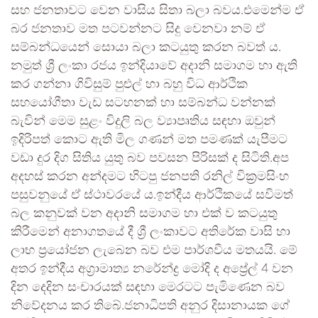
සහ ජනතාවට වෙන වාසිය සිතා බලා බවය.එමෙන්ම ඒ
බර ජනතාව මත පටවන්නට සිදු වෙනවා නම් ඒ
සම්බන්ධයෙන් සොයා බලා කටයුතු කරන බවත් ය.
නමුත් ශ්‍රී ලංකා රජය ඉන්දියාවේ අදානි සමාගම හා ඇති
කර ගන්නා ගිවිසුම් පුළුල් හා බහු විධ ආර්ථික
සහයෝගීතා වැඩ සටහනක් හා සම්බන්ධ වන්නක්
බැවින් මෙම සුළං විදුලි බල ව්‍යාපෘතිය සඳහා ඔවුන්
ඉදිරිපත් කොට ඇති මිල ගණන් මත පමණක් යැපීමට
වඩා දුර දිග සිතිය යුතු බව පවසන පිරිසක් ද සිටිති.අප
අදහස් කරන අන්දමට හිටපු ජනපති රනිල් වික්‍රමසිංහ
පසුවනුයේ ඒ ස්ථාවරයේ ය.ඉන්දීය ආර්ථිකයේ සවිමත්
බල කනුවක් වන අදානි සමාගම හා එක් ව කටයුතු
කිරීමෙන් අනාගතයේ දී ශ්‍රී ලංකාවට අතිරේක වාසි හා
ලාභ ප්‍රයෝජන ලැබෙන බව එම පාර්ශවීය මතයයි. මේ
අතර ඉන්දීය අග්‍රාමාත්‍ය නරේන්ද්‍ර මෝදි ද අප්‍රේල් 4 වන
දින දෙදින සංචාරයක් සඳහා මෙරටට පැමිණෙන බව
නිවේදනය කර තිබේ.ජනාධිපති අනුර දිසානායක ගේ