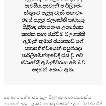
පැවසීය.දස­වැනි පාර්ලි­මේ­
න්තුවේ පළමු වැනි සභා­වා­
රයේ පළමු බල­ශක්ති කට­යුතු
පිළි­බඳ අමා­ත්‍යාංශ උප­දේ­ශක
කාරක සභා රැස්වීම බල­ශක්ති
ඇමැති කුමාර ජය­කොඩි ගේ
සභා­ප­ති­ත්ව­යෙන් පසු­ගි­යදා
පාර්ලි­මේ­න්තු­වේදී රැස් වූ අව­
ස්ථා­වේදී ඇමැ­ති­ව­රයා මේ බව
සඳ­හන් කොට ඇත.
මේ අතර මන්නාරම් සුළං විදුලි බලාගාර ව්‍යාපෘතිය
මෙතෙක් අවලංගු කර නොමැති බවත් අදානි ග්‍රින් එනර්ජි