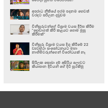
අපරාධ නීතියේ පරම පදනම හෙවත්
වරදට සරිලන දඬුවම
විනිසුරුවන්ගේ විශ්‍රාම වයස දීර්ඝ කිරීම
“දොවාගත් කිරි කළයට ගොම මුසු
කිරීමක්”
විනිසුරු විශ්‍රාම වයස දිගු කිරීමේ 22
ව්‍යවස්ථා සංශෝධනයට මහා
නාහිමිවරුන්ගෙන් විරෝධයක් නෑ
සිරිලක සොබා දම් අසිරිය ලොවට
කියාපාන දිවියන් ගේ දිවි සුරකිමු