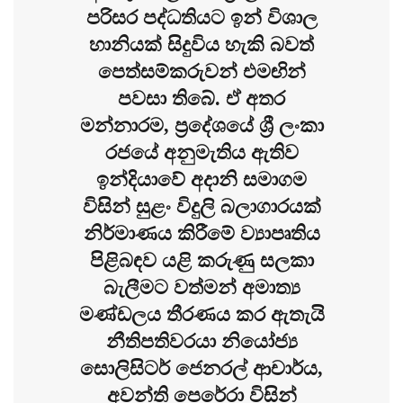
පරිසර පද්ධතියට ඉන් විශාල
හානියක් සිදුවිය හැකි බවත්
පෙත්සම්කරුවන් එමඟින්
පවසා තිබේ. ඒ අතර
මන්නාරම, ප්‍රදේශයේ ශ්‍රී ලංකා
රජයේ අනුමැතිය ඇතිව
ඉන්දියාවේ අදානි සමාගම
විසින් සුළං විදුලි බලාගාරයක්
නිර්මාණය කිරීමේ ව්‍යාපෘතිය
පිළිබඳව යළි කරුණු සලකා
බැලීමට වත්මන් අමාත්‍ය
මණ්ඩලය තීරණය කර ඇතැයි
නීතිපතිවරයා නියෝජ්‍ය
සොලිසිටර් ජෙනරල් ආචාර්ය,
අවන්ති පෙරේරා විසින්