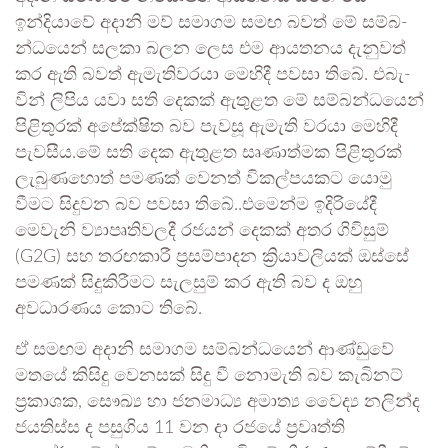
ඉන්දියාවේ අදානි මව් සමාගම සමඟ බවත් මේ සම්බ­
න්ධ­යෙන් සලකා බලන ලෙස එම ආය­ත­නය දැනු­වත්
කර ඇති බවත් ඇමැ­ති­ව­රයා මෙහිදී පවසා තිබේ. එබැ­
වින් ලිපිය යවා සති දෙකක් ඇතු­ළත මේ සම්බ­න්ධ­යෙන්
පිළි­තු­රක් අපේ­ක්ෂිත බව පැවසූ ඇමැති වරයා මෙහිදී
පැව­සීය.මේ සති දෙක ඇතු­ළත සෘණා­ත්මක පිළි­තු­රක්
ලැබු­ණ­හොත් පම­ණක් වෙනත් වික­ල්ප­ය­කට යොමු
වීමට සිදු­වන බව පවසා තිබේ..එමෙන්ම ඉදි­රි­යේදී
මෙවැනි ව්‍යාපෘ­ති­ව­ලදී රජයන් දෙකක් අතර ගිවි­සුම්
(G2G) සහ තර­ඟ­කාරී ප්‍රස­ම්පා­ද­න ක්‍රියාවලියක් ඔස්සේ
පම­ණක් සිදු­කි­රී­මට සැල­සුම් කර ඇති බව ද ඔහු
අවධාරණය කොට තිබේ.
ඒ සමඟම අදානි සමාගම සම්බන්ධයෙන් ආණ්ඩුවේ
මතයේ කිසිදු වෙනසක් සිදු වී නොමැති බව කැබිනට්
ප්‍රකාශක, සෞඛ්‍ය හා ජනමාධ්‍ය අමාත්‍ය වෛද්‍ය නලින්ද
ජයතිස්ස ද පසුගිය 11 වන දා රජයේ ප්‍රවෘත්ති