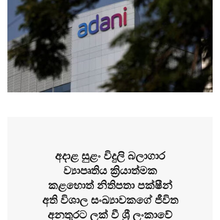
අදාළ සුළං විදුලි බලාගාර
ව්‍යාපෘතිය ක්‍රියාත්මක
කළහොත් නිතිපතා පක්ෂීන්
අති විශාල සංඛ්‍යාවකගේ ජීවිත
අනතුරට ලක් වී ශ්‍රී ලංකාවේ