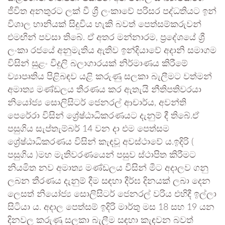
ජීවිත අනතුරට ලක් වී ශ්‍රී ලංකාවේ පරිසර පද්ධතියට ඉන්
විශාල හානියක් සිදුවිය හැකි බවත් පෙත්සම්කරුවන්
එමඟින් පවසා තිබේ. ඒ අතර මන්නාරම, ප්‍රදේශයේ ශ්‍රී
ලංකා රජයේ අනුමැතිය ඇතිව ඉන්දියාවේ අදානි සමාගම
විසින් සුළං විදුලි බලාගාරයක් නිර්මාණය කිරීමේ
ව්‍යාපෘතිය පිළිබඳව යළි කරුණු සලකා බැලීමට වත්මන්
අමාත්‍ය මණ්ඩලය තීරණය කර ඇතැයි නීතිපතිවරයා
නියෝජ්‍ය සොලිසිටර් ජෙනරල් ආචාර්ය, අවන්ති
පෙරේරා විසින් ශ්‍රේෂ්ඨාධිකරණයට දැනුම් දී තිබේ.ඒ
පසුගිය සැප්තැම්බර් 14 වන දා එම පෙත්සම
ශ්‍රේෂ්ඨාධිකරණය විසින් කැඳවූ අවස්ථාවේ ය.ඉදිරි (
පසුගිය )මහ මැතිවරණයෙන් පසුව ස්ථාපිත කිරීමට
නියමිත නව අමාත්‍ය මණ්ඩලය විසින් මීට අදාලව ගනු
ලබන තීරණය දැනුම් දීම සඳහා දීර්ඝ දිනයක් ලබා දෙන
ලෙසත් නියෝජ්‍ය සොලිසිටර් ජෙනරල් වරිය එහිදී ඉල්ලා
සිටියා ය. අදාල පෙත්සම් ඉදිරි මාර්තු මස 18 සහ 19 යන
දිනවල කරුණු සලකා බැලීම සඳහා කැඳවන බවත්