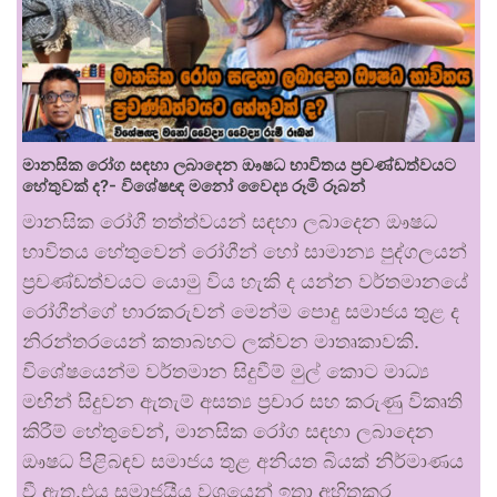
මානසික රෝග සඳහා ලබාදෙන ඖෂධ භාවිතය ප්‍රචණ්ඩත්වයට
හේතුවක් ද?- විශේෂඥ මනෝ වෛද්‍ය රූමි රූබන්
මානසික රෝගී තත්ත්වයන් සඳහා ලබාදෙන ඖෂධ
භාවිතය හේතුවෙන් රෝගීන් හෝ සාමාන්‍ය පුද්ගලයන්
ප්‍රචණ්ඩත්වයට යොමු විය හැකි ද යන්න වර්තමානයේ
රෝගීන්ගේ භාරකරුවන් මෙන්ම පොදු සමාජය තුළ ද
නිරන්තරයෙන් කතාබහට ලක්වන මාතෘකාවකි.
විශේෂයෙන්ම වර්තමාන සිදුවීම් මුල් කොට මාධ්‍ය
මඟින් සිදුවන ඇතැම් අසත්‍ය ප්‍රචාර සහ කරුණු විකෘති
කිරීම් හේතුවෙන්, මානසික රෝග සඳහා ලබාදෙන
ඖෂධ පිළිබඳව සමාජය තුළ අනියත බියක් නිර්මාණය
වී ඇත.එය සමාජයීය වශයෙන් ඉතා අහිතකර