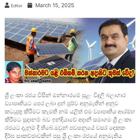
March 15, 2025
Editor
ශ්‍රී ලංකා රජය විසින් මන්නාරමේ සුළං විදුලි බලාගාර
ව්‍යාපෘතියට පෙර ලබා දුන් පූර්ව අනුමැතීන් අනුව
කටයුතු කිරීමට කැමති නම් යළිත් එම ව්‍යාපෘතිය ආරම්භ
කිරීමට සූදානම් බව ඉන්දියාවේ අදානි සමාගම ශ්‍රී ලංකා
රජයට දැනුම් දී තිබේ.ඔවුන් පවසනුයේ වසර දෙකක
දීර්ඝ සාකච්ඡාවකින් පසු ‍ශ‍්‍රී ලංකා රජයේ අනුමැතිය